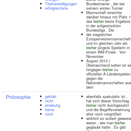
Titelverteidigungen
Bundestrainer , der bei
erfolgreichste
seinem ersten Turnier
Mannschaft erreichte
darüber hinaus mit Platz 
das
bisher
beste Ergebnis
in der aufgestockten
Bundesliga . Die
der siegreichen
Europameistermannschaft
und im gleichen Jahr als
bisher
jüngste Spielerin in
einem WM-Finale . Von
November
August 2013 )
Überraschend selten ist e
hingegen
bisher
zu
offiziellen A-Länderspielen
gegen die
Nationalmannschaften au
dem
Philosophie
geklärt
ebenfalls spekulativ ist ,
nicht
hat sich dieser Vorschlag
eindeutig
bisher
nicht durchgesetzt
keine
und die Begriffsverwirrung
noch
eher noch vergrößert
wirklich so isoliert gewese
waren , wie man
bisher
geglaubt hatte . Es gibt