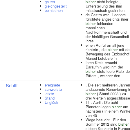
galten
bisher
nicht belegte ,
gleichgestellt
Unterstellung des ihm
polnischen
misstrauisch gesinnten
de Castro war . Leonore
fürchtete angesichts ihrer
bisher
fehlenden
männlichen
Nachkommenschaft und
der hinfälligen Gesundheit
ihres
einen Aufruf an all jene
richtete , die
bisher
mit de
Bewegung des Erzbischof
Marcel Lefebvre in
ihren Kreis ersucht .
Daraufhin wird ihm der
bisher
stets leere Platz d
Ritters , welcher den
Schiff
ereignete
. Die seit mehreren Jahren
schwerste
andauernde Renovierung i
letzte
bisher
( Stand 2008 ) zu
Stand
drei Vierteln abgeschloss
Unglück
11 . April : Die acht
Planeten lagen
bisher
am
nächsten ( in einem Winke
von 40
Wege besucht . Für den
Sommer 2012 sind
bisher
sieben Konzerte in Europa