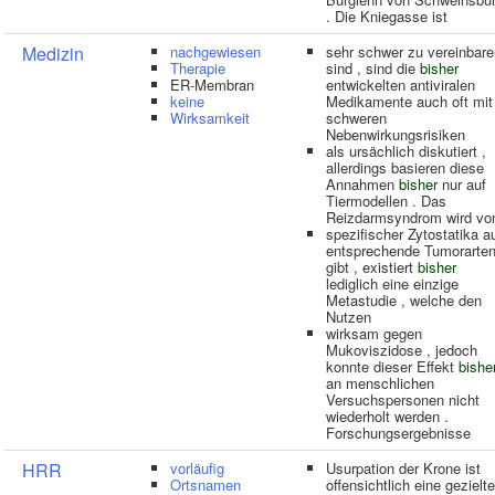
. Die Kniegasse ist
Medizin
nachgewiesen
sehr schwer zu vereinbare
Therapie
sind , sind die
bisher
ER-Membran
entwickelten antiviralen
keine
Medikamente auch oft mit
Wirksamkeit
schweren
Nebenwirkungsrisiken
als ursächlich diskutiert ,
allerdings basieren diese
Annahmen
bisher
nur auf
Tiermodellen . Das
Reizdarmsyndrom wird vo
spezifischer Zytostatika a
entsprechende Tumorarte
gibt , existiert
bisher
lediglich eine einzige
Metastudie , welche den
Nutzen
wirksam gegen
Mukoviszidose , jedoch
konnte dieser Effekt
bishe
an menschlichen
Versuchspersonen nicht
wiederholt werden .
Forschungsergebnisse
HRR
vorläufig
Usurpation der Krone ist
Ortsnamen
offensichtlich eine gezielte