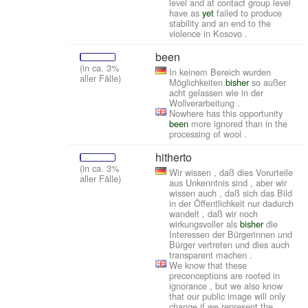
level and at contact group level
have as
yet
failed to produce
stability and an end to the
violence in Kosovo .
been
(in ca. 3%
In keinem Bereich wurden
aller Fälle)
Möglichkeiten
bisher
so außer
acht gelassen wie in der
Wollverarbeitung .
Nowhere has this opportunity
been
more ignored than in the
processing of wool .
hitherto
(in ca. 3%
Wir wissen , daß dies Vorurteile
aller Fälle)
aus Unkenntnis sind , aber wir
wissen auch , daß sich das Bild
in der Öffentlichkeit nur dadurch
wandelt , daß wir noch
wirkungsvoller als
bisher
die
Interessen der Bürgerinnen und
Bürger vertreten und dies auch
transparent machen .
We know that these
preconceptions are rooted in
ignorance , but we also know
that our public image will only
change if we represent the