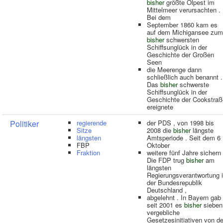
bisher
größte Ölpest im
Mittelmeer verursachten .
Bei dem
September 1860 kam es
auf dem Michigansee zum
bisher
schwersten
Schiffsunglück in der
Geschichte der Großen
Seen
die Meerenge dann
schließlich auch benannt .
Das
bisher
schwerste
Schiffsunglück in der
Geschichte der Cookstraß
ereignete
Politiker
regierende
der PDS , von 1998 bis
Sitze
2008 die
bisher
längste
längsten
Amtsperiode . Seit dem 6 
FBP
Oktober
Fraktion
weitere fünf Jahre sichern 
Die FDP trug
bisher
am
längsten
Regierungsverantwortung 
der Bundesrepublik
Deutschland ,
abgelehnt . In Bayern gab
seit 2001 es
bisher
sieben
vergebliche
Gesetzesinitiativen von d