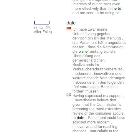
interests of our citizens even
more effectively than
hitherto
and are seen to be doing so .
date
(in ca. 2%
Ich habe zwar meine
aller Fälle)
Unterstützung gegeben ,
dennoch bin ich der Meinung ,
das Parlament hätte angesichts
dessen , dass die Kommission
die
bisher
umfangreichste
Überprüfung des
gemeinschaftlichen
Besitzstands im
Verbraucherschutz vorbereitet ,
modernere , innovativere und
weiterreichende Veränderungen
insbesondere in den folgenden
fünf vorrangigen Bereichen
fordern müssen :
Having expressed my support ,
I nevertheless believe that
given that the Commission is
preparing the most extensive
review of the consumer acquis
to
date
, Parliament could have
solicited more modern ,
innovative and far-reaching
changes , particularly in the