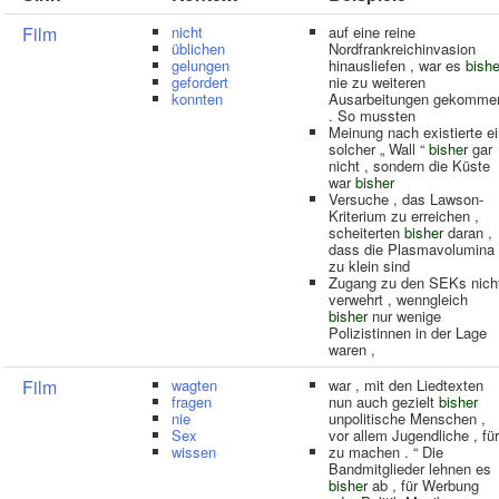
Film
nicht
auf eine reine
üblichen
Nordfrankreichinvasion
gelungen
hinausliefen , war es
bishe
gefordert
nie zu weiteren
konnten
Ausarbeitungen gekomme
. So mussten
Meinung nach existierte e
solcher „ Wall “
bisher
gar
nicht , sondern die Küste
war
bisher
Versuche , das Lawson-
Kriterium zu erreichen ,
scheiterten
bisher
daran ,
dass die Plasmavolumina
zu klein sind
Zugang zu den SEKs nich
verwehrt , wenngleich
bisher
nur wenige
Polizistinnen in der Lage
waren ,
Film
wagten
war , mit den Liedtexten
fragen
nun auch gezielt
bisher
nie
unpolitische Menschen ,
Sex
vor allem Jugendliche , für
wissen
zu machen . “ Die
Bandmitglieder lehnen es
bisher
ab , für Werbung