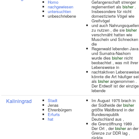
Homo
Gefangenschaft strenger
nachgewiesen
reglementiert als
bisher
.
untersuchten
Insbesondere für nicht
unbeschriebene
domestizierte Vögel wie
Greifvögel
und auch Nahrungsquellen
zu nutzen , die sie
bisher
verschmäht hatten wie
Muscheln und Schnecken 
die
Regenwald lebenden Java 
und Sumatra-Nashorn
wurde dies
bisher
nicht
beobachtet , was mit ihrer
Lebensweise in
nachtaktiven Lebensweise
könnte die Art häufiger se
als
bisher
angenommen .
Der Erdwolf ist der einzige
lebende
Kaliningrad
Stadt
Im August 1975 brach in
Jenas
der Südheide der
bisher
Ehrenbürgern
größte Waldbrand in der
Erfurts
Bundesrepublik
hat
Deutschland aus ,
die Grenzöffnung 1989 .
Der Ort , der
bisher
an der
Grenze zur DDR lag ,
rückte