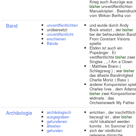
Krieg auch Auszüge aus
bisher
unveröffentlichten
Manuskripten . Beeindruck
vom Wirken Bertha von
Band
unveröffentlichten
und wurde durch Andy
unübersetzt
Bock ersetzt , der
bisher
unveröffentlicht
bei der befreundeten Band
erschienen
From Constant Visions
Bände
spielte
Ebdon ist auch ein
Popsänger . Er
veröffentlichte
bisher
zwei
Singles , „ I Am a Clown
: Matthew Brann (
Schlagzeug ) ; war
bisher
das älteste Bandmitglied
Charlie Moniz ( Bass )
anderer Komponisten spiel
Charles Ives , dem Adam
bisher
zwei Kompositione
widmete : das
Orchesterwerk My Father
Archäologie
archäologisch
errichten , der inschriftlich
ausgegraben
bezeugt ist , aber
bisher
gefundenen
nicht lokalisiert werden
ältesten
konnte . Im Sommer 213
gefunden
sich der nördlichst
gelegene römische