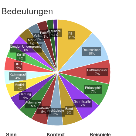
Bedeutungen
Mineral
Album
Politiker
Film
1%
2%
Vulkan
3%
11%
3%
Mond
3%
London Underground
Deutschland
4%
10%
Schiff
4%
HRR
4%
Fußballspieler
7%
Kaliningrad
4%
Medizin
Philosophie
4%
7%
Gattung
4%
Schriftsteller
Automarke
7%
5%
Software
Band
Archäologie
5%
6%
5%
Sinn
Kontext
Beispiele