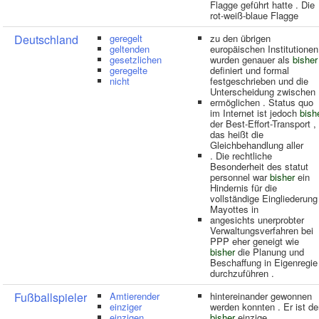
Flagge geführt hatte . Die
rot-weiß-blaue Flagge
Deutschland
geregelt
zu den übrigen
geltenden
europäischen Institutionen
gesetzlichen
wurden genauer als
bisher
geregelte
definiert und formal
nicht
festgeschrieben und die
Unterscheidung zwischen
ermöglichen . Status quo
im Internet ist jedoch
bish
der Best-Effort-Transport ,
das heißt die
Gleichbehandlung aller
. Die rechtliche
Besonderheit des statut
personnel war
bisher
ein
Hindernis für die
vollständige Eingliederung
Mayottes in
angesichts unerprobter
Verwaltungsverfahren bei
PPP eher geneigt wie
bisher
die Planung und
Beschaffung in Eigenregie
durchzuführen .
Fußballspieler
Amtierender
hintereinander gewonnen
einziger
werden konnten . Er ist de
einzigen
bisher
einzige