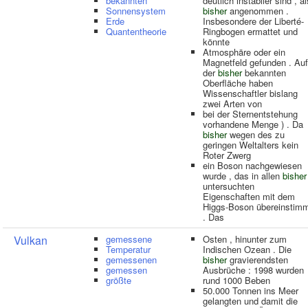
bekannten
deutlich instabiler sind , al
Sonnensystem
bisher
angenommen .
Erde
Insbesondere der Liberté-
Quantentheorie
Ringbogen ermattet und
könnte
Atmosphäre oder ein
Magnetfeld gefunden . Auf
der
bisher
bekannten
Oberfläche haben
Wissenschaftler bislang
zwei Arten von
bei der Sternentstehung
vorhandene Menge ) . Da
bisher
wegen des zu
geringen Weltalters kein
Roter Zwerg
ein Boson nachgewiesen
wurde , das in allen
bisher
untersuchten
Eigenschaften mit dem
Higgs-Boson übereinstim
. Das
Vulkan
gemessene
Osten , hinunter zum
Temperatur
Indischen Ozean . Die
gemessenen
bisher
gravierendsten
gemessen
Ausbrüche : 1998 wurden
größte
rund 1000 Beben
50.000 Tonnen ins Meer
gelangten und damit die