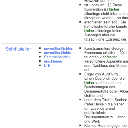
Hinweise auf eine
ist ungeklärt . ] ] Diese
Konvention ist
bisher
allerdings nicht internation
akzeptiert worden , so da
erschienen sein soll . Die
katholische Kirche konnte
bisher
allerdings keine
Aussagen über die
tatsächliche Existenz der
Schriftsteller
unveröffentlichten
Kunstsammlers George
unveröffentlichte
Economou erhalten . 2011
Sammelbänden
tauchten vier
bisher
erschienen
verschollene Aquarelle au
LTB
dem Nachlass des Malers
auf
Engel von Augsburg .
Einen Überblick über die
bisher
veröffentlichten
Bearbeitungen des
Bernauerstoffs boten Alber
Geßler und
unter dem Titel In Sachen
Peter Henlein die
bisher
umfassendste und
detailreichste
Dokumentation zu Leben
und Werk
Kleines Arsenal gegen de