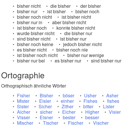
bisher nicht
die bisher
der bisher
bisher nur
ist bisher
bisher noch
bisher noch nicht
ist bisher nicht
bisher nur in
aber bisher nicht
ist bisher noch
konnte bisher nicht
wurde bisher nicht
die bisher nur
sind bisher nicht
ist bisher nur
bisher noch keine
jedoch bisher nicht
es bisher nicht
bisher noch nie
ist bisher noch nicht
bisher nur wenige
bisher nur bei
es bisher nur
sind bisher nur
Ortographie
Orthographisch ähnliche Wörter
Fisher
Bisher
böser
Usher
Asher
Mister
Eisler
einher
Fishes
fishes
Sister
Sicher
Zither
bitter
Lister
Aicher
sicher
Eicher
Higher
Visier
Visser
Eisner
bester
besser
Mischer
Tischer
Fischer
Vischer