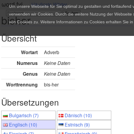
ωord.fyi
Häufigste Wörter
Um unsere Webseite für Sie optimal zu gestalten und fortlaufend
verwenden wir Cookies. Durch die weitere Nutzung der Webseite
bisher
von Cookies zu. Weitere Informationen zu Cookies erhalten Sie i
Übersicht
Wortart
Adverb
Numerus
Keine Daten
Genus
Keine Daten
Worttrennung
bis-her
Übersetzungen
Bulgarisch (7)
Dänisch (10)
Englisch (10)
Estnisch (9)
Finnisch (7)
Französisch (9)