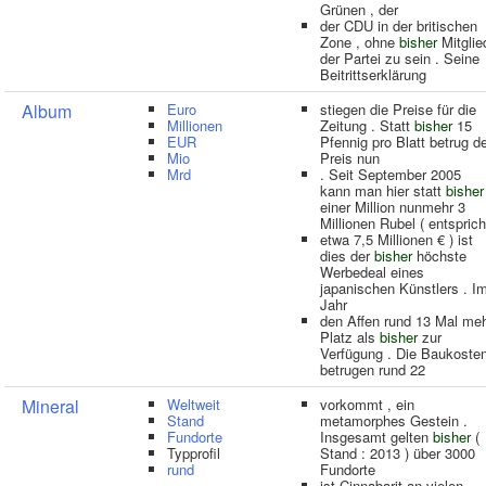
Grünen , der
der CDU in der britischen
Zone , ohne
bisher
Mitglie
der Partei zu sein . Seine
Beitrittserklärung
Album
Euro
stiegen die Preise für die
Millionen
Zeitung . Statt
bisher
15
EUR
Pfennig pro Blatt betrug d
Mio
Preis nun
Mrd
. Seit September 2005
kann man hier statt
bisher
einer Million nunmehr 3
Millionen Rubel ( entsprich
etwa 7,5 Millionen € ) ist
dies der
bisher
höchste
Werbedeal eines
japanischen Künstlers . I
Jahr
den Affen rund 13 Mal me
Platz als
bisher
zur
Verfügung . Die Baukoste
betrugen rund 22
Mineral
Weltweit
vorkommt , ein
Stand
metamorphes Gestein .
Fundorte
Insgesamt gelten
bisher
(
Typprofil
Stand : 2013 ) über 3000
rund
Fundorte
ist Cinnabarit an vielen