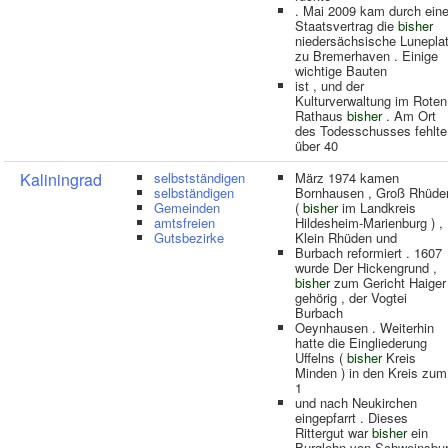
. Mai 2009 kam durch ein
Staatsvertrag die
bisher
niedersächsische Lunepla
zu Bremerhaven . Einige
wichtige Bauten
ist , und der
Kulturverwaltung im Roten
Rathaus
bisher
. Am Ort
des Todesschusses fehlte
über 40
Kaliningrad
selbstständigen
März 1974 kamen
selbständigen
Bornhausen , Groß Rhüde
Gemeinden
(
bisher
im Landkreis
amtsfreien
Hildesheim-Marienburg ) ,
Gutsbezirke
Klein Rhüden und
Burbach reformiert . 1607
wurde Der Hickengrund ,
bisher
zum Gericht Haiger
gehörig , der Vogtei
Burbach
Oeynhausen . Weiterhin
hatte die Eingliederung
Uffelns (
bisher
Kreis
Minden ) in den Kreis zum
1
und nach Neukirchen
eingepfarrt . Dieses
Rittergut war
bisher
ein
Burglehn von Schweinsbu