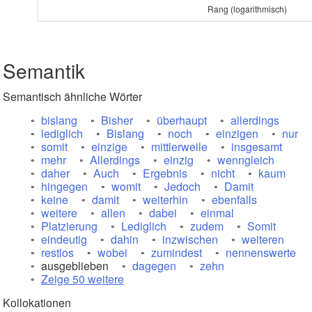
Rang (logarithmisch)
Semantik
Semantisch ähnliche Wörter
bislang
Bisher
überhaupt
allerdings
lediglich
Bislang
noch
einzigen
nur
somit
einzige
mittlerweile
insgesamt
mehr
Allerdings
einzig
wenngleich
daher
Auch
Ergebnis
nicht
kaum
hingegen
womit
Jedoch
Damit
keine
damit
weiterhin
ebenfalls
weitere
allen
dabei
einmal
Platzierung
Lediglich
zudem
Somit
eindeutig
dahin
inzwischen
weiteren
restlos
wobei
zumindest
nennenswerte
ausgeblieben
dagegen
zehn
Zeige 50 weitere
Kollokationen