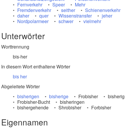
Fernverkehr
Speer
Mehr
Fremdenverkehr
seither
Schienenverkehr
daher
quer
Wissenstransfer
jeher
Nordpolarmeer
schwer
vielmehr
Unterwörter
Worttrennung
bis-her
In diesem Wort enthaltene Wörter
bis
her
Abgeleitete Wörter
bisherigen
bisherige
Frobisher
bisherig
Frobisher-Bucht
bisheringen
bishergehende
Shrobisher
Forbisher
Eigennamen