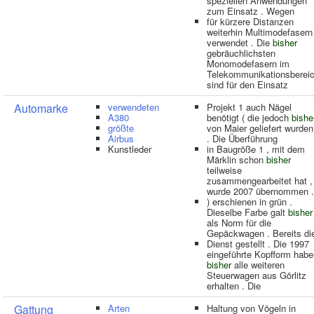
speziellen Anwendungen
zum Einsatz . Wegen
für kürzere Distanzen
weiterhin Multimodefasern
verwendet . Die
bisher
gebräuchlichsten
Monomodefasern im
Telekommunikationsberei
sind für den Einsatz
Automarke
verwendeten
Projekt 1 auch Nägel
A380
benötigt ( die jedoch
bishe
größte
von Maier geliefert wurden
Airbus
. Die Überführung
Kunstleder
in Baugröße 1 , mit dem
Märklin schon
bisher
teilweise
zusammengearbeitet hat ,
wurde 2007 übernommen .
) erschienen in grün .
Dieselbe Farbe galt
bisher
als Norm für die
Gepäckwagen . Bereits di
Dienst gestellt . Die 1997
eingeführte Kopfform habe
bisher
alle weiteren
Steuerwagen aus Görlitz
erhalten . Die
Gattung
Arten
Haltung von Vögeln in