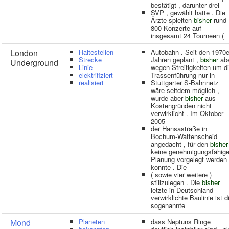
bestätigt , darunter drei
SVP , gewählt hatte . Die
Ärzte spielten
bisher
rund
800 Konzerte auf
insgesamt 24 Tourneen (
London
Haltestellen
Autobahn . Seit den 1970e
Strecke
Jahren geplant ,
bisher
ab
Underground
Linie
wegen Streitigkeiten um d
elektrifiziert
Trassenführung nur in
realisiert
Stuttgarter S-Bahnnetz
wäre seitdem möglich ,
wurde aber
bisher
aus
Kostengründen nicht
verwirklicht . Im Oktober
2005
der Hansastraße in
Bochum-Wattenscheid
angedacht , für den
bisher
keine genehmigungsfähig
Planung vorgelegt werden
konnte . Die
( sowie vier weitere )
stillzulegen . Die
bisher
letzte in Deutschland
verwirklichte Baulinie ist d
sogenannte
Mond
Planeten
dass Neptuns Ringe