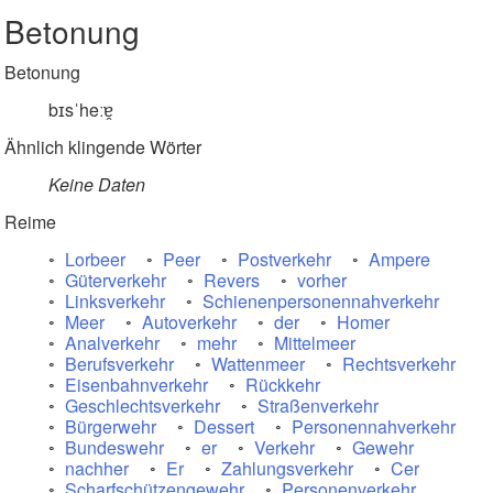
Betonung
Betonung
bɪsˈheːɐ̯
Ähnlich klingende Wörter
Keine Daten
Reime
Lorbeer
Peer
Postverkehr
Ampere
Güterverkehr
Revers
vorher
Linksverkehr
Schienenpersonennahverkehr
Meer
Autoverkehr
der
Homer
Analverkehr
mehr
Mittelmeer
Berufsverkehr
Wattenmeer
Rechtsverkehr
Eisenbahnverkehr
Rückkehr
Geschlechtsverkehr
Straßenverkehr
Bürgerwehr
Dessert
Personennahverkehr
Bundeswehr
er
Verkehr
Gewehr
nachher
Er
Zahlungsverkehr
Cer
Scharfschützengewehr
Personenverkehr