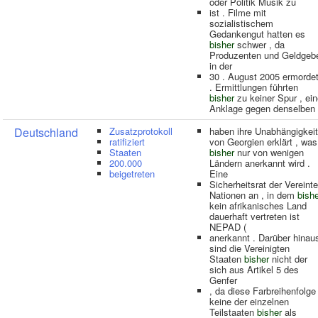
oder Politik Musik zu
ist . Filme mit
sozialistischem
Gedankengut hatten es
bisher
schwer , da
Produzenten und Geldgeb
in der
30 . August 2005 ermorde
. Ermittlungen führten
bisher
zu keiner Spur , ei
Anklage gegen denselben
Deutschland
Zusatzprotokoll
haben ihre Unabhängigkeit
ratifiziert
von Georgien erklärt , was
Staaten
bisher
nur von wenigen
200.000
Ländern anerkannt wird .
beigetreten
Eine
Sicherheitsrat der Vereint
Nationen an , in dem
bish
kein afrikanisches Land
dauerhaft vertreten ist
NEPAD (
anerkannt . Darüber hinau
sind die Vereinigten
Staaten
bisher
nicht der
sich aus Artikel 5 des
Genfer
, da diese Farbreihenfolge
keine der einzelnen
Teilstaaten
bisher
als