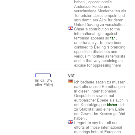
haben , oppositionelle
Andersdenkende und
verschiedene Minderheiten als
Terroristen abzustempeln und
sich damit ein Alibi für deren
Unterdrückung zu verschaffen .
China 's contribution to the
international fight against
terrorism appears so
far
,
unfortunately , to have been
confined to Beijing 's branding
opposition dissidents and
various minorities as terrorists
and in that way obtaining an
excuse for oppressing them .
yet
(in ca. 3%
Ich bedaure sagen zu müssen ,
aller Fälle)
daß alle unsere Bemühungen
in diesen internationalen
Gesprächen sowohl auf
europäischer Ebene als auch in
der Kontaktgruppe
bisher
nicht
zu Stabilität und einem Ende
der Gewalt im Kosovo geführt
haben .
I regret to say that all our
efforts at those international
meetings both at European