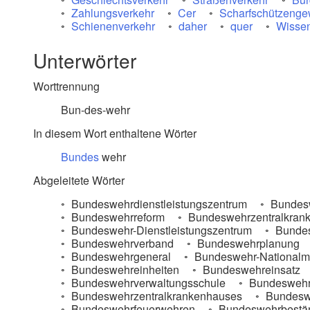
Zahlungsverkehr
Cer
Scharfschützenge
Schienenverkehr
daher
quer
Wissen
Unterwörter
Worttrennung
Bun-des-wehr
In diesem Wort enthaltene Wörter
Bundes
wehr
Abgeleitete Wörter
Bundeswehrdienstleistungszentrum
Bundes
Bundeswehrreform
Bundeswehrzentralkran
Bundeswehr-Dienstleistungszentrum
Bundes
Bundeswehrverband
Bundeswehrplanung
Bundeswehrgeneral
Bundeswehr-Nationalm
Bundeswehreinheiten
Bundeswehreinsatz
Bundeswehrverwaltungsschule
Bundeswehr
Bundeswehrzentralkrankenhauses
Bundesw
Bundeswehrfeuerwehren
Bundeswehrbestä