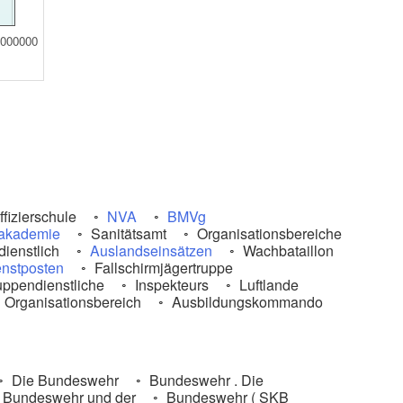
000000
fizierschule
NVA
BMVg
akademie
Sanitätsamt
Organisationsbereiche
ienstlich
Auslandseinsätzen
Wachbataillon
enstposten
Fallschirmjägertruppe
uppendienstliche
Inspekteurs
Luftlande
Organisationsbereich
Ausbildungskommando
Die Bundeswehr
Bundeswehr . Die
 Bundeswehr und der
Bundeswehr ( SKB