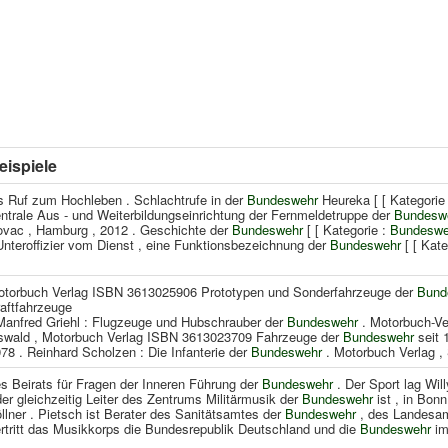
eispiele
s Ruf zum Hochleben . Schlachtrufe in der
Bundeswehr
Heureka [ [ Kategorie :
ntrale Aus - und Weiterbildungseinrichtung der Fernmeldetruppe der
Bundesw
vac , Hamburg , 2012 . Geschichte der
Bundeswehr
[ [ Kategorie :
Bundeswe
Unteroffizier vom Dienst , eine Funktionsbezeichnung der
Bundeswehr
[ [ Kat
torbuch Verlag ISBN 3613025906 Prototypen und Sonderfahrzeuge der
Bund
aftfahrzeuge
Manfred Griehl : Flugzeuge und Hubschrauber der
Bundeswehr
. Motorbuch-Ver
wald , Motorbuch Verlag ISBN 3613023709 Fahrzeuge der
Bundeswehr
seit 
78 . Reinhard Scholzen : Die Infanterie der
Bundeswehr
. Motorbuch Verlag , 
s Beirats für Fragen der Inneren Führung der
Bundeswehr
. Der Sport lag Wil
der gleichzeitig Leiter des Zentrums Militärmusik der
Bundeswehr
ist , in Bonn
llner . Pietsch ist Berater des Sanitätsamtes der
Bundeswehr
, des Landesam
rtritt das Musikkorps die Bundesrepublik Deutschland und die
Bundeswehr
im