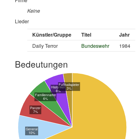
Filme
Keine
Lieder
Künstler/Gruppe
Titel
Jahr
Daily Terror
Bundeswehr
1984
Bedeutungen
Fußballspieler
Historiker
3%
6%
Familienname
6%
Panzer
7%
General
10%