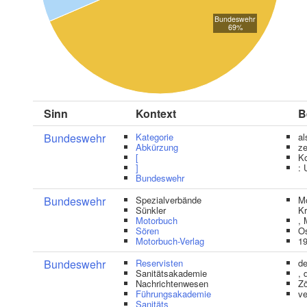
Bundeswehr
69%
Sinn
Kontext
B
Bundeswehr
Kategorie
al
Abkürzung
ze
[
Ko
]
: 
Bundeswehr
Bundeswehr
Spezialverbände
Mo
Sünkler
Kr
Motorbuch
, 
Sören
Os
Motorbuch-Verlag
19
Bundeswehr
Reservisten
de
Sanitätsakademie
, 
Nachrichtenwesen
Zö
Führungsakademie
ve
Sanitäts