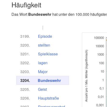
Häufigkeit
Das Wort
Bundeswehr
hat unter den 100.000 häufigsten
⋮
3199.
Episode
100000
3200.
stellten
10000
Anzahl pro 1 Mio. Wörter (logarithmisch)
3201.
Spielklasse
1000
3202.
lagen
100
3203.
Major
10
3204.
Bundeswehr
1
0,1
3205.
Geist
0,01
3206.
Hauptstraße
0,001
3207.
Regierungschef