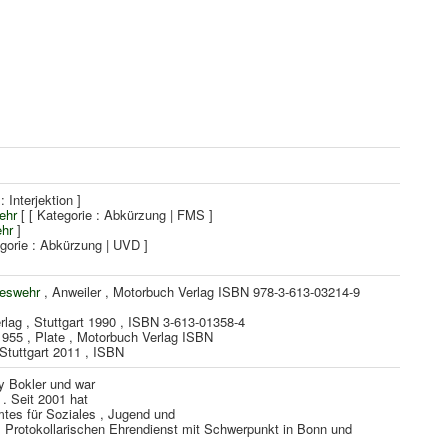
 Interjektion ]
ehr
[ [ Kategorie : Abkürzung | FMS ]
hr
]
egorie : Abkürzung | UVD ]
eswehr
, Anweiler , Motorbuch Verlag ISBN 978-3-613-03214-9
lag , Stuttgart 1990 , ISBN 3-613-01358-4
1955 , Plate , Motorbuch Verlag ISBN
Stuttgart 2011 , ISBN
ly Bokler und war
 . Seit 2001 hat
tes für Soziales , Jugend und
 Protokollarischen Ehrendienst mit Schwerpunkt in Bonn und