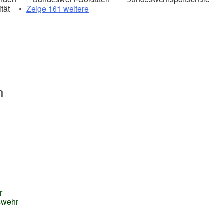
tät
Zeige 161 weitere
n
r
swehr