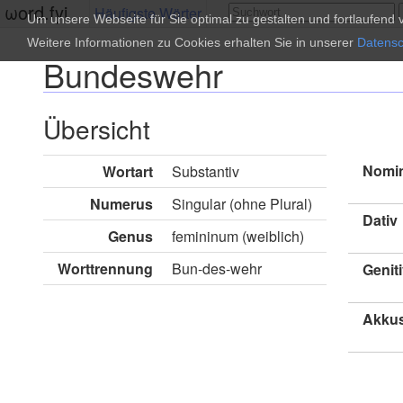
ωord.fyi
Häufigste Wörter
Um unsere Webseite für Sie optimal zu gestalten und fortlaufen
Weitere Informationen zu Cookies erhalten Sie in unserer
Datensc
Bundeswehr
Übersicht
Nomin
Wortart
Substantiv
Numerus
Singular (ohne Plural)
Dativ
Genus
femininum (weiblich)
Worttrennung
Bun-des-wehr
Genit
Akkus