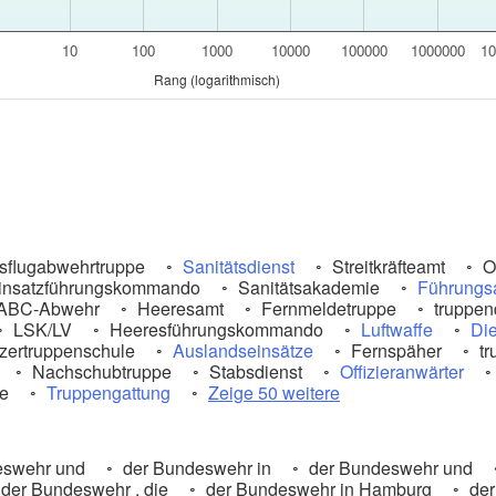
1
10
100
1000
10000
100000
1000000
10
Rang (logarithmisch)
sflugabwehrtruppe
Sanitätsdienst
Streitkräfteamt
Of
insatzführungskommando
Sanitätsakademie
Führungs
ABC-Abwehr
Heeresamt
Fernmeldetruppe
truppend
LSK/LV
Heeresführungskommando
Luftwaffe
Di
ertruppenschule
Auslandseinsätze
Fernspäher
tr
Nachschubtruppe
Stabsdienst
Offizieranwärter
le
Truppengattung
Zeige 50 weitere
swehr und
der Bundeswehr in
der Bundeswehr und
der Bundeswehr , die
der Bundeswehr in Hamburg
der