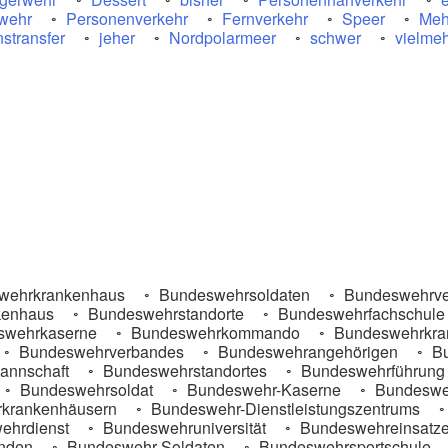
wehr
Personenverkehr
Fernverkehr
Speer
Meh
stransfer
jeher
Nordpolarmeer
schwer
vielme
wehrkrankenhaus
Bundeswehrsoldaten
Bundeswehrve
kenhaus
Bundeswehrstandorte
Bundeswehrfachschule
wehrkaserne
Bundeswehrkommando
Bundeswehrkra
Bundeswehrverbandes
Bundeswehrangehörigen
Bu
annschaft
Bundeswehrstandortes
Bundeswehrführung
Bundeswehrsoldat
Bundeswehr-Kaserne
Bundesweh
krankenhäusern
Bundeswehr-Dienstleistungszentrums
ehrdienst
Bundeswehruniversität
Bundeswehreinsatz
nden
Bundeswehr-Soldaten
Bundeswehrsportschule