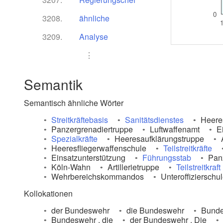
0
3208.
ähnliche
3209.
Analyse
⋮
Semantik
Semantisch ähnliche Wörter
Streitkräftebasis
Sanitätsdienstes
Heere
Panzergrenadiertruppe
Luftwaffenamt
E
Spezialkräfte
Heeresaufklärungstruppe
Heeresfliegerwaffenschule
Teilstreitkräfte
Einsatzunterstützung
Führungsstab
Panz
Köln-Wahn
Artillerietruppe
Teilstreitkraft
Wehrbereichskommandos
Unteroffizierschu
Kollokationen
der Bundeswehr
die Bundeswehr
Bunde
Bundeswehr , die
der Bundeswehr . Die