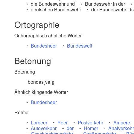
die Bundeswehr und
Bundeswehr in der
deutschen Bundeswehr
der Bundeswehr Lis
Ortographie
Orthographisch ähnliche Wörter
Bundesheer
Bundesweit
Betonung
Betonung
ˈbʊndəsˌveːɐ̯
Ähnlich klingende Wörter
Bundesheer
Reime
Lorbeer
Peer
Postverkehr
Ampere
Autoverkehr
der
Homer
Analverkehr
Geschlechtsverkehr
Straßenverkehr
Bür