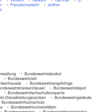
r
Fremdenverkehr
seither
hr
rwaltung
Bundeswehrstandort
Bundeswehrzeit
nkenhauses
Bundeswehrangehörige
ndeswehrkrankenhäuser
Bundeswehrdepot
Bundeswehrfachschulkompanie
r-Dienstleistungszentren
Bundeswehrgelände
Bundeswehrhochschule
es
Bundeswehruniversitäten
Bundeswehrplan
Bundeswehrkommandos