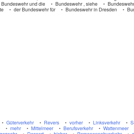
Bundeswehr und die
Bundeswehr , siehe
Bundeswehr 
te
der Bundeswehr für
Bundeswehr in Dresden
Bun
Güterverkehr
Revers
vorher
Linksverkehr
S
mehr
Mittelmeer
Berufsverkehr
Wattenmeer
gerwehr
Dessert
bisher
Personennahverkehr
e