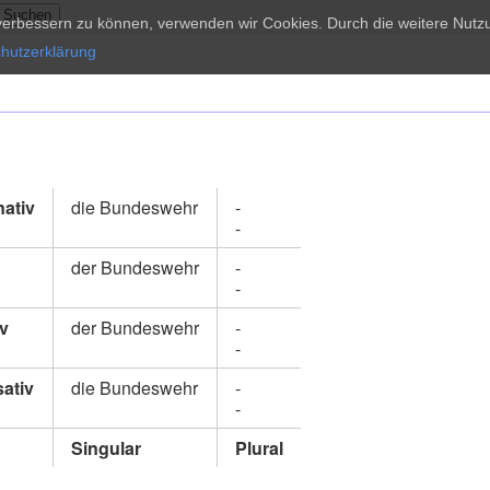
d verbessern zu können, verwenden wir Cookies. Durch die weitere Nu
hutzerklärung
ativ
die Bundeswehr
-
-
der Bundeswehr
-
-
iv
der Bundeswehr
-
-
ativ
die Bundeswehr
-
-
Singular
Plural