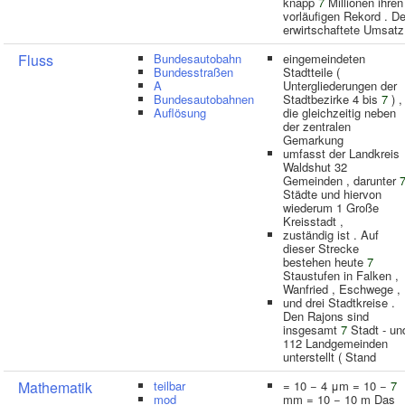
knapp
7
Millionen ihren
vorläufigen Rekord . De
erwirtschaftete Umsatz
Fluss
Bundesautobahn
eingemeindeten
Bundesstraßen
Stadtteile (
A
Untergliederungen der
Bundesautobahnen
Stadtbezirke 4 bis
7
) ,
Auflösung
die gleichzeitig neben
der zentralen
Gemarkung
umfasst der Landkreis
Waldshut 32
Gemeinden , darunter
Städte und hiervon
wiederum 1 Große
Kreisstadt ,
zuständig ist . Auf
dieser Strecke
bestehen heute
7
Staustufen in Falken ,
Wanfried , Eschwege ,
und drei Stadtkreise .
Den Rajons sind
insgesamt
7
Stadt - un
112 Landgemeinden
unterstellt ( Stand
Mathematik
teilbar
= 10 − 4 μm = 10 −
7
mod
mm = 10 − 10 m Das