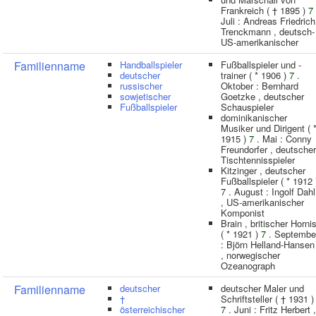
Frankreich ( † 1895 )
7
Juli : Andreas Friedrich
Trenckmann , deutsch-
US-amerikanischer
Familienname
Handballspieler
Fußballspieler und -
deutscher
trainer ( * 1906 )
7
.
russischer
Oktober : Bernhard
sowjetischer
Goetzke , deutscher
Fußballspieler
Schauspieler
dominikanischer
Musiker und Dirigent ( 
1915 )
7
. Mai : Conny
Freundorfer , deutscher
Tischtennisspieler
Kitzinger , deutscher
Fußballspieler ( * 1912 
7
. August : Ingolf Dahl
, US-amerikanischer
Komponist
Brain , britischer Hornis
( * 1921 )
7
. Septembe
: Björn Helland-Hansen
, norwegischer
Ozeanograph
Familienname
deutscher
deutscher Maler und
†
Schriftsteller ( † 1931 )
österreichischer
7
. Juni : Fritz Herbert ,