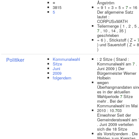
≡
Ångström
3815
= 9 1 + 3 + 5 +
7
= 16
5
Der allgemeine Satz
lautet :
CORPUSxMATH
Teilermenge { 1 , 2 , 5 ,
7
, 10 , 14 , 35 }
geschrieben
= 6 ) , Stickstoff ( Z =
) und Sauerstoff ( Z = 8
)
Politiker
Kommunalwahl
: 2 Sitze ( Stand :
Sitze
Kommunalwahl am
7
.
Juni
Juni 2009 ) Der
2009
Bürgermeister Werner
folgendem
Holbein
wegen
Überhangmandaten sin
es in der aktuellen
Wahlperiode
7
Sitze
mehr . Bei der
Kommunalwahl im Mai
2010 : 10.
7
03
Einwohner Seit der
Gemeinderatswahl am
. Juni 2009 verteilen
sich die 18 Sitze
als Vorsitzendem . Die
Wahlen zum Kreistag