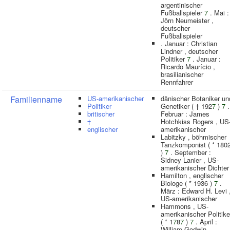
argentinischer
Fußballspieler
7
. Mai :
Jörn Neumeister ,
deutscher
Fußballspieler
. Januar : Christian
Lindner , deutscher
Politiker
7
. Januar :
Ricardo Maurício ,
brasilianischer
Rennfahrer
Familienname
US-amerikanischer
dänischer Botaniker un
Politiker
Genetiker ( † 192
7
)
7
.
britischer
Februar : James
†
Hotchkiss Rogers , US
englischer
amerikanischer
Labitzky , böhmischer
Tanzkomponist ( * 180
)
7
. September :
Sidney Lanier , US-
amerikanischer Dichter
Hamilton , englischer
Biologe ( * 1936 )
7
.
März : Edward H. Levi 
US-amerikanischer
Hammons , US-
amerikanischer Politike
( * 1
7
8
7
)
7
. April :
William Godwin ,