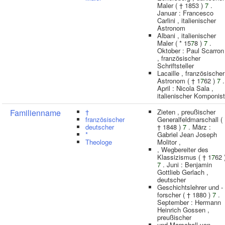
Maler ( † 1853 )
7
.
Januar : Francesco
Carlini , italienischer
Astronom
Albani , italienischer
Maler ( * 15
7
8 )
7
.
Oktober : Paul Scarron
, französischer
Schriftsteller
Lacaille , französischer
Astronom ( † 1
7
62 )
7
.
April : Nicola Sala ,
italienischer Komponist
Familienname
†
Zieten , preußischer
französischer
Generalfeldmarschall (
deutscher
† 1848 )
7
. März :
*
Gabriel Jean Joseph
Theologe
Molitor ,
, Wegbereiter des
Klassizismus ( † 1
7
62 
7
. Juni : Benjamin
Gottlieb Gerlach ,
deutscher
Geschichtslehrer und -
forscher ( † 1880 )
7
.
September : Hermann
Heinrich Gossen ,
preußischer
und Marschall von