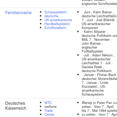
englischer Schriftstelle
Familienname
Schauspielerin
. Juni : Karin Balzer ,
deutsche
deutsche Leichtathletin
US-amerikanische
7
. Juni : Joel Blahnik ,
Handballspielerin
US-amerikanischer
Schriftstellerin
Komponist
: Katrin Altpeter ,
deutsche Politikerin un
MdL
7
. November :
John Barnes ,
englischer
Fußballspieler
. Juli : Adam Nelson ,
US-amerikanischer
Leichtathlet
7
. Juli :
Daniela Raab ,
deutsche Politikerin
. Januar : Florian Beck 
deutscher Skirennläufe
7
. Januar : Linda
Kozlowski , US-
amerikanische
Schauspielerin
Deutsches
WTC
Wendy in Peter Pan zu
verflixte
sehen . Vom
7
. April
Kaiserreich
Trade
bis
7
. Mai 1994 spielte
Center
zu sehen . Vom
7
. Apri