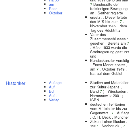
am
7
Bundesräte der
Pearl
freisinnigen Bewegung
Oktober
an . Seither regierte
ersetzt . Dieser leitete
das MfS bis zum
7
.
November 1989 , dem
Tag des Rücktritts
Vater des
Zusammenschlusses “
gesehen . Bereits am
7
. März 1933 wurde die
Stadtregierung gestürzt
und
Bundeskanzler vereidig
. Einen Monat später ,
am
7
. Oktober 1949 ,
trat auf dem Gebiet
Historiker
Auflage
Studien und Materialie
Aufl
zur Kultur Japans ,
Bd
Band
7
) . Wiesbaden :
Aufl.
Harrassowitz 2001 ;
Verlag
ISBN
deutschen Territorien
vom Mittelalter bis zur
Gegenwart .
7
. Auflag
. C. H. Beck , Münche
Zukunft einer Illusion .
192
7
. Nachdruck ,
7
.