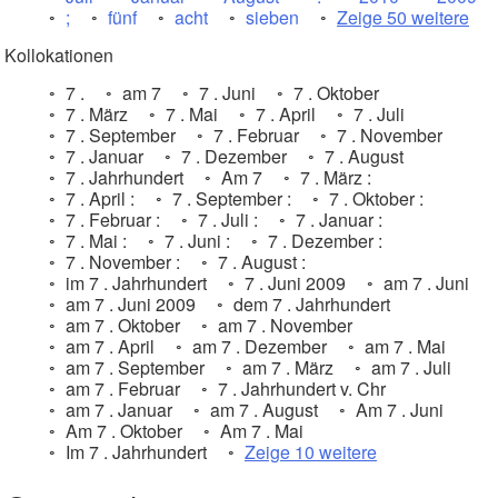
;
fünf
acht
sieben
Zeige 50 weitere
Kollokationen
7 .
am 7
7 . Juni
7 . Oktober
7 . März
7 . Mai
7 . April
7 . Juli
7 . September
7 . Februar
7 . November
7 . Januar
7 . Dezember
7 . August
7 . Jahrhundert
Am 7
7 . März :
7 . April :
7 . September :
7 . Oktober :
7 . Februar :
7 . Juli :
7 . Januar :
7 . Mai :
7 . Juni :
7 . Dezember :
7 . November :
7 . August :
im 7 . Jahrhundert
7 . Juni 2009
am 7 . Juni
am 7 . Juni 2009
dem 7 . Jahrhundert
am 7 . Oktober
am 7 . November
am 7 . April
am 7 . Dezember
am 7 . Mai
am 7 . September
am 7 . März
am 7 . Juli
am 7 . Februar
7 . Jahrhundert v. Chr
am 7 . Januar
am 7 . August
Am 7 . Juni
Am 7 . Oktober
Am 7 . Mai
Im 7 . Jahrhundert
Zeige 10 weitere