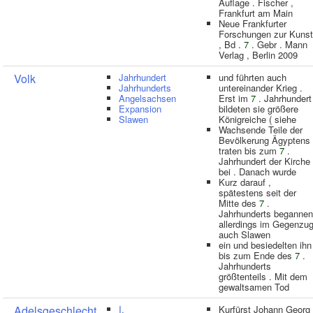
Auflage . Fischer ,
Frankfurt am Main
Neue Frankfurter
Forschungen zur Kunst
, Bd .
7
. Gebr . Mann
Verlag , Berlin 2009
Volk
Jahrhundert
und führten auch
Jahrhunderts
untereinander Krieg .
Angelsachsen
Erst im
7
. Jahrhundert
Expansion
bildeten sie größere
Slawen
Königreiche ( siehe
Wachsende Teile der
Bevölkerung Ägyptens
traten bis zum
7
.
Jahrhundert der Kirche
bei . Danach wurde
Kurz darauf ,
spätestens seit der
Mitte des
7
.
Jahrhunderts begannen
allerdings im Gegenzu
auch Slawen
ein und besiedelten ihn
bis zum Ende des
7
.
Jahrhunderts
größtenteils . Mit dem
gewaltsamen Tod
Adelsgeschlecht
I.
Kurfürst Johann Georg