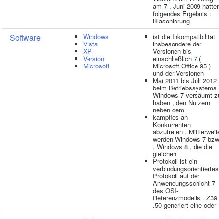
am
7
. Juni 2009 hatte
folgendes Ergebnis :
Blasonierung
Software
Windows
ist die Inkompatibilität
Vista
insbesondere der
XP
Versionen bis
Version
einschließlich
7
(
Microsoft
Microsoft Office 95 )
und der Versionen
Mai 2011 bis Juli 2012
beim Betriebssystems
Windows
7
versäumt z
haben , den Nutzern
neben dem
kampflos an
Konkurrenten
abzutreten . Mittlerweil
werden Windows
7
bzw
. Windows 8 , die die
gleichen
Protokoll ist ein
verbindungsorientiertes
Protokoll auf der
Anwendungsschicht
7
des OSI-
Referenzmodells . Z39
.50 generiert eine oder