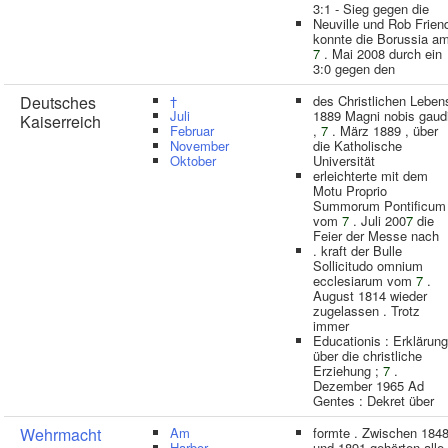
3:1 - Sieg gegen die
Neuville und Rob Frien
konnte die Borussia a
7
. Mai 2008 durch ein
3:0 gegen den
Deutsches
†
des Christlichen Leben
Juli
1889 Magni nobis gaud
Kaiserreich
Februar
,
7
. März 1889 , über
November
die Katholische
Oktober
Universität
erleichterte mit dem
Motu Proprio
Summorum Pontificum
vom
7
. Juli 200
7
die
Feier der Messe nach
. kraft der Bulle
Sollicitudo omnium
ecclesiarum vom
7
.
August 1814 wieder
zugelassen . Trotz
immer
Educationis : Erklärung
über die christliche
Erziehung ;
7
.
Dezember 1965 Ad
Gentes : Dekret über
Wehrmacht
Am
formte . Zwischen 184
Harbor
und 1891 gehörten alle