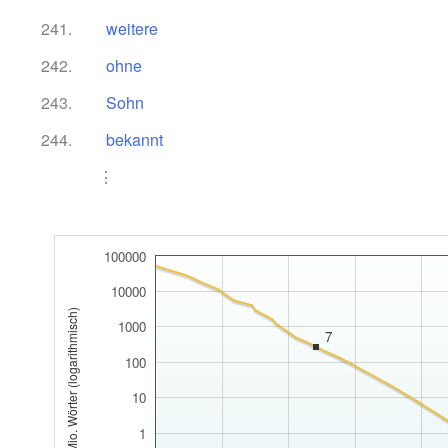
241.
weitere
242.
ohne
243.
Sohn
244.
bekannt
⋮
100000
10000
Anzahl pro 1 Mio. Wörter (logarithmisch)
1000
7
100
10
1