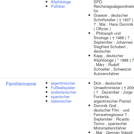
Altphilologe
SPD-
Politiker
Reichstagsabgeordnete
für
Graeser , deutscher
Schriftsteller ( † 193
7
)
7
. Mai : Hans Dominik
( Offizier )
, Philosoph und
Sinologe ( † 1988 )
7
.
September : Johannes
Siegfried Schubert ,
deutscher
Kapp , deutscher
Altphilologe ( * 1888 )
7
. März : Rudolf
Schoeller , Schweizer
Autorennfahrer
Familienname
argentinischer
Dick , deutscher
Fußballspieler
Umweltminister ( † 200
andorranischer
)
7
. Dezember : Jorge
spanischer
Fontenla ,
italienischer
argentinischer Pianist
Dominik Graf ,
deutscher Film - und
Fernsehregisseur
7
.
September : Ricardo
Tormo , spanischer
Motorradrennfahrer
. Mai : Germán Voboril 