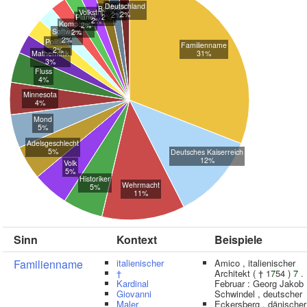
Deutschland
Musik
Band
Volkstribun
2%
2%
Planet
2%
2%
Komponist
2%
Software
2%
2%
Politiker
Familienname
2%
Mathematik
31%
3%
Fluss
4%
Minnesota
4%
Mond
5%
Adelsgeschlecht
5%
Deutsches Kaiserreich
12%
Volk
5%
Historiker
Wehrmacht
5%
11%
Sinn
Kontext
Beispiele
Familienname
italienischer
Amico , italienischer
†
Architekt ( † 1
7
54 )
7
.
Kardinal
Februar : Georg Jakob
Giovanni
Schwindel , deutscher
Maler
Eckersberg , dänischer