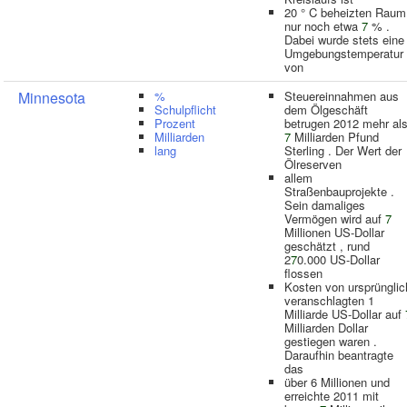
20 ° C beheizten Raum
nur noch etwa
7
% .
Dabei wurde stets eine
Umgebungstemperatur
von
Minnesota
%
Steuereinnahmen aus
Schulpflicht
dem Ölgeschäft
Prozent
betrugen 2012 mehr al
Milliarden
7
Milliarden Pfund
lang
Sterling . Der Wert der
Ölreserven
allem
Straßenbauprojekte .
Sein damaliges
Vermögen wird auf
7
Millionen US-Dollar
geschätzt , rund
2
7
0.000 US-Dollar
flossen
Kosten von ursprünglic
veranschlagten 1
Milliarde US-Dollar auf
Milliarden Dollar
gestiegen waren .
Daraufhin beantragte
das
über 6 Millionen und
erreichte 2011 mit