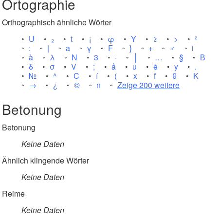
Ortographie
Orthographisch ähnliche Wörter
U
₂
t
¡
φ
Y
≥
>
²
:
|
a
γ
F
}
+
♂
i
à
λ
N
3
·
│
…
§
В
δ
σ
V
;
å
u
è
y
.
№
^
C
í
(
x
f
θ
K
→
¿
©
n
Zeige 200 weitere
Betonung
Betonung
Keine Daten
Ähnlich klingende Wörter
Keine Daten
Reime
Keine Daten