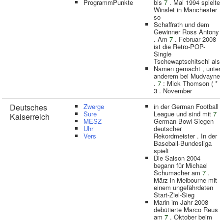
ProgrammPunkte
bis
7
. Mai 1994 spielte
Winslet in Manchester
so
Schaffrath und dem
Gewinner Ross Antony
. Am
7
. Februar 2008
ist die Retro-POP-
Single
Tschewaptschitschi als
Namen gemacht , unte
anderem bei Mudvayne
.
7
: Mick Thomson ( *
3 . November
Deutsches
Zwerge
in der German Football
Sure
League und sind mit
7
Kaiserreich
MESZ
German-Bowl-Siegen
Uhr
deutscher
Vers
Rekordmeister . In der
Baseball-Bundesliga
spielt
Die Saison 2004
begann für Michael
Schumacher am
7
.
März in Melbourne mit
einem ungefährdeten
Start-Ziel-Sieg
Marin im Jahr 2008
debütierte Marco Reus
am
7
. Oktober beim