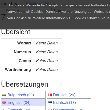
ωord.fyi
Häufigste Wörter
Um unsere Webseite für Sie optimal zu gestalten und fortlaufend
verwenden wir Cookies. Durch die weitere Nutzung der Webseite
7
von Cookies zu. Weitere Informationen zu Cookies erhalten Sie i
Übersicht
Wortart
Keine Daten
Numerus
Keine Daten
Genus
Keine Daten
Worttrennung
Keine Daten
Übersetzungen
Bulgarisch (20)
Dänisch (29)
Englisch (34)
Estnisch (18)
Finnisch (26)
Französisch (29)