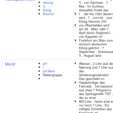
Herzog
II . von Sachsen .
7
.
II.
Mai : Im Schloss
König
Versailles findet das
Bischof
I. , der bis 1522 dauern
wird .
7
. Juni-24 . Juni 
König Heinrich VIII
von Rheinfelden wird
am 26 . März oder
7
.
April durch Siegfried I.
von Eppstein im
Frankfurt am Main zum
römisch-deutschen
König gekrönt .
7
.
September : Stanislau
II . August wird
Mond
pH
Wasser , 2 Liter aus de
°
Nahrung und
7
Liter au
pH-Wert
den
Nebengruppe
Verdauungssekreten .
·
Das geschieht im
Gepäckträger des
Fahrrads . Sie bestand
aus etwa
7
Kilogramm
des Sprengstoffs TNT ,
der zu einer
800 Liter , heute sind e
nur noch
7
Liter . Ein
völliges Schließen des
Kreislaufs ist