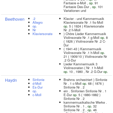
Fantasie e-Moll ,
op.
91
Fantasie Des-Dur ,
op.
101
Variationen und
Beethoven
.2
Klavier - und Kammermusik
Allegro
Klaviersonate Nr .1 fis-Moll
op.
op.
5 ( 1924 ) Klaviersonate
Nr
Nr .2 h-Moll
Klaviersonate
) Chöre Lieder Kammermusik
Violinsonate Nr .1 g-Moll
op.
8
( 1826 ) Violinsonate Nr .2 C-
Dur
( 1941-43 ) Kammermusik
Violinsonate Nr .1 h-Moll
op.
21 ( 1909/10 ) Violinsonate Nr
.2 G-Dur
Lieder Kammermusik 3
Violinsonaten ( Nr .1 h-Moll
op.
10 , 1980 , Nr .2 G-Dur
op.
Haydn
Sinfonie
Brahms orchestriert ) Sinfonie
d-Moll
Nr . 1 c-Moll
op.
68 ( 1876 )
Es-Dur
Sinfonie Nr . 2
op.
ein . Sinfonien Sinfonie Nr . 1
c-Moll
E-Dur
op.
5 ( 1880-1882 )
Sinfonie Nr . 2
kammermusikalische Werke .
Sinfonie Nr . 1 ,
op.
32
Sinfonie Nr . 2 ,
op.
46