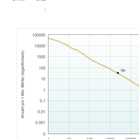
⋮
100000
10000
Anzahl pro 1 Mio. Wörter (logarithmisch)
1000
100
op.
10
1
0,1
0,01
0,001
0