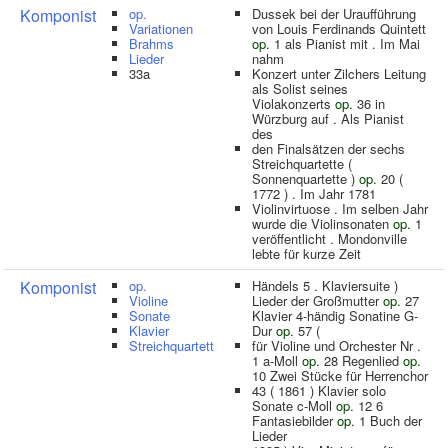
Komponist
op.
Dussek bei der Uraufführung
Variationen
von Louis Ferdinands Quintett
Brahms
op.
1 als Pianist mit . Im Mai
Lieder
nahm
33a
Konzert unter Zilchers Leitung
als Solist seines
Violakonzerts
op.
36 in
Würzburg auf . Als Pianist
des
den Finalsätzen der sechs
Streichquartette (
Sonnenquartette )
op.
20 (
1772 ) . Im Jahr 1781
Violinvirtuose . Im selben Jahr
wurde die Violinsonaten
op.
1
veröffentlicht . Mondonville
lebte für kurze Zeit
Komponist
op.
Händels 5 . Klaviersuite )
Violine
Lieder der Großmutter
op.
27
Sonate
Klavier 4-händig Sonatine G-
Klavier
Dur
op.
57 (
Streichquartett
für Violine und Orchester Nr .
1 a-Moll
op.
28 Regenlied
op.
10 Zwei Stücke für Herrenchor
43 ( 1861 ) Klavier solo
Sonate c-Moll
op.
12 6
Fantasiebilder
op.
1 Buch der
Lieder