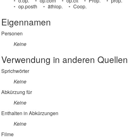
o.op.
op.com
op.cit
Prop.
prop.
op.posth
äthiop.
Coop.
Eigennamen
Personen
Keine
Verwendung in anderen Quellen
Sprichwörter
Keine
Abkürzung für
Keine
Enthalten in Abkürzungen
Keine
Filme