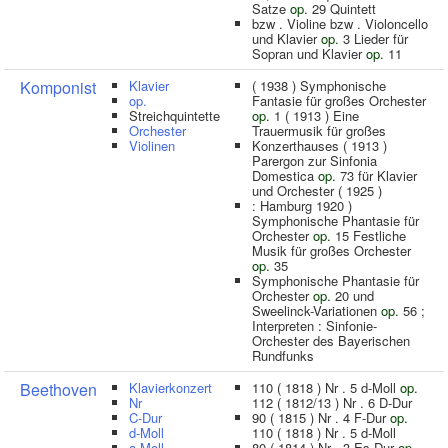
Satze
op.
29 Quintett
bzw . Violine bzw . Violoncello
und Klavier
op.
3 Lieder für
Sopran und Klavier
op.
11
Komponist
Klavier
( 1938 ) Symphonische
op.
Fantasie für großes Orchester
Streichquintette
op.
1 ( 1913 ) Eine
Orchester
Trauermusik für großes
Violinen
Konzerthauses ( 1913 )
Parergon zur Sinfonia
Domestica
op.
73 für Klavier
und Orchester ( 1925 )
: Hamburg 1920 )
Symphonische Phantasie für
Orchester
op.
15 Festliche
Musik für großes Orchester
op.
35
Symphonische Phantasie für
Orchester
op.
20 und
Sweelinck-Variationen
op.
56 ;
Interpreten : Sinfonie-
Orchester des Bayerischen
Rundfunks
Beethoven
Klavierkonzert
110 ( 1818 ) Nr . 5 d-Moll
op.
Nr
112 ( 1812/13 ) Nr . 6 D-Dur
C-Dur
90 ( 1815 ) Nr . 4 F-Dur
op.
d-Moll
110 ( 1818 ) Nr . 5 d-Moll
a-Moll
80 ( 1814 ) Nr . 3 Es-Dur
op.