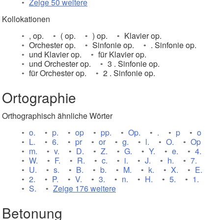
Zeige 50 weitere
Kollokationen
, op.
( op.
) op.
Klavier op.
Orchester op.
Sinfonie op.
. Sinfonie op.
und Klavier op.
für Klavier op.
und Orchester op.
3 . Sinfonie op.
für Orchester op.
2 . Sinfonie op.
Ortographie
Orthographisch ähnliche Wörter
o.
p.
op
pp.
Op.
.
p
o
L.
6.
pr
or
g.
l.
O.
Op
m.
v.
D.
Z.
G.
Y.
e.
4.
W.
F.
R.
c.
i.
J.
h.
7.
U.
s.
B.
b.
M.
k.
X.
E.
2.
P.
V.
3.
n.
H.
5.
1.
S.
Zeige 176 weitere
Betonung