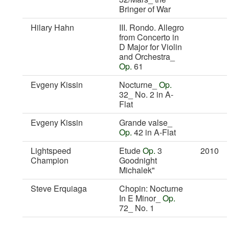
Bringer of War
Hilary Hahn
III. Rondo. Allegro
from Concerto in
D Major for Violin
and Orchestra_
Op.
61
Evgeny Kissin
Nocturne_
Op.
32_ No. 2 in A-
Flat
Evgeny Kissin
Grande valse_
Op.
42 in A-Flat
Lightspeed
Etude
Op.
3
2010
Champion
Goodnight
Michalek"
Steve Erquiaga
Chopin: Nocturne
In E Minor_
Op.
72_ No. 1