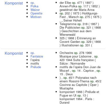
Komponist
op.
der Elbe
op.
477 ( 1897 )
Polka
Annen-Polka
op.
117 ( 1852 )
Walzer
gewidmet der Maria Anna
Operette
op.
202 ( 1873 ) Huldigungs-
Motiven
Fest , Marsch
op.
275 ( 1875 )
, „ Seiner Hoheit
Telegramme
op.
318 ( 1867 )
Die Publicisten
op.
321 ( 1868
) Geschichten aus dem
Wienerwald
325 ( 1868 ) Erinnerung an
Covent Garden
op.
329 ( 1868
) Illustrationen
op.
331 (
Komponist
op.
Orchestre
op.
278 1966
Fantaisie
Musique pour Lisbonne ,
op.
l’opéra
420 1944 Suite française (
motifs
Sätze : Normandie
Prélude
motifs de l’opéra Don Juan de
Mozart ,
op.
14 . Caprice ,
op.
15 . Deux
) ,
op.
45/1 Polonaise nach
einem Rossini-Thema
op.
45/2
Coxinne au Capitole ( Oper )
Mustapha
komponiert 1966 ) Prélude et
Fugue en Ut
op.
13 (
komponiert 1964 . Paris :
Durand