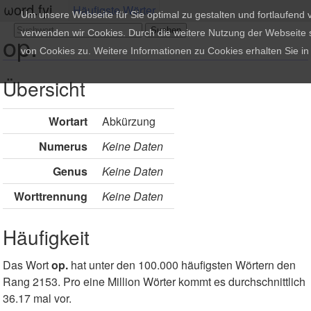
ωord.fyi
Häufigste Wörter
Um unsere Webseite für Sie optimal zu gestalten und fortlaufend
verwenden wir Cookies. Durch die weitere Nutzung der Webseite
op.
von Cookies zu. Weitere Informationen zu Cookies erhalten Sie i
Übersicht
Wortart
Abkürzung
Numerus
Keine Daten
Genus
Keine Daten
Worttrennung
Keine Daten
Häufigkeit
Das Wort
op.
hat unter den 100.000 häufigsten Wörtern den
Rang 2153. Pro eine Million Wörter kommt es durchschnittlich
36.17 mal vor.