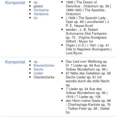
Komponist
op.
1896 ) The Dream of
grossi
Gerontius . Oratorium
op.
38 (
Orchestra
1899-1900 ) The Apostles .
Variations
Oratorium
for
( 1928 ) The Spanish Lady .
Oper
op.
89 ( unvollendet ) J.
P. E. Harper-Scott
werden , z. B. Robert
Schumanns Drei Fantasien
op.
73 . Virginia Snodgrass
Gifford : Music for
Organ ( in D ) ( 1941 )
op.
41
Ode to Napoleon Buonaparte (
Lord Byron
Komponist
op.
Das Lied vom Weltkrieg
op.
Klavierstücke
91 7 Lieder
op.
94 Aus des
Sechs
Volkes Wunderhorn
op.
96 (
Lieder
67 Nähe des Geliebten
op.
68
Clavierstücke
Sechs Lieder
op.
81 Ich
wandre durch die stille Nacht
op.
7 Lieder
op.
94 Aus des
Volkes Wunderhorn
op.
96 (
1919 ) 7 Lieder
op.
106
den Herrn meine Seele
op.
88
; Charfreytags-Kantate
op.
76
; Todten-Feier
op.
68 ; Gebet
für