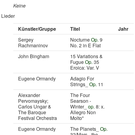
Keine
Lieder
Künstler/Gruppe
Titel
Jahr
Sergey
Nocturne
Op.
9
Rachmaninov
No. 2 in E Flat
John Bingham
15 Variations &
Fugue
Op.
35
Eroica: Var. V
Eugene Ormandy
Adagio For
Strings_
Op.
11
Alexander
The Four
Pervomaysky;
Searson -
Carlos Ungar &
Winter_
op.
8: x.
The Baroque
Allegro Non
Festival Orchestra
Molto"
Eugene Ormandy
The Planets_
Op.
32/Mars_ the