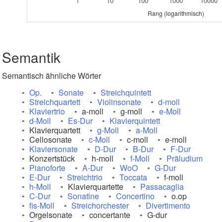
1
10
100
1000
10000
Rang (logarithmisch)
Semantik
Semantisch ähnliche Wörter
Op.
Sonate
Streichquintett
Streichquartett
Violinsonate
d-moll
Klaviertrio
a-moll
g-moll
e-Moll
d-Moll
Es-Dur
Klavierquintett
Klavierquartett
g-Moll
a-Moll
Cellosonate
c-Moll
c-moll
e-moll
Klaviersonate
D-Dur
B-Dur
F-Dur
Konzertstück
h-moll
f-Moll
Präludium
Pianoforte
A-Dur
WoO
G-Dur
E-Dur
Streichtrio
Toccata
f-moll
h-Moll
Klavierquartette
Passacaglia
C-Dur
Sonatine
Concertino
o.op
fis-Moll
Streichorchester
Divertimento
Orgelsonate
concertante
G-dur