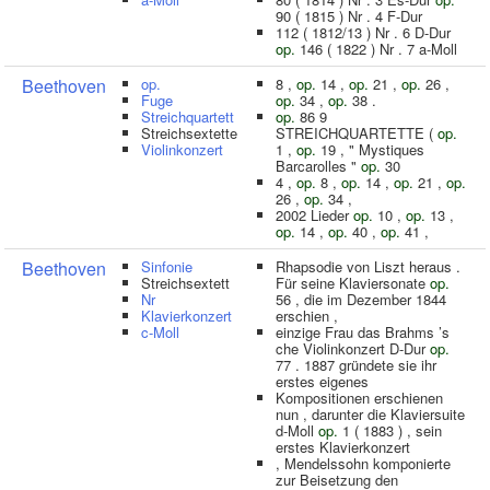
90 ( 1815 ) Nr . 4 F-Dur
112 ( 1812/13 ) Nr . 6 D-Dur
op.
146 ( 1822 ) Nr . 7 a-Moll
Beethoven
op.
8 ,
op.
14 ,
op.
21 ,
op.
26 ,
Fuge
op.
34 ,
op.
38 .
Streichquartett
op.
86 9
Streichsextette
STREICHQUARTETTE (
op.
Violinkonzert
1 ,
op.
19 , " Mystiques
Barcarolles "
op.
30
4 ,
op.
8 ,
op.
14 ,
op.
21 ,
op.
26 ,
op.
34 ,
2002 Lieder
op.
10 ,
op.
13 ,
op.
14 ,
op.
40 ,
op.
41 ,
Beethoven
Sinfonie
Rhapsodie von Liszt heraus .
Streichsextett
Für seine Klaviersonate
op.
Nr
56 , die im Dezember 1844
Klavierkonzert
erschien ,
c-Moll
einzige Frau das Brahms ’s
che Violinkonzert D-Dur
op.
77 . 1887 gründete sie ihr
erstes eigenes
Kompositionen erschienen
nun , darunter die Klaviersuite
d-Moll
op.
1 ( 1883 ) , sein
erstes Klavierkonzert
, Mendelssohn komponierte
zur Beisetzung den