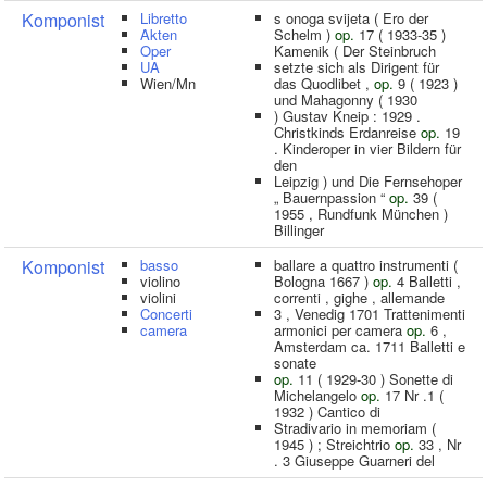
Komponist
Libretto
s onoga svijeta ( Ero der
Akten
Schelm )
op.
17 ( 1933-35 )
Oper
Kamenik ( Der Steinbruch
UA
setzte sich als Dirigent für
Wien/Mn
das Quodlibet ,
op.
9 ( 1923 )
und Mahagonny ( 1930
) Gustav Kneip : 1929 .
Christkinds Erdanreise
op.
19
. Kinderoper in vier Bildern für
den
Leipzig ) und Die Fernsehoper
„ Bauernpassion “
op.
39 (
1955 , Rundfunk München )
Billinger
Komponist
basso
ballare a quattro instrumenti (
violino
Bologna 1667 )
op.
4 Balletti ,
violini
correnti , gighe , allemande
Concerti
3 , Venedig 1701 Trattenimenti
camera
armonici per camera
op.
6 ,
Amsterdam ca. 1711 Balletti e
sonate
op.
11 ( 1929-30 ) Sonette di
Michelangelo
op.
17 Nr .1 (
1932 ) Cantico di
Stradivario in memoriam (
1945 ) ; Streichtrio
op.
33 , Nr
. 3 Giuseppe Guarneri del