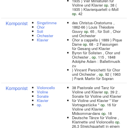
1935 ) Vier Miniaturen für
Violine und Klavier
op.
38 (
1935 ) Klavierquartett c-Moll
op.
42
Komponist
Singstimme
des Christus-Oratoriums ,
Chor
1862-66 ) Louis Théodore
Soli
Gouvy
op.
65 , für Soli , Chor
Orchester
und Orchester
Klavier
Chor a cappella ( 1889 ) Pique
Dame
op.
68 - 2 Fassungen
für Gesang und Klavier
Byron für Solisten , Chor und
Orchester ,
op.
115 , 1848
Adolphe Adam : Ballettmusik
zu
) Vincent Persichetti für Chor
und Orchester ,
op.
92 ( 1963
) Frank Martin für Sopran
Komponist
Violoncello
38 Pastorale und Tanz für
Violine
Violine und Klavier
op.
39 2 .
Sonate
Sonate für Violine und Klavier
Klavier
für Violine und Klavier '' Vier
op.
Vortragsstücke "
op.
16 für
Violine und Klavier
Midsommar-dans
op.
18
Deutsche Tänze für Violine ,
Klarinette und Violoncello
op.
26,3 Streichquartett in einem