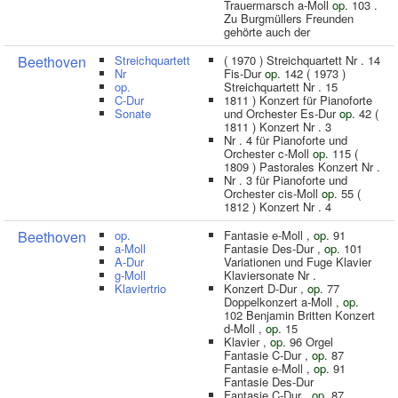
Trauermarsch a-Moll
op.
103 .
Zu Burgmüllers Freunden
gehörte auch der
Beethoven
Streichquartett
( 1970 ) Streichquartett Nr . 14
Nr
Fis-Dur
op.
142 ( 1973 )
op.
Streichquartett Nr . 15
C-Dur
1811 ) Konzert für Pianoforte
Sonate
und Orchester Es-Dur
op.
42 (
1811 ) Konzert Nr . 3
Nr . 4 für Pianoforte und
Orchester c-Moll
op.
115 (
1809 ) Pastorales Konzert Nr .
Nr . 3 für Pianoforte und
Orchester cis-Moll
op.
55 (
1812 ) Konzert Nr . 4
Beethoven
op.
Fantasie e-Moll ,
op.
91
a-Moll
Fantasie Des-Dur ,
op.
101
A-Dur
Variationen und Fuge Klavier
g-Moll
Klaviersonate Nr .
Klaviertrio
Konzert D-Dur ,
op.
77
Doppelkonzert a-Moll ,
op.
102 Benjamin Britten Konzert
d-Moll ,
op.
15
Klavier ,
op.
96 Orgel
Fantasie C-Dur ,
op.
87
Fantasie e-Moll ,
op.
91
Fantasie Des-Dur
Fantasie C-Dur ,
op.
87