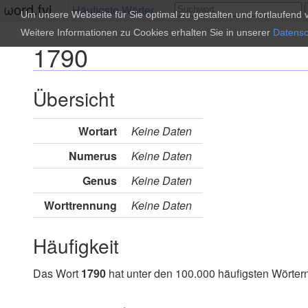
ωord.fyi
Häufigste Wörter
Um unsere Webseite für Sie optimal zu gestalten und fortlaufen
Weitere Informationen zu Cookies erhalten Sie in unserer
Datensc
1790
Übersicht
Wortart
Keine Daten
Numerus
Keine Daten
Genus
Keine Daten
Worttrennung
Keine Daten
Häufigkeit
Das Wort
1790
hat unter den 100.000 häufigsten Wörtern