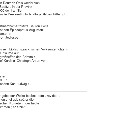
in Deutsch Oels wieder von
esitz . In der Provinz
00 der Familie
ilie Pressentin ihr landtagsfähiges Rittergut
tinerchorherrnstifts Beuron Doris
asticon Episcopatus Augustani
antor in
von Jedlesee .
 rein biblisch-pracktischen Volksunterrichts in
 Er wurde auf
großneffen des Admirals ,
f Kardinal Christoph Anton von
zter
l ( *
Johann Karl Ludwig zu
mgebender Wolke beobachtete , revidierte
Herschel gab später die
schen Kometen , der heute
immen ; er erhielt