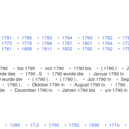
1791
1780
1783
1784
1793
1782
17
1773
1775
1766
1797
1801
1764
17
1761
1808
1811
1822
1760
1762
17
790
bis 1790
von 1790
1790 bis
( 1790 )
J
rde das
1790 , S
1790 wurde die
Januar 1790 in
 wurde der
( 1790 ) .
( 1790 ) ,
Juli 1790 in
Sep
1790 ) ,
Oktober 1790 in
August 1790 in
1790 .
rde
Dezember 1790 in
Jahren 1790 bis
um 1790 in
1390
17,0
1700
1750
1590
1710