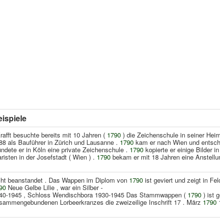
ispiele
Krafft besuchte bereits mit 10 Jahren (
1790
) die Zeichenschule in seiner Hei
88 als Bauführer in Zürich und Lausanne .
1790
kam er nach Wien und entsch
ündete er in Köln eine private Zeichenschule .
1790
kopierte er einige Bilder i
aristen in der Josefstadt ( Wien ) .
1790
bekam er mit 18 Jahren eine Anstellu
cht beanstandet . Das Wappen im Diplom von
1790
ist geviert und zeigt in Fe
90
Neue Gelbe Lilie , war ein Silber -
40-1945 , Schloss Wendischbora 1930-1945 Das Stammwappen (
1790
) ist g
sammengebundenen Lorbeerkranzes die zweizeilige Inschrift 17 . März
1790
1