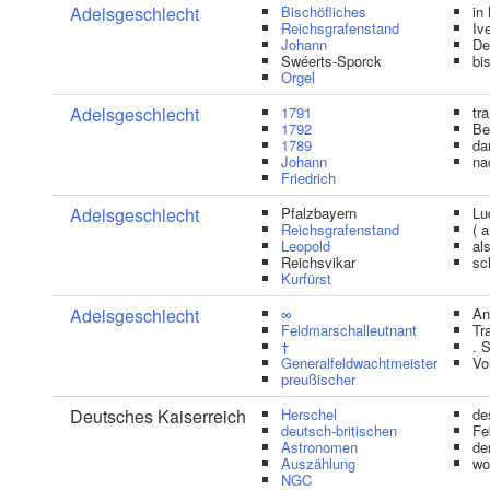
Adelsgeschlecht
Bischöfliches
in
Reichsgrafenstand
Iv
Johann
De
Swéerts-Sporck
bi
Orgel
Adelsgeschlecht
1791
tr
1792
Be
1789
da
Johann
na
Friedrich
Adelsgeschlecht
Pfalzbayern
Lu
Reichsgrafenstand
( 
Leopold
al
Reichsvikar
sc
Kurfürst
Adelsgeschlecht
∞
An
Feldmarschalleutnant
Tr
†
. 
Generalfeldwachtmeister
Vo
preußischer
Deutsches Kaiserreich
Herschel
de
deutsch-britischen
Fe
Astronomen
de
Auszählung
wo
NGC