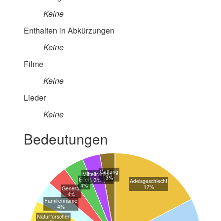
Keine
Enthalten in Abkürzungen
Keine
Filme
Keine
Lieder
Keine
Bedeutungen
Gattung
Mittelfranken
3%
Eifel
3%
Adelsgeschlecht
4%
17%
General
4%
Familienname
4%
Naturforscher