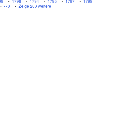
99
1796
1794
1795
1797
1798
-70
Zeige 200 weitere