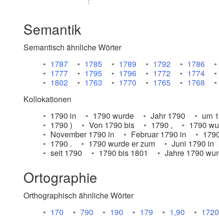
⋮
Semantik
Semantisch ähnliche Wörter
1787
1785
1789
1792
1786
1777
1795
1796
1772
1774
1802
1763
1770
1765
1768
Kollokationen
1790 in
1790 wurde
Jahr 1790
um 1
1790 )
Von 1790 bis
1790 ,
1790 wu
November 1790 in
Februar 1790 in
1790
1790 .
1790 wurde er zum
Juni 1790 in
seit 1790
1790 bis 1801
Jahre 1790 wu
Ortographie
Orthographisch ähnliche Wörter
170
790
190
179
1,90
1720