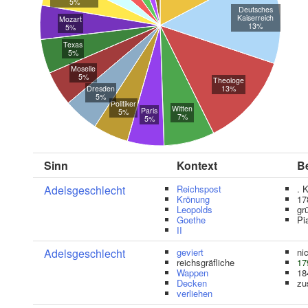
5%
Deutsches
Kaiserreich
Mozart
13%
5%
Texas
5%
Moselle
5%
Theologe
Dresden
13%
5%
Politiker
Witten
Paris
5%
7%
5%
Sinn
Kontext
Be
Adelsgeschlecht
Reichspost
. 
Krönung
17
Leopolds
gr
Goethe
Pi
II
Adelsgeschlecht
geviert
ni
reichsgräfliche
17
Wappen
18
Decken
zu
verliehen