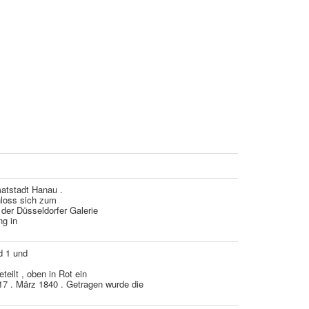
matstadt Hanau .
loss sich zum
n der Düsseldorfer Galerie
ng in
ld 1 und
eteilt , oben in Rot ein
7 . März 1840 . Getragen wurde die