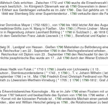
 Mährisch Oels errichten . Zwischen 1772 und
1790
wuchs die Einwohnerzahl 
enack besitzlich . Im Königreich Dänemark war ab
1790
Gravenstein in deren B
r Erbherr aus Gerdshagen verkaufte es im Jahr
1790
. Das Gut gehörte um 19
s 1848 war Sternberg Sitz einer Superintendentur .
1790
verkaufte dann die Fam
ainer Dominikus Mayer ( 1752-1823 ) , von
1790
bis 1802 letzter Abt des Augus
nediktiner-Stifts zum H. Mang in Füeßen . Ulm
1790
( ) Pirmin Lindner : Mon
nn in Regensburg Johann Leonhard Bühling ( *
1790
in Sulzbach ) , ab 1818 C
ch dem Geistlichen Franz Jakob Liesneck ( †
1790
) , Benefiziat und Kaplan 
dwig IX . Landgraf von Hessen . Gießen
1790
Materialien zu Beförderung eines
als Reichsvikar ) am 22 . September
1790
in den Reichsgrafenstand erhoben .
s Reichsvikar mit Diplom vom 23 . September
1790
den Reichsadel für den Ur
hlichte josephinische Bau wurde am 17 . Juli
1790
durch den Wiener Erzbischo
dreas Hadik von Futak ( * 1710 †
1790
) Josefa von Lichnowsky ( † 13 .
autson , Sternkreuzordensdame ( * 1743 , †
1790
) , T. v. Johann Wilhelm ( let
September 1766 ) ∞ 14 . Mai
1790
Friedrich Ernst Christoph Ferdinand von Roël
lrath zu Löwenstein-Wertheim-Virneburg ( * 1705 ; †
1790
)
1790
-1812 : Graf 
s Erkenntnisbereiches Kosmologie . Als er im Jahr
1790
einen Fixstern mit u
bruar 1787 bekannt und beobachtete das System von
1790
bis 1796 weiter . 
r Komet mit der kürzesten Periode ist .
1790
entdeckte Méchain einen periodi
rden , aber erst William Herschel gelang es
1790
, die Rotationsdauer zu best