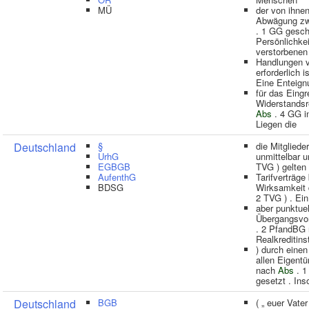
MÜ
der von ihn
Abwägung zw
. 1 GG gesch
Persönlichke
verstorbenen
Handlungen v
erforderlich is
Eine Enteign
für das Eingr
Widerstandsr
Abs
. 4 GG i
Liegen die
Deutschland
§
die Mitgliede
UrhG
unmittelbar 
EGBGB
TVG ) gelten 
AufenthG
Tarifverträge
BDSG
Wirksamkeit 
2 TVG ) . Ein
aber punktue
Übergangsvor
. 2 PfandBG 
Realkreditinst
) durch eine
allen Eigent
nach
Abs
. 1
gesetzt . Ins
Deutschland
BGB
( „ euer Vate