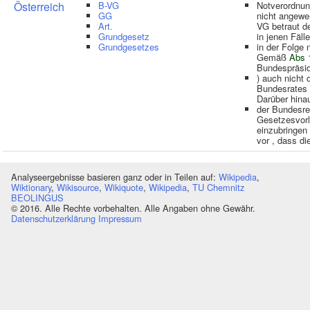
Österreich
B-VG
Notverordnun
GG
nicht angewe
Art.
VG betraut d
Grundgesetz
in jenen Fäll
Grundgesetzes
in der Folge 
Gemäß
Abs
1
Bundespräsid
) auch nicht
Bundesrates
Darüber hina
der Bundesre
Gesetzesvorl
einzubringen
vor , dass di
Analyseergebnisse basieren ganz oder in Teilen auf:
Wikipedia
,
Wiktionary
,
Wikisource
,
Wikiquote
,
Wikipedia
,
TU Chemnitz
BEOLINGUS
© 2016. Alle Rechte vorbehalten. Alle Angaben ohne Gewähr.
Datenschutzerklärung
Impressum