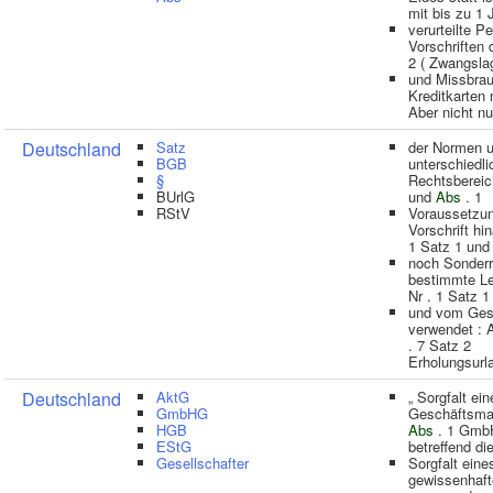
mit bis zu 1 
verurteilte P
Vorschriften
2 ( Zwangslag
und Missbrau
Kreditkarten
Aber nicht n
Deutschland
Satz
der Normen u
BGB
unterschiedli
§
Rechtsbereic
BUrlG
und
Abs
. 1
RStV
Voraussetzun
Vorschrift hi
1 Satz 1 und
noch Sonderr
bestimmte Le
Nr . 1 Satz 1 
und vom Gese
verwendet : 
. 7 Satz 2
Erholungsurl
Deutschland
AktG
„ Sorgfalt ei
GmbHG
Geschäftsma
HGB
Abs
. 1 Gmb
EStG
betreffend di
Gesellschafter
Sorgfalt eine
gewissenhaft