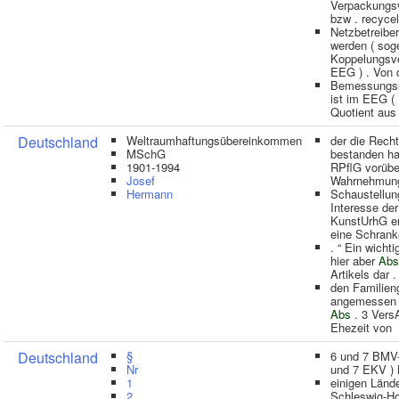
Verpackungsv
bzw . recycel
Netzbetreibe
werden ( sog
Koppelungsv
EEG ) . Von
Bemessungsle
ist im EEG (
Quotient au
Deutschland
Weltraumhaftungsübereinkommen
der die Rech
MSchG
bestanden ha
1901-1994
RPflG vorübe
Josef
Wahrnehmung
Hermann
Schaustellun
Interesse der
KunstUrhG en
eine Schrank
. “ Ein wichti
hier aber
Abs
Artikels dar .
den Familieng
angemessen b
Abs
. 3 VersA
Ehezeit von
Deutschland
§
6 und 7 BMV
Nr
und 7 EKV ) 
1
einigen Lände
2
Schleswig-Ho