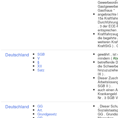
Gewerbeordn
Gastgewerbeb
Gasthaus ''
angebrachte 
15a Kraftfahr
Durchführun
. 3 der ECE-
entsprechen 
Kraftfahrzeug
die begehrte
weiteren Kra
KraftStG ) 
Deutschland
SGB
gewährt , ist
V
mindern (
Ab
§
betreffende 
XII
die Schwerbe
Satz
hinzuzuziehe
IX ) .
Dieser Zuschu
Arbeitslosen
SGB II ) .
auch einen A
Krankengeld e
Nr . 3 SGB V
Deutschland
GG
. Dieser Schu
Art.
Sozialstaats
Grundgesetz
GG . Grundsä
OR
Menschen