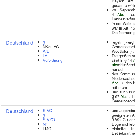
Bayern , Art
gesamte wirts
29 . Septemb
41
Abs
. 1 d
Landesverfas
in der Weima
war in Art. 1
Die Normen 
Deutschland
§
regeln ( vergl
NKomVG
Gemeindeord
Art.
Westfalen ) .
LV
Die großen s
Verordnung
sind in § 14
abs
chließend
handelt
des Kommuna
Niedersachse
Abs
. 3 des 
mit mehr
und auch in 
§ 67
Abs
. 1 
Gemeindeord
Deutschland
StVO
und Jugendar
§
geeigneten A
StVZO
3 WaffG ) erte
Nr
Bogenschieß
LMG
einhalten . I
Betriebsart