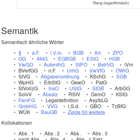
Rang (logarithmisch)
Semantik
Semantisch ähnliche Wörter
§
a.F.
i.V.m.
BGB
Art.
ZPO
GG
AktG
EGBGB
EStG
HGB
VwGO
AufenthG
StPO
BetrVG
iVm
BVerfGG
n.F.
UrhG
VwVfG
OWiG
StVG
Abgabenordnung
KSchG
SGB
WpHG
ErbStG
GewO
PatG
StVollzG
InsO
UStG
StGB
ArbGG
SolvV
Absatz
RStV
GemO
KStG
FamFG
Legaldefinition
AsylbLG
GmbHG
VVG
i.S.d.
GBO
TzBfG
WÜK
BauGB
Zeige 50 weitere
Kollokationen
Abs . 1
Abs . 2
Abs .
Abs . 3
nach Abs
Abs . 4
Abs . 1 Satz