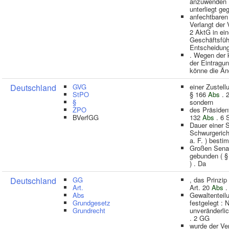
anzuwenden 
unterliegt ge
anfechtbaren 
Verlangt der
2 AktG in ein
Geschäftsfüh
Entscheidun
. Wegen der 
der Eintragu
könne die Än
Deutschland
GVG
einer Zustel
StPO
§ 166
Abs
. 2
§
sondern
ZPO
des Präsiden
BVerfGG
132
Abs
. 6 
Dauer einer 
Schwurgerich
a. F. ) besti
Großen Senat
gebunden ( 
) . Da
Deutschland
GG
, das Prinzip
Art.
Art. 20
Abs
.
Abs
Gewaltenteil
Grundgesetz
festgelegt :
Grundrecht
unveränderli
. 2 GG
wurde der Ve