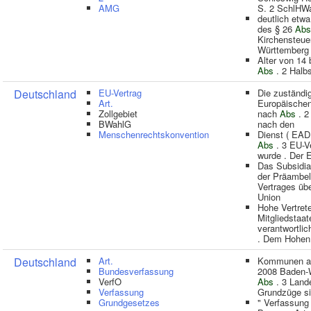
AMG
S. 2 SchlHWa
deutlich etwa
des § 26
Abs
Kirchensteue
Württemberg 
Alter von 14 
Abs
. 2 Halbs
Deutschland
EU-Vertrag
Die zuständi
Art.
Europäischen
Zollgebiet
nach
Abs
. 2
BWahlG
nach den
Menschenrechtskonvention
Dienst ( EAD 
Abs
. 3 EU-V
wurde . Der
Das Subsidiar
der Präambel
Vertrages üb
Union
Hohe Vertret
Mitgliedstaa
verantwortlic
. Dem Hohen 
Deutschland
Art.
Kommunen au
Bundesverfassung
2008 Baden-W
VerfO
Abs
. 3 Lande
Verfassung
Grundzüge s
Grundgesetzes
" Verfassung