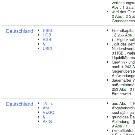
verfassungsre
Abs
. 1 Satz 
wird das Grun
2
Abs
. 2 Sat
Grundgesetze
Deutschland
EStG
Fremdkapital 
HGB
. § 266
Abs
.
BGB
) . Eigenkapit
§
, gilt das gem
UStG
Niederstwert
3 HGB , währ
Liquiditätsre
Gewinn - und
nach § 242
A
Gegenüberste
Aufwendunge
dauerhafter 
außerplanmäß
253
Abs
. 3 
Firmenwert
Deutschland
i.V.m.
aus
Abs
. 1 N
Abs
Abgabenordn
VwGO
sechsjährige
§
grundlose B
AktG
Abfindung , 
9
Abs
. 1
) verpflichtet
a.F. ) . Wege