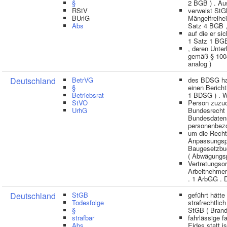
§
2 BGB ) . A
RStV
verweist StGB
BUrlG
Mängelfreihe
Abs
Satz 4 BGB ,
auf die er si
1 Satz 1 BGB
, deren Unter
gemäß § 10
analog )
Deutschland
BetrVG
des BDSG ha
§
einen Berich
Betriebsrat
1 BDSG ) . 
StVO
Person zuzuo
UrhG
Bundesrecht d
Bundesdaten
personenbez
um die Recht
Anpassungspf
Baugesetzbu
( Abwägungsp
Vertretungso
Arbeitnehmer
. 1 ArbGG . 
Deutschland
StGB
geführt hätte
Todesfolge
strafrechtlich
§
StGB ( Brand
strafbar
fahrlässige f
Abs
Eides statt 