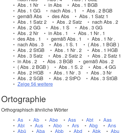
Abs . 1 Nr
in Abs
Abs . 1 BGB
Abs . 1 GG
nach Abs . 1
Abs . 2 BGB
gemäß Abs
des Abs
Abs . 1 Satz 1
Abs . 1 Satz 2
Abs . 2 Satz
nach Abs . 2
Abs . 2 GG
Abs . 1 S
Abs . 3 GG
Abs . 2 Nr
in Abs . 1
Abs . 1 Nr . 1
des Abs . 1
gemäß Abs . 1
Abs . 1 Nr .
nach Abs . 3
Abs . 1 S. 1
( Abs . 1 BGB )
Abs . 2 StGB
Abs . 1 Nr . 2
Abs . 1 HGB
Abs . 3 Satz
Abs . 2 Satz 2
Abs . 2 Satz 1
in Abs . 2
Abs . 3 BGB
gemäß Abs . 2
( Abs . 2 BGB )
Abs . 1 S. 2
Abs . 4 GG
Abs . 2 HGB
Abs . 1 Nr . 3
Abs . 3 Nr
Abs . 2 SGB
Abs . 2 StPO
Abs . 3 StGB
Zeige 56 weitere
Ortographie
Orthographisch ähnliche Wörter
As
Ab
Abe
Ass
Abt
Aas
Abi
Aus
Abo
Ars
Abg
Ans
Abū
Aba
Abb
Abd
Abk
Abu