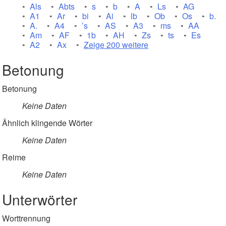
Als
Abts
s
b
A
Ls
AG
A1
Ar
bi
Ai
lb
Ob
Os
b.
A.
A4
’s
AS
A3
ms
AA
Am
AF
1b
AH
Zs
ts
Es
A2
Ax
Zeige 200 weitere
Betonung
Betonung
Keine Daten
Ähnlich klingende Wörter
Keine Daten
Reime
Keine Daten
Unterwörter
Worttrennung