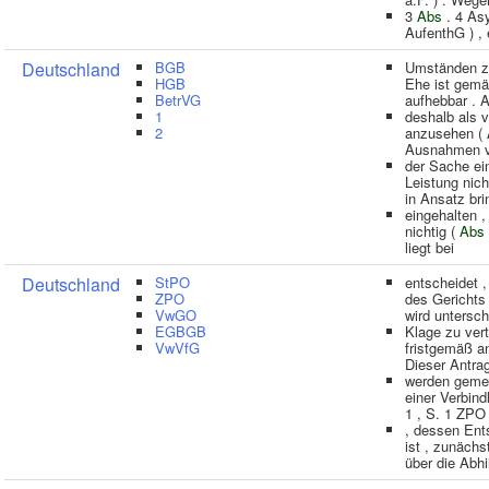
3
Abs
. 4 As
AufenthG ) , 
Deutschland
BGB
Umständen 
HGB
Ehe ist gem
BetrVG
aufhebbar . A
1
deshalb als 
2
anzusehen (
Ausnahmen v
der Sache ei
Leistung ni
in Ansatz br
eingehalten ,
nichtig (
Abs
liegt bei
Deutschland
StPO
entscheidet 
ZPO
des Gerichts
VwGO
wird untersc
EGBGB
Klage zu vert
VwVfG
fristgemäß a
Dieser Antra
werden gemei
einer Verbind
1 , S. 1 ZPO 
, dessen Ent
ist , zunäch
über die Abhi