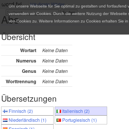
ωord.fyi
Häufigste Wörter
Um unsere Webseite für Sie optimal zu gestalten und fortlaufend
verwenden wir Cookies. Durch die weitere Nutzung der Webseite
Abs
von Cookies zu. Weitere Informationen zu Cookies erhalten Sie i
Übersicht
Wortart
Keine Daten
Numerus
Keine Daten
Genus
Keine Daten
Worttrennung
Keine Daten
Übersetzungen
Finnisch (2)
Italienisch (2)
Niederländisch (1)
Portugiesisch (1)
Spanisch (1)