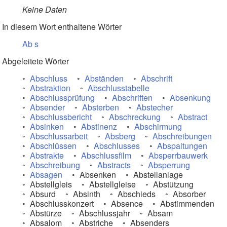
Keine Daten
In diesem Wort enthaltene Wörter
Ab
s
Abgeleitete Wörter
Abschluss
Abständen
Abschrift
Abstraktion
Abschlusstabelle
Abschlussprüfung
Abschriften
Absenkung
Absender
Absterben
Abstecher
Abschlussbericht
Abschreckung
Abstract
Absinken
Abstinenz
Abschirmung
Abschlussarbeit
Absberg
Abschreibungen
Abschlüssen
Abschlusses
Abspaltungen
Abstrakte
Abschlussfilm
Absperrbauwerk
Abschreibung
Abstracts
Absperrung
Absagen
Absenken
Abstellanlage
Abstellgleis
Abstellgleise
Abstützung
Absurd
Absinth
Abschieds
Absorber
Abschlusskonzert
Absence
Abstimmenden
Abstürze
Abschlussjahr
Absam
Absalom
Abstriche
Absenders