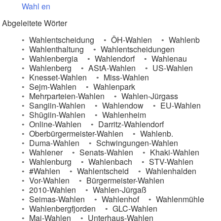
Wahl
en
Abgeleitete Wörter
Wahlentscheidung
ÖH-Wahlen
Wahlenb
Wahlenthaltung
Wahlentscheidungen
Wahlenbergia
Wahlendorf
Wahlenau
Wahlenberg
AStA-Wahlen
US-Wahlen
Knesset-Wahlen
Miss-Wahlen
Sejm-Wahlen
Wahlenpark
Mehrparteien-Wahlen
Wahlen-Jürgass
Sangiin-Wahlen
Wahlendow
EU-Wahlen
Shūgiin-Wahlen
Wahlenheim
Online-Wahlen
Darritz-Wahlendorf
Oberbürgermeister-Wahlen
Wahlenb.
Duma-Wahlen
Schwingungen-Wahlen
Wahlener
Senats-Wahlen
Khaki-Wahlen
Wahlenburg
Wahlenbach
STV-Wahlen
#Wahlen
Wahlentscheid
Wahlenhalden
Vor-Wahlen
Bürgermeister-Wahlen
2010-Wahlen
Wahlen-Jürgaß
Seimas-Wahlen
Wahlenhof
Wahlenmühle
Wahlenbergfjorden
GLC-Wahlen
Mai-Wahlen
Unterhaus-Wahlen