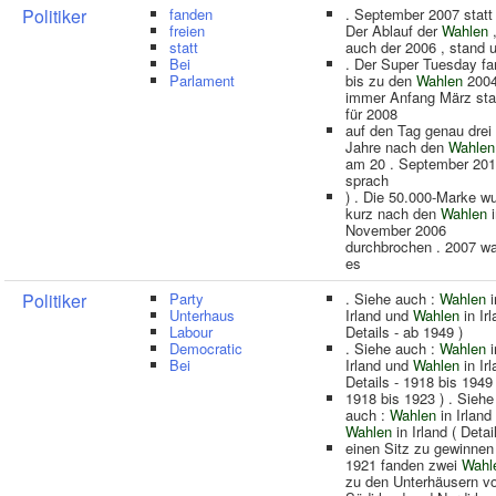
Politiker
fanden
. September 2007 statt 
freien
Der Ablauf der
Wahlen
,
statt
auch der 2006 , stand u
Bei
. Der Super Tuesday fa
Parlament
bis zu den
Wahlen
200
immer Anfang März stat
für 2008
auf den Tag genau drei
Jahre nach den
Wahlen
am 20 . September 201
sprach
) . Die 50.000-Marke w
kurz nach den
Wahlen
November 2006
durchbrochen . 2007 w
es
Politiker
Party
. Siehe auch :
Wahlen
i
Unterhaus
Irland und
Wahlen
in Irl
Labour
Details - ab 1949 )
Democratic
. Siehe auch :
Wahlen
i
Bei
Irland und
Wahlen
in Irl
Details - 1918 bis 1949
1918 bis 1923 ) . Siehe
auch :
Wahlen
in Irland
Wahlen
in Irland ( Detai
einen Sitz zu gewinnen
1921 fanden zwei
Wahl
zu den Unterhäusern v