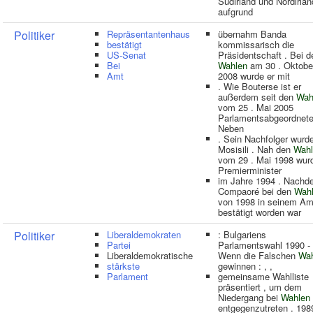
Südirland und Nordirlan
aufgrund
Politiker
Repräsentantenhaus
übernahm Banda
bestätigt
kommissarisch die
US-Senat
Präsidentschaft . Bei d
Bei
Wahlen
am 30 . Oktobe
Amt
2008 wurde er mit
. Wie Bouterse ist er
außerdem seit den
Wah
vom 25 . Mai 2005
Parlamentsabgeordnete
Neben
. Sein Nachfolger wurd
Mosisili . Nah den
Wahl
vom 29 . Mai 1998 wur
Premierminister
im Jahre 1994 . Nach
Compaoré bei den
Wah
von 1998 in seinem Am
bestätigt worden war
Politiker
Liberaldemokraten
: Bulgariens
Partei
Parlamentswahl 1990 -
Liberaldemokratische
Wenn die Falschen
Wah
stärkste
gewinnen : , ,
Parlament
gemeinsame Wahlliste
präsentiert , um dem
Niedergang bei
Wahlen
entgegenzutreten . 198