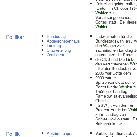
Dekret aufgelöst hatte ,
fanden im Oktober 185
Wahlen
zu
Verfassunggebenden
Cortes statt . Bei diese
Wahlen
Politiker
Bundestag
Ludwigshafen für die
Abgeordnetenhaus
Bundestagswahl an . V
Landtag
den
Wahlen
zum
Sitzverteilung
sächsischen Landtag 2
Ortsbeirat
unterstütze die Partei 
die CDU und Die Linke 
den verschiedenen
Wah
. Bei der Bundestagswa
2005 war Cotta dem
2009 war er
Spitzenkandidat seiner
Partei für die
Wahlen
z
Thüringer Landtag .
Ramelow ist evangelis
Christ
( SSW ) , von der Fünf-
Prozent-Hürde bei
Wahl
zum Landtag von
Schleswig-Holstein . D
Bekenntnis zur
Politik
Abstimmungen
Vorbild der Bismarck-A