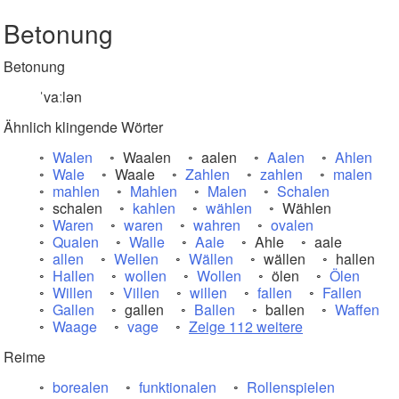
Betonung
Betonung
ˈvaːlən
Ähnlich klingende Wörter
Walen
Waalen
aalen
Aalen
Ahlen
Wale
Waale
Zahlen
zahlen
malen
mahlen
Mahlen
Malen
Schalen
schalen
kahlen
wählen
Wählen
Waren
waren
wahren
ovalen
Qualen
Walle
Aale
Ahle
aale
allen
Wellen
Wällen
wällen
hallen
Hallen
wollen
Wollen
ölen
Ölen
Willen
Villen
willen
fallen
Fallen
Gallen
gallen
Ballen
ballen
Waffen
Waage
vage
Zeige 112 weitere
Reime
borealen
funktionalen
Rollenspielen