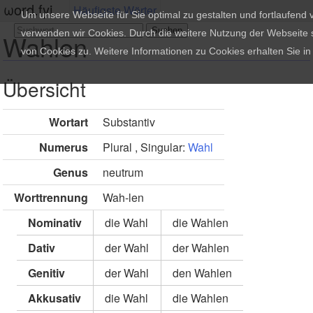
ωord.fyi
Häufigste Wörter
Um unsere Webseite für Sie optimal zu gestalten und fortlaufend
verwenden wir Cookies. Durch die weitere Nutzung der Webseite
Wahlen
von Cookies zu. Weitere Informationen zu Cookies erhalten Sie i
Übersicht
Wortart
Substantiv
Numerus
Plural , Singular:
Wahl
Genus
neutrum
Worttrennung
Wah-len
Nominativ
die Wahl
die Wahlen
Dativ
der Wahl
der Wahlen
Genitiv
der Wahl
den Wahlen
Akkusativ
die Wahl
die Wahlen