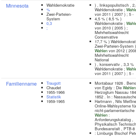
Minnesota
Wahldemokratie
) , linkspopulistisch , 
%
Wahldemokratie ;
Wahl
Zwei-Parteien-
von 2011 ( 2007 ) ; 5 -
System
4,5 % ( 8,5 % )
0,3
Wahldemokratie ;
Wahl
;
von 2010 ( 2005 ) ;
Mehrheitswahlrecht
Conservative
17,7 % ) Wahldemokrati
Zwei-Parteien-System )
Wahlen
von 2012 ( 2008
Mehrheitswahlrecht
National
) , konservativ , 3,3 %
Wahldemokratie ;
Wahl
von 2011 ( 2007 ) ; 5 -
Familienname
Traugott
Montabaur 1926 . Bern
Chaudet
von Egidy : Die
Wahlen
1955-1966
Herzogtum Nassau 184
Statistik
1852 . In : Nassauisch
1959-1965
Hartmann , Nils Meißne
Online-Wahlsysteme fü
nicht-parlamentarische
Wahlen
:
Anforderungskatalog ,
Physikalisch Technisc
Bundesanstalt , PTB-8
: Limburgs Bischof Pet