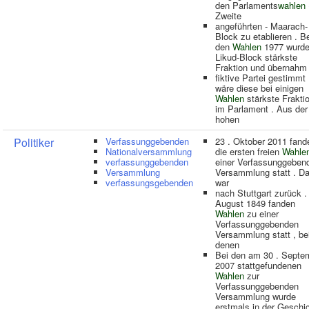
den Parlaments
wahlen
Zweite
angeführten - Maarach-
Block zu etablieren . B
den
Wahlen
1977 wurde
Likud-Block stärkste
Fraktion und übernahm
fiktive Partei gestimmt 
wäre diese bei einigen
Wahlen
stärkste Frakti
im Parlament . Aus der
hohen
Politiker
Verfassunggebenden
23 . Oktober 2011 fand
Nationalversammlung
die ersten freien
Wahle
verfassunggebenden
einer Verfassunggeben
Versammlung
Versammlung statt . Da
verfassungsgebenden
war
nach Stuttgart zurück .
August 1849 fanden
Wahlen
zu einer
Verfassunggebenden
Versammlung statt , be
denen
Bei den am 30 . Septe
2007 stattgefundenen
Wahlen
zur
Verfassunggebenden
Versammlung wurde
erstmals in der Geschi