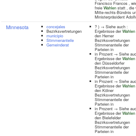
Francisco Francos , wi
freie
Wahlen
statt , die
Mitte-rechts-Bündnis un
Ministerpräsident Adolf
Minnesota
concejales
? ) → Siehe auch :
Bezirksvertretungen
Ergebnisse der
Wahlen
municipio
den Herner
Stimmenanteile
Bezirksvertretungen
Gemeinderat
Stimmenanteile der
Parteien in
in Prozent → Siehe auc
Ergebnisse der
Wahlen
den Düsseldorfer
Bezirksvertretungen
Stimmenanteile der
Parteien in
in Prozent → Siehe auc
Ergebnisse der
Wahlen
den Kölner
Bezirksvertretungen
Stimmenanteile der
Parteien in
in Prozent → Siehe auc
Ergebnisse der
Wahlen
den Bielefelder
Bezirksvertretungen
Stimmenanteile der
Parteien in