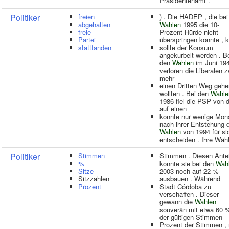
Präsidentenamt .
Politiker
freien
) . Die HADEP , die bei
abgehalten
Wahlen
1995 die 10-
freie
Prozent-Hürde nicht
Partei
überspringen konnte , 
stattfanden
sollte der Konsum
angekurbelt werden . B
den
Wahlen
im Juni 19
verloren die Liberalen 
mehr
einen Dritten Weg gehe
wollten . Bei den
Wahle
1986 fiel die PSP von d
auf einen
konnte nur wenige Mon
nach ihrer Entstehung 
Wahlen
von 1994 für si
entscheiden . Ihre Wäh
Politiker
Stimmen
Stimmen . Diesen Antei
%
konnte sie bei den
Wah
Sitze
2003 noch auf 22 %
Sitzzahlen
ausbauen . Während
Prozent
Stadt Córdoba zu
verschaffen . Dieser
gewann die
Wahlen
souverän mit etwa 60 
der gültigen Stimmen
Prozent der Stimmen , 