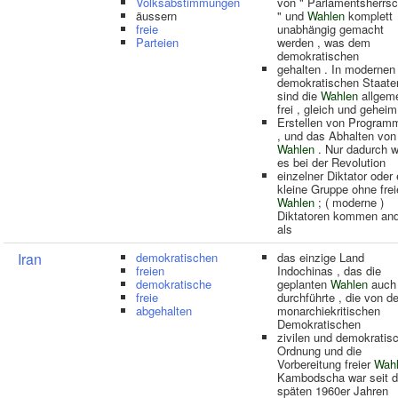
Volksabstimmungen
von " Parlamentsherrsc
äussern
" und
Wahlen
komplett
freie
unabhängig gemacht
Parteien
werden , was dem
demokratischen
gehalten . In modernen
demokratischen Staate
sind die
Wahlen
allgeme
frei , gleich und geheim
Erstellen von Program
, und das Abhalten von
Wahlen
. Nur dadurch w
es bei der Revolution
einzelner Diktator oder 
kleine Gruppe ohne frei
Wahlen
; ( moderne )
Diktatoren kommen an
als
Iran
demokratischen
das einzige Land
freien
Indochinas , das die
demokratische
geplanten
Wahlen
auch
freie
durchführte , die von de
abgehalten
monarchiekritischen
Demokratischen
zivilen und demokratis
Ordnung und die
Vorbereitung freier
Wah
Kambodscha war seit 
späten 1960er Jahren