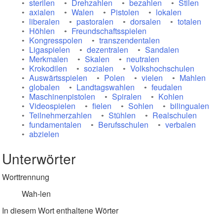
sterilen
Drehzahlen
bezahlen
Stilen
axialen
Walen
Pistolen
lokalen
liberalen
pastoralen
dorsalen
totalen
Höhlen
Freundschaftsspielen
Kongresspolen
transzendentalen
Ligaspielen
dezentralen
Sandalen
Merkmalen
Skalen
neutralen
Krokodilen
sozialen
Volkshochschulen
Auswärtsspielen
Polen
vielen
Mahlen
globalen
Landtagswahlen
feudalen
Maschinenpistolen
Spiralen
Kohlen
Videospielen
fielen
Sohlen
bilingualen
Teilnehmerzahlen
Stühlen
Realschulen
fundamentalen
Berufsschulen
verbalen
abzielen
Unterwörter
Worttrennung
Wah-len
In diesem Wort enthaltene Wörter