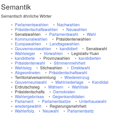
Semantik
Semantisch ähnliche Wörter
Parlamentswahlen
Nachwahlen
Präsidentschaftswahlen
Neuwahlen
Senatswahlen
Parlamentswahl
Wahl
Kommunalwahlen
Präsidentenwahlen
Europawahlen
Landtagswahlen
Gouverneurswahlen
kandidiert
Senatswahl
Wahlsieger
Vorwahlen
Legislativ-Yuan
kandidierte
Provinzwahlen
kandidierten
Präsidentenwahl
Stimmenmehrheit
Wahlsieg
Stichwahlen
Direktwahl
Abgeordneten
Präsidentschaftswahl
Territorialversammlung
Wiedereinzug
Gouverneurswahl
Wahlniederlage
Kandidat
Erdrutschsieg
Wählern
Wahlliste
Präsidentschafts
Demokraten
Wahlergebnisse
Gegenkandidaten
Parlament
Parlamentssitze
Unterhauswahl
wiedergewählt
Regierungsmehrheit
Wahlerfolg
Neuwahl
Parlamentssitz