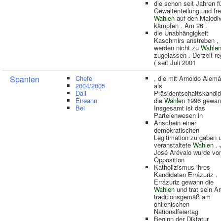
die schon seit Jahren f
Gewaltenteilung und fre
Wahlen
auf den Maledi
kämpfen . Am 26 .
die Unabhängigkeit
Kaschmirs anstreben ,
werden nicht zu
Wahle
zugelassen . Derzeit re
( seit Juli 2001
Spanien
Chefe
, die mit Arnoldo Alem
2004/2005
als
Dáil
Präsidentschaftskandi
Éireann
die
Wahlen
1996 gewan
Bei
Insgesamt ist das
Parteienwesen in
Anschein einer
demokratischen
Legitimation zu geben 
veranstaltete
Wahlen
. 
José Arévalo wurde vo
Opposition
Katholizismus ihres
Kandidaten Errázuriz .
Errázuriz gewann die
Wahlen
und trat sein A
traditionsgemäß am
chilenischen
Nationalfeiertag
Beginn der Diktatur