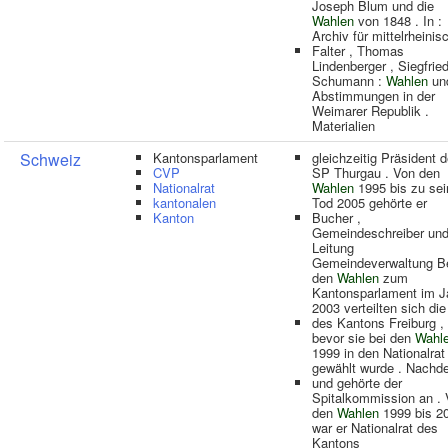
Joseph Blum und die
Wahlen
von 1848 . In :
Archiv für mittelrheinis
Falter , Thomas
Lindenberger , Siegfrie
Schumann :
Wahlen
un
Abstimmungen in der
Weimarer Republik .
Materialien
Schweiz
Kantonsparlament
gleichzeitig Präsident d
CVP
SP Thurgau . Von den
Nationalrat
Wahlen
1995 bis zu se
kantonalen
Tod 2005 gehörte er
Kanton
Bucher ,
Gemeindeschreiber un
Leitung
Gemeindeverwaltung B
den
Wahlen
zum
Kantonsparlament im J
2003 verteilten sich die
des Kantons Freiburg ,
bevor sie bei den
Wahl
1999 in den Nationalrat
gewählt wurde . Nach
und gehörte der
Spitalkommission an .
den
Wahlen
1999 bis 2
war er Nationalrat des
Kantons