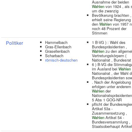
Ausnahme der beiden
Wahlen
von 1924 , als 
um die zwanzig
Bevölkerung brachten ,
erhielt seine Regierung 
den
Wahlen
von 1957 n
noch 48 Prozent der
Stimmen
Politiker
Hammelbach
1 B-VG ) : Wahl des
Gras-Ellenbach
Bundespräsidenten ,
Grasellenbach
Wahlen
zu den allgeme
Scharbach
Vertretungskörpern (
römisch-deutschen
Nationalrat , Bundesrat
6 ) B-VG die Stimmabg
im Ausland bei
Wahlen
Nationalrat , der Wahl 
Bundespräsidenten sow
. Nach der Angelobung
erfolgen unter anderem
Wahlen
der
Nationalratspräsidenten
5 Abs 1 GOG-NR
pflicht der Bundesregie
Artikel 53a -
Zusammensetzung ,
Wahlen
Artikel 54 -
Bundesversammlung ,
Staatsoberhaupt Artike