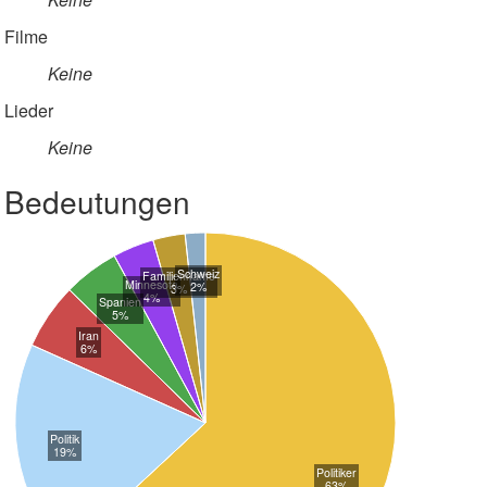
Filme
Keine
Lieder
Keine
Bedeutungen
Schweiz
Familienname
Minnesota
2%
3%
4%
Spanien
5%
Iran
6%
Politik
19%
Politiker
63%