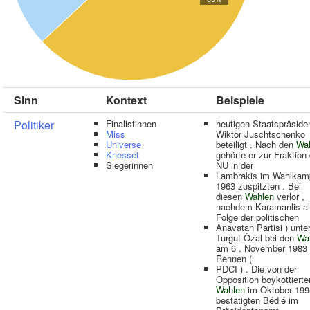
Sinn
Kontext
Beispiele
Politiker
Finalistinnen
heutigen Staatspräside
Miss
Wiktor Juschtschenko
Universe
beteiligt . Nach den
Wa
Knesset
gehörte er zur Fraktion 
Siegerinnen
NU in der
Lambrakis im Wahlkam
1963 zuspitzten . Bei
diesen
Wahlen
verlor ,
nachdem Karamanlis a
Folge der politischen
Anavatan Partisi ) unte
Turgut Özal bei den
Wa
am 6 . November 1983
Rennen (
PDCI ) . Die von der
Opposition boykottierte
Wahlen
im Oktober 199
bestätigten Bédié im