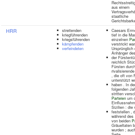
Rechtsstreiti
aus einem
Vertragsverhä
staatliche
Gerichtsbarke
HRR
streitenden
Caesars Erm
kriegführenden
tief in die M
kriegsführenden
einzelnen
Par
kämpfenden
verstrickt war
verfeindeten
Ursprünglich 
Anhänger de
der Fürstent
reichlich Stü
Fürsten durc
rivalisierend
, die oft von
unterstützt w
haben . In de
folgenden Ja
stritten vers
Parteien
um d
Einflussnahm
Sizilien : die
feststellen , 
während des 
von beiden
P
Gräueltaten 
wurden ; auch
Seite