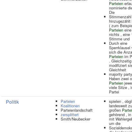
Parteien
erlau
nominierte die
Die
Stimmenzahl
hinzugezähl
( zum Beispie
Parteien
eine 
nichts , eine 
Stimme und
Durch eine
Sperrklausel 
sich die Anza
Parteien
im P
. Gleichzeitig
modifiziert si
Gleichheit
majority party
Haben zwei o
Parteien
jewei
viele Sitze , i
Partei
Politik
Parteien
spielen , obg
Koalitionen
landesweit zu
Parteienlandschaft
großen
Parte
zersplittert
gehörend , in 
Smith/Neubecker
mit Wahlerge
um die
Sozialdemokr