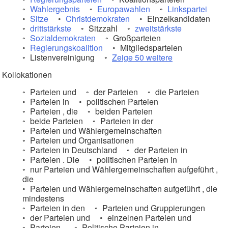
Wahlergebnis
Europawahlen
Linkspartei
Sitze
Christdemokraten
Einzelkandidaten
drittstärkste
Sitzzahl
zweitstärkste
Sozialdemokraten
Großparteien
Regierungskoalition
Mitgliedsparteien
Listenvereinigung
Zeige 50 weitere
Kollokationen
Parteien und
der Parteien
die Parteien
Parteien in
politischen Parteien
Parteien , die
beiden Parteien
beide Parteien
Parteien in der
Parteien und Wählergemeinschaften
Parteien und Organisationen
Parteien in Deutschland
der Parteien in
Parteien . Die
politischen Parteien in
nur Parteien und Wählergemeinschaften aufgeführt ,
die
Parteien und Wählergemeinschaften aufgeführt , die
mindestens
Parteien in den
Parteien und Gruppierungen
der Parteien und
einzelnen Parteien und
Parteien ,
Politische Parteien in