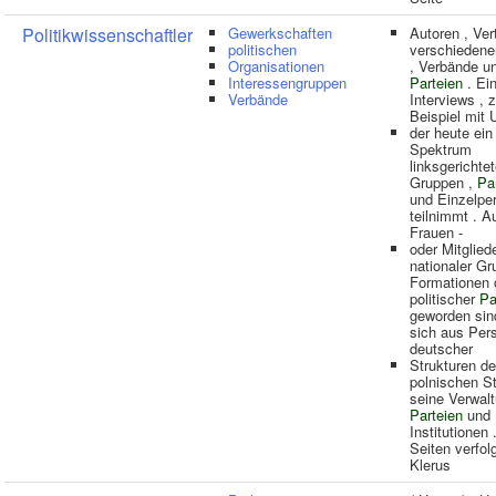
Politikwissenschaftler
Gewerkschaften
Autoren , Ver
politischen
verschiedene
Organisationen
, Verbände u
Interessengruppen
Parteien
. Ein
Verbände
Interviews , 
Beispiel mit 
der heute ein
Spektrum
linksgerichtet
Gruppen ,
Pa
und Einzelpe
teilnimmt . A
Frauen -
oder Mitglied
nationaler Gr
Formationen 
politischer
Pa
geworden sind
sich aus Per
deutscher
Strukturen d
polnischen St
seine Verwalt
Parteien
und
Institutionen 
Seiten verfol
Klerus