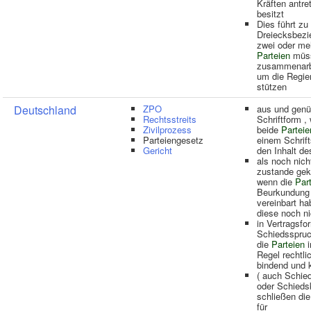
Kräften antre
besitzt
Dies führt zu
Dreiecksbezi
zwei oder me
Parteien
müs
zusammenarb
um die Regie
stützen
Deutschland
ZPO
aus und genü
Rechtsstreits
Schriftform ,
Zivilprozess
beide
Parteie
Parteiengesetz
einem Schrift
Gericht
den Inhalt de
als noch nich
zustande ge
wenn die
Par
Beurkundung
vereinbart h
diese noch ni
in Vertragsfo
Schiedsspruch
die
Parteien
i
Regel rechtli
bindend und 
( auch Schie
oder Schiedsk
schließen di
für