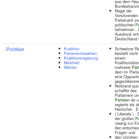
aus dem Haus
Bundeskanzl
Regel die
Vorsitzenden
Parlament ve
politischen
Pa
teilnehmen . 
Ausdruck ent
Deutschland 
Politiker
Koalition
Schweizer Re
Parlamentswahlen
besteht nicht
Koalitionsregierung
einem
Mehrheit
Koalitionsbün
Wahlen
mehrerer
Par
dem im Parl
eine Oppositi
gegenüberste
Notstand aus
schaffte das
Parlament und
Parteien
ab u
regierte als a
Herrscher . E
( Liberale ) .
der großen
Pa
zwang zur Ei
den entschei
Fragen und
den Unruhen 