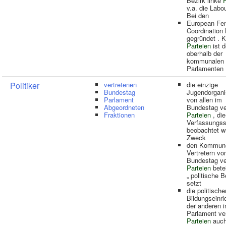
Bezirk linke
P
v.a. die Labou
Bei den
European Fem
Coordination
gegründet . K
Parteien
ist d
oberhalb der
kommunalen 
Parlamenten
Politiker
vertretenen
die einzige
Bundestag
Jugendorgani
Parlament
von allen im
Abgeordneten
Bundestag ve
Fraktionen
Parteien
, di
Verfassungs
beobachtet w
Zweck
den Kommun
Vertretern vo
Bundestag ve
Parteien
betei
„ politische Be
setzt
die politische
Bildungseinr
der anderen 
Parlament ve
Parteien
auch 