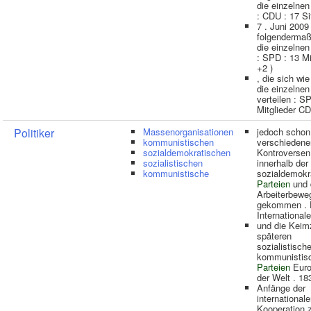
die einzelne
: CDU : 17 Sit
7 . Juni 2009
folgendermaß
die einzelne
: SPD : 13 Mi
+2 )
, die sich wie
die einzelne
verteilen : S
Mitglieder CD
Politiker
Massenorganisationen
jedoch schon
kommunistischen
verschiedene
sozialdemokratischen
Kontroversen
sozialistischen
innerhalb der
kommunistische
sozialdemokr
Parteien
und 
Arbeiterbewe
gekommen . D
Internationale
und die Keimz
späteren
sozialistisch
kommunistis
Parteien
Euro
der Welt . 18
Anfänge der
international
Kooperation 