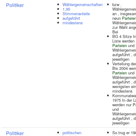
Politiker
Wählergemeinschaften
bzw .
1,95
Wählergemei
Stimmenanteile
an , insgesa
aufgeführt
neun
Parteie
mindestens
Wählergemei
zur Wahl ange
Bei
BG 4 Sitze In
Liste werden 
Parteien
und
Wählergemei
aufgeführt , d
jeweiligen
Verteilung der
Bis 2004 wer
Parteien
und
Wählergemei
aufgeführt , d
wenigsten ei
mindestens
Kommunalwah
1975 In der L
werden nur
P
und
Wählergemei
aufgeführt , d
jeweiligen
Politiker
politischen
So trug er 19