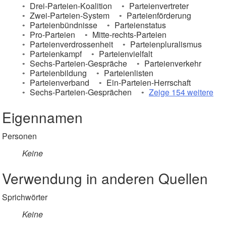
Drei-Parteien-Koalition
Parteienvertreter
Zwei-Parteien-System
Parteienförderung
Parteienbündnisse
Parteienstatus
Pro-Parteien
Mitte-rechts-Parteien
Parteienverdrossenheit
Parteienpluralismus
Parteienkampf
Parteienvielfalt
Sechs-Parteien-Gespräche
Parteienverkehr
Parteienbildung
Parteienlisten
Parteienverband
Ein-Parteien-Herrschaft
Sechs-Parteien-Gesprächen
Zeige 154 weitere
Eigennamen
Personen
Keine
Verwendung in anderen Quellen
Sprichwörter
Keine