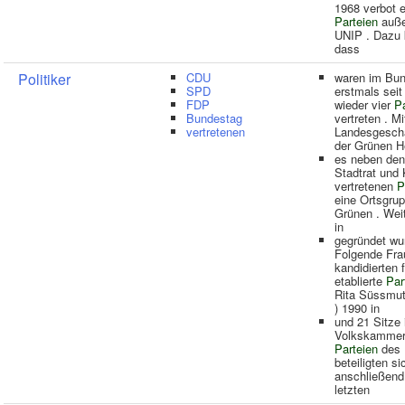
1968 verbot e
Parteien
auße
UNIP . Dazu 
dass
Politiker
CDU
waren im Bu
SPD
erstmals seit
FDP
wieder vier
Pa
Bundestag
vertreten . M
vertretenen
Landesgeschä
der Grünen 
es neben den
Stadtrat und 
vertretenen
P
eine Ortsgrup
Grünen . Weit
in
gegründet wu
Folgende Fra
kandidierten f
etablierte
Par
Rita Süssmu
) 1990 in
und 21 Sitze 
Volkskammer 
Parteien
des
beteiligten si
anschließend
letzten