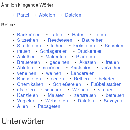
Ähnlich klingende Wörter
Partei
Abteien
Dateien
Reime
Bäckereien
Laien
Haien
freien
Sitzreihen
Reedereien
Baureihen
Streitereien
leihen
kreisfreien
Schreien
treuen
Schlägereien
Druckereien
Anleihen
Malereien
Pfarreien
Brauereien
gedeihen
Akazien
freuen
Abteien
schreien
Kastanien
verzeihen
verleihen
weihen
Ländereien
Büchereien
neuen
Reihen
befreien
Chemikalien
Schießereien
Fußballstadien
eisfreien
scheuen
Weihen
streuen
Kanzleien
Malaien
zerstreuen
betreuen
Vogteien
Webereien
Dateien
Savoyen
Alien
Papageien
Unterwörter