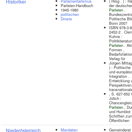
Historiker
Parlamentarismus
( Hrsg . ) : 
Parteien-Handbuch
der deutsche
1945-1980
Parteien
.
politischen
Bundeszentra
Droste
Politische Bi
Bonn 2007
ISBN 978-3-8
2452-2 . Cle
Kuhne :
Politikberatun
Parteien
. Akt
Formen ,
Bedarfsfakto
Verlag für
Jürgen Mittag
) : Politische
und europäis
Integration .
Entwicklung 
Perspektiven
transnational
, S. 627-652 
Jülich :
Chancengleic
Parteien
, Du
und Humblot 
Schriften zu
Öffentlichen
Niederösterreich
Mandaten
Gemeinderat 