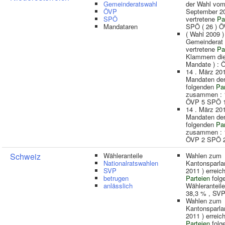
Gemeinderatswahl
der Wahl vo
ÖVP
September 2
SPÖ
vertretene
Pa
Mandataren
SPÖ ( 26 ) Ö
( Wahl 2009 )
Gemeinderat
vertretene
Pa
Klammern di
Mandate ) : 
14 . März 20
Mandaten de
folgenden
Par
zusammen : 1
ÖVP 5 SPÖ 
14 . März 20
Mandaten de
folgenden
Par
zusammen : 1
ÖVP 2 SPÖ 
Schweiz
Wähleranteile
Wahlen zum
Nationalratswahlen
Kantonsparla
SVP
2011 ) erreic
betrugen
Parteien
folg
anlässlich
Wähleranteil
38,3 % , SV
Wahlen zum
Kantonsparla
2011 ) erreic
Parteien
folg