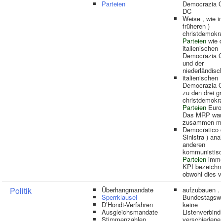
Parteien
Democrazia Cr
DC
Weise , wie in
früheren )
christdemokr
Parteien
wie 
italienischen
Democrazia C
und der
niederländis
italienischen
Democrazia C
zu den drei g
christdemokr
Parteien
Euro
Das MRP war
zusammen m
Democratico 
Sinistra ) an
anderen
kommunistis
Parteien
imme
KPI bezeichn
obwohl dies v
Politik
Überhangmandate
aufzubauen .
Sperrklausel
Bundestagsw
D’Hondt-Verfahren
keine
Ausgleichsmandate
Listenverbin
Stimmenzahlen
verschiedene