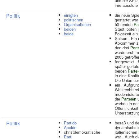
und die SPD 
ihre absolute
Politik
einigten
die neue Spie
politischen
gestartet war
Organisationen
führenden
Pa
beiden
Stadt lobten 
beide
Folgezeit ein
Saison . Ein
Abkommen z
den drei
Part
wurde erst im
2005 getroffe
fortgesetzt . 
später geriet
beiden
Partei
in eine Koalit
Die Union nom
ein . Aufgrun
Wahlrechtsre
modernisierte
die
Parteien
u
warben in der
Öffentlichkei
Unterstützun
Politik
Partido
besaß und de
Acción
dynamischste
christdemokratische
italienischen
Parti
war . Auch di