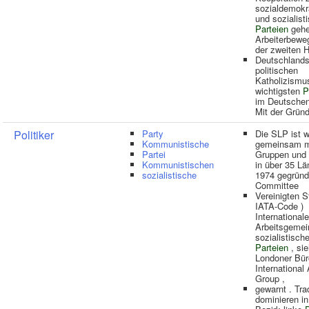
sozialdemokr
und sozialist
Parteien
gehe
Arbeiterbewe
der zweiten H
Deutschlands
politischen
Katholizismus
wichtigsten
P
im Deutschen
Mit der Grün
Politiker
Party
Die SLP ist w
Kommunistische
gemeinsam m
Partei
Gruppen und
Kommunistischen
in über 35 Lä
sozialistische
1974 gegründ
Committee
Vereinigten S
IATA-Code )
Internationale
Arbeitsgemei
sozialistische
Parteien
, si
Londoner Bür
International 
Group ,
gewarnt . Trad
dominieren i