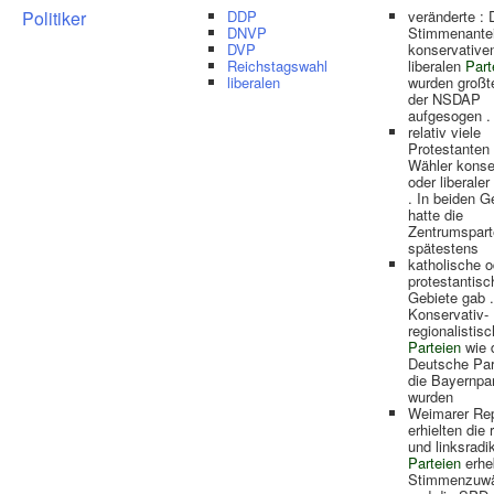
Politiker
DDP
veränderte : 
DNVP
Stimmenantei
DVP
konservative
Reichstagswahl
liberalen
Part
liberalen
wurden großte
der NSDAP
aufgesogen .
relativ viele
Protestanten
Wähler konse
oder liberaler
. In beiden 
hatte die
Zentrumspart
spätestens
katholische o
protestantisc
Gebiete gab .
Konservativ-
regionalistis
Parteien
wie 
Deutsche Par
die Bayernpar
wurden
Weimarer Rep
erhielten die 
und linksradi
Parteien
erhe
Stimmenzuw