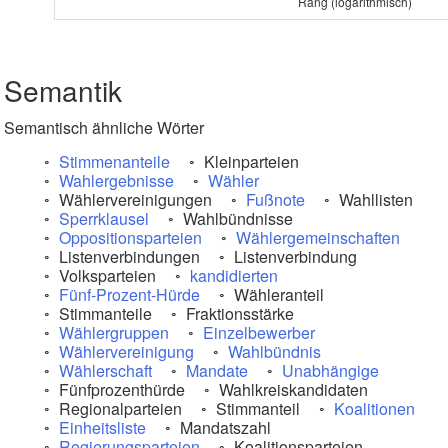
Rang (logarithmisch)
Semantik
Semantisch ähnliche Wörter
Stimmenanteile
Kleinparteien
Wahlergebnisse
Wähler
Wählervereinigungen
Fußnote
Wahllisten
Sperrklausel
Wahlbündnisse
Oppositionsparteien
Wählergemeinschaften
Listenverbindungen
Listenverbindung
Volksparteien
kandidierten
Fünf-Prozent-Hürde
Wähleranteil
Stimmanteile
Fraktionsstärke
Wählergruppen
Einzelbewerber
Wählervereinigung
Wahlbündnis
Wählerschaft
Mandate
Unabhängige
Fünfprozenthürde
Wahlkreiskandidaten
Regionalparteien
Stimmanteil
Koalitionen
Einheitsliste
Mandatszahl
Regierungsparteien
Koalitionsparteien