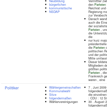
Neubildung
Vermittler zw
bürgerlichen
den
Parteien
kommunistische
Reichrat und 
NSDAP
Regierung ma
zur Verabsch
Danach wande
auch die Eins
der sozialist
Parteien
, und
die Unterstüt
die
nur kurz majo
présidentielle
die
Parteien
d
politischen R
und der polit
Mitte umfass
Dieser bildet
Mitgliedern d
größten polit
Parteien
, di
Frankreich ge
waren , eine
Politiker
Wählergemeinschaften
7 . Juni 2009
Kommunalwahl
folgendermaß
Sitze
die einzelne
folgendermaßen
: CDU : 12 Sit
Wählervereinigungen
30 . August 
folgendermaß