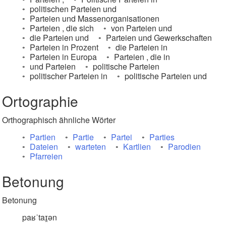
politischen Parteien und
Parteien und Massenorganisationen
Parteien , die sich
von Parteien und
die Parteien und
Parteien und Gewerkschaften
Parteien in Prozent
die Parteien in
Parteien in Europa
Parteien , die in
und Parteien
politische Parteien
politischer Parteien in
politische Parteien und
Ortographie
Orthographisch ähnliche Wörter
Partien
Partie
Partei
Parties
Dateien
warteten
Kartlien
Parodien
Pfarreien
Betonung
Betonung
paʁˈtaɪ̯ən