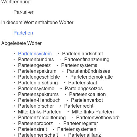
Worttrennung
Par-tei-en
In diesem Wort enthaltene Wörter
Partei
en
Abgeleitete Wörter
Parteiensystem
Parteienlandschaft
Parteienbündnis
Parteienfinanzierung
Parteiengesetz
Parteiensystems
Parteienspektrum
Parteienbündnisses
Parteiengeschichte
Parteiendemokratie
Parteienforschung
Parteienstaat
Parteiensysteme
Parteiengesetzes
Parteienspektrums
Parteienkoalition
Parteien-Handbuch
Parteienverbot
Parteienforscher
Parteienrecht
Mitte-Links-Parteien
Mitte-links-Parteien
Parteienzersplitterung
Parteienwettbewerb
Parteienproporz
Parteienregister
Parteienstreit
Parteiensystemen
Parteienherrschaft
Parteienallianz