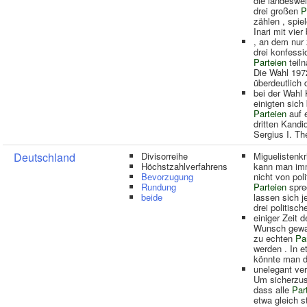
die landeswei
drei großen
P
zählen , spiel
Inari mit vier
, an dem nur 
drei konfessi
Parteien
teil
Die Wahl 197
überdeutlich 
bei der Wahl
einigten sich
Parteien
auf 
dritten Kandi
Sergius I. Th
Deutschland
Divisorreihe
Miguelistenkr
Höchstzahlverfahrens
kann man im
Bevorzugung
nicht von pol
Rundung
Parteien
spre
beide
lassen sich j
drei politisch
einiger Zeit d
Wunsch gewa
zu echten
Pa
werden . In e
könnte man d
unelegant ver
Um sicherzust
dass alle
Par
etwa gleich s