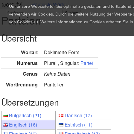
ωord.fyi
Häufigste Wörter
Um unsere Webseite für Sie optimal zu gestalten und fortlaufend
verwenden wir Cookies. Durch die weitere Nutzung der Webseite
Parteien
von Cookies zu. Weitere Informationen zu Cookies erhalten Sie i
Übersicht
Wortart
Deklinierte Form
Numerus
Plural , Singular:
Partei
Genus
Keine Daten
Worttrennung
Par-tei-en
Übersetzungen
Bulgarisch (21)
Dänisch (17)
Englisch (16)
Estnisch (11)
Finnisch (16)
Französisch (17)