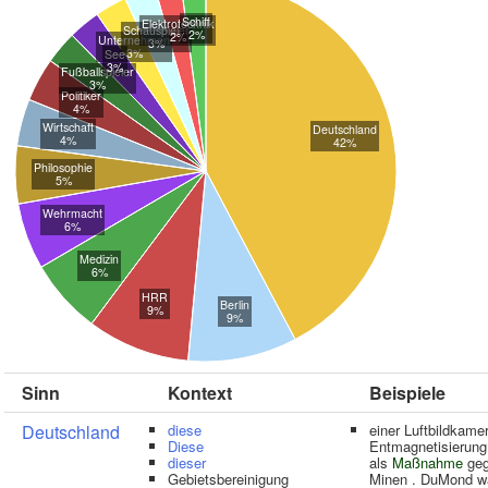
Schiff
Elektrotechnik
Schauspieler
2%
2%
Unternehmen
3%
3%
See
3%
Fußballspieler
3%
Politiker
4%
Wirtschaft
Deutschland
4%
42%
Philosophie
5%
Wehrmacht
6%
Medizin
6%
HRR
Berlin
9%
9%
Sinn
Kontext
Beispiele
Deutschland
diese
einer Luftbildkame
Diese
Entmagnetisierung
dieser
als
Maßnahme
geg
Gebietsbereinigung
Minen . DuMond w