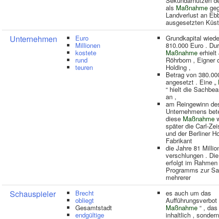
Sekundärnutzen de
als
Maßnahme
ge
Landverlust an Eb
ausgesetzten Küst
Unternehmen
Euro
Grundkapital wied
Millionen
810.000 Euro . Du
kostete
Maßnahme
erhielt
rund
Röhrborn , Eigner
teuren
Holding ,
Betrag von 380.00
angesetzt . Eine „
“ hielt die Sachbea
an ,
am Reingewinn de
Unternehmens betei
diese
Maßnahme
w
später die Carl-Ze
und der Berliner Ho
Fabrikant
die Jahre 81 Millio
verschlungen . Di
erfolgt im Rahmen
Programms zur Sa
mehrerer
Schauspieler
Brecht
es auch um das
obliegt
Aufführungsverbot f
Gesamtstadt
Maßnahme
“ , das
endgültige
inhaltlich , sondern