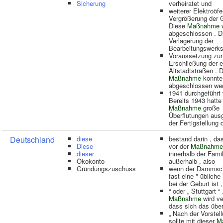
Sicherung
verheiratet und
weiterer Elektroöf
Vergrößerung der G
Diese
Maßnahme
w
abgeschlossen . D
Verlagerung der
Bearbeitungswerks
Voraussetzung zur
Erschließung der 
Altstadtstraßen . 
Maßnahme
konnte
abgeschlossen we
1941 durchgeführt 
Bereits 1943 hatte
Maßnahme
große
Überflutungen aus
der Fertigstellung 
Deutschland
diese
bestand darin , da
Diese
vor der
Maßnahme
dieser
innerhalb der Fami
Ökokonto
außerhalb , also
Gründungszuschuss
wenn der Dammsch
fast eine " übliche
bei der Geburt ist ,
“ oder „ Stuttgart “
Maßnahme
wird ve
dass sich das übe
„ Nach der Vorstel
sollte mit dieser
M