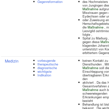
Gegenreformation
des Hochmeisters 
von Jungingen die
Maßnahme
aufgru
Misstrauen gegen 
Eydechsen oder un
oder Zuweisung ei
Herrschaftsgebiets
die
Maßnahme
, m
Leovigild oströmis
folgte ,
Spital zu Marburg 
gegen diese
Maßn
klagenden Johanni
unterstützt von Ko
erbittertem Gegens
Medizin
vorbeugende
keinen Kontakt zu
therapeutische
Diensthunden . Mit
diagnostische
Maßnahme
soll di
wichtigste
Einschleppung vo
Indikation
übertragbaren Erk
den
aktiviert . Da das
Gesamtverfahren al
Maßnahme
auch b
schwerwiegenden
Erkrankungen empf
besteht
Behandlung ist bis
bekannt . Die wich