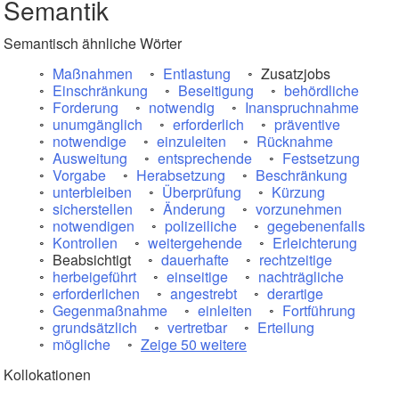
Semantik
Semantisch ähnliche Wörter
Maßnahmen
Entlastung
Zusatzjobs
Einschränkung
Beseitigung
behördliche
Forderung
notwendig
Inanspruchnahme
unumgänglich
erforderlich
präventive
notwendige
einzuleiten
Rücknahme
Ausweitung
entsprechende
Festsetzung
Vorgabe
Herabsetzung
Beschränkung
unterbleiben
Überprüfung
Kürzung
sicherstellen
Änderung
vorzunehmen
notwendigen
polizeiliche
gegebenenfalls
Kontrollen
weitergehende
Erleichterung
Beabsichtigt
dauerhafte
rechtzeitige
herbeigeführt
einseitige
nachträgliche
erforderlichen
angestrebt
derartige
Gegenmaßnahme
einleiten
Fortführung
grundsätzlich
vertretbar
Erteilung
mögliche
Zeige 50 weitere
Kollokationen