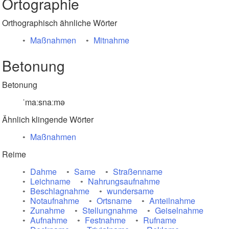
Ortographie
Orthographisch ähnliche Wörter
Maßnahmen
Mitnahme
Betonung
Betonung
ˈmaːsnaːmə
Ähnlich klingende Wörter
Maßnahmen
Reime
Dahme
Same
Straßenname
Leichname
Nahrungsaufnahme
Beschlagnahme
wundersame
Notaufnahme
Ortsname
Anteilnahme
Zunahme
Stellungnahme
Geiselnahme
Aufnahme
Festnahme
Rufname