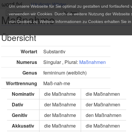
ωord.fyi
Häufigste Wörter
Um unsere Webseite für Sie optimal zu gestalten und fortlaufend
verwenden wir Cookies. Durch die weitere Nutzung der Webseite
Maßnahme
von Cookies zu. Weitere Informationen zu Cookies erhalten Sie i
Übersicht
Wortart
Substantiv
Numerus
Singular , Plural:
Maßnahmen
Genus
femininum (weiblich)
Worttrennung
Maß-nah-me
Nominativ
die Maßnahme
die Maßnahmen
Dativ
der Maßnahme
der Maßnahmen
Genitiv
der Maßnahme
den Maßnahmen
Akkusativ
die Maßnahme
die Maßnahmen