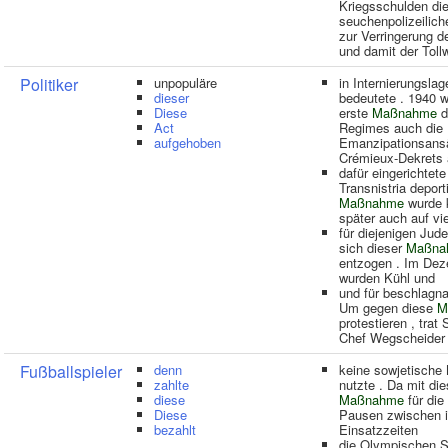
Kriegsschulden die
seuchenpolizeilic
zur Verringerung d
und damit der Toll
Politiker
unpopuläre
in Internierungslag
dieser
bedeutete . 1940 w
Diese
erste
Maßnahme
d
Act
Regimes auch die
aufgehoben
Emanzipationsans
Crémieux-Dekrets
dafür eingerichtete
Transnistria deport
Maßnahme
wurde k
später auch auf vi
für diejenigen Jude
sich dieser
Maßna
entzogen . Im De
wurden Kühl und
und für beschlagna
Um gegen diese
M
protestieren , trat
Chef Wegscheider 
Fußballspieler
denn
keine sowjetische
zahlte
nutzte . Da mit die
diese
Maßnahme
für die
Diese
Pausen zwischen i
bezahlt
Einsatzzeiten
die Olympischen S