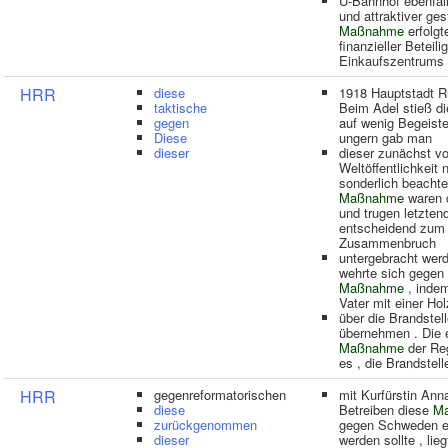
U-Bahnhof ebenfal
und attraktiver gest
Maßnahme
erfolgt
finanzieller Beteil
Einkaufszentrums 
HRR
diese
1918 Hauptstadt R
taktische
Beim Adel stieß d
gegen
auf wenig Begeiste
Diese
ungern gab man
dieser
dieser zunächst vo
Weltöffentlichkeit 
sonderlich beachte
Maßnahme
waren 
und trugen letztend
entscheidend zum
Zusammenbruch
untergebracht wer
wehrte sich gegen
Maßnahme
, indem
Vater mit einer Hol
über die Brandstel
übernehmen . Die 
Maßnahme
der Re
es , die Brandstel
HRR
gegenreformatorischen
mit Kurfürstin Ann
diese
Betreiben diese
M
zurückgenommen
gegen Schweden er
dieser
werden sollte , lie