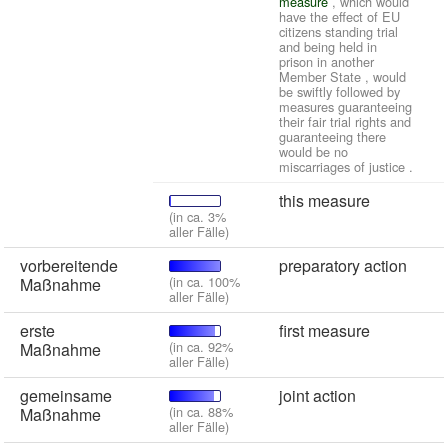
measure
, which would
have the effect of EU
citizens standing trial
and being held in
prison in another
Member State , would
be swiftly followed by
measures guaranteeing
their fair trial rights and
guaranteeing there
would be no
miscarriages of justice .
this measure
(in ca. 3%
aller Fälle)
vorbereitende
preparatory action
(in ca. 100%
Maßnahme
aller Fälle)
erste
first measure
(in ca. 92%
Maßnahme
aller Fälle)
gemeinsame
joint action
(in ca. 88%
Maßnahme
aller Fälle)