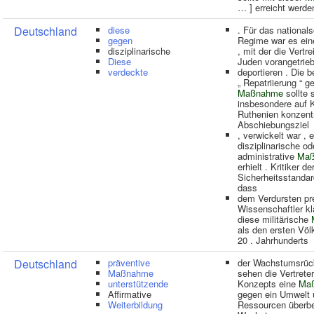
… ] erreicht werde
Deutschland
diese
. Für das nationals
gegen
Regime war es ei
disziplinarische
, mit der die Vertr
Diese
Juden vorangetrie
verdeckte
deportieren . Die 
„ Repatriierung “ g
Maßnahme
sollte 
insbesondere auf 
Ruthenien konzentr
Abschiebungsziel
, verwickelt war , 
disziplinarische od
administrative
Ma
erhielt . Kritiker 
Sicherheitsstandar
dass
dem Verdursten pre
Wissenschaftler kl
diese militärische
als den ersten Vö
20 . Jahrhunderts
Deutschland
präventive
der Wachstumsrü
Maßnahme
sehen die Vertrete
unterstützende
Konzepts eine
Ma
Affirmative
gegen ein Umwelt 
Weiterbildung
Ressourcen überb