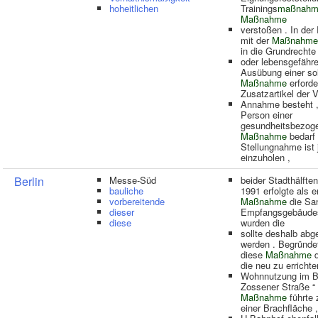
hoheitlichen
Trainings
maßnahm
Maßnahme
verstoßen . In der 
mit der
Maßnahme
in die Grundrechte
oder lebensgefähre
Ausübung einer so
Maßnahme
erforde
Zusatzartikel der 
Annahme besteht ,
Person einer
gesundheitsbezog
Maßnahme
bedarf 
Stellungnahme ist
einzuholen ,
Berlin
Messe-Süd
beider Stadthälfte
bauliche
1991 erfolgte als e
vorbereitende
Maßnahme
die Sa
dieser
Empfangsgebäudes
diese
wurden die
sollte deshalb abg
werden . Begründe
diese
Maßnahme
d
die neu zu errich
Wohnnutzung im B
Zossener Straße “
Maßnahme
führte 
einer Brachfläche ,