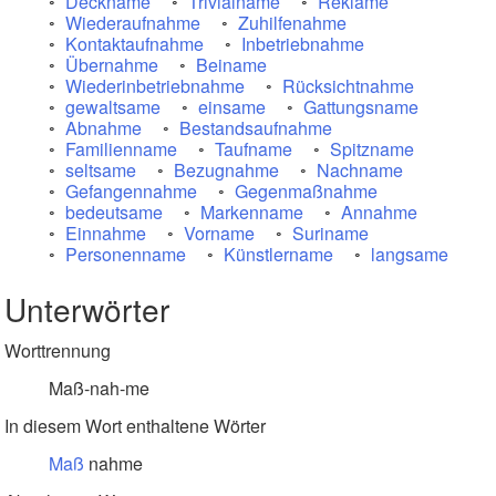
Deckname
Trivialname
Reklame
Wiederaufnahme
Zuhilfenahme
Kontaktaufnahme
Inbetriebnahme
Übernahme
Beiname
Wiederinbetriebnahme
Rücksichtnahme
gewaltsame
einsame
Gattungsname
Abnahme
Bestandsaufnahme
Familienname
Taufname
Spitzname
seltsame
Bezugnahme
Nachname
Gefangennahme
Gegenmaßnahme
bedeutsame
Markenname
Annahme
Einnahme
Vorname
Suriname
Personenname
Künstlername
langsame
Unterwörter
Worttrennung
Maß-nah-me
In diesem Wort enthaltene Wörter
Maß
nahme