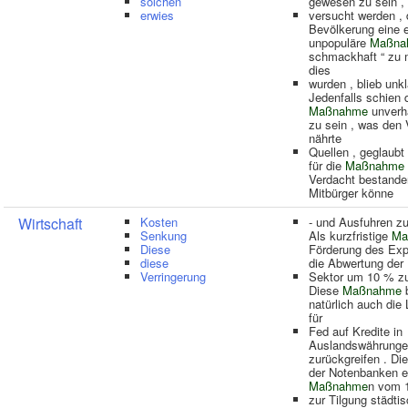
solchen
gewesen zu sein ,
erwies
versucht werden , 
Bevölkerung eine e
unpopuläre
Maßna
schmackhaft “ zu
dies
wurden , blieb unkl
Jedenfalls schien 
Maßnahme
unverh
zu sein , was den 
nährte
Quellen , geglaubt
für die
Maßnahme
Verdacht bestanden
Mitbürger könne
Wirtschaft
Kosten
- und Ausfuhren zu
Senkung
Als kurzfristige
Ma
Diese
Förderung des Exp
diese
die Abwertung der
Verringerung
Sektor um 10 % zu
Diese
Maßnahme
b
natürlich auch die
für
Fed auf Kredite in
Auslandswährung
zurückgreifen . Di
der Notenbanken e
Maßnahme
n vom 1
zur Tilgung städti