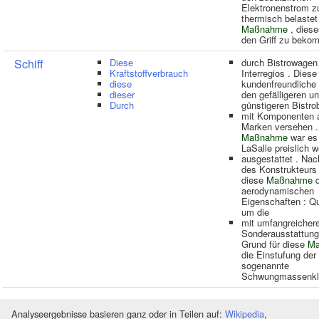
Elektronenstrom 
thermisch belastet
Maßnahme
, diese
den Griff zu bek
Schiff
Diese
durch Bistrowagen
Kraftstoffverbrauch
Interregios . Diese
diese
kundenfreundliche
dieser
den gefälligeren un
Durch
günstigeren Bistrob
mit Komponenten 
Marken versehen . 
Maßnahme
war es 
LaSalle preislich 
ausgestattet . Na
des Konstrukteurs
diese
Maßnahme
d
aerodynamischen
Eigenschaften : Que
um die
mit umfangreichere
Sonderausstattung 
Grund für diese
M
die Einstufung der
sogenannte
Schwungmassenkl
Analyseergebnisse basieren ganz oder in Teilen auf:
Wikipedia
,