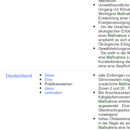
Wachstum .
Umweltfreundliche 
Umgang mit Klimaf
Wichtigste
Maßna
Entwicklung einer 
Energieversorgung
. Um die Ursachen
ökologischen Erfo
einer
Maßnahme
zu
empfiehlt es sich 
Ökologische Erfol
Gewährleistungsve
. Sie stellt in der 
eine
Maßnahme
zu
Kundenbindung dar
ohne eine Verpflic
Deutschland
Diese
oder Einbringen vo
Eine
Glimmnestern mögli
Prädikatsweinen
zusätzliche
Maßn
diese
Zonen 0 und 20 . 
verhindern
Bei Anschlusskäs
Käfigläufermotoren 
Maßnahme
erhöhte
angewendet . Eine
Überdruckkapselun
vorwiegend
hohen Cholesterins
in der Regel als er
Maßnahme
eine fe