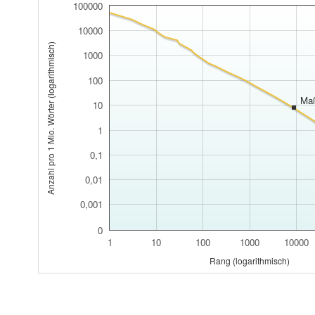
100000
10000
Anzahl pro 1 Mio. Wörter (logarithmisch)
1000
100
Ma
10
1
0,1
0,01
0,001
0
1
10
100
1000
10000
Rang (logarithmisch)