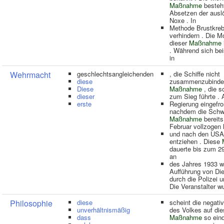
Maßnahme
besteh
Absetzen der aus
Noxe . In
Methode Brustkre
verhindern . Die Mo
dieser
Maßnahme
. Während sich bei
in
Wehrmacht
geschlechtsangleichenden
, die Schiffe nicht
diese
zusammenzubinden
Diese
Maßnahme
, die s
dieser
zum Sieg führte . 
erste
Regierung eingefro
nachdem die Schw
Maßnahme
bereits
Februar vollzogen 
und nach den USA
entziehen . Diese
dauerte bis zum 29
an
des Jahres 1933 w
Aufführung von Di
durch die Polizei u
Die Veranstalter w
Philosophie
diese
scheint die negati
unverhältnismäßig
des Volkes auf die
dass
Maßnahme
so eind