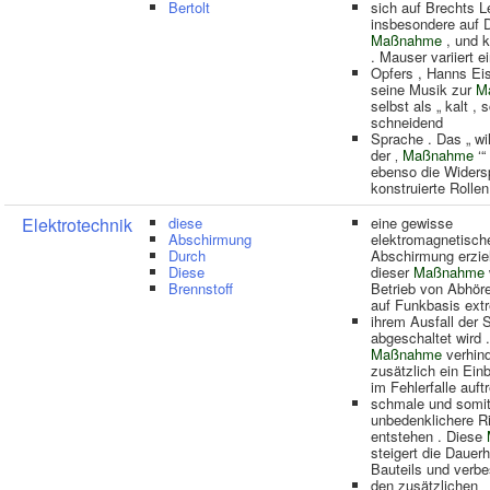
Bertolt
sich auf Brechts L
insbesondere auf 
Maßnahme
, und kr
. Mauser variiert e
Opfers , Hanns Eis
seine Musik zur
M
selbst als „ kalt , 
schneidend
Sprache . Das „ wi
der ‚
Maßnahme
‘“
ebenso die Widers
konstruierte Rollen
Elektrotechnik
diese
eine gewisse
Abschirmung
elektromagnetisch
Durch
Abschirmung erziel
Diese
dieser
Maßnahme
Brennstoff
Betrieb von Abhöre
auf Funkbasis ext
ihrem Ausfall der 
abgeschaltet wird 
Maßnahme
verhind
zusätzlich ein Ein
im Fehlerfalle auft
schmale und somi
unbedenklichere R
entstehen . Diese
steigert die Dauerh
Bauteils und verbe
den zusätzlichen