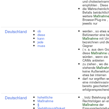
und cholesterinar
empfohlen . Diese
die Wahrscheinlich
Befalls beträchtlic
weitere
Maßnahm
Browser-Plug-ins , 
jeweils nur
Deutschland
ob
werden , so etwa 
diese
Befürworter eine 
kann
Maßnahme
mit U
jede
bezeichnen und die
muss
Gegner
( v. a. aus dem Gr
diese
Maßnahme
u
würden , wenn sie
CAMs anbieten
zu ziehen , wo die
stehende
Maßnah
keine Außenwirkung
etwa bei internen
darf nur ergriffen 
eine minderinvasi
bereits gescheitert
erfolgversprechend 
Deutschland
hoheitliche
, trotz Belehrung ü
Maßnahme
Rechtsfolgen an ei
§
Maßnahme
der
Verhältnismäßigkeit
Eignungsfeststellu