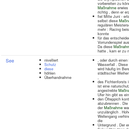
vorbereiten zu kön
Maßnahme
erwies 
richtig , denn er er
fiel Mitte Juni - er
selbst diese
Maßn
regulären Meisters
mehr : Racing beis
konnte
für das entscheid
Vorrundenspiel aus
Da diese
Maßnah
hatte , kam er zu 
See
nivelliert
, oder durch einen
Schutz
Wasserfall . Diese
diese
wird häufig im Ber
höhlen
städtischer Weihe
Überhandnahme
,
des Fichtenforsts 
ist eine naturschut
angestrebte
Maßn
Ufer hin gibt es e
den Ölteppich kontr
abzubrennen . Die
der
Maßnahme
wa
unzulänglich . Hoh
Wellengang verhin
die
Untergrund . Der e