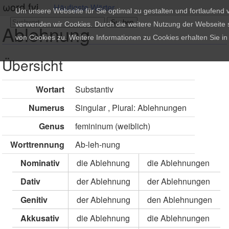
ωord.fyi
Häufigste Wörter
Um unsere Webseite für Sie optimal zu gestalten und fortlaufend
verwenden wir Cookies. Durch die weitere Nutzung der Webseite
Ablehnung
von Cookies zu. Weitere Informationen zu Cookies erhalten Sie i
Übersicht
Wortart
Substantiv
Numerus
Singular , Plural: Ablehnungen
Genus
femininum (weiblich)
Worttrennung
Ab-leh-nung
Nominativ
die Ablehnung
die Ablehnungen
Dativ
der Ablehnung
der Ablehnungen
Genitiv
der Ablehnung
den Ablehnungen
Akkusativ
die Ablehnung
die Ablehnungen