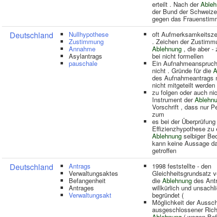
erteilt . Nach der
Ableh
der Bund der Schweize
gegen das Frauenstim
Deutschland
Nullhypothese
oft Aufmerksamkeitsz
Zustimmung
. Zeichen der Zustimm
Annahme
Ablehnung
, die aber -
Asylantrags
bei nicht formellen
pauschale
Ein Aufnahmeanspruch
nicht . Gründe für die
A
des Aufnahmeantrags
nicht mitgeteilt werden 
zu folgen oder auch nic
Instrument der
Ablehn
Vorschrift , dass nur 
zum
es bei der Überprüfung
Effizienzhypothese zu 
Ablehnung
selbiger Be
kann keine Aussage da
getroffen
Deutschland
Antrags
1998 feststellte - den
Verwaltungsaktes
Gleichheitsgrundsatz ve
Befangenheit
die
Ablehnung
des Ant
Antrages
willkürlich und unsachl
Verwaltungsakt
begründet (
Möglichkeit der Aussch
ausgeschlossener Richt
Ablehnung
( wegen Bef