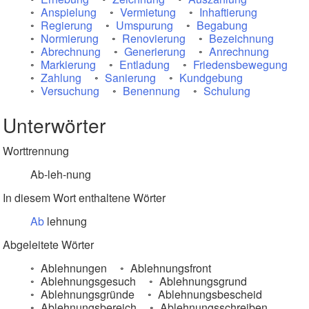
Anspielung
Vermietung
Inhaftierung
Regierung
Umspurung
Begabung
Normierung
Renovierung
Bezeichnung
Abrechnung
Generierung
Anrechnung
Markierung
Entladung
Friedensbewegung
Zahlung
Sanierung
Kundgebung
Versuchung
Benennung
Schulung
Unterwörter
Worttrennung
Ab-leh-nung
In diesem Wort enthaltene Wörter
Ab
lehnung
Abgeleitete Wörter
Ablehnungen
Ablehnungsfront
Ablehnungsgesuch
Ablehnungsgrund
Ablehnungsgründe
Ablehnungsbescheid
Ablehnungsbereich
Ablehnungsschreiben