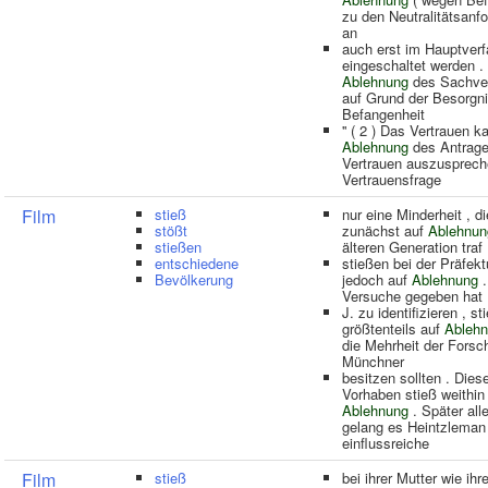
zu den Neutralitätsanf
an
auch erst im Hauptverf
eingeschaltet werden .
Ablehnung
des Sachve
auf Grund der Besorgni
Befangenheit
'' ( 2 ) Das Vertrauen 
Ablehnung
des Antrage
Vertrauen auszusprech
Vertrauensfrage
Film
stieß
nur eine Minderheit , d
stößt
zunächst auf
Ablehnun
stießen
älteren Generation traf 
entschiedene
stießen bei der Präfekt
Bevölkerung
jedoch auf
Ablehnung
.
Versuche gegeben hat 
J. zu identifizieren , st
größtenteils auf
Ableh
die Mehrheit der Forsc
Münchner
besitzen sollten . Dies
Vorhaben stieß weithin
Ablehnung
. Später all
gelang es Heintzleman 
einflussreiche
Film
stieß
bei ihrer Mutter wie ihre