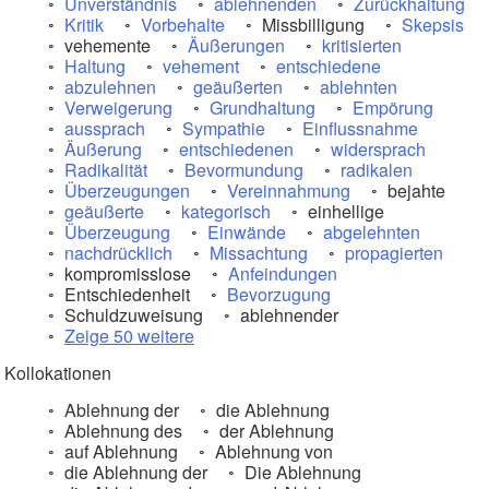
Unverständnis
ablehnenden
Zurückhaltung
Kritik
Vorbehalte
Missbilligung
Skepsis
vehemente
Äußerungen
kritisierten
Haltung
vehement
entschiedene
abzulehnen
geäußerten
ablehnten
Verweigerung
Grundhaltung
Empörung
aussprach
Sympathie
Einflussnahme
Äußerung
entschiedenen
widersprach
Radikalität
Bevormundung
radikalen
Überzeugungen
Vereinnahmung
bejahte
geäußerte
kategorisch
einhellige
Überzeugung
Einwände
abgelehnten
nachdrücklich
Missachtung
propagierten
kompromisslose
Anfeindungen
Entschiedenheit
Bevorzugung
Schuldzuweisung
ablehnender
Zeige 50 weitere
Kollokationen
Ablehnung der
die Ablehnung
Ablehnung des
der Ablehnung
auf Ablehnung
Ablehnung von
die Ablehnung der
Die Ablehnung