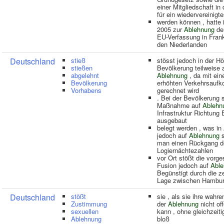
einer Mitgliedschaft i
für ein wiedervereinigt
werden können , hatte
2005 zur
Ablehnung
de
EU-Verfassung in Fran
den Niederlanden
Deutschland
stieß
stösst jedoch in der H
stießen
Bevölkerung teilweise 
abgelehnt
Ablehnung
, da mit ei
Bevölkerung
erhöhten Verkehrsauf
Vorhabens
gerechnet wird
. Bei der Bevölkerung 
Maßnahme auf
Ablehn
Infrastruktur Richtung E
ausgebaut
belegt werden , was in
jedoch auf
Ablehnung
s
man einen Rückgang d
Logiernächtezahlen
vor Ort stößt die vorg
Fusion jedoch auf
Abl
Begünstigt durch die z
Lage zwischen Hambu
Deutschland
stößt
sie , als sie ihre wahr
Zustimmung
der
Ablehnung
nicht of
sexuellen
kann , ohne gleichzeiti
Ablehnung
bloß