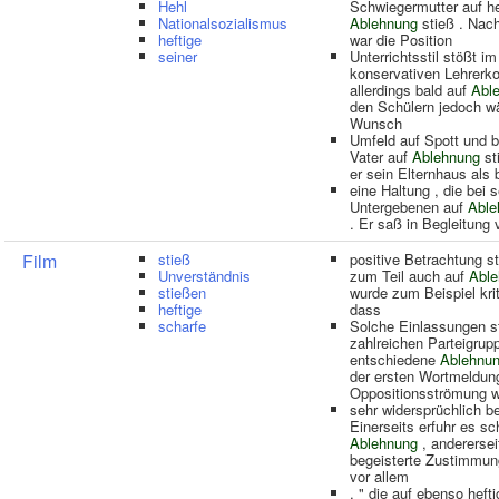
Hehl
Schwiegermutter auf he
Nationalsozialismus
Ablehnung
stieß . Nach
heftige
war die Position
seiner
Unterrichtsstil stößt im
konservativen Lehrerko
allerdings bald auf
Abl
den Schülern jedoch w
Wunsch
Umfeld auf Spott und 
Vater auf
Ablehnung
st
er sein Elternhaus als
eine Haltung , die bei 
Untergebenen auf
Able
. Er saß in Begleitung 
Film
stieß
positive Betrachtung s
Unverständnis
zum Teil auch auf
Abl
stießen
wurde zum Beispiel kriti
heftige
dass
scharfe
Solche Einlassungen s
zahlreichen Parteigrup
entschiedene
Ablehnu
der ersten Wortmeldun
Oppositionsströmung 
sehr widersprüchlich beu
Einerseits erfuhr es sc
Ablehnung
, anderersei
begeisterte Zustimmun
vor allem
, " die auf ebenso hefti