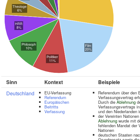
Theologe
6%
HRR
8%
Philosoph
Film
10%
20%
Politiker
11%
Sinn
Kontext
Beispiele
Deutschland
EU-Verfassung
Referendum über den 
Referendum
Verfassungsvertrag erf
Europäischen
Durch die
Ablehnung
d
Beitritts
Verfassungsvertrags in
Verfassung
und den Niederlanden 
der Vereinten Nationen 
Ablehnung
wurde mit 
fehlenden Mandat der 
Nationen
deutschen Staaten nach
Grundgesetz sowie di