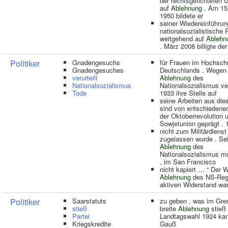
der rechtsgerichteten 
auf
Ablehnung
. Am 15 
1950 bildete er
seiner Wiedereinführun
nationalsozialistische
weitgehend auf
Ablehn
. März 2008 billigte der
Politiker
Gnadengesuchs
für Frauen im Hochsc
Gnadengesuches
Deutschlands . Wegen 
verurteilt
Ablehnung
des
Nationalsozialismus
Nationalsozialismus ver
Tode
1933 ihre Stelle auf
seine Arbeiten aus dies
sind von entschiedene
der Oktoberrevolution 
Sowjetunion geprägt . 
nicht zum Militärdienst
zugelassen wurde . Sei
Ablehnung
des
Nationalsozialismus mot
, im San Francisco
nicht kapiert … “ Der 
Ablehnung
des NS-Reg
aktiven Widerstand war
Politiker
Saarstatuts
zu geben , was im Gre
stieß
breite
Ablehnung
stieß 
Partei
Landtagswahl 1924 kan
Kriegskredite
Gauß