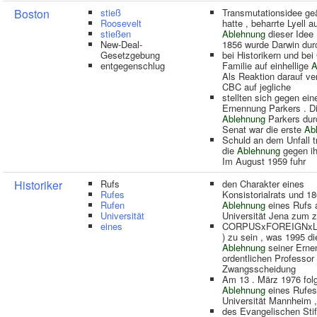
Boston
stieß
Transmutationsidee ge
Roosevelt
hatte , beharrte Lyell a
stießen
Ablehnung
dieser Idee 
New-Deal-
1856 wurde Darwin dur
Gesetzgebung
bei Historikern und bei
entgegenschlug
Familie auf einhellige
A
Als Reaktion darauf ve
CBC auf jegliche
stellten sich gegen ein
Ernennung Parkers . D
Ablehnung
Parkers dur
Senat war die erste
Ab
Schuld an dem Unfall t
die
Ablehnung
gegen ih
Im August 1959 fuhr
Historiker
Rufs
den Charakter eines
Rufes
Konsistorialrats und 18
Rufen
Ablehnung
eines Rufs 
Universität
Universität Jena zum 
eines
CORPUSxFOREIGNx
) zu sein , was 1995 di
Ablehnung
seiner Ern
ordentlichen Professor
Zwangsscheidung
Am 13 . März 1976 folg
Ablehnung
eines Rufes
Universität Mannheim ,
des Evangelischen Stif