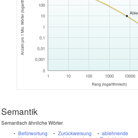
Anzahl pro 1 Mio. Wörter (logarithmisch)
100
Abl
10
1
0,1
0,01
0,001
0
1
10
100
1000
10000
Rang (logarithmisch)
Semantik
Semantisch ähnliche Wörter
Befürwortung
Zurückweisung
ablehnende