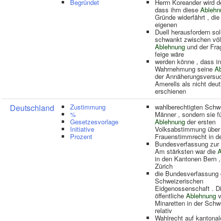
Begründet
Herrn Koreander wird de
dass ihm diese
Ablehn
Gründe widerfährt , die 
eigenen
Duell herausfordern sol
schwankt zwischen völl
Ablehnung
und der Fra
feige wäre
werden könne , dass i
Wahrnehmung seine
A
der Annäherungsversu
Amerells als nicht deut
erschienen
Deutschland
Zustimmung
wahlberechtigten Schw
%
Männer , sondern sie fü
Gesetzesvorlage
Ablehnung
der ersten
Initiative
Volksabstimmung über
Prozent
Frauenstimmrecht in d
Bundesverfassung zur
Am stärksten war die
A
in den Kantonen Bern ,
Zürich
die Bundesverfassung 
Schweizerischen
Eidgenossenschaft . D
öffentliche
Ablehnung
v
Minaretten in der Schw
relativ
Wahlrecht auf kantona