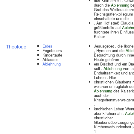
aus Köln erhielt . Obwo
durch die
Ablehnung
be
Graf das Wetterauisch
Reichsgrafenkollegium
einschaltete und die
. Am Hof stieß Claudia 
größtenteils auf
Ableh
fürchtete ihren Einflus
Kaiser
Theologe
Eides
Jesusgebet , die Ikon
Fegefeuers
, Hymnen und die
Able
Kindertaufe
Betrachtung durch inner
Ablasses
Heute gehören
Ablehnung
ein Bischof und ein Di
soll .
Ablehnung
von fa
Enthaltsamkeit und an
Lehren . Hier
christlichen Glaubens ri
welchen er zugleich de
Ablehnung
des Kaiserk
auch der
Kriegsdienstverweigeru
.
kirchlichen Leben Wenig
aber kirchennah :
Able
christlicher
Glaubensüberzeugunge
Kirchenverbundenheit j
1