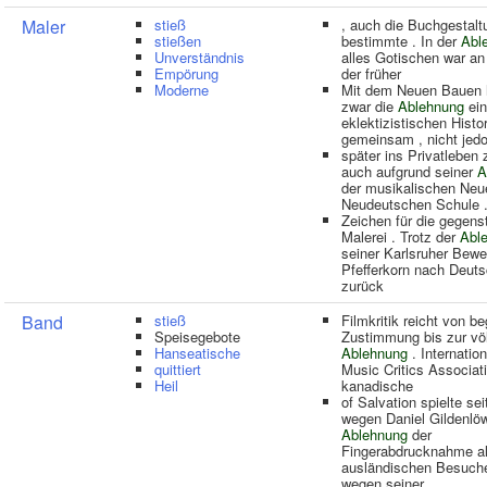
Maler
stieß
, auch die Buchgestalt
stießen
bestimmte . In der
Abl
Unverständnis
alles Gotischen war an 
Empörung
der früher
Moderne
Mit dem Neuen Bauen h
zwar die
Ablehnung
ein
eklektizistischen Hist
gemeinsam , nicht jed
später ins Privatleben 
auch aufgrund seiner
A
der musikalischen Neu
Neudeutschen Schule .
Zeichen für die gegens
Malerei . Trotz der
Abl
seiner Karlsruher Bewe
Pfefferkorn nach Deut
zurück
Band
stieß
Filmkritik reicht von be
Speisegebote
Zustimmung bis zur völ
Hanseatische
Ablehnung
. Internation
quittiert
Music Critics Associat
Heil
kanadische
of Salvation spielte se
wegen Daniel Gildenlö
Ablehnung
der
Fingerabdrucknahme al
ausländischen Besuch
wegen seiner