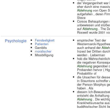
der Vergangenheit war 
eher durch eine massi
Ablehnung
von Open S
aufgefallen , deren Fi
Steve
Corsos Behauptungen 
unbewiesen und stoßen
auf
Ablehnung
. The Da
Roswell wurde 2001 vo
Psychologie
Feindseligkeit
empirischer Test der
Patienten
Westermarck-Hypothes
Gambits
auch anhand der
Ableh
moralischer
Inzest bei Dritten durc
Missbilligung
werden . Lieberman
hob die Wahrscheinlich
die negativen Konsequ
Ablehnung
gegenüber 
Probanden hervor ( Hig
Probabilitiv of
die Ursachen für dess
in Stauntons schroffer
der Person Morphys g
haben . Als
diesem Ich-Bewusstsei
entsteht die Anhaftung
Ablehnung
. Die wichti
Krankheitsursache aus
buddhistischer Sicht li