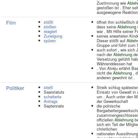
Zustimmung wie
Ableh
gestoßen ist . Eher se
ausgewogene Reaktio
Film
stößt
öffnet ihm schließlich 
stoßen
dass seine
Ablehnung
reagiert
war . Mit Hilfe seiner 
Zuneigung
seines erwarteten Kinde
spüren
Dieser stößt auf
Ableh
Gruppe und führt zum S
auch sofort , wie sich
nach der
Ablehnung
de
Versetzung gefühlt ha
Währenddessen hat
. Von Atréju erfährt Ba
nicht die
Ablehnung
, d
anderen gewohnt ist .
Politiker
stieß
Streik schlug späteste
Saarstatuts
Einsatz von Gewalt in
scheiterte
um . Auch unter den Mi
Antrags
der Gewerkschaft
Septennats
die polnische
Bergarbeitergewerksch
zusammengeschlossen 
offiziellen
Ablehnung
be
sich ein Teil der Mitgli
christlichen
nationalen Aussöhnung