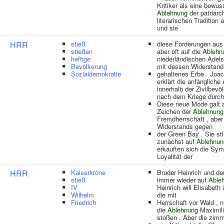
Kritiker als eine bewus
Ablehnung
der patriarc
literarischen Tradition
und sie
HRR
stieß
diese Forderungen aus
stießen
aber oft auf die
Ablehn
heftige
niederländischen Adels
Bevölkerung
mit dessen Widerstand
Sozialdemokratie
gehaltenes Erbe . Joa
erklärt die anfängliche
innerhalb der Zivilbevö
nach dem Kriege durch
Diese neue Mode galt a
Zeichen der
Ablehnung
Fremdherrschaft , abe
Widerstands gegen
der Green Bay . Sie st
zunächst auf
Ablehnun
erkauften sich die Sym
Loyalität der
HRR
Kaiserkrone
Bruder Heinrich und d
stieß
immer wieder auf
Able
IV
Heinrich will Elisabeth 
Wilhelm
die mit
Friedrich
Herrschaft vor Wald , 
die
Ablehnung
Maximili
stoßen . Aber die zim