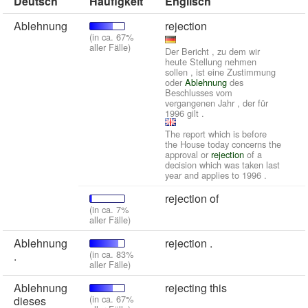
Deutsch
Häufigkeit
Englisch
Ablehnung
rejection
(in ca. 67%
aller Fälle)
Der Bericht , zu dem wir
heute Stellung nehmen
sollen , ist eine Zustimmung
oder
Ablehnung
des
Beschlusses vom
vergangenen Jahr , der für
1996 gilt .
The report which is before
the House today concerns the
approval or
rejection
of a
decision which was taken last
year and applies to 1996 .
rejection of
(in ca. 7%
aller Fälle)
Ablehnung
rejection .
(in ca. 83%
.
aller Fälle)
Ablehnung
rejecting this
(in ca. 67%
dieses