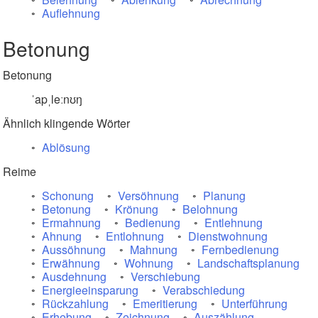
Auflehnung
Betonung
Betonung
ˈapˌleːnʊŋ
Ähnlich klingende Wörter
Ablösung
Reime
Schonung
Versöhnung
Planung
Betonung
Krönung
Belohnung
Ermahnung
Bedienung
Entlehnung
Ahnung
Entlohnung
Dienstwohnung
Aussöhnung
Mahnung
Fernbedienung
Erwähnung
Wohnung
Landschaftsplanung
Ausdehnung
Verschiebung
Energieeinsparung
Verabschiedung
Rückzahlung
Emeritierung
Unterführung
Erhebung
Zeichnung
Auszählung