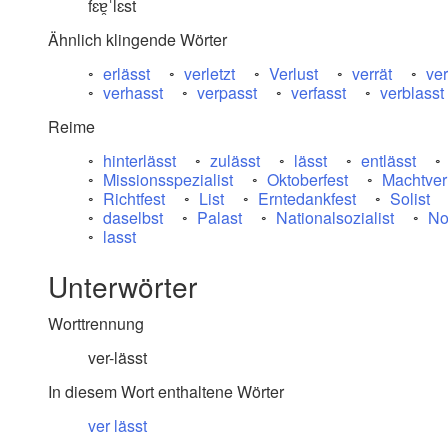
fɛɐ̯ˈlɛst
Ähnlich klingende Wörter
erlässt
verletzt
Verlust
verrät
ver
verhasst
verpasst
verfasst
verblasst
Reime
hinterlässt
zulässt
lässt
entlässt
Missionsspezialist
Oktoberfest
Machtver
Richtfest
List
Erntedankfest
Solist
daselbst
Palast
Nationalsozialist
No
lasst
Unterwörter
Worttrennung
ver-lässt
In diesem Wort enthaltene Wörter
ver
lässt