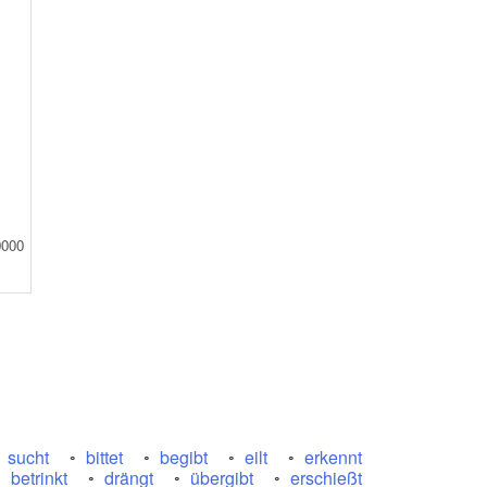
0000
sucht
bittet
begibt
eilt
erkennt
betrinkt
drängt
übergibt
erschießt