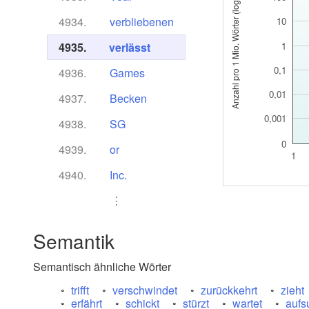
Anzahl pro 1 Mio. Wörter (logarithmisch)
4934.
verbliebenen
10
4935.
verlässt
1
0,1
4936.
Games
0,01
4937.
Becken
0,001
4938.
SG
0
4939.
or
1
4940.
Inc.
⋮
Semantik
Semantisch ähnliche Wörter
trifft
verschwindet
zurückkehrt
zieht
erfährt
schickt
stürzt
wartet
aufs