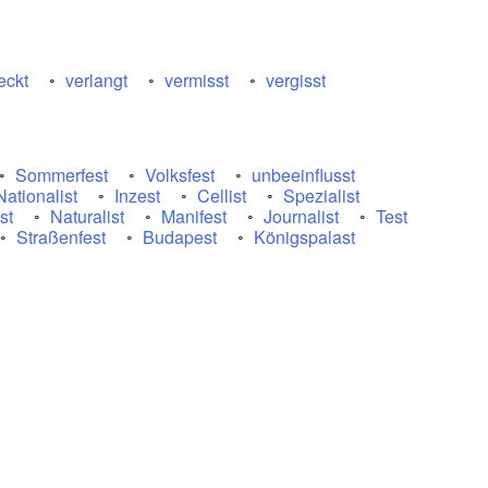
eckt
verlangt
vermisst
vergisst
Sommerfest
Volksfest
unbeeinflusst
Nationalist
Inzest
Cellist
Spezialist
st
Naturalist
Manifest
Journalist
Test
Straßenfest
Budapest
Königspalast