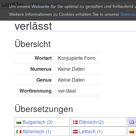
ωord.fyi
Häufigste Wörter
Um unsere Webseite für Sie optimal zu gestalten und fortlaufen
Weitere Informationen zu Cookies erhalten Sie in unserer
Datensc
verlässt
Übersicht
Wortart
Konjugierte Form
Numerus
Keine Daten
Genus
Keine Daten
Worttrennung
ver-lässt
Übersetzungen
Bulgarisch (3)
Dänisch (2)
Italienisch (1)
Lettisch (1)