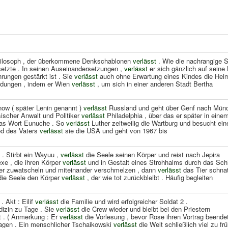
hilosoph , der überkommene Denkschablonen
verlässt
. Wie die nachrangige S
etzte . In seinen Auseinandersetzungen ,
verlässt
er sich gänzlich auf seine 
rungen gestärkt ist . Sie
verlässt
auch ohne Erwartung eines Kindes die Hei
indungen , indem er Wien
verlässt
, um sich in einer anderen Stadt Bertha
ánow ( später Lenin genannt )
verlässt
Russland und geht über Genf nach Münc
sischer Anwalt und Politiker
verlässt
Philadelphia , über das er später in eine
 das Wort Eunuche . So
verlässt
Luther zeitweilig die Wartburg und besucht ein
od des Vaters
verlässt
sie die USA und geht von 1967 bis
 . Stirbt ein Wayuu ,
verlässt
die Seele seinen Körper und reist nach Jepira
xe , die ihren Körper
verlässt
und in Gestalt eines Strohhalms durch das Sch
der zuwatscheln und miteinander verschmelzen , dann
verlässt
das Tier schnat
 die Seele den Körper
verlässt
, der wie tot zurückbleibt . Häufig begleiten
. Akt : Eilif
verlässt
die Familie und wird erfolgreicher Soldat 2 .
dizin zu Tage . Sie
verlässt
die Crew wieder und bleibt bei den Priestern
t . ( Anmerkung : Er
verlässt
die Vorlesung , bevor Rose ihren Vortrag beende
gen . Ein menschlicher Tschaikowski
verlässt
die Welt schließlich viel zu frü