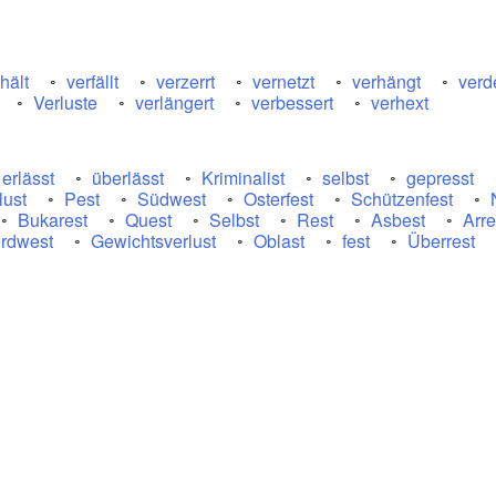
hält
verfällt
verzerrt
vernetzt
verhängt
verd
Verluste
verlängert
verbessert
verhext
erlässt
überlässt
Kriminalist
selbst
gepresst
lust
Pest
Südwest
Osterfest
Schützenfest
Bukarest
Quest
Selbst
Rest
Asbest
Arre
rdwest
Gewichtsverlust
Oblast
fest
Überrest