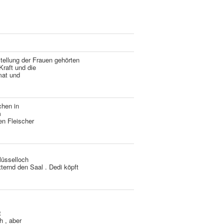
tellung der Frauen gehörten
Kraft und die
mat und
hen in
m
en Fleischer
lüsselloch
ternd den Saal . Dedi köpft
t
h , aber