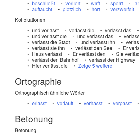
beschließt
verliert
wirft
sperrt
la
auftaucht
plötzlich
hört
verzweifelt
Kollokationen
und verlässt
verlässt die
verlässt das
und verlässt die
und verlässt das
verläss
verlässt die Stadt
und verlässt ihn
verläs
verlässt sie ihn
verlässt den See
Er verlä
Haus verlässt
Er verlässt den
Sie verläss
verlässt den Bahnhof
verlässt der Highway
Hier verlässt die
Zeige 5 weitere
Ortographie
Orthographisch ähnliche Wörter
erlässt
verläuft
verhasst
verpasst
Betonung
Betonung