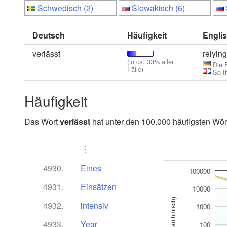
Schwedisch (2)
Slowakisch (6)
Deutsch
Häufigkeit
Engli
verlässt
relying
(in ca. 33% aller
Die 
Fälle)
So t
Häufigkeit
Das Wort
verlässt
hat unter den 100.000 häufigsten Wört
⋮
4930.
Eines
100000
4931.
Einsätzen
10000
4932.
intensiv
1000
4933.
Year
100