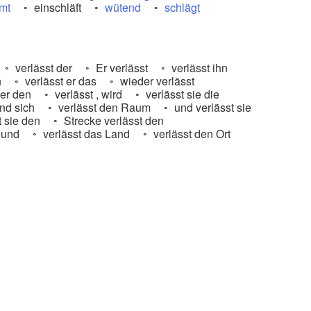
rmt
einschläft
wütend
schlägt
verlässt der
Er verlässt
verlässt ihn
n
verlässt er das
wieder verlässt
 er den
verlässt , wird
verlässt sie die
nd sich
verlässt den Raum
und verlässt sie
t sie den
Strecke verlässt den
 und
verlässt das Land
verlässt den Ort