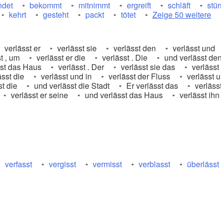
ndet
bekommt
mitnimmt
ergreift
schläft
stü
kehrt
gesteht
packt
tötet
Zeige 50 weitere
verlässt er
verlässt sie
verlässt den
verlässt und
t , um
verlässt er die
verlässt . Die
und verlässt de
st das Haus
verlässt . Der
verlässt sie das
verlässt
sst die
verlässt und in
verlässt der Fluss
verlässt u
t die
und verlässt die Stadt
Er verlässt das
verläss
verlässt er seine
und verlässt das Haus
verlässt ihn
verfasst
vergisst
vermisst
verblasst
überlässt