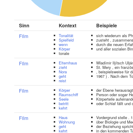
Sinn
Kontext
Beispiele
Film
Tonalität
sich wiederum als P
Spielfeld
zusteht , zusammens
wenn
durch die neuen Erfah
Körper
und aller sozialen B
tonale
Film
Elternhaus
Wladímir Iljítsch Ulj
zieht
St. Mery , ein franzö
Nora
, beispielsweise für
geht
1967 ) . Nach dem T
reist
Film
Körper
der Ebene herausragt
Raumschiff
Person oder sogar He
Seele
Körperteile aufeinan
betritt
oder Schlaf fällt und
kehrt
Film
Haus
Vordergrund stelle . 1 
Wohnung
über Biologie und Me
geht
der Beziehung sprich
kehrt
in den kommenden Ta