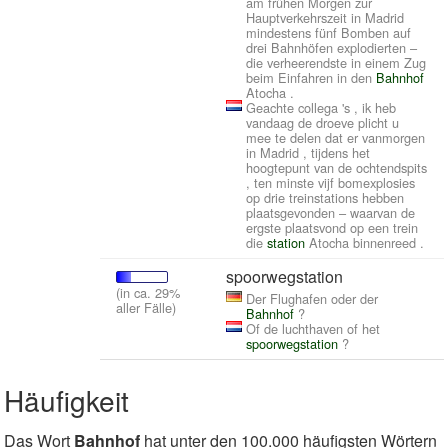
am frühen Morgen zur
Hauptverkehrszeit in Madrid
mindestens fünf Bomben auf
drei Bahnhöfen explodierten –
die verheerendste in einem Zug
beim Einfahren in den
Bahnhof
Atocha .
Geachte collega 's , ik heb
vandaag de droeve plicht u
mee te delen dat er vanmorgen
in Madrid , tijdens het
hoogtepunt van de ochtendspits
, ten minste vijf bomexplosies
op drie treinstations hebben
plaatsgevonden – waarvan de
ergste plaatsvond op een trein
die
station
Atocha binnenreed .
spoorwegstation
(in ca. 29%
Der Flughafen oder der
aller Fälle)
Bahnhof
?
Of de luchthaven of het
spoorwegstation
?
Häufigkeit
Das Wort
Bahnhof
hat unter den 100.000 häufigsten Wörtern