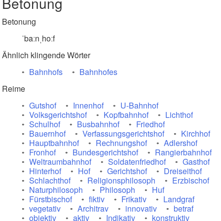
Betonung
Betonung
ˈbaːnˌhoːf
Ähnlich klingende Wörter
Bahnhofs
Bahnhofes
Reime
Gutshof
Innenhof
U-Bahnhof
Volksgerichtshof
Kopfbahnhof
Lichthof
Schulhof
Busbahnhof
Friedhof
Bauernhof
Verfassungsgerichtshof
Kirchhof
Hauptbahnhof
Rechnungshof
Adlershof
Fronhof
Bundesgerichtshof
Rangierbahnhof
Weltraumbahnhof
Soldatenfriedhof
Gasthof
Hinterhof
Hof
Gerichtshof
Dreiseithof
Schlachthof
Religionsphilosoph
Erzbischof
Naturphilosoph
Philosoph
Huf
Fürstbischof
fiktiv
Frikativ
Landgraf
vegetativ
Architrav
innovativ
betraf
objektiv
aktiv
Indikativ
konstruktiv