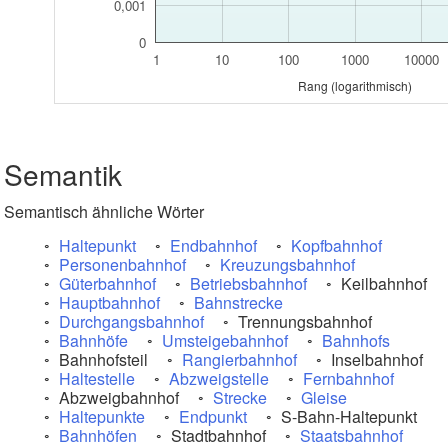
0,001
0
1
10
100
1000
10000
Rang (logarithmisch)
Semantik
Semantisch ähnliche Wörter
Haltepunkt
Endbahnhof
Kopfbahnhof
Personenbahnhof
Kreuzungsbahnhof
Güterbahnhof
Betriebsbahnhof
Keilbahnhof
Hauptbahnhof
Bahnstrecke
Durchgangsbahnhof
Trennungsbahnhof
Bahnhöfe
Umsteigebahnhof
Bahnhofs
Bahnhofsteil
Rangierbahnhof
Inselbahnhof
Haltestelle
Abzweigstelle
Fernbahnhof
Abzweigbahnhof
Strecke
Gleise
Haltepunkte
Endpunkt
S-Bahn-Haltepunkt
Bahnhöfen
Stadtbahnhof
Staatsbahnhof