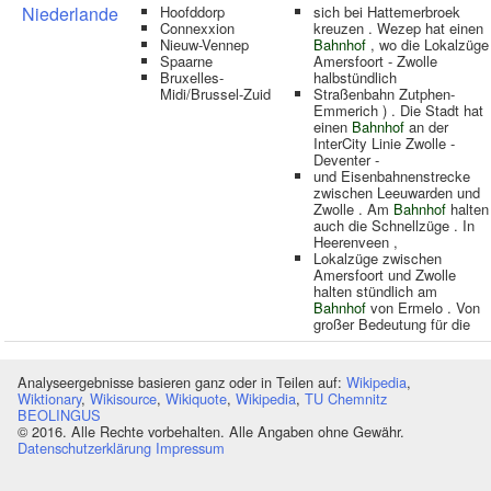
Niederlande
Hoofddorp
sich bei Hattemerbroek
Connexxion
kreuzen . Wezep hat einen
Nieuw-Vennep
Bahnhof
, wo die Lokalzüge
Spaarne
Amersfoort - Zwolle
Bruxelles-
halbstündlich
Midi/Brussel-Zuid
Straßenbahn Zutphen-
Emmerich ) . Die Stadt hat
einen
Bahnhof
an der
InterCity Linie Zwolle -
Deventer -
und Eisenbahnenstrecke
zwischen Leeuwarden und
Zwolle . Am
Bahnhof
halten
auch die Schnellzüge . In
Heerenveen ,
Lokalzüge zwischen
Amersfoort und Zwolle
halten stündlich am
Bahnhof
von Ermelo . Von
großer Bedeutung für die
Analyseergebnisse basieren ganz oder in Teilen auf:
Wikipedia
,
Wiktionary
,
Wikisource
,
Wikiquote
,
Wikipedia
,
TU Chemnitz
BEOLINGUS
© 2016. Alle Rechte vorbehalten. Alle Angaben ohne Gewähr.
Datenschutzerklärung
Impressum