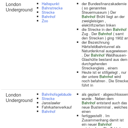
London
Haltepunkt
der Bundesfinanzakademie
Bahnstrecke
( so genanntes
Underground
Strecke
Steuermuseum ) Der
Bahnhof
Bahnhof
Brühl liegt an der
Zoo
zweigleisigen ,
elektrifizierten linken
die Strecke in den
Bahnhof
Zug . Der
Bahnhof
( samt
den Strecken ) ging 1902 a
der Bezeichnung
Härtsfeldbahntunnel als
Naturdenkmal ausgewiesen
. Der
Bahnhof
Waldhausen-
Glashütte bestand aus dem
durchgehenden
Streckengleis , einem
Heute ist er stillgelegt , nur
der untere
Bahnhof
wird
noch befahren . Die Strecke
führt in
London
Bahnhofsgebäude
als geplant - abgeschlossen
Strecke
wurde . Neben dem
Underground
Jaroslawler
Bahnhof
entstand auch das
Fahrkartenverkauf
neue Busterminal , welches
Bahnhof
einen
fertiggestellt . Im
Zusammenhang damit ist
ein neuer
Bahnhof