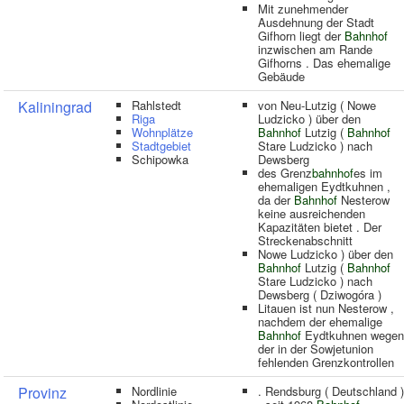
Mit zunehmender
Ausdehnung der Stadt
Gifhorn liegt der
Bahnhof
inzwischen am Rande
Gifhorns . Das ehemalige
Gebäude
Kaliningrad
Rahlstedt
von Neu-Lutzig ( Nowe
Riga
Ludzicko ) über den
Wohnplätze
Bahnhof
Lutzig (
Bahnhof
Stadtgebiet
Stare Ludzicko ) nach
Schipowka
Dewsberg
des Grenz
bahnhof
es im
ehemaligen Eydtkuhnen ,
da der
Bahnhof
Nesterow
keine ausreichenden
Kapazitäten bietet . Der
Streckenabschnitt
Nowe Ludzicko ) über den
Bahnhof
Lutzig (
Bahnhof
Stare Ludzicko ) nach
Dewsberg ( Dziwogóra )
Litauen ist nun Nesterow ,
nachdem der ehemalige
Bahnhof
Eydtkuhnen wegen
der in der Sowjetunion
fehlenden Grenzkontrollen
Provinz
Nordlinie
. Rendsburg ( Deutschland )