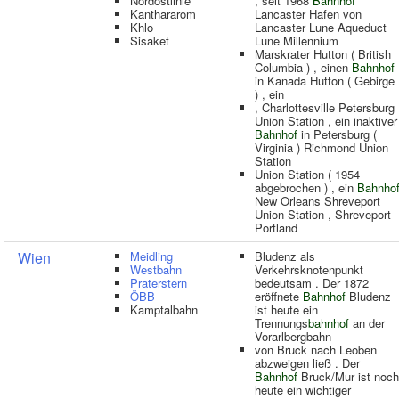
Nordostlinie
, seit 1968
Bahnhof
Kanthararom
Lancaster Hafen von
Khlo
Lancaster Lune Aqueduct
Sisaket
Lune Millennium
Marskrater Hutton ( British
Columbia ) , einen
Bahnhof
in Kanada Hutton ( Gebirge
) , ein
, Charlottesville Petersburg
Union Station , ein inaktiver
Bahnhof
in Petersburg (
Virginia ) Richmond Union
Station
Union Station ( 1954
abgebrochen ) , ein
Bahnho
New Orleans Shreveport
Union Station , Shreveport
Portland
Wien
Meidling
Bludenz als
Westbahn
Verkehrsknotenpunkt
Praterstern
bedeutsam . Der 1872
ÖBB
eröffnete
Bahnhof
Bludenz
Kamptalbahn
ist heute ein
Trennungs
bahnhof
an der
Vorarlbergbahn
von Bruck nach Leoben
abzweigen ließ . Der
Bahnhof
Bruck/Mur ist noch
heute ein wichtiger