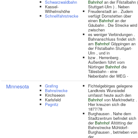
Schwarzwaldbahn
Bahnhof
an der Filstalbahn 
Kassel-
Stuttgart-Ulm ) . Neben
Wilhelmshöhe
Freudenstadt an . Zudem
Schnellfahrstrecke
verfügt Dornstetten über
einen
Bahnhof
an der
Gäubahn . Die Strecke wird
zwischen
es weniger Verbindungen .
Bahnanschluss findet sich
am
Bahnhof
Göppingen an
der Filstalbahn Stuttgart-
Ulm , und in
bzw . Herrenberg .
Außerdem führt vom
Nürtinger
Bahnhof
die
Tälesbahn - eine
Nebenbahn der WEG -
Minnesota
Grafing
Fichtelgebirges gelegene
Bahnstrecke
Landkreis Wunsiedel
Kirchseeon
umfasst heute auch den
Karlsfeld
Bahnhof
von Marktredwitz .
Pegnitz
Hier kreuzen sich die
1877/78
Burghausen . Nahe dem
Stadtzentrum befindet sich
der
Bahnhof
Altötting der
Bahnstrecke Mühldorf-
Burghausen , betrieben von
der