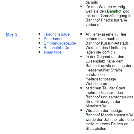
damals
für den Westen wichtig ,
weil sie den
Bahnhof
Zoo
mit dem Grenzübergang im
Bahnhof
Friedrichstraße
verband
Berlin
Friedrichstraße
Artilleriekaserne ) . Hier
Potsdamer
befand sich auch der
Empfangsgebäude
Bahnhof
Küstrin-Altstadt .
Bahnhofstraße
Westlich des Umfluters
ehemalige
lagen die dörflich
In der Gegend um den
Luisenplatz nahe dem
Bahnhof
sowie entlang der
Heegermühler Straße
entstanden
mehrgeschossige
Wohnbauten
östlichen Teil der Stadt
mehrere Häuser , den
Bahnhof
und zerstörten das
Kino Filmburg in der
Mittelstraße
Wie auch der heutige
Bahnhof
Magdalenenstraße
wurde der
Bahnhof
als hohe
Halle mit zwei Reihen an
Stützpfeilern