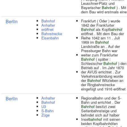
Leuschner-Platz und
Bayerischer
Bahnhof
) . Mit
dem Bau wird erstmals eine
Berlin
Bahnhof
Frankfurt ( Oder ) wurde
Anhalter
1842 der Frankfurter
eröffnet
Bahnhof
als Kopf
bahnhof
Bahnstrecke
eröffnet . Mit dem Bau der
Eisenbahn
Reihe 1042 am 11 . Juli
1969 im
Bahnhof
Landstraße an . Auf der
Pressburger Bahn war
weiter zum Frankfurter
Bahnhof
( später :
Schlesischer
Bahnhof
) den
Betrieb auf . Im Jahr 1870
der AVUS errichtet . Zur
Verkehrsanbindung wurde
der
Bahnhof
Witzleben an
der Ringbahnstrecke
eingefügt und 1916 eröffnet
Berlin
Anhalter
Regionalbahn und der S-
Bahnhof
Bahn und errichtet . Der
U3
Bahnhof
besitzt zwei
S-Bahn
Seitenbahnsteige und
Züge
befindet sich auf halber
Insel
bahnhof
mit seinen
beiden Kopfbahnhöfen