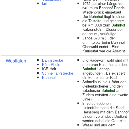
km
1972 auf einer Länge von
640 m im
Bahnhof
Rheda-
Wiedenbrück eingebaut .
Der
Bahnhof
liegt in einem
die Talseite und gelangte
bei km 33,6 zum
Bahnhof
Katzenstein . Dieser soll
der neue , vorläufige
Länge 673 m ) , der
unmittelbar beim
Bahnhof
Oberwald endet . Eine
Kuriosität war die Absicht
Westfalen
Bahnstrecke
und Radevormwald sind mit
Köln-Rhein
mehreren Buslinien an den
ICE-Halt
Bahnhof
Lennep
Schnellfahrstrecke
angebunden . Es existiert
Bahnhof
ein kombinierter Rad
Schnellbuslinie 1 fährt den
Geilenkirchener und den
Erkelenzer
Bahnhof
an .
Zudem existiert eine zweite
Linie (
in verschiedenen
Linienführungen die Stadt
Heinsberg mit dem
Bahnhof
Lindern verbindet . Bedient
werden dabei die Ortsteile
Wesel und aus dem