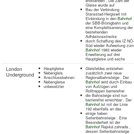
entstanden . Die Zahl der
Gleise wurde auf
Bau der Verbindung
Stansstad-Hergiswil mit
Einbindung in den
Bahnhof
der SBB-Brünigbahn und
eine Komplettsanierung der
bestehenden
Adhäsionsstrecke
durch Schaffung des IZ NÖ-
Süd wieder Aufwertung zum
Bahnhof
1983 wieder
Erweiterung auf drei
Hauptgleise und sechs
London
Hauptgleise
Gleisfeldes entstehen
Nebengleis
zusätzlich zwei neue
Underground
Anschlussbahnen
Regionalbahnsteige . Der
Nebengleise
Bahnhof
wird durch Einbau
unbesetzter
von Aufzügen und
Rolltreppen barrierefrei
die Bahnsteige sind nun
barrierefrei erreichbar . Der
Bahnhof
ist mit der Linie
192 ebenfalls an das
einige haben
Seitenbahnsteige . Eine
Besonderheit ist der
Bahnhof
Rajská zahrada ,
dessen Seitenbahnsteige