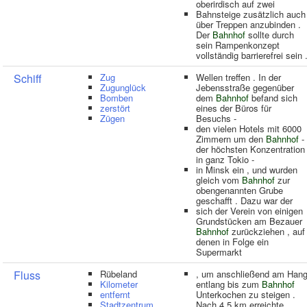
oberirdisch auf zwei
Bahnsteige zusätzlich auch
über Treppen anzubinden .
Der
Bahnhof
sollte durch
sein Rampenkonzept
vollständig barrierefrei sein 
Schiff
Zug
Wellen treffen . In der
Zugunglück
Jebensstraße gegenüber
Bomben
dem
Bahnhof
befand sich
zerstört
eines der Büros für
Zügen
Besuchs -
den vielen Hotels mit 6000
Zimmern um den
Bahnhof
-
der höchsten Konzentration
in ganz Tokio -
in Minsk ein , und wurden
gleich vom
Bahnhof
zur
obengenannten Grube
geschafft . Dazu war der
sich der Verein von einigen
Grundstücken am Bezauer
Bahnhof
zurückziehen , auf
denen in Folge ein
Supermarkt
Fluss
Rübeland
, um anschließend am Han
Kilometer
entlang bis zum
Bahnhof
entfernt
Unterkochen zu steigen .
Stadtzentrum
Nach 4,5 km erreichte