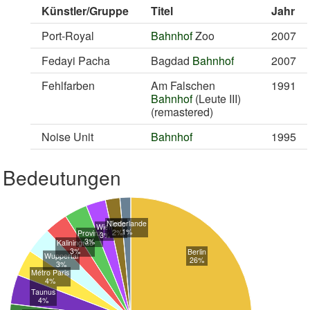
Künstler/Gruppe
Titel
Jahr
Port-Royal
Bahnhof
Zoo
2007
Fedayi Pacha
Bagdad
Bahnhof
2007
Fehlfarben
Am Falschen
1991
Bahnhof
(Leute III)
(remastered)
Noise Unit
Bahnhof
1995
Bedeutungen
Niederlande
Tokio
Wien
1%
2%
Provinz
3%
3%
Kaliningrad
3%
Berlin
Wuppertal
26%
3%
Métro Paris
4%
Taunus
4%