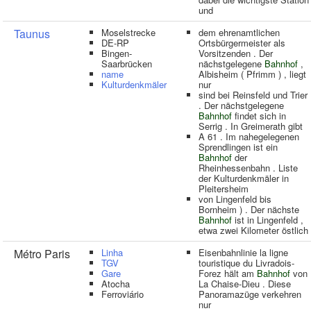
und
Taunus
Moselstrecke
dem ehrenamtlichen
DE-RP
Ortsbürgermeister als
Bingen-
Vorsitzenden . Der
Saarbrücken
nächstgelegene
Bahnhof
,
name
Albisheim ( Pfrimm ) , liegt
Kulturdenkmäler
nur
sind bei Reinsfeld und Trier
. Der nächstgelegene
Bahnhof
findet sich in
Serrig . In Greimerath gibt
A 61 . Im nahegelegenen
Sprendlingen ist ein
Bahnhof
der
Rheinhessenbahn . Liste
der Kulturdenkmäler in
Pleitersheim
von Lingenfeld bis
Bornheim ) . Der nächste
Bahnhof
ist in Lingenfeld ,
etwa zwei Kilometer östlich
Métro Paris
Linha
Eisenbahnlinie la ligne
TGV
touristique du Livradois-
Gare
Forez hält am
Bahnhof
von
Atocha
La Chaise-Dieu . Diese
Ferroviário
Panoramazüge verkehren
nur