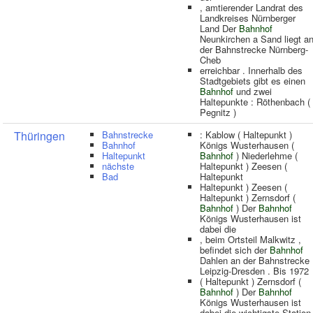
, amtierender Landrat des
Landkreises Nürnberger
Land Der
Bahnhof
Neunkirchen a Sand liegt a
der Bahnstrecke Nürnberg-
Cheb
erreichbar . Innerhalb des
Stadtgebiets gibt es einen
Bahnhof
und zwei
Haltepunkte : Röthenbach (
Pegnitz )
Thüringen
Bahnstrecke
: Kablow ( Haltepunkt )
Bahnhof
Königs Wusterhausen (
Haltepunkt
Bahnhof
) Niederlehme (
nächste
Haltepunkt ) Zeesen (
Bad
Haltepunkt
Haltepunkt ) Zeesen (
Haltepunkt ) Zernsdorf (
Bahnhof
) Der
Bahnhof
Königs Wusterhausen ist
dabei die
, beim Ortsteil Malkwitz ,
befindet sich der
Bahnhof
Dahlen an der Bahnstrecke
Leipzig-Dresden . Bis 1972
( Haltepunkt ) Zernsdorf (
Bahnhof
) Der
Bahnhof
Königs Wusterhausen ist
dabei die wichtigste Station