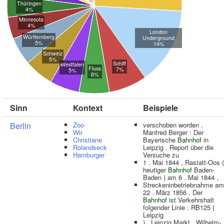
Thüringen
4%
Minnesota
4%
London
Württemberg
Underground
5%
14%
Schweiz
5%
Schiff
Westfalen
Fluss
7%
5%
6%
Sinn
Kontext
Beispiele
Berlin
Zoo
verschoben worden .
Wir
Manfred Berger : Der
Christiane
Bayerische
Bahnhof
in
Rolandseck
Leipzig . Report über die
Hamburger
Versuche zu
1 . Mai 1844 , Rastatt-Oos (
heutiger
Bahnhof
Baden-
Baden ) am 6 . Mai 1844 ,
Streckeninbetriebnahme am
22 . März 1856 . Der
Bahnhof
ist Verkehrshalt
folgender Linie : RB125 (
Leipzig
) , Leipzig Markt , Wilhelm-