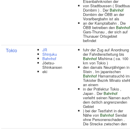
Eisenbahnknoten der
von Stadtbussen ( Stadtbus
Dornbirn ) . Der
Bahnhof
Dornbirn der ÖBB an der
Vorarlbergbahn ist als
an der Kamptalbahn . Die
ÖBB betreiben den
Bahnhof
Gars-Thunau , der sich auf
Thunauer Ortsgebiet
befindet
Tokio
JR
fuhr der Zug auf Anordnung
Shinjuku
der Fahrdienstleitung bis
Bahnhof
Bahnhof
Mishima ( ca. 100
Jōetsu-
km von Tokio )
Shinkansen
den damals Neunjährigen in
eki
Stein . Im japanischen
Bahnhof
Hamamatsuchō im
Tokioter Bezirk Minato steh
an einem
in der Präfektur Tokio ,
Japan . Der
Bahnhof
verleiht seinen Namen auch
dem östlich angrenzenden
Gebiet
) bei der Testfahrt in der
Nähe von
Bahnhof
Sendai
ohne Personenschaden .
Die Strecke zwischen den