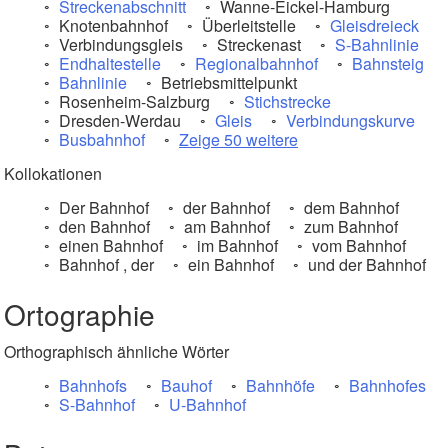
Streckenabschnitt
Wanne-Eickel-Hamburg
Knotenbahnhof
Überleitstelle
Gleisdreieck
Verbindungsgleis
Streckenast
S-Bahnlinie
Endhaltestelle
Regionalbahnhof
Bahnsteig
Bahnlinie
Betriebsmittelpunkt
Rosenheim-Salzburg
Stichstrecke
Dresden-Werdau
Gleis
Verbindungskurve
Busbahnhof
Zeige 50 weitere
Kollokationen
Der Bahnhof
der Bahnhof
dem Bahnhof
den Bahnhof
am Bahnhof
zum Bahnhof
einen Bahnhof
im Bahnhof
vom Bahnhof
Bahnhof , der
ein Bahnhof
und der Bahnhof
Ortographie
Orthographisch ähnliche Wörter
Bahnhofs
Bauhof
Bahnhöfe
Bahnhofes
S-Bahnhof
U-Bahnhof