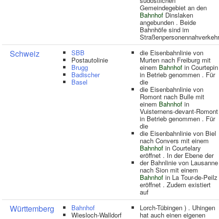
südöstlichen
Gemeindegebiet an den
Bahnhof
Dinslaken
angebunden . Beide
Bahnhöfe sind im
Straßenpersonennahverkeh
Schweiz
SBB
die Eisenbahnlinie von
Postautolinie
Murten nach Freiburg mit
Brugg
einem
Bahnhof
in Courtepin
Badischer
in Betrieb genommen . Für
Basel
die
die Eisenbahnlinie von
Romont nach Bulle mit
einem
Bahnhof
in
Vuisternens-devant-Romont
in Betrieb genommen . Für
die
die Eisenbahnlinie von Biel
nach Convers mit einem
Bahnhof
in Courtelary
eröffnet . In der Ebene der
der Bahnlinie von Lausanne
nach Sion mit einem
Bahnhof
in La Tour-de-Peilz
eröffnet . Zudem existiert
auf
Württemberg
Bahnhof
Lorch-Tübingen ) . Uhingen
Wiesloch-Walldorf
hat auch einen eigenen