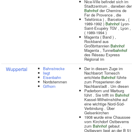
Nice-Ville befindet sich im
Stadtzentrum , daneben der
Bahnhof
der Chemins de
Fer de Provence , die
Telefónica ) , Barcelona , (
1989-1992 )
Bahnhof
Lyon-
Saint-Exupéry TGV , Lyon ,
( 1989-1994 )
Magenta ( Band ) ,
Rockband aus
Großbritannien
Bahnhof
Magenta , Tunnel
bahnhof
des Réseau Express
Régional im
Wuppertal
Bahnstrecke
Der in diesem Zuge im
liegt
Nachbarort Tornesch
Eisenbahn
errichtete
Bahnhof
führte
Nordstemmen
zum Prosperieren der
Gifhorn
Nachbarstadt . Um diesen
Paderborn und Warburg
führt . Sie trifft im
Bahnhof
Kassel-Wilhelmshöhe auf
eine wichtige Nord-Süd-
Verbindung . Über
Gelsenkirchen
1908 wurde eine Chaussee
vom Kirchdorf Ostbeverns
zum
Bahnhof
gebaut .
Ostbevern liegt an der B 51