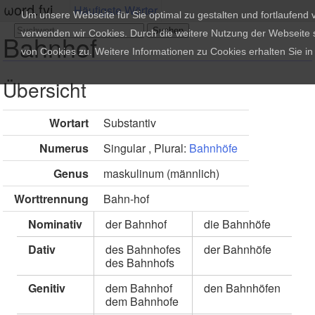
ωord.fyi
Häufigste Wörter
Um unsere Webseite für Sie optimal zu gestalten und fortlaufend
verwenden wir Cookies. Durch die weitere Nutzung der Webseite
Bahnhof
von Cookies zu. Weitere Informationen zu Cookies erhalten Sie i
Übersicht
Wortart
Substantiv
Numerus
Singular , Plural:
Bahnhöfe
Genus
maskulinum (männlich)
Worttrennung
Bahn-hof
Nominativ
der Bahnhof
die Bahnhöfe
Dativ
des Bahnhofes
der Bahnhöfe
des Bahnhofs
Genitiv
dem Bahnhof
den Bahnhöfen
dem Bahnhofe