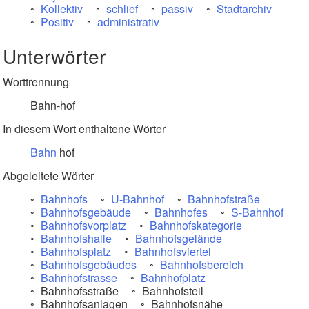
Kollektiv
schlief
passiv
Stadtarchiv
Positiv
administrativ
Unterwörter
Worttrennung
Bahn-hof
In diesem Wort enthaltene Wörter
Bahn
hof
Abgeleitete Wörter
Bahnhofs
U-Bahnhof
Bahnhofstraße
Bahnhofsgebäude
Bahnhofes
S-Bahnhof
Bahnhofsvorplatz
Bahnhofskategorie
Bahnhofshalle
Bahnhofsgelände
Bahnhofsplatz
Bahnhofsviertel
Bahnhofsgebäudes
Bahnhofsbereich
Bahnhofstrasse
Bahnhofplatz
Bahnhofsstraße
Bahnhofsteil
Bahnhofsanlagen
Bahnhofsnähe