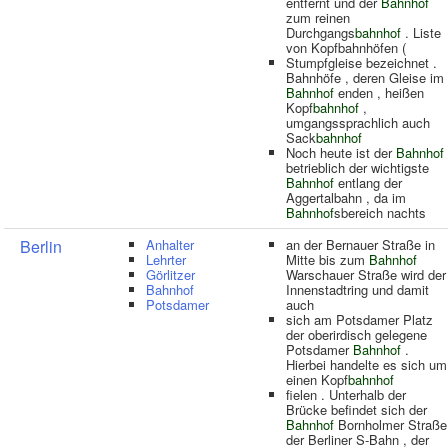
entfernt und der
Bahnhof
zum reinen
Durchgangs
bahnhof
. Liste
von Kopfbahnhöfen (
Stumpfgleise bezeichnet .
Bahnhöfe , deren Gleise im
Bahnhof
enden , heißen
Kopf
bahnhof
,
umgangssprachlich auch
Sack
bahnhof
Noch heute ist der
Bahnhof
betrieblich der wichtigste
Bahnhof
entlang der
Aggertalbahn , da im
Bahnhof
sbereich nachts
Berlin
Anhalter
an der Bernauer Straße in
Lehrter
Mitte bis zum
Bahnhof
Görlitzer
Warschauer Straße wird der
Bahnhof
Innenstadtring und damit
Potsdamer
auch
sich am Potsdamer Platz
der oberirdisch gelegene
Potsdamer
Bahnhof
.
Hierbei handelte es sich um
einen Kopf
bahnhof
fielen . Unterhalb der
Brücke befindet sich der
Bahnhof
Bornholmer Straße
der Berliner S-Bahn , der