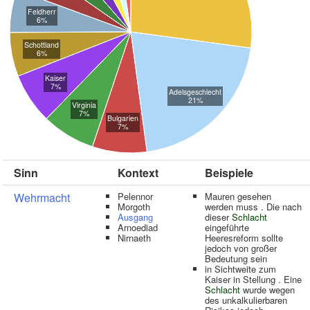
Feldherr
6%
Schottland
6%
Kaiser
7%
Adelsgeschlecht
21%
Virginia
7%
Bulgarien
7%
Sinn
Kontext
Beispiele
Wehrmacht
Pelennor
Mauren gesehen
Morgoth
werden muss . Die nach
Ausgang
dieser
Schlacht
Arnoediad
eingeführte
Nirnaeth
Heeresreform sollte
jedoch von großer
Bedeutung sein
in Sichtweite zum
Kaiser in Stellung . Eine
Schlacht
wurde wegen
des unkalkulierbaren