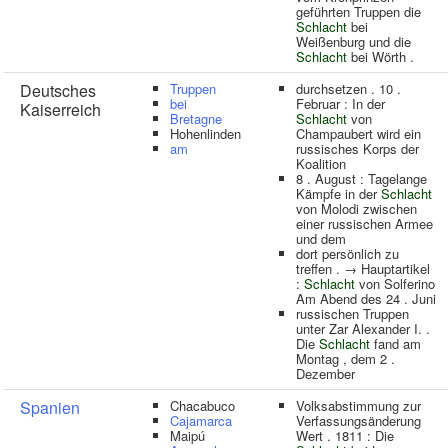
geführten Truppen die
Schlacht
bei
Weißenburg und die
Schlacht
bei Wörth .
Deutsches
Truppen
durchsetzen . 10 .
bei
Februar : In der
Kaiserreich
Bretagne
Schlacht
von
Hohenlinden
Champaubert wird ein
am
russisches Korps der
Koalition
8 . August : Tagelange
Kämpfe in der
Schlacht
von Molodi zwischen
einer russischen Armee
und dem
dort persönlich zu
treffen . → Hauptartikel
:
Schlacht
von Solferino
Am Abend des 24 . Juni
russischen Truppen
unter Zar Alexander I. .
Die
Schlacht
fand am
Montag , dem 2 .
Dezember
Spanien
Chacabuco
Volksabstimmung zur
Cajamarca
Verfassungsänderung
Maipú
Wert . 1811 : Die