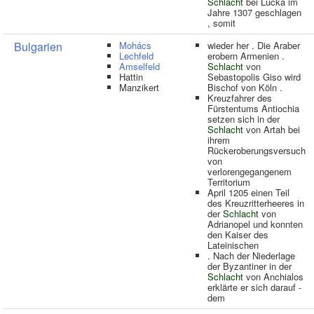
Schlacht
bei Lucka im
Jahre 1307 geschlagen
, somit
Bulgarien
Mohács
wieder her . Die Araber
Lechfeld
erobern Armenien .
Amselfeld
Schlacht
von
Hattin
Sebastopolis Giso wird
Manzikert
Bischof von Köln .
Kreuzfahrer des
Fürstentums Antiochia
setzen sich in der
Schlacht
von Artah bei
ihrem
Rückeroberungsversuch
von
verlorengegangenem
Territorium
April 1205 einen Teil
des Kreuzritterheeres in
der
Schlacht
von
Adrianopel und konnten
den Kaiser des
Lateinischen
. Nach der Niederlage
der Byzantiner in der
Schlacht
von Anchialos
erklärte er sich darauf -
dem