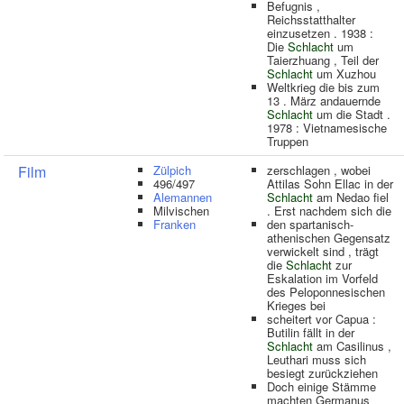
Befugnis ,
Reichsstatthalter
einzusetzen . 1938 :
Die
Schlacht
um
Taierzhuang , Teil der
Schlacht
um Xuzhou
Weltkrieg die bis zum
13 . März andauernde
Schlacht
um die Stadt .
1978 : Vietnamesische
Truppen
Film
Zülpich
zerschlagen , wobei
496/497
Attilas Sohn Ellac in der
Alemannen
Schlacht
am Nedao fiel
Milvischen
. Erst nachdem sich die
Franken
den spartanisch-
athenischen Gegensatz
verwickelt sind , trägt
die
Schlacht
zur
Eskalation im Vorfeld
des Peloponnesischen
Krieges bei
scheitert vor Capua :
Butilin fällt in der
Schlacht
am Casilinus ,
Leuthari muss sich
besiegt zurückziehen
Doch einige Stämme
machten Germanus