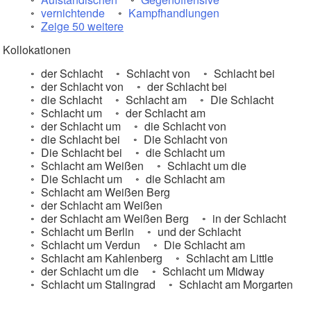
vernichtende
Kampfhandlungen
Zeige 50 weitere
Kollokationen
der Schlacht
Schlacht von
Schlacht bei
der Schlacht von
der Schlacht bei
die Schlacht
Schlacht am
Die Schlacht
Schlacht um
der Schlacht am
der Schlacht um
die Schlacht von
die Schlacht bei
Die Schlacht von
Die Schlacht bei
die Schlacht um
Schlacht am Weißen
Schlacht um die
Die Schlacht um
die Schlacht am
Schlacht am Weißen Berg
der Schlacht am Weißen
der Schlacht am Weißen Berg
in der Schlacht
Schlacht um Berlin
und der Schlacht
Schlacht um Verdun
Die Schlacht am
Schlacht am Kahlenberg
Schlacht am Little
der Schlacht um die
Schlacht um Midway
Schlacht um Stalingrad
Schlacht am Morgarten