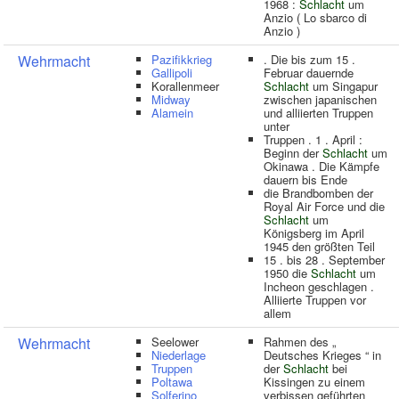
1968 :
Schlacht
um
Anzio ( Lo sbarco di
Anzio )
Wehrmacht
Pazifikkrieg
. Die bis zum 15 .
Gallipoli
Februar dauernde
Korallenmeer
Schlacht
um Singapur
Midway
zwischen japanischen
Alamein
und alliierten Truppen
unter
Truppen . 1 . April :
Beginn der
Schlacht
um
Okinawa . Die Kämpfe
dauern bis Ende
die Brandbomben der
Royal Air Force und die
Schlacht
um
Königsberg im April
1945 den größten Teil
15 . bis 28 . September
1950 die
Schlacht
um
Incheon geschlagen .
Alliierte Truppen vor
allem
Wehrmacht
Seelower
Rahmen des „
Niederlage
Deutsches Krieges “ in
Truppen
der
Schlacht
bei
Poltawa
Kissingen zu einem
Solferino
verbissen geführten