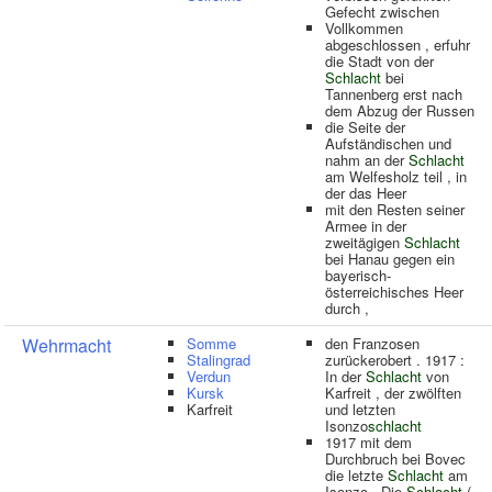
Gefecht zwischen
Vollkommen
abgeschlossen , erfuhr
die Stadt von der
Schlacht
bei
Tannenberg erst nach
dem Abzug der Russen
die Seite der
Aufständischen und
nahm an der
Schlacht
am Welfesholz teil , in
der das Heer
mit den Resten seiner
Armee in der
zweitägigen
Schlacht
bei Hanau gegen ein
bayerisch-
österreichisches Heer
durch ,
Wehrmacht
Somme
den Franzosen
Stalingrad
zurückerobert . 1917 :
Verdun
In der
Schlacht
von
Kursk
Karfreit , der zwölften
Karfreit
und letzten
Isonzo
schlacht
1917 mit dem
Durchbruch bei Bovec
die letzte
Schlacht
am
Isonzo . Die
Schlacht
(