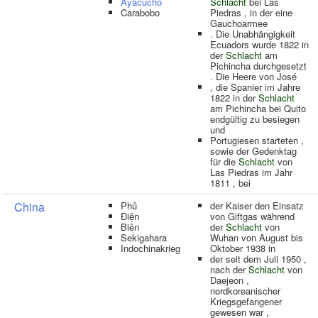
Ayacucho
Schlacht
bei Las
Carabobo
Piedras , in der eine
Gauchoarmee
. Die Unabhängigkeit
Ecuadors wurde 1822 in
der
Schlacht
am
Pichincha durchgesetzt
. Die Heere von José
, die Spanier im Jahre
1822 in der
Schlacht
am Pichincha bei Quito
endgültig zu besiegen
und
Portugiesen starteten ,
sowie der Gedenktag
für die
Schlacht
von
Las Piedras im Jahr
1811 , bei
China
Phủ
der Kaiser den Einsatz
Điện
von Giftgas während
Biên
der
Schlacht
von
Sekigahara
Wuhan von August bis
Indochinakrieg
Oktober 1938 in
der seit dem Juli 1950 ,
nach der
Schlacht
von
Daejeon ,
nordkoreanischer
Kriegsgefangener
gewesen war ,