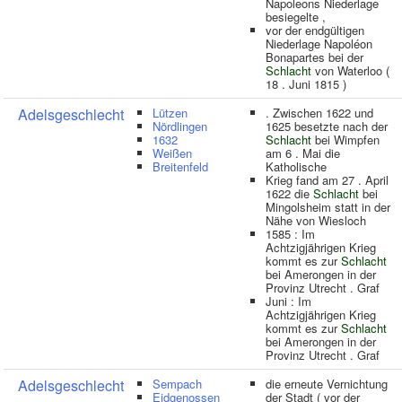
Napoleons Niederlage
besiegelte ,
vor der endgültigen
Niederlage Napoléon
Bonapartes bei der
Schlacht
von Waterloo (
18 . Juni 1815 )
Adelsgeschlecht
Lützen
. Zwischen 1622 und
Nördlingen
1625 besetzte nach der
1632
Schlacht
bei Wimpfen
Weißen
am 6 . Mai die
Breitenfeld
Katholische
Krieg fand am 27 . April
1622 die
Schlacht
bei
Mingolsheim statt in der
Nähe von Wiesloch
1585 : Im
Achtzigjährigen Krieg
kommt es zur
Schlacht
bei Amerongen in der
Provinz Utrecht . Graf
Juni : Im
Achtzigjährigen Krieg
kommt es zur
Schlacht
bei Amerongen in der
Provinz Utrecht . Graf
Adelsgeschlecht
Sempach
die erneute Vernichtung
Eidgenossen
der Stadt ( vor der