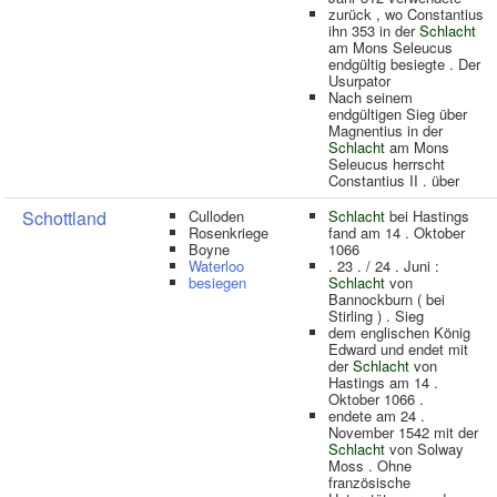
zurück , wo Constantius
ihn 353 in der
Schlacht
am Mons Seleucus
endgültig besiegte . Der
Usurpator
Nach seinem
endgültigen Sieg über
Magnentius in der
Schlacht
am Mons
Seleucus herrscht
Constantius II . über
Schottland
Culloden
Schlacht
bei Hastings
Rosenkriege
fand am 14 . Oktober
Boyne
1066
Waterloo
. 23 . / 24 . Juni :
besiegen
Schlacht
von
Bannockburn ( bei
Stirling ) . Sieg
dem englischen König
Edward und endet mit
der
Schlacht
von
Hastings am 14 .
Oktober 1066 .
endete am 24 .
November 1542 mit der
Schlacht
von Solway
Moss . Ohne
französische