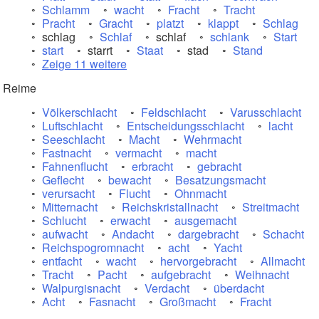
Schlamm
wacht
Fracht
Tracht
Pracht
Gracht
platzt
klappt
Schlag
schlag
Schlaf
schlaf
schlank
Start
start
starrt
Staat
stad
Stand
Zeige 11 weitere
Reime
Völkerschlacht
Feldschlacht
Varusschlacht
Luftschlacht
Entscheidungsschlacht
lacht
Seeschlacht
Macht
Wehrmacht
Fastnacht
vermacht
macht
Fahnenflucht
erbracht
gebracht
Geflecht
bewacht
Besatzungsmacht
verursacht
Flucht
Ohnmacht
Mitternacht
Reichskristallnacht
Streitmacht
Schlucht
erwacht
ausgemacht
aufwacht
Andacht
dargebracht
Schacht
Reichspogromnacht
acht
Yacht
entfacht
wacht
hervorgebracht
Allmacht
Tracht
Pacht
aufgebracht
Weihnacht
Walpurgisnacht
Verdacht
überdacht
Acht
Fasnacht
Großmacht
Fracht