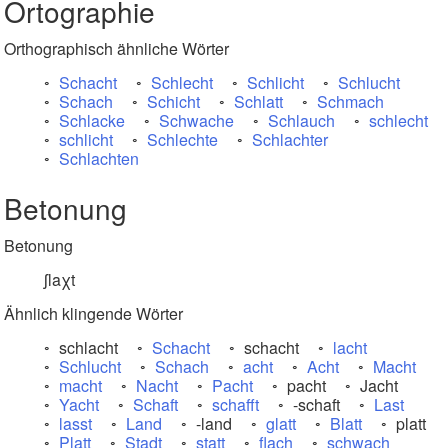
Ortographie
Orthographisch ähnliche Wörter
Schacht
Schlecht
Schlicht
Schlucht
Schach
Schicht
Schlatt
Schmach
Schlacke
Schwache
Schlauch
schlecht
schlicht
Schlechte
Schlachter
Schlachten
Betonung
Betonung
ʃlaχt
Ähnlich klingende Wörter
schlacht
Schacht
schacht
lacht
Schlucht
Schach
acht
Acht
Macht
macht
Nacht
Pacht
pacht
Jacht
Yacht
Schaft
schafft
-schaft
Last
lasst
Land
-land
glatt
Blatt
platt
Platt
Stadt
statt
flach
schwach