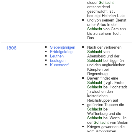
dieser
Schlacht
entscheidend
geschwächt ist ,
besteigt Heinrich I. als
und von seinem Dienst
unter Artus in der
Schlacht
von Camlann
bis zu seinem Tod .
Das
1806
Siebenjährigen
Nach der verlorenen
Erbfolgekrieg
Schlacht
von
Leuthen
Abensberg und der
besiegen
Schlacht
bei Eggmühl
Kunersdorf
und den unglücklichen
Kämpfen bei
Regensburg
Bayern findet eine
Schlacht
( vgl . Erste
Schlacht
bei Höchstädt
) zwischen den
kaiserlichen
Reichstruppen auf
geführten Truppen die
Schlacht
bei
Weißenburg und die
Schlacht
bei Wörth . In
der
Schlacht
von Sedan
Krieges gewannen die
vom Kronprinzen