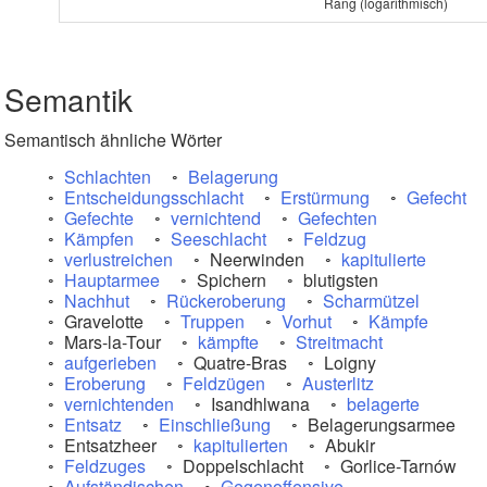
Rang (logarithmisch)
Semantik
Semantisch ähnliche Wörter
Schlachten
Belagerung
Entscheidungsschlacht
Erstürmung
Gefecht
Gefechte
vernichtend
Gefechten
Kämpfen
Seeschlacht
Feldzug
verlustreichen
Neerwinden
kapitulierte
Hauptarmee
Spichern
blutigsten
Nachhut
Rückeroberung
Scharmützel
Gravelotte
Truppen
Vorhut
Kämpfe
Mars-la-Tour
kämpfte
Streitmacht
aufgerieben
Quatre-Bras
Loigny
Eroberung
Feldzügen
Austerlitz
vernichtenden
Isandhlwana
belagerte
Entsatz
Einschließung
Belagerungsarmee
Entsatzheer
kapitulierten
Abukir
Feldzuges
Doppelschlacht
Gorlice-Tarnów
Aufständischen
Gegenoffensive