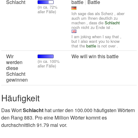
Schlacht
battle
Battle
(in ca. 72%
aller Fälle)
Ich sage das als Scherz , aber
auch um Ihnen deutlich zu
machen , dass die
Schlacht
noch nicht zu Ende ist .
I am joking when I say that ,
but I also want you to know
that the
battle
is not over .
Wir
We will win this battle
(in ca. 100%
werden
aller Fälle)
diese
Schlacht
gewinnen
Häufigkeit
Das Wort
Schlacht
hat unter den 100.000 häufigsten Wörtern
den Rang 883. Pro eine Million Wörter kommt es
durchschnittlich 91.79 mal vor.