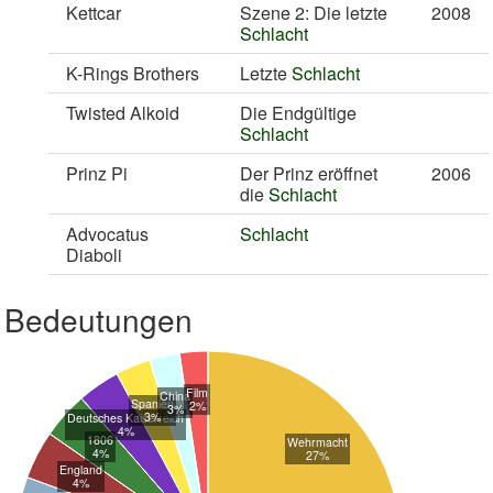
Kettcar
Szene 2: Die letzte
2008
Schlacht
K-Rings Brothers
Letzte
Schlacht
Twisted Alkoid
Die Endgültige
Schlacht
Prinz Pi
Der Prinz eröffnet
2006
die
Schlacht
Advocatus
Schlacht
Diaboli
Bedeutungen
Film
China
Spanien
2%
3%
3%
Deutsches Kaiserreich
4%
1806
Wehrmacht
4%
27%
England
4%