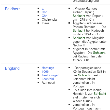
Unterstützung und
Feldherr
v.
: Pharao Ramses II .
Chr
erobert Dapur (
Chr.
Schlacht
von Dapur ) .
Chaironeia
um 1278 v. Chr
Ipsos
Ägypten und dessen
Pharao Ramses II . Die
Schlacht
bei Kadesch
im Jahr 1274 v. Chr .
Schlacht
von Megiddo
gegen die Ägypter unter
Necho II
er geriet in Konflikt mit
Ägypten . Die
Schlacht
bei Kadesch im Jahr
1274 v. Chr .
England
Hastings
. Der portugiesische
1066
König Sebastian fällt in
Teutoburger
der
Schlacht
, sein
Lechfeld
Leichnam bleibt
Azincourt
verschollen . In
Portugal
. Als sich ihm König
Heinrich I. zur
Schlacht
stellt , zieht er sich
wieder zurück .
verschollen . In
Portugal , das nach