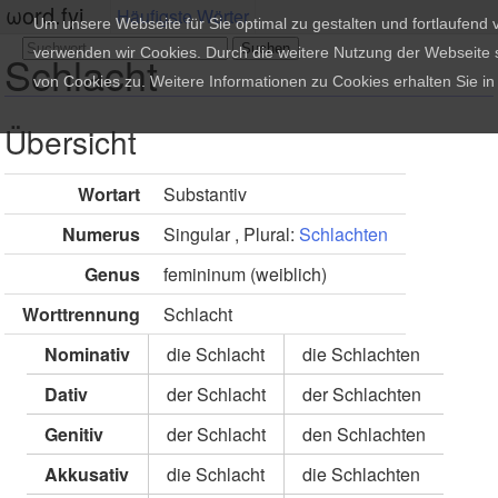
ωord.fyi
Häufigste Wörter
Um unsere Webseite für Sie optimal zu gestalten und fortlaufend
verwenden wir Cookies. Durch die weitere Nutzung der Webseite
Schlacht
von Cookies zu. Weitere Informationen zu Cookies erhalten Sie i
Übersicht
Wortart
Substantiv
Numerus
Singular , Plural:
Schlachten
Genus
femininum (weiblich)
Worttrennung
Schlacht
Nominativ
die Schlacht
die Schlachten
Dativ
der Schlacht
der Schlachten
Genitiv
der Schlacht
den Schlachten
Akkusativ
die Schlacht
die Schlachten