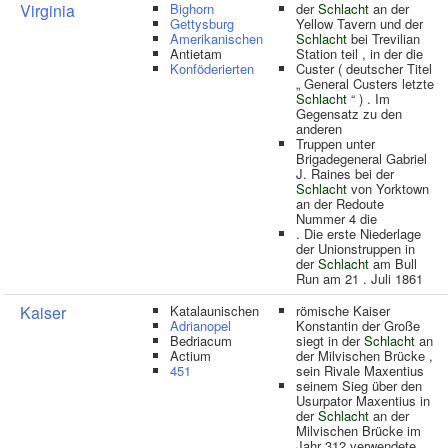
Virginia
Bighorn
der
Schlacht
an der
Gettysburg
Yellow Tavern und der
Amerikanischen
Schlacht
bei Trevilian
Antietam
Station teil , in der die
Konföderierten
Custer ( deutscher Titel
„ General Custers letzte
Schlacht
“ ) . Im
Gegensatz zu den
anderen
Truppen unter
Brigadegeneral Gabriel
J. Raines bei der
Schlacht
von Yorktown
an der Redoute
Nummer 4 die
. Die erste Niederlage
der Unionstruppen in
der
Schlacht
am Bull
Run am 21 . Juli 1861
Kaiser
Katalaunischen
römische Kaiser
Adrianopel
Konstantin der Große
Bedriacum
siegt in der
Schlacht
an
Actium
der Milvischen Brücke ,
451
sein Rivale Maxentius
seinem Sieg über den
Usurpator Maxentius in
der
Schlacht
an der
Milvischen Brücke im
Jahr 312 verwendete