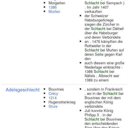
Morgarten
Schlacht
bei Sempach )
1386
. Im Jahr 1407
Murten
verkauften
der Schweizer
Habsburgerkriege
siegen die Zürcher in
der
Schlacht
bei Dättwil
über die Habsburger
und deren Verbündete
an . 1476 kämpften die
Rottweiler in der
Schlacht
bei Murten auf
deren Seite gegen Karl
den
auch diesem eine große
Niederlage einbrachte :
1388
Schlacht
bei
Näfels . Albrecht war
1389 zu einem
Adelsgeschlecht
Bouvines
, sondern in Frankreich
Crécy
, wo in der
Schlacht
bei
1214
Bouvines der mit dem
Hugenottenkrieg
englischen König
Sture
verbündete
Juli konnte König
Philipp II . in der
Schlacht
bei Bouvines
den entscheidenden
Sieg über den Kaiser