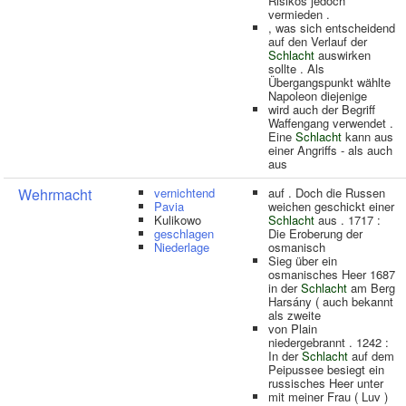
Risikos jedoch
vermieden .
, was sich entscheidend
auf den Verlauf der
Schlacht
auswirken
sollte . Als
Übergangspunkt wählte
Napoleon diejenige
wird auch der Begriff
Waffengang verwendet .
Eine
Schlacht
kann aus
einer Angriffs - als auch
aus
Wehrmacht
vernichtend
auf . Doch die Russen
Pavia
weichen geschickt einer
Kulikowo
Schlacht
aus . 1717 :
geschlagen
Die Eroberung der
Niederlage
osmanisch
Sieg über ein
osmanisches Heer 1687
in der
Schlacht
am Berg
Harsány ( auch bekannt
als zweite
von Plain
niedergebrannt . 1242 :
In der
Schlacht
auf dem
Peipussee besiegt ein
russisches Heer unter
mit meiner Frau ( Luv )