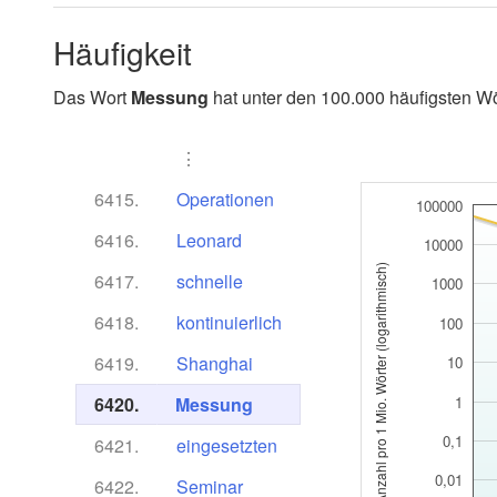
Häufigkeit
Das Wort
Messung
hat unter den 100.000 häufigsten Wö
⋮
6415.
Operationen
100000
6416.
Leonard
10000
Anzahl pro 1 Mio. Wörter (logarithmisch)
6417.
schnelle
1000
6418.
kontinuierlich
100
6419.
Shanghai
10
6420.
Messung
1
0,1
6421.
eingesetzten
0,01
6422.
Seminar