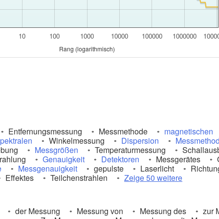
10
100
1000
10000
100000
1000000
1000
Rang (logarithmisch)
Entfernungsmessung
Messmethode
magnetischen
pektralen
Winkelmessung
Dispersion
Messmetho
ebung
Messgrößen
Temperaturmessung
Schallausb
rahlung
Genauigkeit
Detektoren
Messgerätes
e
Messgenauigkeit
gepulste
Laserlicht
Richtun
Effektes
Teilchenstrahlen
Zeige 50 weitere
der Messung
Messung von
Messung des
zur 