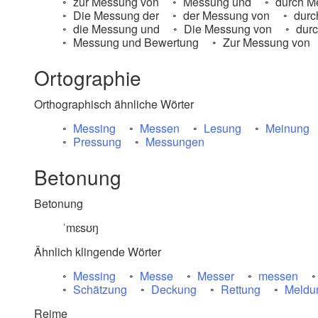
zur Messung von
Messung und
durch M
Die Messung der
der Messung von
durc
die Messung und
Die Messung von
durc
Messung und Bewertung
Zur Messung von
Ortographie
Orthographisch ähnliche Wörter
Messing
Messen
Lesung
Meinung
Pressung
Messungen
Betonung
Betonung
ˈmɛsʊŋ
Ähnlich klingende Wörter
Messing
Messe
Messer
messen
Schätzung
Deckung
Rettung
Meldu
Reime