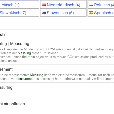
Lettisch (1)
Niederländisch (4)
Polnisch (4
Slowakisch (7)
Slowenisch (6)
Spanisch (
sch
ring
Measuring
as Hauptziel die Minderung von CO2-Emissionen ist , die bei der Verbrennung fo
Problem der
Messung
dieser Emissionen .
instance , since the main objective is to reduce CO2 emissions produced by burni
sions arises .
rement
 eine repräsentative
Messung
kann von einer verbesserten Luftqualität noch k
esentative
measurement
is necessary here , otherwise air quality will not impro
asuring
t air pollution