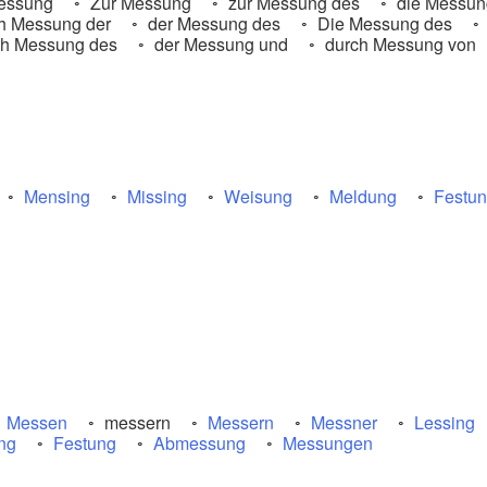
essung
Zur Messung
zur Messung des
die Messun
h Messung der
der Messung des
Die Messung des
h Messung des
der Messung und
durch Messung von
Mensing
Missing
Weisung
Meldung
Festu
Messen
messern
Messern
Messner
Lessing
ng
Festung
Abmessung
Messungen