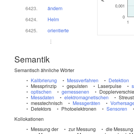
0,001
6423.
ändern
0
6424.
Helm
1
6425.
orientierte
⋮
Semantik
Semantisch ähnliche Wörter
Kalibrierung
Messverfahren
Detektion
Messprinzip
gepulsten
Laserpulse
s
optischen
gemessenen
Dopplerverschi
Messdaten
elektromagnetischen
Streust
messtechnisch
Messgeräten
Vorhersag
Detektors
Photoelektronen
Sensoren
Kollokationen
Messung der
zur Messung
die Messung