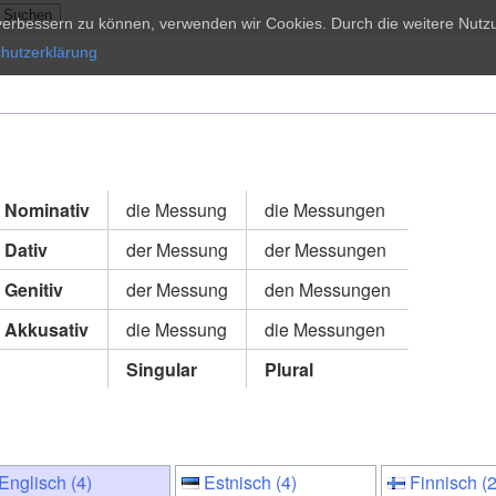
d verbessern zu können, verwenden wir Cookies. Durch die weitere Nu
hutzerklärung
Nominativ
die Messung
die Messungen
Dativ
der Messung
der Messungen
Genitiv
der Messung
den Messungen
Akkusativ
die Messung
die Messungen
Singular
Plural
Englisch (4)
Estnisch (4)
Finnisch (2