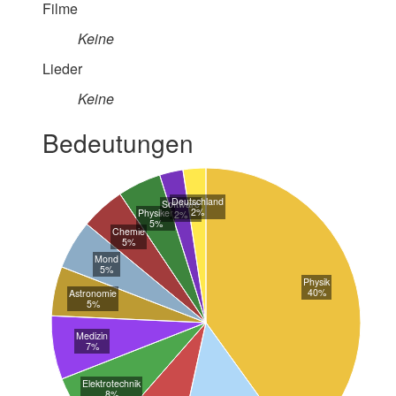
Filme
Keine
Lieder
Keine
Bedeutungen
Deutschland
Software
2%
Physiker
2%
5%
Chemie
5%
Mond
5%
Physik
40%
Astronomie
5%
Medizin
7%
Elektrotechnik
8%