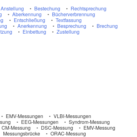
Anstellung
Bestechung
Rechtsprechung
g
Aberkennung
Bücherverbrennung
ng
Entschließung
Textfassung
ung
Anerkennung
Besprechung
Brechung
tzung
Einbettung
Zustellung
EMV-Messungen
VLBI-Messungen
sung
EEG-Messungen
Syndrom-Messung
CM-Messung
DSC-Messung
EMV-Messung
Messungsbrücke
ORAC-Messung