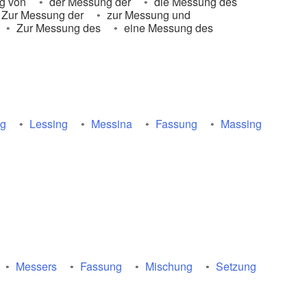
g von
der Messung der
die Messung des
Zur Messung der
zur Messung und
Zur Messung des
eine Messung des
ng
Lessing
Messina
Fassung
Massing
Messers
Fassung
Mischung
Setzung