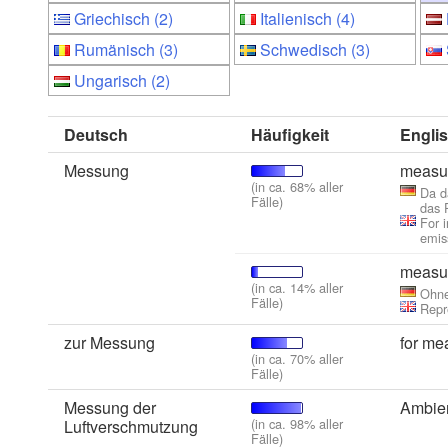
Griechisch (2)
Italienisch (4)
Rumänisch (3)
Schwedisch (3)
Ungarisch (2)
Deutsch
Häufigkeit
Engli
Messung
measu
(in ca. 68% aller
Da d
Fälle)
das 
For 
emis
measu
(in ca. 14% aller
Ohne
Fälle)
Repr
zur Messung
for me
(in ca. 70% aller
Fälle)
Messung der
Ambien
(in ca. 98% aller
Luftverschmutzung
Fälle)