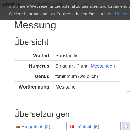
ωord.fyi
Häufigste Wörter
Um unsere Webseite für Sie optimal zu gestalten und fortlaufen
Weitere Informationen zu Cookies erhalten Sie in unserer
Datensc
Messung
Übersicht
Wortart
Substantiv
Numerus
Singular , Plural:
Messungen
Genus
femininum (weiblich)
Worttrennung
Mes-sung
Übersetzungen
Bulgarisch (3)
Dänisch (5)