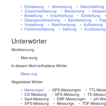
Erpressung
Abmessung
Gleichstellung
Zusammenfassung
Benennung
Absper
Bestellung
Erschließung
Schließung
Zwangsvollstreckung
Bereitstellung
Pap
Vorstellung
Abschreckung
Auffassung
Fehleinschätzung
Stellung
Kurzfassung
Unterwörter
Worttrennung
Mes-sung
In diesem Wort enthaltene Wörter
Mess
ung
Abgeleitete Wörter
Messungen
GPS-Messungen
TTL-Mess
CD-Messung
GPS-Messung
TE-Messu
Spot-Messung
EMF-Messungen
pH-Wer
XPS-Messung
Messungs
TOF-Messung