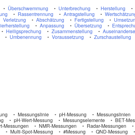
Überschwemmung
Unterbrechung
Herstellung
rung
Rassentrennung
Antragstellung
Wertschätzun
Verletzung
Abschätzung
Fertigstellung
Umsetzu
ierherstellung
Anpassung
Übersetzung
Entsprech
Heiligsprechung
Zusammenstellung
Auseinanderse
Umbenennung
Voraussetzung
Zurschaustellung
ung
Messungslinie
pH-Messung
Messungslinien
ng
pH-Wert-Messung
Messungselemente
BET-Mes
t-Messungen
NMR-Messungen
Radar-Messungen
Multi-Spot-Messung
#Messung
QND-Messung