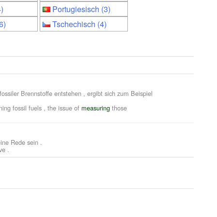
)
Portugiesisch (3)
6)
Tschechisch (4)
ssiler Brennstoffe entstehen , ergibt sich zum Beispiel
ng fossil fuels , the issue of
measuring
those
eine Rede sein .
ve .