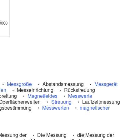
0000
Messgröße
Abstandsmessung
Messgerät
den
Messeinrichtung
Rückstreuung
reitung
Magnetfeldes
Messwerte
Oberflächenwellen
Streuung
Laufzeitmessung
gsbestimmung
Messwerten
magnetischer
Messung der
Die Messung
die Messung der