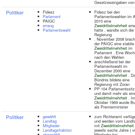
Gesetzeseingaben von
Politiker
Fidesz
Fidesz bei den
Parlament
Parlamentswahlen im A
PAIGC
2010 eine
errang
Zweidrittelmehrheit
erre
Parlamentswahl
hatte , wandte sich die
Regierung
. November 2008 brach
der PAIGC eine stabile
Zweidrittelmehrheit
im
Parlament . Eine Woch
nach den Wahlen
anschließend bei der
Parlamentswahl im
Dezember 2000 eine
Zweidrittelmehrheit
. D
Bündnis bildete eine
Regierung mit Zoran
PP 104 Parlamentssitz
und damit mehr als ein
Zweidrittelmehrheit
. I
Oktober 1969 wurde Bu
als Premierminister
Politiker
gewählt
zum Richteramt verfüg
Landtag
und werden vom Landt
Mitglieder
mit
Zweidrittelmehrheit
Landtagsfraktion
jeweils sechs Jahre ( v
abgewählt
Mitglieder bei