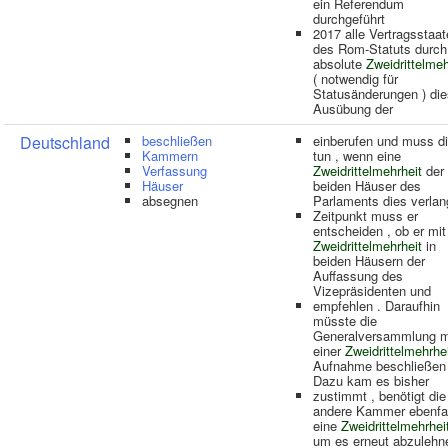
ein Referendum
durchgeführt
2017 alle Vertragsstaa
des Rom-Statuts durch
absolute
Zweidrittelmeh
( notwendig für
Statusänderungen ) die
Ausübung der
Deutschland
beschließen
einberufen und muss d
Kammern
tun , wenn eine
Verfassung
Zweidrittelmehrheit
der
Häuser
beiden Häuser des
absegnen
Parlaments dies verlang
Zeitpunkt muss er
entscheiden , ob er mit
Zweidrittelmehrheit
in
beiden Häusern der
Auffassung des
Vizepräsidenten und
empfehlen . Daraufhin
müsste die
Generalversammlung m
einer
Zweidrittelmehrhe
Aufnahme beschließen 
Dazu kam es bisher
zustimmt , benötigt die
andere Kammer ebenfa
eine
Zweidrittelmehrhei
um es erneut abzulehn