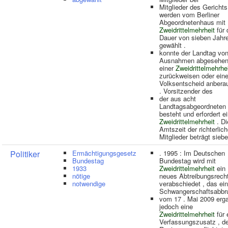
Mitglieder des Gerichts
werden vom Berliner
Abgeordnetenhaus mit
Zweidrittelmehrheit
für 
Dauer von sieben Jahr
gewählt .
konnte der Landtag vo
Ausnahmen abgesehen
einer
Zweidrittelmehrhe
zurückweisen oder ein
Volksentscheid anber
. Vorsitzender des
der aus acht
Landtagsabgeordneten
besteht und erfordert e
Zweidrittelmehrheit
. Di
Amtszeit der richterlic
Mitglieder beträgt sieb
Politiker
Ermächtigungsgesetz
. 1995 : Im Deutschen
Bundestag
Bundestag wird mit
1933
Zweidrittelmehrheit
ein
nötige
neues Abtreibungsrech
notwendige
verabschiedet , das ei
Schwangerschaftsabbr
vom 17 . Mai 2009 erg
jedoch eine
Zweidrittelmehrheit
für 
Verfassungszusatz , de