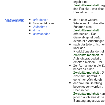
ergab eine
Zweidrittelmehrheit
geg
das Projekt , was dess
Einstellung zur
Mathematik
erforderlich
dritte oder weitere
Sonderdekretes
Wiederwahl in dieselbe
Aufnahme
Funktion eine
dritte
Zweidrittelmehrheit
anwesenden
erforderlich . Das
Generalkapitel berät
eventuelle Änderungen
nach der jede Entsche
über den
Produktionsstandort ei
Zweidrittelmehrheit
im
Aufsichtsrat bedarf ,
erhalten bleiben . Der
Zur Aufnahme in die Zu
bedarf es einer
Zweidrittelmehrheit
. Di
Abstimmung wird in
geheimer Wahl durch
der zweiten Beratung
beschlossen werden .
Ebenso per
Zweidrittelmehrheit
kan
jedoch auch eine dritte
Beratung angesetzt we