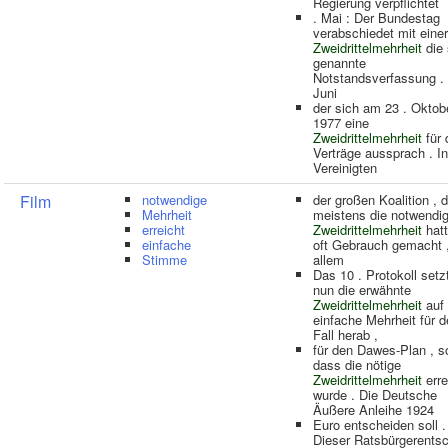
Regierung verpflichtet
. Mai : Der Bundestag
verabschiedet mit einer
Zweidrittelmehrheit
die 
genannte
Notstandsverfassung . 
Juni
der sich am 23 . Oktob
1977 eine
Zweidrittelmehrheit
für 
Verträge aussprach . I
Vereinigten
Film
notwendige
der großen Koalition , d
Mehrheit
meistens die notwendi
erreicht
Zweidrittelmehrheit
hatt
einfache
oft Gebrauch gemacht ,
Stimme
allem
Das 10 . Protokoll setz
nun die erwähnte
Zweidrittelmehrheit
auf
einfache Mehrheit für 
Fall herab ,
für den Dawes-Plan , s
dass die nötige
Zweidrittelmehrheit
erre
wurde . Die Deutsche
Äußere Anleihe 1924
Euro entscheiden soll .
Dieser Ratsbürgerents