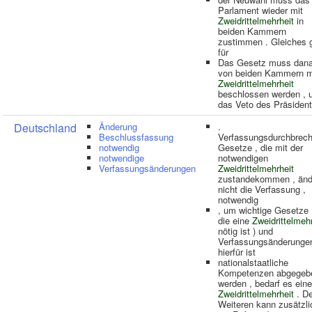
Parlament wieder mit
Zweidrittelmehrheit
in
beiden Kammern
zustimmen . Gleiches g
für
Das Gesetz muss dan
von beiden Kammern m
Zweidrittelmehrheit
beschlossen werden ,
das Veto des Präsiden
Deutschland
Änderung
.
Beschlussfassung
Verfassungsdurchbrec
notwendig
Gesetze , die mit der
notwendige
notwendigen
Verfassungsänderungen
Zweidrittelmehrheit
zustandekommen , änd
nicht die Verfassung ,
notwendig
, um wichtige Gesetze (
die eine
Zweidrittelmeh
nötig ist ) und
Verfassungsänderungen
hierfür ist
nationalstaatliche
Kompetenzen abgegeb
werden , bedarf es eine
Zweidrittelmehrheit
. D
Weiteren kann zusätzli