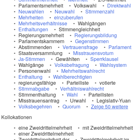
Parlamentsmehrheit
Volkswahl
Direktwahl
Neuwahlen
Neuwahl
Stimmenzahl
Mehrheiten
einzuberufen
Mehrheitsverhältnisse
Wahlgängen
Enthaltungen
Stimmengleichheit
Regierungsmehrheit
Regierungsbildung
Parlamentskammern
Gegenstimmen
Abstimmenden
Vertrauensfrage
Parlament
Staatsversammlung
Misstrauensvotum
Ja-Stimmen
Gewählten
Sperrklausel
Wahlgänge
Volksbefragung
Wahlsystem
Personenwahl
Mehrheitswahlrecht
Enthaltung
Wahlberechtigten
regierungsfähige
Parteiliste
votierte
Stimmabgabe
Verhältniswahlrecht
Stimmenthaltung
Wahl
Parteilisten
Misstrauensantrag
Urwahl
Legislativ-Yuan
Volksbegehren
Quorum
Zeige 50 weitere
Kollokationen
eine Zweidrittelmehrheit
mit Zweidrittelmehrheit
einer Zweidrittelmehrheit
Zweidrittelmehrheit der
Zweidrittelmehrheit im