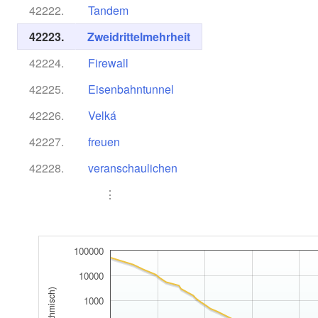
42222.
Tandem
42223.
Zweidrittelmehrheit
42224.
Firewall
42225.
Eisenbahntunnel
42226.
Velká
42227.
freuen
42228.
veranschaulichen
⋮
100000
10000
1000