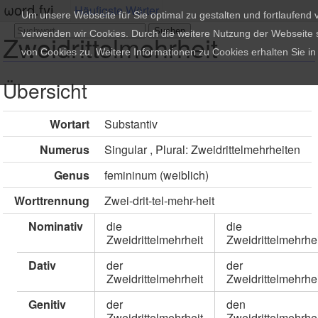
ωord.fyi
Häufigste Wörter
Um unsere Webseite für Sie optimal zu gestalten und fortlaufend
verwenden wir Cookies. Durch die weitere Nutzung der Webseite
Zweidrittelmehrheit
von Cookies zu. Weitere Informationen zu Cookies erhalten Sie i
Übersicht
Wortart
Substantiv
Numerus
Singular , Plural: Zweidrittelmehrheiten
Genus
femininum (weiblich)
Worttrennung
Zwei-drit-tel-mehr-heit
Nominativ
die
die
Zweidrittelmehrheit
Zweidrittelmehrhe
Dativ
der
der
Zweidrittelmehrheit
Zweidrittelmehrhe
Genitiv
der
den
Zweidrittelmehrheit
Zweidrittelmehrhe