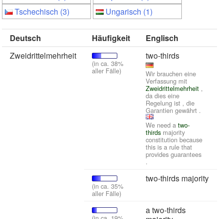
Tschechisch (3)
Ungarisch (1)
Deutsch
Häufigkeit
Englisch
Zweidrittelmehrheit
two-thirds
(in ca. 38%
aller Fälle)
Wir brauchen eine
Verfassung mit
Zweidrittelmehrheit
,
da dies eine
Regelung ist , die
Garantien gewährt .
We need a
two-
thirds
majority
constitution because
this is a rule that
provides guarantees
.
two-thirds majority
(in ca. 35%
aller Fälle)
a two-thirds
(in ca. 19%