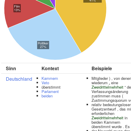
41%
Film
13%
Politiker
27%
Sinn
Kontext
Beispiele
Deutschland
Kammern
Mitglieder ) , von dene
Veto
wiederum „ eine
überstimmt
Zweidrittelmehrheit
“ de
Parlament
Verfassungsänderung
beiden
zustimmen muss (
Zustimmungsquorum v
relativ bedeutungslose
Gesetzentwurf , das mi
erforderlichen
Zweidrittelmehrheit
in
beiden Kammern
überstimmt wurde . Es
der Neuwahl muss das