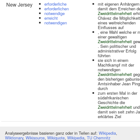
New Jersey
erforderliche
mit eigenen Anhängern
erforderlichen
damit dem Erreichen d
notwendige
Zweidrittelmehrheit
erhi
erreicht
Chávez die Möglichkeit
notwendigen
eines weitreichenden
Einflusses auf
, eine Wahl welche er m
einer gewaltigen
Zweidrittelmehrheit
gew
. Sein politischer und
administrativer Erfolg
führten
sie sich in einem
Machtkampf mit der
notwendigen
Zweidrittelmehrheit
geg
den bisherigen gabuni
Amtsinhaber Jean Ping
durch
zum ersten Mal in der
südafrikanischen
Geschichte die
Zweidrittelmehrheit
und
damit sein seit zehn J
erklärtes Ziel
Analyseergebnisse basieren ganz oder in Teilen auf:
Wikipedia
,
Wiktionary
,
Wikisource
,
Wikiquote
,
Wikipedia
,
TU Chemnitz