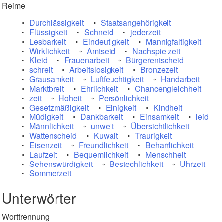
Reime
Durchlässigkeit
Staatsangehörigkeit
Flüssigkeit
Schneid
jederzeit
Lesbarkeit
Eindeutigkeit
Mannigfaltigkeit
Wirklichkeit
Amtseid
Nachspielzeit
Kleid
Frauenarbeit
Bürgerentscheid
schreit
Arbeitslosigkeit
Bronzezeit
Grausamkeit
Luftfeuchtigkeit
Handarbeit
Marktbreit
Ehrlichkeit
Chancengleichheit
zeit
Hoheit
Persönlichkeit
Gesetzmäßigkeit
Einigkeit
Kindheit
Müdigkeit
Dankbarkeit
Einsamkeit
leid
Männlichkeit
unweit
Übersichtlichkeit
Wattenscheid
Kuwait
Traurigkeit
Eisenzeit
Freundlichkeit
Beharrlichkeit
Laufzeit
Bequemlichkeit
Menschheit
Sehenswürdigkeit
Bestechlichkeit
Uhrzeit
Sommerzeit
Unterwörter
Worttrennung