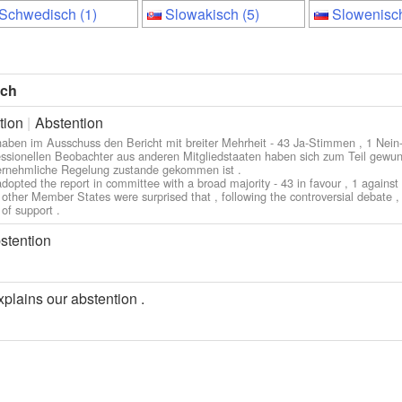
Schwedisch (1)
Slowakisch (5)
Slowenisch
sch
tion
Abstention
haben im Ausschuss den Bericht mit breiter Mehrheit - 43 Ja-Stimmen , 1 Nein
essionellen Beobachter aus anderen Mitgliedstaaten haben sich zum Teil gewund
ernehmliche Regelung zustande gekommen ist .
dopted the report in committee with a broad majority - 43 in favour , 1 against 
 other Member States were surprised that , following the controversial debate ,
 of support .
stention
xplains our abstention .