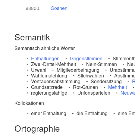
98800.
Goshen
⋮
Semantik
Semantisch ähnliche Wörter
Enthaltungen
Gegenstimmen
Stimmenth
Zwei-Drittel-Mehrheit
Nein-Stimmen
Neu
Urwahl
Mitgliederbefragung
Urabstimm
Wahlempfehlung
Stichwahlen
Abstimm
Vertrauensabstimmung
Sondersitzung
R
Grundsatzrede
Rot-Grünen
Mehrheit
regierungsfähige
Unionsparteien
Neuwa
Kollokationen
einer Enthaltung
die Enthaltung
eine En
Ortographie