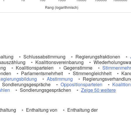
Rang (logarithmisch)
altung
Schlussabstimmung
Regierungsfraktionen
auszählung
Koalitionsvereinbarung
Wiederholungswa
ung
Koalitionsparteien
Gegenstimme
Stimmenmehr
enden
Parlamentsmehrheit
Stimmengleichheit
Kand
egierungsbildung
Abstimmung
Regierungsverhandlun
Sondierungsgespräche
Oppositionsparteien
Koalitio
hlen
Sondierungsgesprächen
Zeige 50 weitere
thaltung
Enthaltung von
Enthaltung der