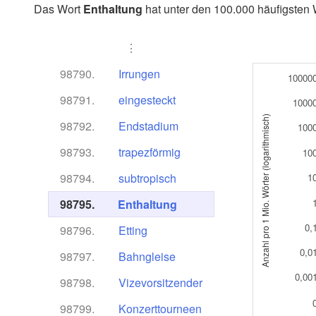
Das Wort
Enthaltung
hat unter den 100.000 häufigsten 
⋮
98790.
Irrungen
10000
98791.
eingesteckt
1000
Anzahl pro 1 Mio. Wörter (logarithmisch)
98792.
Endstadium
100
98793.
trapezförmig
10
98794.
subtropisch
1
98795.
Enthaltung
0,
98796.
Etting
0,0
98797.
Bahngleise
0,00
98798.
Vizevorsitzender
98799.
Konzerttourneen