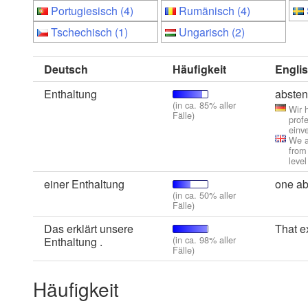
Portugiesisch (4)
Rumänisch (4)
Tschechisch (1)
Ungarisch (2)
Deutsch
Häufigkeit
Engli
Enthaltung
absten
(in ca. 85% aller
Wir 
Fälle)
prof
einv
We a
from
level
einer Enthaltung
one ab
(in ca. 50% aller
Fälle)
Das erklärt unsere
That e
(in ca. 98% aller
Enthaltung .
Fälle)
Häufigkeit