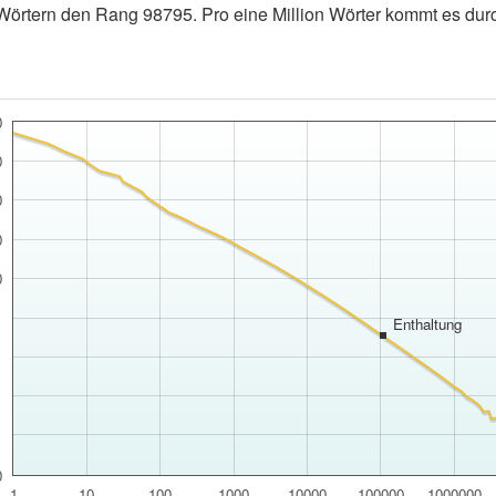
Wörtern den Rang 98795. Pro eine Million Wörter kommt es durch
0
0
0
0
0
1
Enthaltung
1
1
1
0
1
10
100
1000
10000
100000
1000000