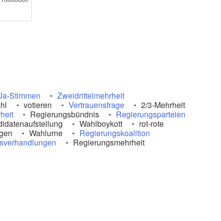
Ja-Stimmen
Zweidrittelmehrheit
hl
votieren
Vertrauensfrage
2/3-Mehrheit
heit
Regierungsbündnis
Regierungsparteien
idatenaufstellung
Wahlboykott
rot-rote
gen
Wahlurne
Regierungskoalition
nsverhandlungen
Regierungsmehrheit