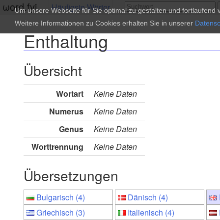
ωord.fyi
Häufigste Wörter
Um unsere Webseite für Sie optimal zu gestalten und fortlaufen
Weitere Informationen zu Cookies erhalten Sie in unserer
Datensc
Enthaltung
Übersicht
Wortart
Keine Daten
Numerus
Keine Daten
Genus
Keine Daten
Worttrennung
Keine Daten
Übersetzungen
Bulgarisch (4)
Dänisch (4)
Griechisch (3)
Italienisch (4)