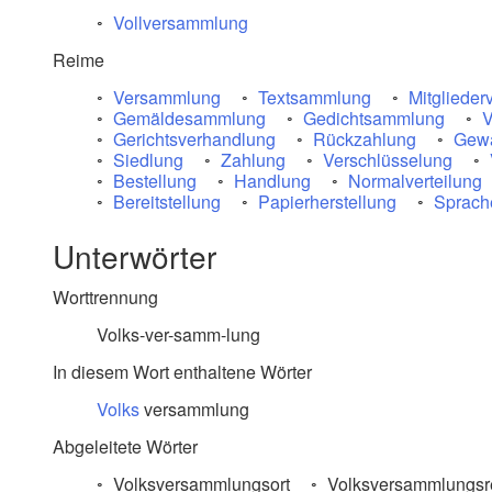
Vollversammlung
Reime
Versammlung
Textsammlung
Mitgliede
Gemäldesammlung
Gedichtsammlung
V
Gerichtsverhandlung
Rückzahlung
Gewa
Siedlung
Zahlung
Verschlüsselung
Bestellung
Handlung
Normalverteilung
Bereitstellung
Papierherstellung
Sprach
Unterwörter
Worttrennung
Volks-ver-samm-lung
In diesem Wort enthaltene Wörter
Volks
versammlung
Abgeleitete Wörter
Volksversammlungsort
Volksversammlungsr