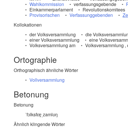
Wahlkommission
verfassungsgebende
Einkammerparlament
Revolutionskomitees
Provisorischen
Verfassunggebenden
Ze
Kollokationen
der Volksversammlung
die Volksversammlu
einer Volksversammlung
eine Volksversam
Volksversammlung am
Volksversammlung , 
Ortographie
Orthographisch ähnliche Wörter
Vollversammlung
Betonung
Betonung
ˈfɔlksfɛɐ̯ˌzamlʊŋ
Ähnlich klingende Wörter