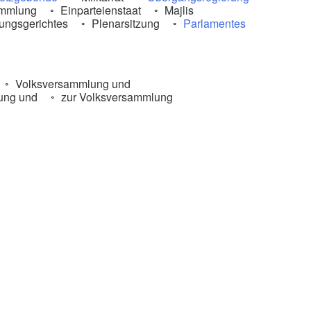
ammlung
Einparteienstaat
Majlis
ungsgerichtes
Plenarsitzung
Parlamentes
Volksversammlung und
ung und
zur Volksversammlung