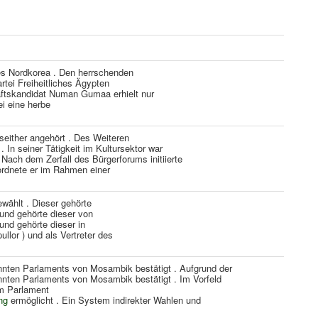
s Nordkorea . Den herrschenden
rtei Freiheitliches Ägypten
aftskandidat Numan Gumaa erhielt nur
ei eine herbe
 seither angehört . Des Weiteren
. In seiner Tätigkeit im Kultursektor war
 Nach dem Zerfall des Bürgerforums initiierte
ordnete er im Rahmen einer
ewählt . Dieser gehörte
 und gehörte dieser von
und gehörte dieser in
llor ) und als Vertreter des
nten Parlaments von Mosambik bestätigt . Aufgrund der
nten Parlaments von Mosambik bestätigt . Im Vorfeld
em Parlament
ng
ermöglicht . Ein System indirekter Wahlen und