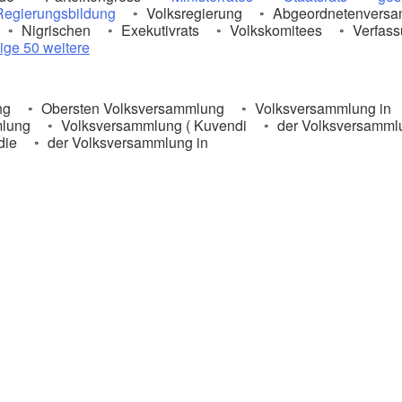
Regierungsbildung
Volksregierung
Abgeordnetenvers
Nigrischen
Exekutivrats
Volkskomitees
Verfass
ige 50 weitere
ng
Obersten Volksversammlung
Volksversammlung in
mlung
Volksversammlung ( Kuvendi
der Volksversamml
die
der Volksversammlung in