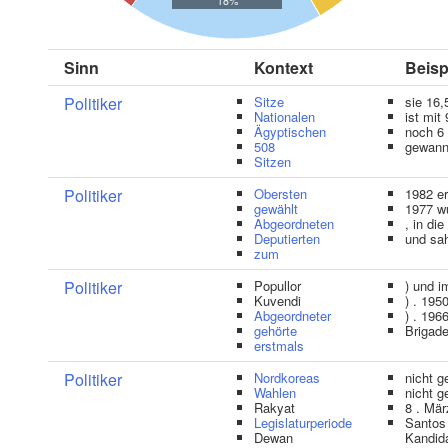
18%
Sinn
Kontext
Beisp
Politiker
Sitze
sie 16,
Nationalen
ist mit
Ägyptischen
noch 6
508
gewann 
Sitzen
Politiker
Obersten
1982 e
gewählt
1977 w
Abgeordneten
, in d
Deputierten
und sa
zum
Politiker
Popullor
) und 
Kuvendi
) . 195
Abgeordneter
) . 196
gehörte
Brigade
erstmals
Politiker
Nordkoreas
nicht 
Wahlen
nicht 
Rakyat
8 . Mä
Legislaturperiode
Santos
Dewan
Kandid