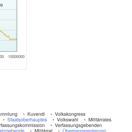
ng
00
10000000
ammlung
Kuvendi
Volkskongress
Staatsoberhauptes
Volkswahl
Militärrates
rfassungskommission
Verfassungsgebenden
etzgebende
Militärrat
Übergangsregierung