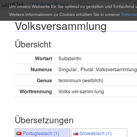
ωord.fyi
Häufigste Wörter
Um unsere Webseite für Sie optimal zu gestalten und fortlaufen
Weitere Informationen zu Cookies erhalten Sie in unserer
Datensc
Volksversammlung
Übersicht
Wortart
Substantiv
Numerus
Singular , Plural: Volksversammlun
Genus
femininum (weiblich)
Worttrennung
Volks-ver-samm-lung
Übersetzungen
Portugiesisch (1)
Slowakisch (1)