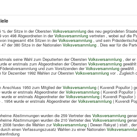
iele
5 % der Sitze in der Obersten
Volksversammlung
des neu gegründeten Staate
 9 von 498 Abgeordneten in der
Volksversammlung
vertreten , wobei auf die Pa
 von insgesamt 454 Sitzen in der
Volksversammlung
, und sein Präsidentsch
47 der 380 Sitze in der Nationalen
Volksversammlung
. Dies war für die Part
rstmals seine Wahl zum Deputierten der Obersten
Volksversammlung
, der er
urde er erstmals zum Abgeordneten der Obersten
Volksversammlung
gewählt 
ie Föderalversammlung und zum Vorsitzenden der
Volksversammlung
gewählt .
h für Dezember 1992 Wahlen zur Obersten
Volksversammlung
vor . Zugleich 
im Anschluss 1950 zum Mitglied der
Volksversammlung
( Kuvendi Popullor ) g
0 wurde er erstmals Abgeordneter der
Volksversammlung
( Kuvendi Popullor )
6 wurde er erstmals Abgeordneter der
Volksversammlung
( Kuvendi Popullor ) 
 . 1954 wurde er erstmals Abgeordneter der
Volksversammlung
( Kuvendi Popu
geheime Abstimmungen wurden die 259 Vertreter des
Volksversammlung
genan
geheime Abstimmungen wurden die 210 Vertreter des
Volksversammlung
genan
rz 2008 fanden die Wahlen zur
Volksversammlung
( Dewan Rakyat ) statt , d
 durch einen Verfassungszusatz Wahlen zu einer Nationalen
Volksversammlu
atenfindung