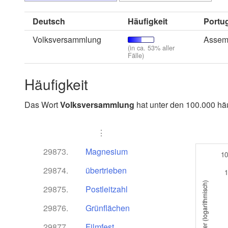
Deutsch
Häufigkeit
Portu
Volksversammlung
Assemb
(in ca. 53% aller
Fälle)
Häufigkeit
Das Wort
Volksversammlung
hat unter den 100.000 häu
⋮
29873.
Magnesium
10
29874.
übertrieben
1
29875.
Postleitzahl
29876.
Grünflächen
29877.
Filmfest