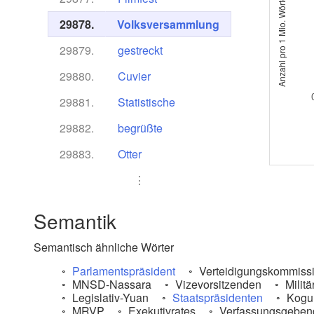
Anzahl pro 1 Mio. Wörter (logarithmisch)
29878.
Volksversammlung
29879.
gestreckt
29880.
Cuvier
29881.
Statistische
29882.
begrüßte
29883.
Otter
⋮
Semantik
Semantisch ähnliche Wörter
Parlamentspräsident
Verteidigungskommiss
MNSD-Nassara
Vizevorsitzenden
Milit
Legislativ-Yuan
Staatspräsidenten
Kogu
MRVP
Exekutivrates
Verfassungsgeben