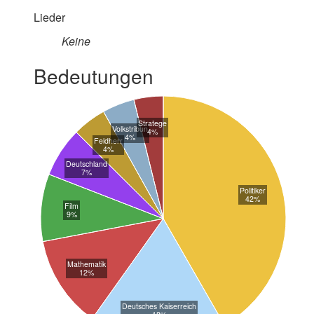
Lieder
Keine
Bedeutungen
Stratege
Volkstribun
4%
4%
Feldherr
4%
Deutschland
7%
Politiker
42%
Film
9%
Mathematik
12%
Deutsches Kaiserreich