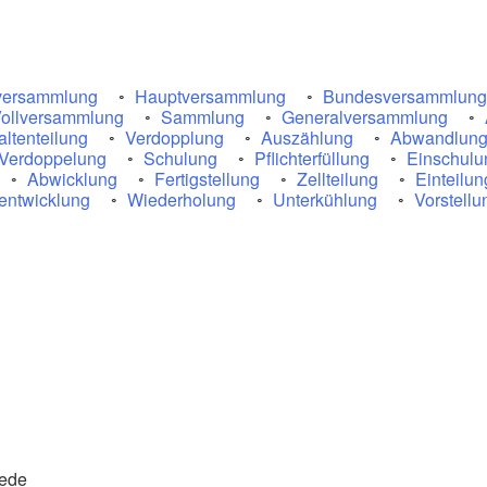
rversammlung
Hauptversammlung
Bundesversammlung
ollversammlung
Sammlung
Generalversammlung
ltenteilung
Verdopplung
Auszählung
Abwandlun
Verdoppelung
Schulung
Pflichterfüllung
Einschulu
Abwicklung
Fertigstellung
Zellteilung
Einteilun
entwicklung
Wiederholung
Unterkühlung
Vorstellu
ede