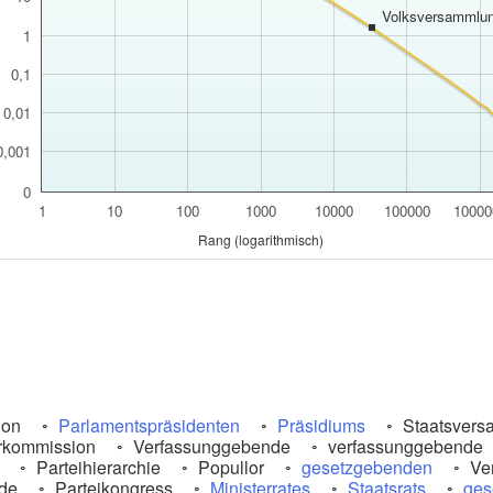
Volksversammlu
1
0,1
0,01
0,001
0
1
10
100
1000
10000
100000
10000
Rang (logarithmisch)
ion
Parlamentspräsidenten
Präsidiums
Staatsvers
ärkommission
Verfassunggebende
verfassunggebende
Parteihierarchie
Popullor
gesetzgebenden
Ve
de
Parteikongress
Ministerrates
Staatsrats
ges