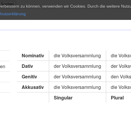
d verbessern zu können, verwenden wir Cookies. Durch die weitere Nu
hutzerklärung
Nominativ
die Volksversammlung
die Volk
Dativ
der Volksversammlung
der Volk
gen
Genitiv
der Volksversammlung
den Volk
Akkusativ
die Volksversammlung
die Volk
Singular
Plural