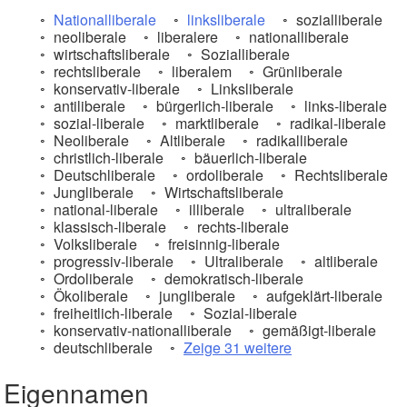
Nationalliberale
linksliberale
sozialliberale
neoliberale
liberalere
nationalliberale
wirtschaftsliberale
Sozialliberale
rechtsliberale
liberalem
Grünliberale
konservativ-liberale
Linksliberale
antiliberale
bürgerlich-liberale
links-liberale
sozial-liberale
marktliberale
radikal-liberale
Neoliberale
Altliberale
radikalliberale
christlich-liberale
bäuerlich-liberale
Deutschliberale
ordoliberale
Rechtsliberale
Jungliberale
Wirtschaftsliberale
national-liberale
illiberale
ultraliberale
klassisch-liberale
rechts-liberale
Volksliberale
freisinnig-liberale
progressiv-liberale
Ultraliberale
altliberale
Ordoliberale
demokratisch-liberale
Ökoliberale
jungliberale
aufgeklärt-liberale
freiheitlich-liberale
Sozial-liberale
konservativ-nationalliberale
gemäßigt-liberale
deutschliberale
Zeige 31 weitere
Eigennamen