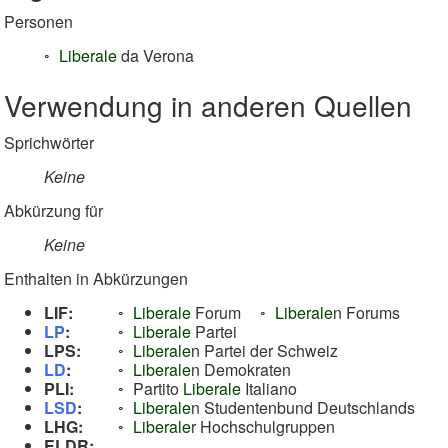
Personen
Liberale
da Verona
Verwendung in anderen Quellen
Sprichwörter
Keine
Abkürzung für
Keine
Enthalten in Abkürzungen
LIF:
Liberale
Forum
Liberale
n Forums
LP
:
Liberale
Partei
LPS:
Liberale
n Partei der Schweiz
LD
:
Liberale
n Demokraten
PLI:
Partito
Liberale
Italiano
LSD
:
Liberale
n Studentenbund Deutschlands
LHG:
Liberale
r Hochschulgruppen
ELDR: