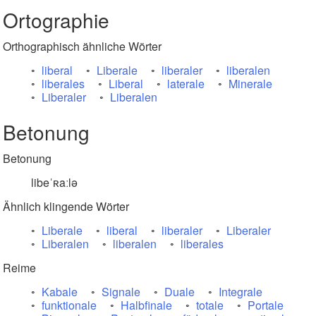
Ortographie
Orthographisch ähnliche Wörter
liberal
Liberale
liberaler
liberalen
liberales
Liberal
laterale
Minerale
Liberaler
Liberalen
Betonung
Betonung
libeˈʀaːlə
Ähnlich klingende Wörter
Liberale
liberal
liberaler
Liberaler
Liberalen
liberalen
liberales
Reime
Kabale
Signale
Duale
Integrale
funktionale
Halbfinale
totale
Portale