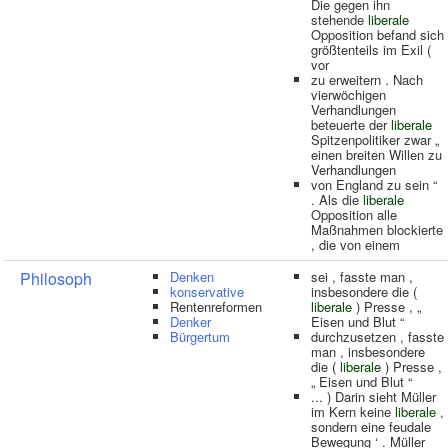
Die gegen ihn
stehende
liberale
Opposition befand sich
größtenteils im Exil (
vor
zu erweitern . Nach
vierwöchigen
Verhandlungen
beteuerte der
liberale
Spitzenpolitiker zwar „
einen breiten Willen zu
Verhandlungen
von England zu sein “
. Als die
liberale
Opposition alle
Maßnahmen blockierte
, die von einem
Philosoph
Denken
sei , fasste man ,
konservative
insbesondere die (
Rentenreformen
liberale
) Presse , „
Denker
Eisen und Blut “
Bürgertum
durchzusetzen , fasste
man , insbesondere
die (
liberale
) Presse ,
„ Eisen und Blut “
... ) Darin sieht Müller
im Kern keine
liberale
,
sondern eine feudale
Bewegung ‘ . Müller