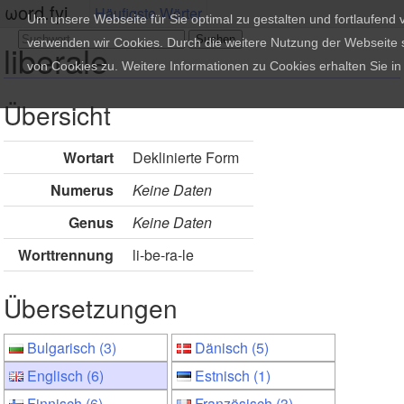
ωord.fyi
Häufigste Wörter
Um unsere Webseite für Sie optimal zu gestalten und fortlaufend
verwenden wir Cookies. Durch die weitere Nutzung der Webseite
liberale
von Cookies zu. Weitere Informationen zu Cookies erhalten Sie i
Übersicht
Wortart
Deklinierte Form
Numerus
Keine Daten
Genus
Keine Daten
Worttrennung
li-be-ra-le
Übersetzungen
Bulgarisch (3)
Dänisch (5)
Englisch (6)
Estnisch (1)
Finnisch (6)
Französisch (3)