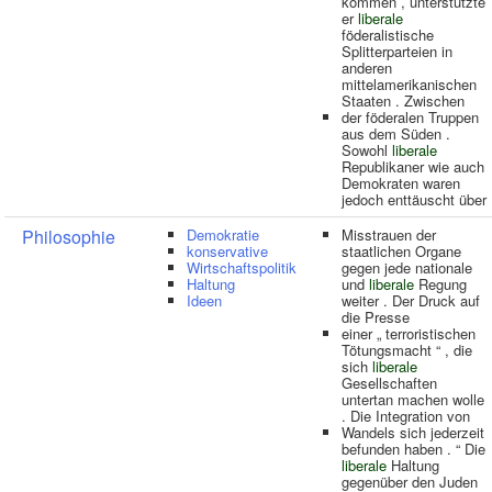
kommen , unterstützte
er
liberale
föderalistische
Splitterparteien in
anderen
mittelamerikanischen
Staaten . Zwischen
der föderalen Truppen
aus dem Süden .
Sowohl
liberale
Republikaner wie auch
Demokraten waren
jedoch enttäuscht über
Philosophie
Demokratie
Misstrauen der
konservative
staatlichen Organe
Wirtschaftspolitik
gegen jede nationale
Haltung
und
liberale
Regung
Ideen
weiter . Der Druck auf
die Presse
einer „ terroristischen
Tötungsmacht “ , die
sich
liberale
Gesellschaften
untertan machen wolle
. Die Integration von
Wandels sich jederzeit
befunden haben . “ Die
liberale
Haltung
gegenüber den Juden