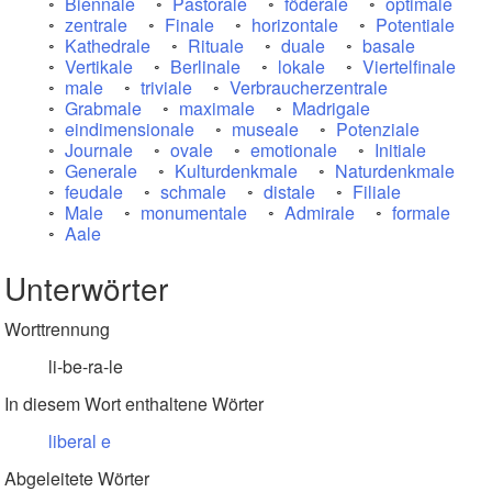
Biennale
Pastorale
föderale
optimale
zentrale
Finale
horizontale
Potentiale
Kathedrale
Rituale
duale
basale
Vertikale
Berlinale
lokale
Viertelfinale
male
triviale
Verbraucherzentrale
Grabmale
maximale
Madrigale
eindimensionale
museale
Potenziale
Journale
ovale
emotionale
Initiale
Generale
Kulturdenkmale
Naturdenkmale
feudale
schmale
distale
Filiale
Male
monumentale
Admirale
formale
Aale
Unterwörter
Worttrennung
li-be-ra-le
In diesem Wort enthaltene Wörter
liberal
e
Abgeleitete Wörter