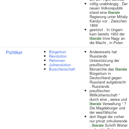
völlig unabhängig . Der
neuen Volksrepublik
stand eine
liberale
Regierung unter Mihály
Károlyi vor . Zwischen
1859
gestürzt . In Ungarn
kam bereits 1953 der
liberale
Imre Nagy an
die Macht , in Polen
Politiker
Bürgertum
Andererseits hat
Revolution
Russlands
Reformen
Unterstützung der
Julirevolution
preußischen
Burschenschaft
Monarchie das
liberale
Bürgertum in
Deutschland gegen
Russland aufgebracht
. Russlands
preußischen
Willkürherrschaft “
durch eine „ weise und
liberale
Verwaltung “ ?
Die Magdeburger und
der westfälische
dort illegal die vorher
nur privat zirkulierende
,
liberale
Schrift Woher