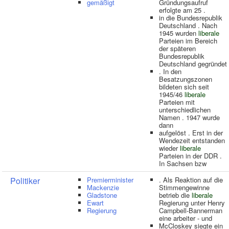
gemäßigt
Gründungsaufruf
erfolgte am 25 .
in die Bundesrepublik
Deutschland . Nach
1945 wurden
liberale
Parteien im Bereich
der späteren
Bundesrepublik
Deutschland gegründet
. In den
Besatzungszonen
bildeten sich seit
1945/46
liberale
Parteien mit
unterschiedlichen
Namen . 1947 wurde
dann
aufgelöst . Erst in der
Wendezeit entstanden
wieder
liberale
Parteien in der DDR .
In Sachsen bzw
Politiker
Premierminister
. Als Reaktion auf die
Mackenzie
Stimmengewinne
Gladstone
betrieb die
liberale
Ewart
Regierung unter Henry
Regierung
Campbell-Bannerman
eine arbeiter - und
McCloskey siegte ein