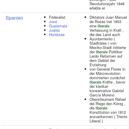
Revolutionsjahr 1848
erlebte er
Spanien
Föderalist
Diktators Juan Manuel
José
de Rosas trat 1853
Guatemala
eine
liberale
Juárez
Verfassung in Kraft ,
Honduras
die das Land auch
Ayuntamiento (
Stadtrates ) von
Mexiko-Stadt initiierte
der
liberale
Politiker
Lerdo Reformen auf
dem Gebiet der
Erziehung
von General Flores in
der Märzrevolution
dominierten zunächst
liberale
Kräfte , bevor
der klerikal-
konservative Gabriel
García Moreno
Oberstleutnant Rafael
del Riego den König ,
die
liberale
Konstitution von 1812
anzuerkennen ( Trienio
Liberal )