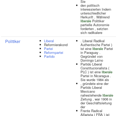
Sie
den politisch
interessierten Indern
unterschiedlicher
Herkunft . Während
liberale
Politiker
partielle Autonomie
forderten , setzten
sich radikalere
Politiker
Liberal
. Liberal Radikal
Reformierakond
Authentische Partei )
Partei
ist eine
liberale
Partei
Reformpartei
in Paraguay .
Partido
Gegründet von
Domingo Laíno
Partido Liberal
Constitucionalista (
PLC ) ist eine
liberale
Partei in Nicaragua .
Sie wurde 1984 als
, gründete eine der
Partido Liberal
Mexicano
nahestehende
liberale
Zeitung , war 1906 in
der Geschäftsleitung
der
Frente Radical
Alfarista ( FRA ) ist