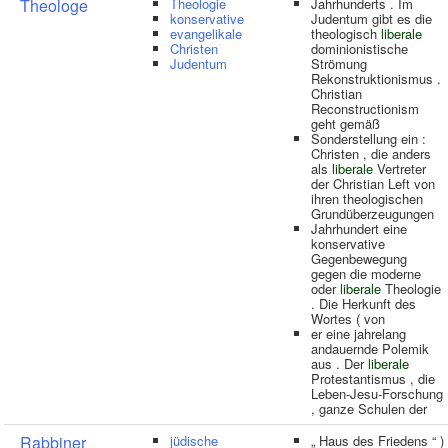
Theologe
Theologie
Jahrhunderts . Im
konservative
Judentum gibt es die
evangelikale
theologisch
liberale
Christen
dominionistische
Judentum
Strömung
Rekonstruktionismus .
Christian
Reconstructionism
geht gemäß
Sonderstellung ein :
Christen , die anders
als
liberale
Vertreter
der Christian Left von
ihren theologischen
Grundüberzeugungen
Jahrhundert eine
konservative
Gegenbewegung
gegen die moderne
oder
liberale
Theologie
. Die Herkunft des
Wortes ( von
er eine jahrelang
andauernde Polemik
aus . Der
liberale
Protestantismus , die
Leben-Jesu-Forschung
, ganze Schulen der
Rabbiner
jüdische
„ Haus des Friedens “ )