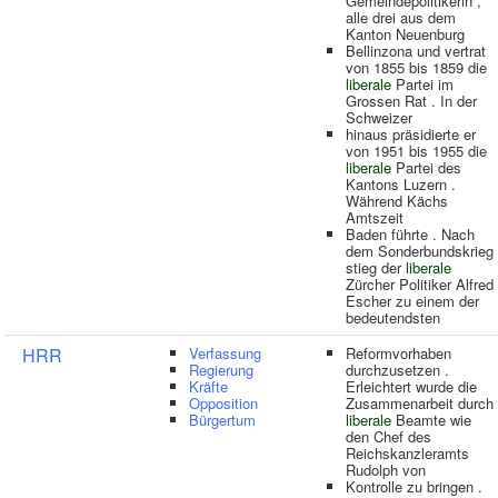
Gemeindepolitikerin ,
alle drei aus dem
Kanton Neuenburg
Bellinzona und vertrat
von 1855 bis 1859 die
liberale
Partei im
Grossen Rat . In der
Schweizer
hinaus präsidierte er
von 1951 bis 1955 die
liberale
Partei des
Kantons Luzern .
Während Kächs
Amtszeit
Baden führte . Nach
dem Sonderbundskrieg
stieg der
liberale
Zürcher Politiker Alfred
Escher zu einem der
bedeutendsten
HRR
Verfassung
Reformvorhaben
Regierung
durchzusetzen .
Kräfte
Erleichtert wurde die
Opposition
Zusammenarbeit durch
Bürgertum
liberale
Beamte wie
den Chef des
Reichskanzleramts
Rudolph von
Kontrolle zu bringen .