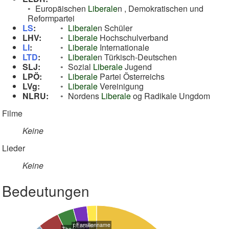
Europäischen
Liberale
n , Demokratischen und
Reformpartei
LS
:
Liberale
n Schüler
LHV:
Liberale
Hochschulverband
LI
:
Liberale
Internationale
LTD
:
Liberale
n Türkisch-Deutschen
SLJ:
Sozial
Liberale
Jugend
LPÖ:
Liberale
Partei Österreichs
LVg:
Liberale
Vereinigung
NLRU:
Nordens
Liberale
og Radikale Ungdom
Filme
Keine
Lieder
Keine
Bedeutungen
Familienname
Rabbiner
Theologe