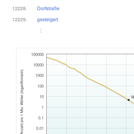
12228.
Dorfstraße
12229.
gesteigert
⋮
100000
10000
Anzahl pro 1 Mio. Wörter (logarithmisch)
1000
100
10
l
1
0,1
0,01