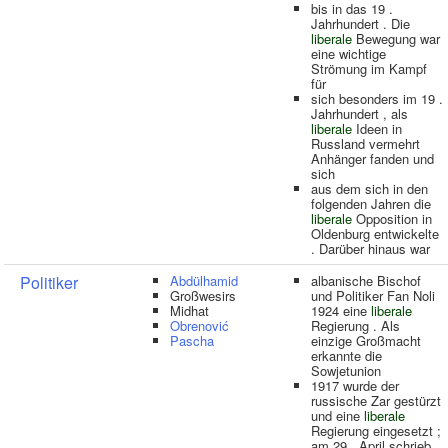
bis in das 19 .
Jahrhundert . Die
liberale
Bewegung war
eine wichtige
Strömung im Kampf
für
sich besonders im 19 .
Jahrhundert , als
liberale
Ideen in
Russland vermehrt
Anhänger fanden und
sich
aus dem sich in den
folgenden Jahren die
liberale
Opposition in
Oldenburg entwickelte
. Darüber hinaus war
Politiker
Abdülhamid
albanische Bischof
Großwesirs
und Politiker Fan Noli
Midhat
1924 eine
liberale
Obrenović
Regierung . Als
Pascha
einzige Großmacht
erkannte die
Sowjetunion
1917 wurde der
russische Zar gestürzt
und eine
liberale
Regierung eingesetzt ;
am 29 . April schrieb