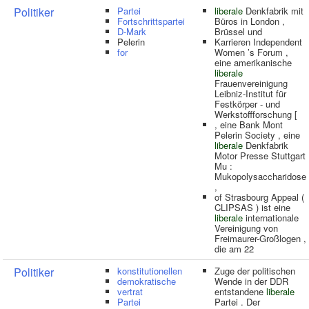
Politiker
Partei
liberale
Denkfabrik mit
Fortschrittspartei
Büros in London ,
D-Mark
Brüssel und
Pelerin
Karrieren Independent
for
Women ’s Forum ,
eine amerikanische
liberale
Frauenvereinigung
Leibniz-Institut für
Festkörper - und
Werkstoffforschung [
, eine Bank Mont
Pelerin Society , eine
liberale
Denkfabrik
Motor Presse Stuttgart
Mu :
Mukopolysaccharidose
,
of Strasbourg Appeal (
CLIPSAS ) ist eine
liberale
internationale
Vereinigung von
Freimaurer-Großlogen ,
die am 22
Politiker
konstitutionellen
Zuge der politischen
demokratische
Wende in der DDR
vertrat
entstandene
liberale
Partei
Partei . Der