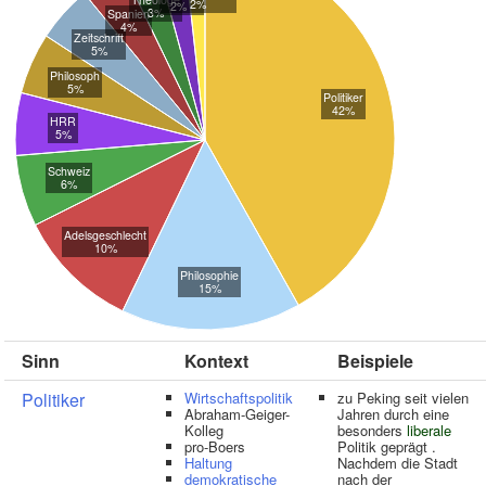
2%
2%
3%
Spanien
4%
Zeitschrift
5%
Philosoph
5%
Politiker
42%
HRR
5%
Schweiz
6%
Adelsgeschlecht
10%
Philosophie
15%
Sinn
Kontext
Beispiele
Politiker
Wirtschaftspolitik
zu Peking seit vielen
Abraham-Geiger-
Jahren durch eine
Kolleg
besonders
liberale
pro-Boers
Politik geprägt .
Haltung
Nachdem die Stadt
demokratische
nach der