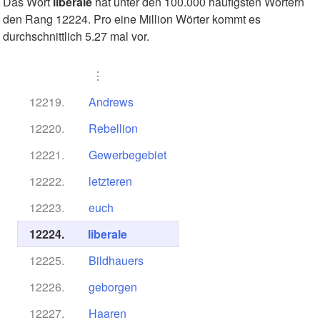
Das Wort
liberale
hat unter den 100.000 häufigsten Wörtern
den Rang 12224. Pro eine Million Wörter kommt es
durchschnittlich 5.27 mal vor.
⋮
12219.
Andrews
12220.
Rebellion
12221.
Gewerbegebiet
12222.
letzteren
12223.
euch
12224.
liberale
12225.
Bildhauers
12226.
geborgen
12227.
Haaren