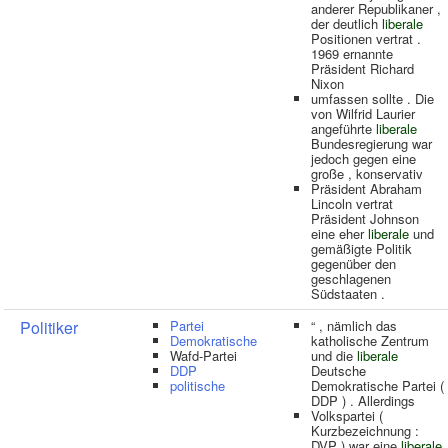
anderer Republikaner ,
der deutlich
liberale
Positionen vertrat .
1969 ernannte
Präsident Richard
Nixon
umfassen sollte . Die
von Wilfrid Laurier
angeführte
liberale
Bundesregierung war
jedoch gegen eine
große , konservativ
Präsident Abraham
Lincoln vertrat
Präsident Johnson
eine eher
liberale
und
gemäßigte Politik
gegenüber den
geschlagenen
Südstaaten .
Politiker
Partei
“ , nämlich das
Demokratische
katholische Zentrum
Wafd-Partei
und die
liberale
DDP
Deutsche
politische
Demokratische Partei (
DDP ) . Allerdings
Volkspartei (
Kurzbezeichnung :
DVP ) war eine
liberale