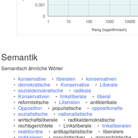
0,001
0
1
10
100
1000
10000
Rang (logarithmisch)
Semantik
Semantisch ähnliche Wörter
konservative
liberalen
konservativen
demokratische
Konservative
Liberale
sozialdemokratische
radikale
Konservativen
linksliberale
liberal
reformistische
Liberalen
antiklerikale
Opposition
populistische
oppositionelle
sozialistische
nationalistische
wirtschaftsliberale
radikaldemokratische
rechtsgerichtete
Linksliberale
linksliberalen
reaktionäre
antikapitalistische
liberalere
radikaleren
populistischen
monarchistische