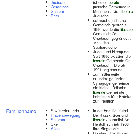
Jüdische
ist eine
liberale
Gemeinde
jüdische Gemeinde in
Shalom
München . Die
Liberale
Beth
Jüdische
schwache jüdische
Gemeinde gestärkt .
1990 wurde die
liberale
Gemeinde Or
Chadasch gegründet ,
1992 das
Sephardische
Juden und Nichtjuden .
Seit 1990 existiert die
liberale
Gemeinde Or
Chadasch . Die ab
1991 beginnende
zur mittlerweile
orthodox geführten
Synagogengemeinde
die kleine Jüdische
liberale
Gemeinde (
hebräisch für : Brücke
zur Tradition
Familienname
Sozialreformerin
in der Familie eintrat .
Frauenbewegung
Der Jazzkritiker und
Salomon
liberale
Journalist Nat
Skei
Hentoff schrieb 1968
Alice
ihre Biographie .
Dundas . Die Kinder