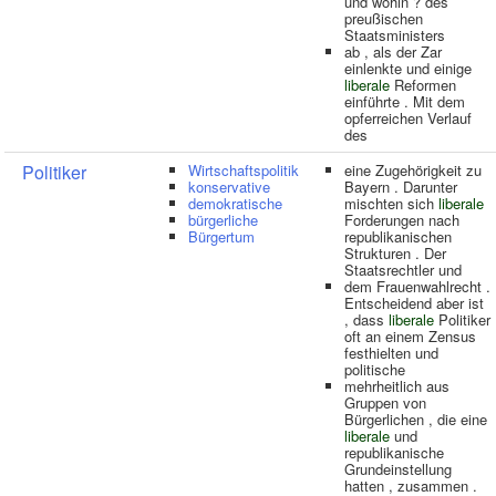
und wohin ? des
preußischen
Staatsministers
ab , als der Zar
einlenkte und einige
liberale
Reformen
einführte . Mit dem
opferreichen Verlauf
des
Politiker
Wirtschaftspolitik
eine Zugehörigkeit zu
konservative
Bayern . Darunter
demokratische
mischten sich
liberale
bürgerliche
Forderungen nach
Bürgertum
republikanischen
Strukturen . Der
Staatsrechtler und
dem Frauenwahlrecht .
Entscheidend aber ist
, dass
liberale
Politiker
oft an einem Zensus
festhielten und
politische
mehrheitlich aus
Gruppen von
Bürgerlichen , die eine
liberale
und
republikanische
Grundeinstellung
hatten , zusammen .