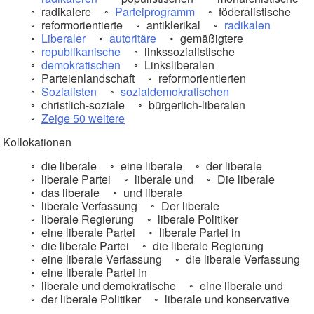
radikalere
Parteiprogramm
föderalistische
reformorientierte
antiklerikal
radikalen
Liberaler
autoritäre
gemäßigtere
republikanische
linkssozialistische
demokratischen
Linksliberalen
Parteienlandschaft
reformorientierten
Sozialisten
sozialdemokratischen
christlich-soziale
bürgerlich-liberalen
Zeige 50 weitere
Kollokationen
die liberale
eine liberale
der liberale
liberale Partei
liberale und
Die liberale
das liberale
und liberale
liberale Verfassung
Der liberale
liberale Regierung
liberale Politiker
eine liberale Partei
liberale Partei in
die liberale Partei
die liberale Regierung
eine liberale Verfassung
die liberale Verfassung
eine liberale Partei in
liberale und demokratische
eine liberale und
der liberale Politiker
liberale und konservative