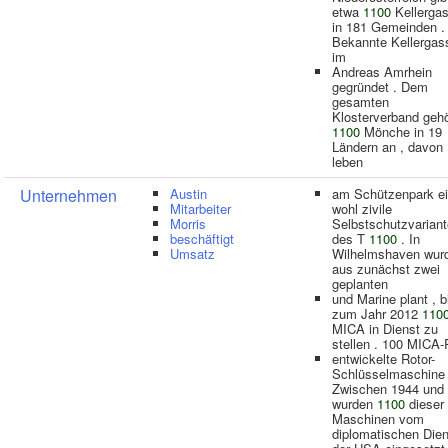
etwa
1100
Kellerga
in 181 Gemeinden .
Bekannte Kellergas
im
Andreas Amrhein
gegründet . Dem
gesamten
Klosterverband geh
1100
Mönche in 19
Ländern an , davon
leben
Unternehmen
Austin
am Schützenpark e
Mitarbeiter
wohl zivile
Morris
Selbstschutzvariant
beschäftigt
des T
1100
. In
Umsatz
Wilhelmshaven wur
aus zunächst zwei
geplanten
und Marine plant , b
zum Jahr 2012
110
MICA in Dienst zu
stellen . 100 MICA
entwickelte Rotor-
Schlüsselmaschine 
Zwischen 1944 und
wurden
1100
dieser
Maschinen vom
diplomatischen Dien