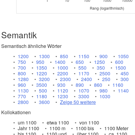
1
10
100
1000
10000
Rang (logarithmisch)
Semantik
Semantisch ähnliche Wörter
1200
1300
850
1150
900
1050
750
950
1400
650
1250
600
700
1350
1000
550
350
1500
800
1220
2200
1170
2500
450
1280
3200
2300
2400
250
300
960
3500
930
890
860
1160
1130
500
1120
1070
980
1140
770
1180
1230
3300
1030
2800
3600
Zeige 50 weitere
Kollokationen
um 1100
etwa 1100
von 1100
Jahr 1100
1100 m
1100 bis
1100 Meter
bis 1100
1100 und
über 1100
ca. 1100