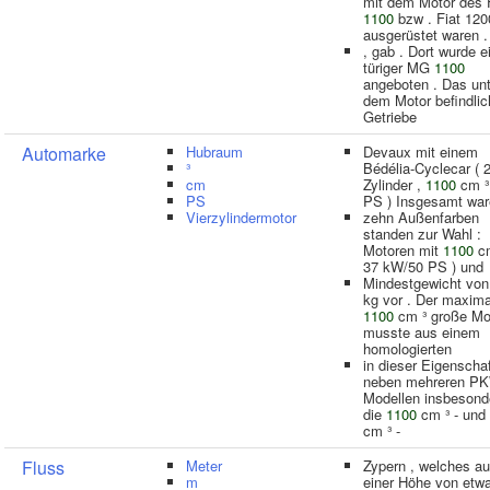
mit dem Motor des 
1100
bzw . Fiat 120
ausgerüstet waren .
, gab . Dort wurde e
türiger MG
1100
angeboten . Das unt
dem Motor befindlic
Getriebe
Automarke
Hubraum
Devaux mit einem
³
Bédélia-Cyclecar ( 
cm
Zylinder ,
1100
cm ³ 
PS
PS ) Insgesamt wa
Vierzylindermotor
zehn Außenfarben
standen zur Wahl :
Motoren mit
1100
cm
37 kW/50 PS ) und
Mindestgewicht von
kg vor . Der maxima
1100
cm ³ große Mo
musste aus einem
homologierten
in dieser Eigenscha
neben mehreren P
Modellen insbesond
die
1100
cm ³ - und
cm ³ -
Fluss
Meter
Zypern , welches au
m
einer Höhe von etw