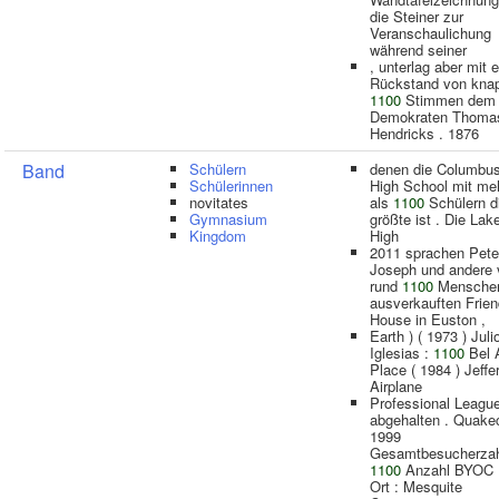
die Steiner zur
Veranschaulichung
während seiner
, unterlag aber mit 
Rückstand von kna
1100
Stimmen dem
Demokraten Thoma
Hendricks . 1876
Band
Schülern
denen die Columbu
Schülerinnen
High School mit me
novitates
als
1100
Schülern d
Gymnasium
größte ist . Die Lak
Kingdom
High
2011 sprachen Pete
Joseph und andere 
rund
1100
Mensche
ausverkauften Frie
House in Euston ,
Earth ) ( 1973 ) Juli
Iglesias :
1100
Bel A
Place ( 1984 ) Jeffe
Airplane
Professional Leagu
abgehalten . Quake
1999
Gesamtbesucherzah
1100
Anzahl BYOC 
Ort : Mesquite