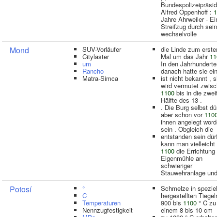
Bundespolizeipräsi
Alfred Oppenhoff :
1
Jahre Ahrweiler - Ei
Streifzug durch sei
wechselvolle
Mond
SUV-Vorläufer
die Linde zum erste
Citylaster
Mal um das Jahr
11
um
In den Jahrhunderte
Rancho
danach hatte sie ei
Matra-Simca
ist nicht bekannt , s
wird vermutet zwis
1100
bis in die zwei
Hälfte des 13 .
. Die Burg selbst dü
aber schon vor
110
ihnen angelegt wor
sein . Obgleich die
entstanden sein dürf
kann man vielleicht
1100
die Errichtung 
Eigenmühle an
schwieriger
Stauwehranlage un
Potosí
°
Schmelze in speziel
C
hergestellten Tiegel
Temperaturen
900 bis
1100
° C zu
Nennzugfestigkeit
einem 8 bis 10 cm