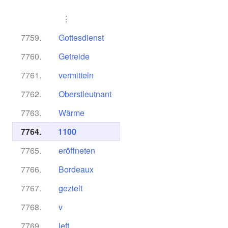
⋮
7759.
Gottesdienst
7760.
Getreide
7761.
vermitteln
7762.
Oberstleutnant
7763.
Wärme
7764.
1100
7765.
eröffneten
7766.
Bordeaux
7767.
gezielt
7768.
v
7769.
left