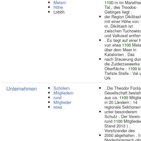
Metern
1100
m im Maratha
Höhe
Tal , des Troodos-
Lobith
Gebirges liegt .
der Region Dikilitash
mit einer Höhe von
m. Dikilitash ist
zwischen Tuchowis
und Valkosel entfer
. Es liegt auf einer
von etwa
1100
Mete
über dem Meer in
Katalonien . Das
nach Steuerung dur
die Zuiderzeewerke 
Oberfläche :
1100
k
Tiefste Stelle : Val 
Urk
Unternehmen
Schülern
. Die Theodor Font
Mitgliedern
Gesellschaft besteh
rund
aus ca.
1100
Mitgli
Mitglieder
in 20 Ländern ; 14
etwa
regionale Sektionen
unter besonderem
Schutz . Der Verein
rund
1100
Mitglieder
Stand 2013 ) .
Vorsitzender des
2000 abgehalten . I
Niederösterreich gib