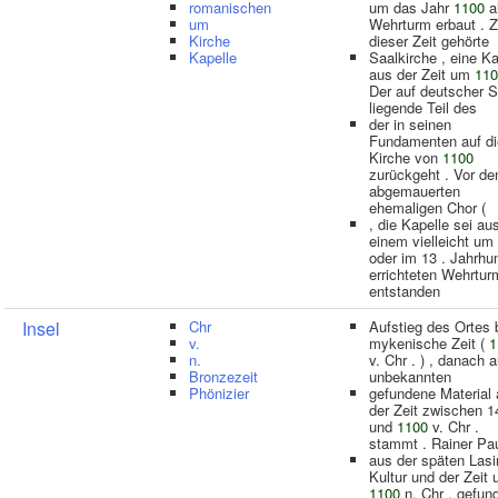
romanischen
um das Jahr
1100
a
um
Wehrturm erbaut . 
Kirche
dieser Zeit gehörte
Kapelle
Saalkirche , eine Ka
aus der Zeit um
110
Der auf deutscher S
liegende Teil des
der in seinen
Fundamenten auf di
Kirche von
1100
zurückgeht . Vor de
abgemauerten
ehemaligen Chor (
, die Kapelle sei au
einem vielleicht um
oder im 13 . Jahrhu
errichteten Wehrtur
entstanden
Insel
Chr
Aufstieg des Ortes b
v.
mykenische Zeit (
1
n.
v. Chr . ) , danach 
Bronzezeit
unbekannten
Phönizier
gefundene Material
der Zeit zwischen 1
und
1100
v. Chr .
stammt . Rainer Pau
aus der späten Lasi
Kultur und der Zeit
1100
n. Chr . gefun