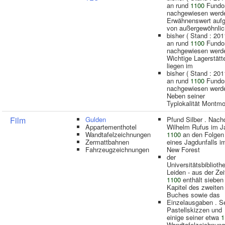
an rund
1100
Fundo
nachgewiesen werde
Erwähnenswert auf
von außergewöhnli
bisher ( Stand : 201
an rund
1100
Fundo
nachgewiesen werde
Wichtige Lagerstätt
liegen im
bisher ( Stand : 201
an rund
1100
Fundo
nachgewiesen werde
Neben seiner
Typlokalität Montmor
Film
Gulden
Pfund Silber . Nac
Appartementhotel
Wilhelm Rufus im J
Wandtafelzeichnungen
1100
an den Folgen
Zermattbahnen
eines Jagdunfalls i
Fahrzeugzeichnungen
New Forest
der
Universitätsbiblioth
Leiden - aus der Ze
1100
enthält sieben
Kapitel des zweiten
Buches sowie das
Einzelausgaben . S
Pastellskizzen und
einige seiner etwa
1
Wandtafelzeichnung