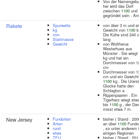
Von der Namengeb
her wird das Dorf
zwischen
1100
und 
gegründet sein . Am
Rakete
Spurweite
von über 3 m und ei
kg
Gewicht von
1100
k
mm
Die Kühe sind 240 
Startmasse
lang
Gewicht
von Woltherus
Westerhues aus
Münster . Sie wiegt
kg und hat ein
Durchmesser von 1
cm
Durchmesser von 1
cm und ein Gewicht
1100
kg . Die Urani
Glocke hatte den
Schlagton a
Rippenpaaren . Ein
Tigerherz wiegt etw
bis
1100
g , der Da
misst etwa 7 m.
New Jersey
Fundorten
bisher ( Stand : 200
Arten
an über
1100
Fundo
rund
, so unter anderem 
etwa
einigen Regionen
TEU
bisher ( Stand : 201