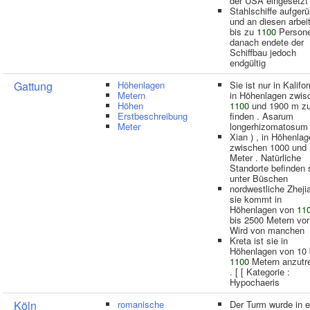
der USA eingesetzt
Stahlschiffe aufgerü
und an diesen arbei
bis zu
1100
Persone
danach endete der
Schiffbau jedoch
endgültig
Gattung
Höhenlagen
Sie ist nur in Kalifo
Metern
in Höhenlagen zwis
Höhen
1100
und 1900 m z
Erstbeschreibung
finden . Asarum
Meter
longerhizomatosum
Xian ) , in Höhenla
zwischen 1000 und
Meter . Natürliche
Standorte befinden 
unter Büschen
nordwestliche Zheji
sie kommt in
Höhenlagen von
11
bis 2500 Metern vor
Wird von manchen
Kreta ist sie in
Höhenlagen von 10 
1100
Metern anzutre
. [ [ Kategorie :
Hypochaeris
Köln
romanische
Der Turm wurde in 