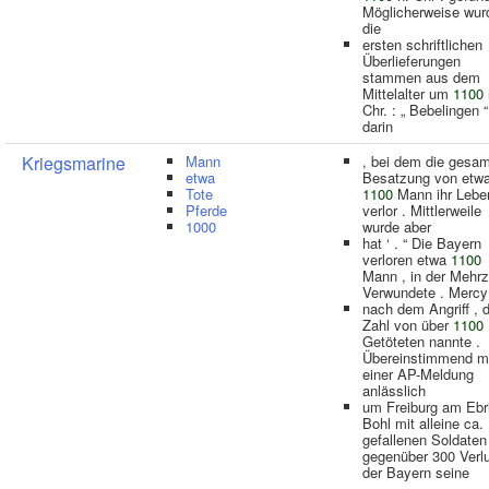
Möglicherweise wur
die
ersten schriftlichen
Überlieferungen
stammen aus dem
Mittelalter um
1100
Chr. : „ Bebelingen “
darin
Kriegsmarine
Mann
, bei dem die gesa
etwa
Besatzung von etw
Tote
1100
Mann ihr Lebe
Pferde
verlor . Mittlerweile
1000
wurde aber
hat ‘ . “ Die Bayern
verloren etwa
1100
Mann , in der Mehrz
Verwundete . Mercy
nach dem Angriff , d
Zahl von über
1100
Getöteten nannte .
Übereinstimmend m
einer AP-Meldung
anlässlich
um Freiburg am Ebr
Bohl mit alleine ca.
gefallenen Soldaten
gegenüber 300 Verl
der Bayern seine