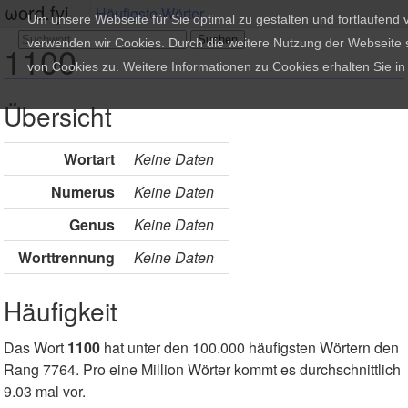
ωord.fyi
Häufigste Wörter
Um unsere Webseite für Sie optimal zu gestalten und fortlaufend
verwenden wir Cookies. Durch die weitere Nutzung der Webseite
1100
von Cookies zu. Weitere Informationen zu Cookies erhalten Sie i
Übersicht
Wortart
Keine Daten
Numerus
Keine Daten
Genus
Keine Daten
Worttrennung
Keine Daten
Häufigkeit
Das Wort
1100
hat unter den 100.000 häufigsten Wörtern den
Rang 7764. Pro eine Million Wörter kommt es durchschnittlich
9.03 mal vor.