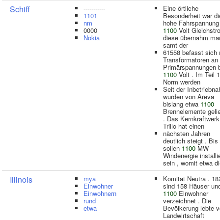
Schiff
-----------
Eine örtliche
1101
Besonderheit war di
nm
hohe Fahrspannung
0000
1100
Volt Gleichstr
Nokia
diese übernahm ma
samt der
61558 befasst sich 
Transformatoren an
Primärspannungen 
1100
Volt . Im Teil 1
Norm werden
Seit der Inbetriebn
wurden von Areva
bislang etwa
1100
Brennelemente gelie
. Das Kernkraftwerk
Trillo hat einen
nächsten Jahren
deutlich steigt . Bi
sollen
1100
MW
Windenergie installie
sein , womit etwa d
Illinois
mya
Komitat Neutra . 18
Einwohner
sind 158 Häuser un
Einwohnern
1100
Einwohner
rund
verzeichnet . Die
etwa
Bevölkerung lebte 
Landwirtschaft