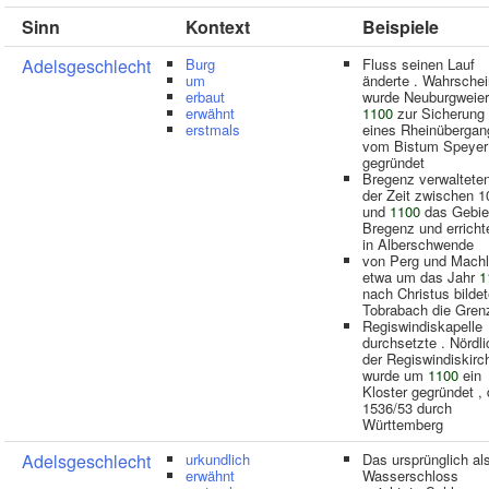
Sinn
Kontext
Beispiele
Adelsgeschlecht
Burg
Fluss seinen Lauf
um
änderte . Wahrschei
erbaut
wurde Neuburgweier
erwähnt
1100
zur Sicherung
erstmals
eines Rheinübergan
vom Bistum Speyer
gegründet
Bregenz verwalteten
der Zeit zwischen 1
und
1100
das Gebie
Bregenz und erricht
in Alberschwende
von Perg und Mach
etwa um das Jahr
1
nach Christus bildet
Tobrabach die Gren
Regiswindiskapelle
durchsetzte . Nördli
der Regiswindiskirc
wurde um
1100
ein
Kloster gegründet ,
1536/53 durch
Württemberg
Adelsgeschlecht
urkundlich
Das ursprünglich al
erwähnt
Wasserschloss