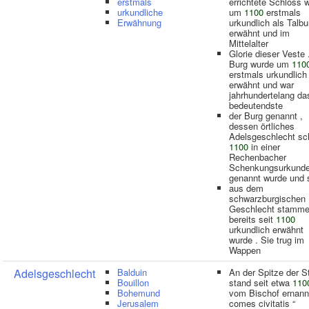
erstmals
errichtete Schloss 
urkundliche
um
1100
erstmals
Erwähnung
urkundlich als Talbu
erwähnt und im
Mittelalter
Glorie dieser Veste 
Burg wurde um
110
erstmals urkundlich
erwähnt und war
jahrhundertelang da
bedeutendste
der Burg genannt ,
dessen örtliches
Adelsgeschlecht sc
1100
in einer
Rechenbacher
Schenkungsurkund
genannt wurde und 
aus dem
schwarzburgischen
Geschlecht stamme
bereits seit
1100
urkundlich erwähnt
wurde . Sie trug im
Wappen
Adelsgeschlecht
Balduin
An der Spitze der S
Bouillon
stand seit etwa
110
Bohemund
vom Bischof ernannt
Jerusalem
comes civitatis “