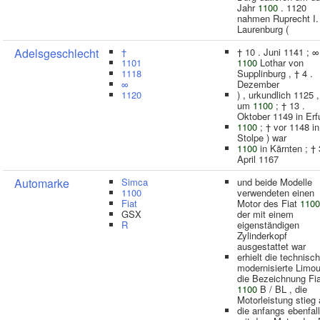
Jahr
1100
. 1120
nahmen Ruprecht I.
Laurenburg (
Adelsgeschlecht
†
† 10 . Juni 1141 ; 
1101
1100
Lothar von
1118
Supplinburg , † 4 .
∞
Dezember
1120
) , urkundlich 1125 ,
um
1100
; † 13 .
Oktober 1149 in Erf
1100
; † vor 1148 in
Stolpe ) war
1100
in Kärnten ; † 
April 1167
Automarke
Simca
und beide Modelle
1100
verwendeten einen
Fiat
Motor des Fiat
1100
GSX
der mit einem
R
eigenständigen
Zylinderkopf
ausgestattet war
erhielt die technisch
modernisierte Limo
die Bezeichnung Fia
1100
B / BL , die
Motorleistung stieg 
die anfangs ebenfal