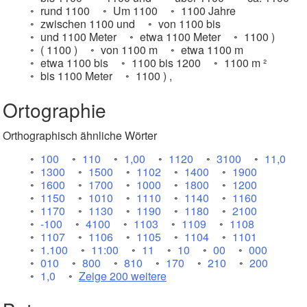
rund 1100
Um 1100
1100 Jahre
zwischen 1100 und
von 1100 bis
und 1100 Meter
etwa 1100 Meter
1100 )
( 1100 )
von 1100 m
etwa 1100 m
etwa 1100 bis
1100 bis 1200
1100 m ²
bis 1100 Meter
1100 ) ,
Ortographie
Orthographisch ähnliche Wörter
100
110
1,00
1120
3100
11,0
1300
1500
1102
1400
1900
1600
1700
1000
1800
1200
1150
1010
1110
1140
1160
1170
1130
1190
1180
2100
-100
4100
1103
1109
1108
1107
1106
1105
1104
1101
1.100
11:00
11
10
00
000
010
800
810
170
210
200
1,0
Zeige 200 weitere