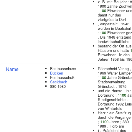
z. B. mit Baujahr 1
1900 zählte Zuchwil
1100
Einwohner und
damit nur das
viertgrösste Dorf
, eingestellt . 1946
wurden in Baalsdorf
1100
Einwohner gez
. Bis 1948 entstand
landwirtschaftliche
bestand der Ort aus
Häusern und hatte
Einwohner . In den
Jahren 1858 bis 18
Name
Festausschuss
Röhrscheid Verlag ,
Bücken
1969 Walter Lampert
Festausschuß
1100
Jahre Grünstad
Seckbach
Stadtverwaltung
880-1980
Grünstadt , 1975
und die Hanse . in :
Dortmund ,
1100
Ja
Stadtgeschichte .
Dortmund 1982 Lui
von Winterfeld
Harz : ein Streifzug
durch die Vergangen
;
1100
Jahre ; 889 -
1989 . Horb am
) , Präsident des