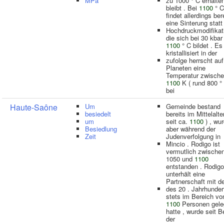
MPa
zu 1000 ° C erhalte
bleibt . Bei
1100
° C
findet allerdings ber
eine Sinterung statt
Hochdruckmodifikati
die sich bei 30 kbar
1100
° C bildet . Es
kristallisiert in der
zufolge herrscht au
Planeten eine
Temperatur zwisch
1100
K ( rund 800 ° 
bei
Haute-Saône
Um
Gemeinde bestand
besiedelt
bereits im Mittelalter
um
seit ca.
1100
) , wu
Besiedlung
aber während der
Zeit
Judenverfolgung in
Mincio . Rodigo ist
vermutlich zwische
1050 und
1100
entstanden . Rodigo
unterhält eine
Partnerschaft mit d
des 20 . Jahrhunder
stets im Bereich vo
1100
Personen gele
hatte , wurde seit B
der