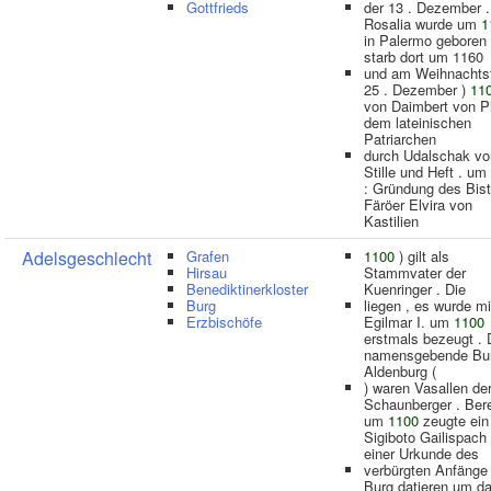
Gottfrieds
der 13 . Dezember .
Rosalia wurde um
1
in Palermo geboren
starb dort um 1160
und am Weihnachtst
25 . Dezember )
11
von Daimbert von Pi
dem lateinischen
Patriarchen
durch Udalschak vo
Stille und Heft . um
: Gründung des Bis
Färöer Elvira von
Kastilien
Adelsgeschlecht
Grafen
1100
) gilt als
Hirsau
Stammvater der
Benediktinerkloster
Kuenringer . Die
Burg
liegen , es wurde mi
Erzbischöfe
Egilmar I. um
1100
erstmals bezeugt . 
namensgebende Bu
Aldenburg (
) waren Vasallen de
Schaunberger . Bere
um
1100
zeugte ein
Sigiboto Gailispach
einer Urkunde des
verbürgten Anfänge
Burg datieren um d