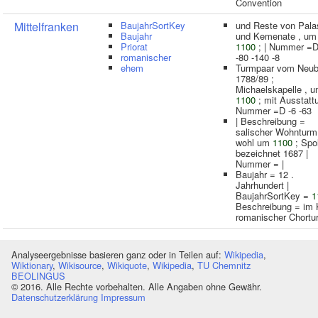
Convention
Mittelfranken
BaujahrSortKey
und Reste von Pala
Baujahr
und Kemenate , um
Priorat
1100
; | Nummer =D
romanischer
-80 -140 -8
ehem
Turmpaar vom Neu
1788/89 ;
Michaelskapelle , 
1100
; mit Ausstattu
Nummer =D -6 -63
| Beschreibung =
salischer Wohnturm
wohl um
1100
; Spol
bezeichnet 1687 |
Nummer = |
Baujahr = 12 .
Jahrhundert |
BaujahrSortKey =
1
Beschreibung = im 
romanischer Chortu
Analyseergebnisse basieren ganz oder in Teilen auf:
Wikipedia
,
Wiktionary
,
Wikisource
,
Wikiquote
,
Wikipedia
,
TU Chemnitz
BEOLINGUS
© 2016. Alle Rechte vorbehalten. Alle Angaben ohne Gewähr.
Datenschutzerklärung
Impressum