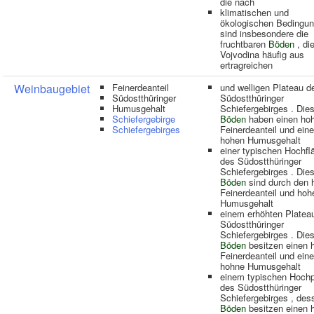
die nach
klimatischen und
ökologischen Bedingu
sind insbesondere die
fruchtbaren
Böden
, die
Vojvodina häufig aus
ertragreichen
Weinbaugebiet
Feinerdeanteil
und welligen Plateau d
Südostthüringer
Südostthüringer
Humusgehalt
Schiefergebirges . Die
Schiefergebirge
Böden
haben einen ho
Schiefergebirges
Feinerdeanteil und ein
hohen Humusgehalt
einer typischen Hochfl
des Südostthüringer
Schiefergebirges . Die
Böden
sind durch den 
Feinerdeanteil und hoh
Humusgehalt
einem erhöhten Platea
Südostthüringer
Schiefergebirges . Die
Böden
besitzen einen 
Feinerdeanteil und ein
hohne Humusgehalt
einem typischen Hochp
des Südostthüringer
Schiefergebirges , des
Böden
besitzen einen 