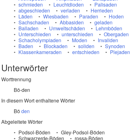
schmieden
Leuchtdioden
Palisaden
abgeschieden
verladen
Herrieden
Läden
Wiesbaden
Paraden
Hoden
Sachschaden
Abbasiden
geladen
Balladen
Umweltschäden
Lehmböden
Unterschieden
unterschieden
Obergaden
Schacholympiaden
Moden
Invaliden
Baden
Blockaden
soliden
Synoden
Klassenkameraden
entschieden
Plejaden
Unterwörter
Worttrennung
Bö-den
In diesem Wort enthaltene Wörter
Bö
den
Abgeleitete Wörter
Podsol-Böden
Gley-Podsol-Böden
Schwarzerde-Böden
rossa-Böden