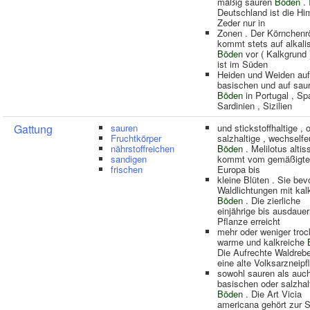
mäßig sauren
Böden
. 
Deutschland ist die Hi
Zeder nur in
Zonen . Der Körnchenrö
kommt stets auf alkali
Böden
vor ( Kalkgrund 
ist im Süden
Heiden und Weiden auf
basischen und auf sau
Böden
in Portugal , Sp
Sardinien , Sizilien
Gattung
sauren
und stickstoffhaltige , 
Fruchtkörper
salzhaltige , wechself
nährstoffreichen
Böden
. Melilotus alti
sandigen
kommt vom gemäßigte
frischen
Europa bis
kleine Blüten . Sie bev
Waldlichtungen mit ka
Böden
. Die zierliche
einjährige bis ausdaue
Pflanze erreicht
mehr oder weniger troc
warme und kalkreiche
Die Aufrechte Waldrebe
eine alte Volksarzneipf
sowohl sauren als auc
basischen oder salzhal
Böden
. Die Art Vicia
americana gehört zur S