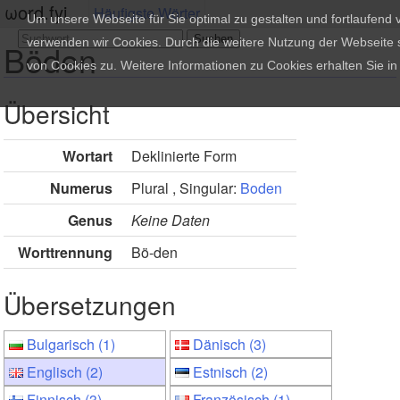
ωord.fyi
Häufigste Wörter
Um unsere Webseite für Sie optimal zu gestalten und fortlaufend
verwenden wir Cookies. Durch die weitere Nutzung der Webseite
Böden
von Cookies zu. Weitere Informationen zu Cookies erhalten Sie i
Übersicht
Wortart
Deklinierte Form
Numerus
Plural , Singular:
Boden
Genus
Keine Daten
Worttrennung
Bö-den
Übersetzungen
Bulgarisch (1)
Dänisch (3)
Englisch (2)
Estnisch (2)
Finnisch (3)
Französisch (1)