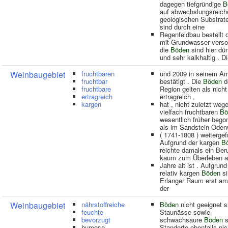
dagegen tiefgründige
B
auf abwechslungsreich
geologischen Substrat
sind durch eine
Regenfeldbau bestellt 
mit Grundwasser versor
die
Böden
sind hier dü
und sehr kalkhaltig . D
Weinbaugebiet
fruchtbaren
und 2009 in seinem A
fruchtbar
bestätigt . Die
Böden
d
fruchtbare
Region gelten als nicht
ertragreich
ertragreich ,
kargen
hat , nicht zuletzt weg
vielfach fruchtbaren
Bö
wesentlich früher bego
als im Sandstein-Oden
( 1741-1808 ) weitergef
Aufgrund der kargen
B
reichte damals ein Ber
kaum zum Überleben 
Jahre alt ist . Aufgrund
relativ kargen
Böden
si
Erlanger Raum erst a
der
Weinbaugebiet
nährstoffreiche
Böden
nicht geeignet s
feuchte
Staunässe sowie
bevorzugt
schwachsaure
Böden
s
humose
Standorte ebenfalls nic