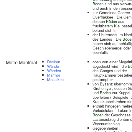
Böden
sind aus verwit
und auch in den besse
zur Gemeinde Goeree-
Overflakkee . Die Gem
dessen
Böden
aus
fruchtbarem Klei beste
befand sich im
der Uckermark im Nor
des Landes . Die
Böde
haben sich auf schluff
Geschiebemergel oder
ebenfalls
Metro Montreal
Decken
oben von einer Megalit
Wände
abgedeckt wird ; die
B
Wänden
des Ganges und der
Marmor
Hauptkammer bestehe
Mosaiken
gestampfter
von Byzanz übernomm
Kirchentyp , dessen G
und
Böden
zur Kuppel
überleiten ( Beispiele f
Kreuzkuppelkirchen si
enthält hingegen mehre
Verladeluken . Luken i
Böden
der Geschosse 
Lastenaufzug dienten 
Warenumschlag
Gegebenheiten (