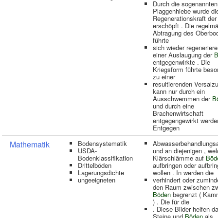
Durch die sogenannten
Plaggenhiebe wurde di
Regenerationskraft de
erschöpft . Die regelm
Abtragung des Oberbo
führte
sich wieder regenerier
einer Auslaugung der
B
entgegenwirkte . Die
Kriegsform führte beso
zu einer
resultierenden Versalz
kann nur durch ein
Ausschwemmen der
B
und durch eine
Brachenwirtschaft
entgegengewirkt werde
Entgegen
Mathematik
Bodensystematik
Abwasserbehandlungs
USDA-
und an diejenigen , we
Bodenklassifikation
Klärschlämme auf
Böd
Drittelböden
aufbringen oder aufbri
Lagerungsdichte
wollen . In werden die
ungeeigneten
verhindert oder zumind
den Raum zwischen zw
Böden
begrenzt ( Kam
) . Die für die
. Diese Bilder helfen da
Steine und
Böden
als