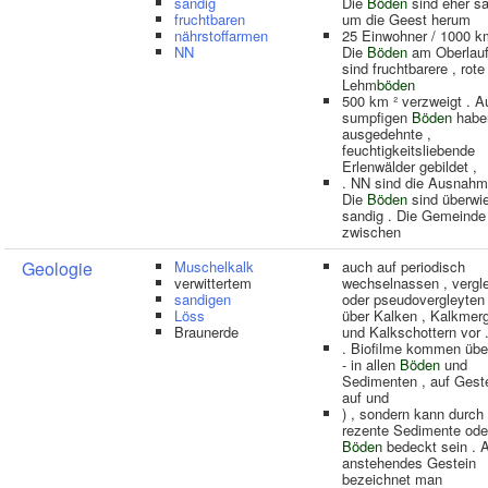
sandig
Die
Böden
sind eher sa
fruchtbaren
um die Geest herum
nährstoffarmen
25 Einwohner / 1000 km
NN
Die
Böden
am Oberlauf
sind fruchtbarere , rote
Lehm
böden
500 km ² verzweigt . A
sumpfigen
Böden
habe
ausgedehnte ,
feuchtigkeitsliebende
Erlenwälder gebildet ,
. NN sind die Ausnahme
Die
Böden
sind überwi
sandig . Die Gemeinde 
zwischen
Geologie
Muschelkalk
auch auf periodisch
verwittertem
wechselnassen , vergl
sandigen
oder pseudovergleyte
Löss
über Kalken , Kalkmer
Braunerde
und Kalkschottern vor 
. Biofilme kommen über
- in allen
Böden
und
Sedimenten , auf Geste
auf und
) , sondern kann durch
rezente Sedimente ode
Böden
bedeckt sein . A
anstehendes Gestein
bezeichnet man