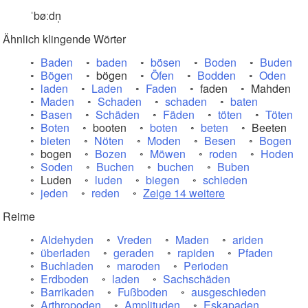
ˈbøːdn̩
Ähnlich klingende Wörter
Baden
baden
bösen
Boden
Buden
Bögen
bögen
Öfen
Bodden
Oden
laden
Laden
Faden
faden
Mahden
Maden
Schaden
schaden
baten
Basen
Schäden
Fäden
töten
Töten
Boten
booten
boten
beten
Beeten
bieten
Nöten
Moden
Besen
Bogen
bogen
Bozen
Möwen
roden
Hoden
Soden
Buchen
buchen
Buben
Luden
luden
biegen
schieden
jeden
reden
Zeige 14 weitere
Reime
Aldehyden
Vreden
Maden
ariden
überladen
geraden
rapiden
Pfaden
Buchladen
maroden
Perioden
Erdboden
laden
Sachschäden
Barrikaden
Fußboden
ausgeschieden
Arthropoden
Amplituden
Eskapaden