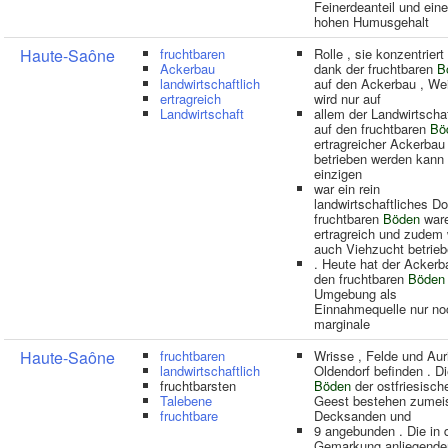
Feinerdeanteil und ein
hohen Humusgehalt
Haute-Saône
fruchtbaren
Rolle , sie konzentriert
Ackerbau
dank der fruchtbaren
B
landwirtschaftlich
auf den Ackerbau , We
ertragreich
wird nur auf
Landwirtschaft
allem der Landwirtschaf
auf den fruchtbaren
Bö
ertragreicher Ackerbau
betrieben werden kann 
einzigen
war ein rein
landwirtschaftliches Dor
fruchtbaren
Böden
war
ertragreich und zudem
auch Viehzucht betrie
. Heute hat der Ackerb
den fruchtbaren
Böden
Umgebung als
Einnahmequelle nur no
marginale
Haute-Saône
fruchtbaren
Wrisse , Felde und Aur
landwirtschaftlich
Oldendorf befinden . D
fruchtbarsten
Böden
der ostfriesisch
Talebene
Geest bestehen zumei
fruchtbare
Decksanden und
9 angebunden . Die in 
Gemarkung anliegende