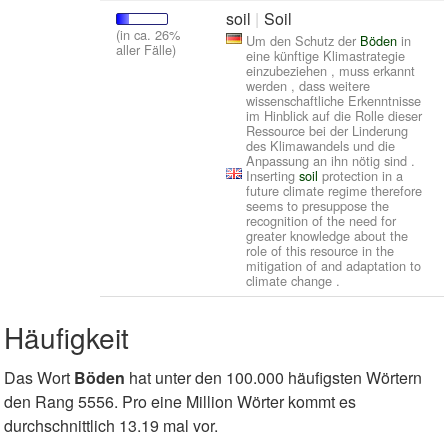
soil
Soil
(in ca. 26%
Um den Schutz der
Böden
in
aller Fälle)
eine künftige Klimastrategie
einzubeziehen , muss erkannt
werden , dass weitere
wissenschaftliche Erkenntnisse
im Hinblick auf die Rolle dieser
Ressource bei der Linderung
des Klimawandels und die
Anpassung an ihn nötig sind .
Inserting
soil
protection in a
future climate regime therefore
seems to presuppose the
recognition of the need for
greater knowledge about the
role of this resource in the
mitigation of and adaptation to
climate change .
Häufigkeit
Das Wort
Böden
hat unter den 100.000 häufigsten Wörtern
den Rang 5556. Pro eine Million Wörter kommt es
durchschnittlich 13.19 mal vor.