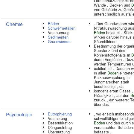
Lärmschutzfähigkeit de
Wände , Decken und
B
von Gebäude zu Gebä
unterschiedlich ausfall
Chemie
Böden
. Das Grundwasser wir
Schwermetallen
Nitratauswaschung au
Versauerung
Böden
belastet . Stick
Sedimenten
wirken darüber hinaus 
Grundwasser
Säurebildner
Bestimmung der organ
Substanz und des
Kohlenstoffgehalts in
B
durch Verglühen . Daz
werden Temperaturen 
oxidiert ist . Dadurch w
in allen
Böden
eintrete
Kalkauswaschung in
Jungmarschen stark
beschleunigt , da
kondensierten Gases ,
Flüssigkeit , auf den
B
zurück , ein weiterer Tei
über das
Psychologie
Eutrophierung
, wo er sich insbesond
Versalzung
schwellfähigen bindige
Desertifikation
Böden
und den durch s
Düngereintrag
verursachten Schäden
Übernutzung
befasste .