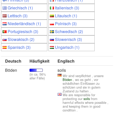
Griechisch (1)
Italienisch (3)
Lettisch (3)
Litauisch (1)
Niederländisch (1)
Polnisch (3)
Portugiesisch (3)
Schwedisch (2)
Slowakisch (2)
Slowenisch (3)
Spanisch (3)
Ungarisch (1)
Deutsch
Häufigkeit
Englisch
Böden
soils
(in ca. 56%
Wir sind verpflichtet , unsere
aller Fälle)
Böden
, wo es geht , vor
schädlichen Einflüssen zu
schützen und sie in gutem
Zustand zu halten .
We are responsible for
protecting our
soils
from
harmful effects where possible ,
and keeping them in good
condition .