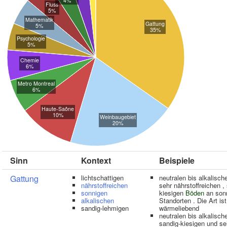
4%
Fluss
5%
Mathematik
Gattung
5%
35%
Psychologie
5%
Chemie
6%
Metro Montreal
6%
Haute-Saône
10%
Weinbaugebiet
20%
Sinn
Kontext
Beispiele
Gattung
lichtschattigen
neutralen bis alkalisch
nährstoffreichen
sehr nährstoffreichen ,
sonnigen
kiesigen
Böden
an son
alkalischen
Standorten . Die Art ist
sandig-lehmigen
wärmeliebend
neutralen bis alkalisch
sandig-kiesigen und se