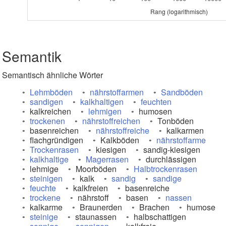
Rang (logarithmisch)
Semantik
Semantisch ähnliche Wörter
Lehmböden
nährstoffarmen
Sandböden
sandigen
kalkhaltigen
feuchten
kalkreichen
lehmigen
humosen
trockenen
nährstoffreichen
Tonböden
basenreichen
nährstoffreiche
kalkarmen
flachgründigen
Kalkböden
nährstoffarme
Trockenrasen
kiesigen
sandig-kiesigen
kalkhaltige
Magerrasen
durchlässigen
lehmige
Moorböden
Halbtrockenrasen
steinigen
kalk
sandig
sandige
feuchte
kalkfreien
basenreiche
trockene
nährstoff
basen
nassen
kalkarme
Braunerden
Brachen
humose
steinige
staunassen
halbschattigen