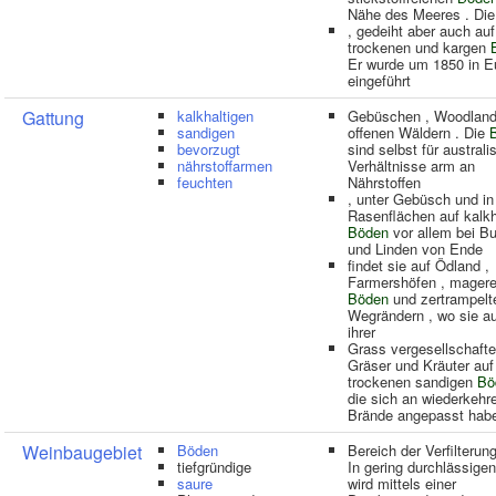
Nähe des Meeres . Die
, gedeiht aber auch auf
trockenen und kargen
Er wurde um 1850 in E
eingeführt
Gattung
kalkhaltigen
Gebüschen , Woodland
sandigen
offenen Wäldern . Die
bevorzugt
sind selbst für australi
nährstoffarmen
Verhältnisse arm an
feuchten
Nährstoffen
, unter Gebüsch und in
Rasenflächen auf kalkh
Böden
vor allem bei B
und Linden von Ende
findet sie auf Ödland ,
Farmershöfen , mager
Böden
und zertrampelt
Wegrändern , wo sie a
ihrer
Grass vergesellschafte
Gräser und Kräuter auf
trockenen sandigen
Bö
die sich an wiederkehr
Brände angepasst hab
Weinbaugebiet
Böden
Bereich der Verfilterung
tiefgründige
In gering durchlässige
saure
wird mittels einer