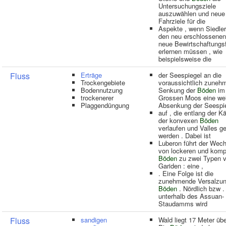
Untersuchungsziele
auszuwählen und neue
Fahrziele für die
Aspekte , wenn Siedler
den neu erschlossene
neue Bewirtschaftungs
erlernen müssen , wie
beispielsweise die
Fluss
Erträge
der Seespiegel an die
Trockengebiete
voraussichtlich zuneh
Bodennutzung
Senkung der
Böden
im
trockenerer
Grossen Moos eine wei
Plaggendüngung
Absenkung der Seespi
auf , die entlang der 
der konvexen
Böden
verlaufen und Valles g
werden . Dabei ist
Luberon führt der Wech
von lockeren und kom
Böden
zu zwei Typen 
Gariden : eine ,
. Eine Folge ist die
zunehmende Versalzun
Böden
. Nördlich bzw .
unterhalb des Assuan-
Staudamms wird
Fluss
sandigen
Wald liegt 17 Meter üb