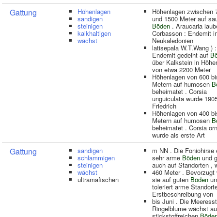
Gattung
Höhenlagen
Höhenlagen zwischen 
sandigen
und 1500 Meter auf sa
steinigen
Böden
. Araucaria laube
kalkhaltigen
Corbasson : Endemit i
wächst
Neukaledonien
latisepala W.T.Wang ) :
Endemit gedeiht auf
B
über Kalkstein in Höhe
von etwa 2200 Meter
Höhenlagen von 600 bi
Metern auf humosen
B
beheimatet . Corsia
unguiculata wurde 190
Friedrich
Höhenlagen von 400 bi
Metern auf humosen
B
beheimatet . Corsia or
wurde als erste Art
Gattung
sandigen
m NN . Die Foniohirse 
schlammigen
sehr arme
Böden
und g
steinigen
auch auf Standorten , 
wächst
460 Meter . Bevorzugt
ultramafischen
sie auf guten
Böden
un
toleriert arme Standorte
Erstbeschreibung von
bis Juni . Die Meeresst
Ringelblume wächst au
stickstoffreichen
Böde