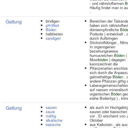
- und nährstoffarmen
B
Häufig findet man in a
-
Gattung
bindigen
Bereichen der Talsand
pH-Wert
haben sich nährstoffa
Böden
dürreempfindliche
Böd
halbfesten
Podsole ) entwickelt , 
sandigen
durch Aufbringen
Stickstoffdünger , Nitro
In organogenen
beziehungsweise
humusreichen
Böden
( 
Moor
böden
) dagegen
kennzeichnet die
Pflanzenarten erschlo
sich durch die Anpass
galmeihaltige
Böden
, d
andere Pflanzen giftig 
Lebensgemeinschaften 
auf nassen mineralisch
organischen
Böden
ged
siehe Bodentyp ) , kön
Gattung
sauren
als auch im Hochgebir
saure
sauren oder basische
mäßig
vor . Er erscheint von J
alkalische
Oktober
basische
aus Kalkstein , als auc