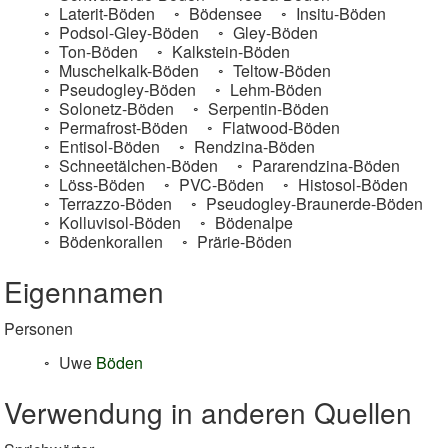
Laterit-Böden
Bödensee
Insitu-Böden
Podsol-Gley-Böden
Gley-Böden
Ton-Böden
Kalkstein-Böden
Muschelkalk-Böden
Teltow-Böden
Pseudogley-Böden
Lehm-Böden
Solonetz-Böden
Serpentin-Böden
Permafrost-Böden
Flatwood-Böden
Entisol-Böden
Rendzina-Böden
Schneetälchen-Böden
Pararendzina-Böden
Löss-Böden
PVC-Böden
Histosol-Böden
Terrazzo-Böden
Pseudogley-Braunerde-Böden
Kolluvisol-Böden
Bödenalpe
Bödenkorallen
Prärie-Böden
Eigennamen
Personen
Uwe
Böden
Verwendung in anderen Quellen