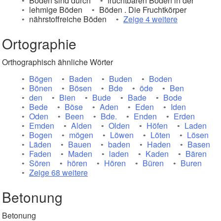
Böden sind durch
fruchtbaren Böden in der
lehmige Böden
Böden . Die Fruchtkörper
nährstoffreiche Böden
Zeige 4 weitere
Ortographie
Orthographisch ähnliche Wörter
Bögen
Baden
Buden
Boden
Bönen
Bösen
Bde
öde
Ben
den
Bien
Bude
Bade
Bode
Bede
Böse
Aden
Eden
Iden
Oden
Been
Bde.
Enden
Erden
Emden
Alden
Olden
Höfen
Laden
Bogen
mögen
Löwen
Löten
Lösen
Läden
Bauen
baden
Haden
Basen
Faden
Maden
laden
Kaden
Bären
Sören
hören
Hören
Büren
Buren
Zeige 68 weitere
Betonung
Betonung