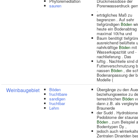
Phytoremediation
Druckmessdose der
sauren
Porenwasserdruck ge
.
erträgliches Maß zu
begrenzen . Auf sehr
tiefgründigen
Böden
wi
heute ein Bodenabtrag
maximal 10t/ha und
Baum benötigt tiefgründ
ausreichend belüftete 
nahrkräftige
Böden
mit
Wasserkapazität und -
nachlieferung . Das
luftig . Nachteile sind d
Futterverschmutzung b
nassen
Böden
, die sc
Bodenanpassung der br
Modelle (
Weinbaugebiet
Böden
Übergänge zu den Aue
fruchtbare
beziehungsweise zu d
sandigen
terrestrischen
Böden
vo
fruchtbar
dann z.B. als vergleyte
Lehm
Braunerde
der Sudd . Hydrobiome
Pedobiome der stauna
Böden
, zum Beispiel 
Bodentypen Dy ,
jedoch auch winterkalt
Zentralen Dinariden be