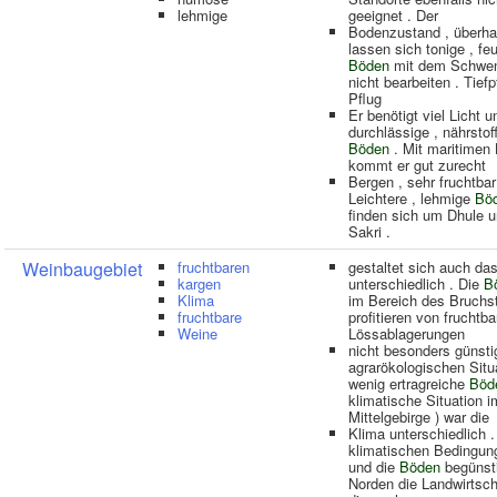
lehmige
geeignet . Der
Bodenzustand , überha
lassen sich tonige , fe
Böden
mit dem Schwen
nicht bearbeiten . Tiefp
Pflug
Er benötigt viel Licht u
durchlässige , nährsto
Böden
. Mit maritimen
kommt er gut zurecht
Bergen , sehr fruchtbar
Leichtere , lehmige
Bö
finden sich um Dhule 
Sakri .
Weinbaugebiet
fruchtbaren
gestaltet sich auch da
kargen
unterschiedlich . Die
B
Klima
im Bereich des Bruchs
fruchtbare
profitieren von fruchtb
Weine
Lössablagerungen
nicht besonders günsti
agrarökologischen Situa
wenig ertragreiche
Böd
klimatische Situation i
Mittelgebirge ) war die
Klima unterschiedlich .
klimatischen Bedingun
und die
Böden
begünst
Norden die Landwirtsch