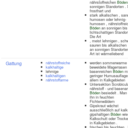
nährstoffreichen
Böden
sonnigen Standorten . S
frosthart und
stark alkalischen , san
humosen oder lehmig-
humosen , nährstoffrei
Böden
an sonnigen bis
lichtschattigen Standor
Die Art
, meist lehmigen , sc
sauren bis alkalischen
an sonnigen Standorten
Art ist wärmeliebend
Gattung
nährstoffreiche
werden sommerwarme ,
kalkhaltige
beweidete Magerrasen 
lehmige
basenreichen
Böden
mi
kalkhaltigen
geringer Humusauflage 
nährstoffarme
allem in Kalkgebieten
Untersektion Scrobicula
nährstoff - und basena
Böden
besiedelt . Man 
ihn in feuchten
Fichtenwäldern
Gipskraut wächst
ausschließlich auf kalk
gipshaltigen
Böden
wie
Kalkschutt oder Trock
in Kalkgebieten .
frischen bis feuchten ,