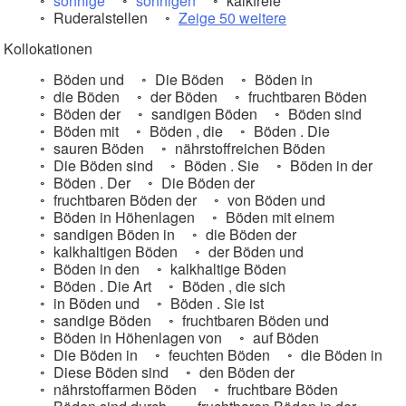
sonnige
sonnigen
kalkfreie
Ruderalstellen
Zeige 50 weitere
Kollokationen
Böden und
Die Böden
Böden in
die Böden
der Böden
fruchtbaren Böden
Böden der
sandigen Böden
Böden sind
Böden mit
Böden , die
Böden . Die
sauren Böden
nährstoffreichen Böden
Die Böden sind
Böden . Sie
Böden in der
Böden . Der
Die Böden der
fruchtbaren Böden der
von Böden und
Böden in Höhenlagen
Böden mit einem
sandigen Böden in
die Böden der
kalkhaltigen Böden
der Böden und
Böden in den
kalkhaltige Böden
Böden . Die Art
Böden , die sich
in Böden und
Böden . Sie ist
sandige Böden
fruchtbaren Böden und
Böden in Höhenlagen von
auf Böden
Die Böden in
feuchten Böden
die Böden in
Diese Böden sind
den Böden der
nährstoffarmen Böden
fruchtbare Böden