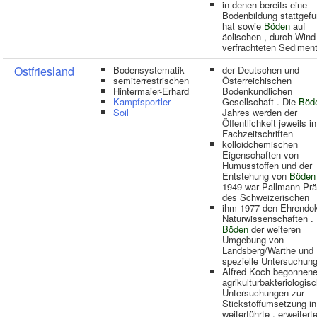
in denen bereits eine
Bodenbildung stattgef
hat sowie
Böden
auf
äolischen , durch Wind
verfrachteten Sedimen
Ostfriesland
Bodensystematik
der Deutschen und
semiterrestrischen
Österreichischen
Hintermaier-Erhard
Bodenkundlichen
Kampfsportler
Gesellschaft . Die
Böd
Soil
Jahres werden der
Öffentlichkeit jeweils in
Fachzeitschriften
kolloidchemischen
Eigenschaften von
Humusstoffen und der
Entstehung von
Böden
1949 war Pallmann Prä
des Schweizerischen
ihm 1977 den Ehrendok
Naturwissenschaften . 
Böden
der weiteren
Umgebung von
Landsberg/Warthe und
spezielle Untersuchun
Alfred Koch begonnen
agrikulturbakteriologis
Untersuchungen zur
Stickstoffumsetzung i
weiterführte , erweiterte