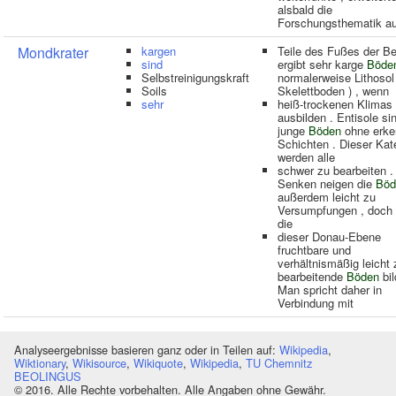
alsbald die
Forschungsthematik a
Mondkrater
kargen
Teile des Fußes der B
sind
ergibt sehr karge
Böde
Selbstreinigungskraft
normalerweise Lithosol
Soils
Skelettboden ) , wenn
sehr
heiß-trockenen Klimas
ausbilden . Entisole si
junge
Böden
ohne erke
Schichten . Dieser Kat
werden alle
schwer zu bearbeiten .
Senken neigen die
Böd
außerdem leicht zu
Versumpfungen , doch 
die
dieser Donau-Ebene
fruchtbare und
verhältnismäßig leicht 
bearbeitende
Böden
bil
Man spricht daher in
Verbindung mit
Analyseergebnisse basieren ganz oder in Teilen auf:
Wikipedia
,
Wiktionary
,
Wikisource
,
Wikiquote
,
Wikipedia
,
TU Chemnitz
BEOLINGUS
© 2016. Alle Rechte vorbehalten. Alle Angaben ohne Gewähr.