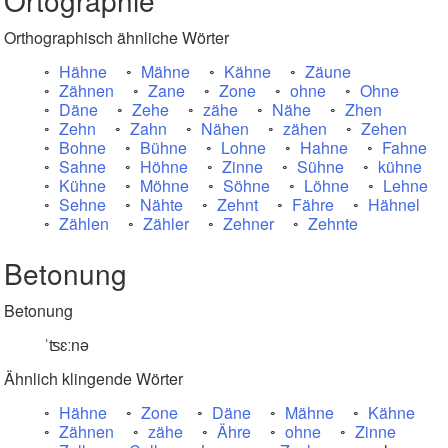
Ortographie
Orthographisch ähnliche Wörter
Hähne
Mähne
Kähne
Zäune
Zähnen
Zane
Zone
ohne
Ohne
Däne
Zehe
zähe
Nähe
Zhen
Zehn
Zahn
Nähen
zähen
Zehen
Bohne
Bühne
Lohne
Hahne
Fahne
Sahne
Höhne
Zinne
Sühne
kühne
Kühne
Möhne
Söhne
Löhne
Lehne
Sehne
Nähte
Zehnt
Fähre
Hähnel
Zählen
Zähler
Zehner
Zehnte
Betonung
Betonung
ˈʦɛːnə
Ähnlich klingende Wörter
Hähne
Zone
Däne
Mähne
Kähne
Zähnen
zähe
Ähre
ohne
Zinne