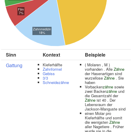
Film
7%
Zahnmedizin
18%
Sinn
Kontext
Beispiele
Gattung
Kieferhälfte
( Molaren , M )
Zahnformel
vorhanden . Alle
Zähne
Gebiss
der Hasenartigen sind
3/3
wurzellose
Zähne
. Sie
Schneidezähne
haben
Vorbacken
zähne
sowie
zwei Backen
zähne
und
die Gesamtzahl der
Zähne
ist 40 . Der
Lebensraum der
Jackson-Manguste sind
einen Molar pro
Kieferhälfte und somit
die wenigsten
Zähne
aller Nagetiere . Früher
wurde sie in die