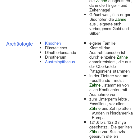
die
Zähne
ausgerissen ,
dann die Finger - und
Zehennägel
Gräuel war , riss er gar
Bischöfen die
Zähne
aus , eignete sich
verborgenes Gold und
Silber
Archäologie
Knochen
eigene Familie
Rüsseltieres
Klameliidae .
Dinotheriensande
Austrotriconodon ist
Dinotherium
durch einzelne
Zähne
Australopithecus
charakterisiert , die aus
der Oberkreide
Patagoniens stammen
in der Tiefsee vorkam .
Fossilfunde , meist
Zähne
, stammen von
allen Kontinenten mit
Ausnahme von
zum Unterperm lebte .
Fossilien , vor allem
Zähne
und Zahnplatten
, wurden in Nordamerika
, Europa
121,6 bis 128,2 mya
geschätzt . Die gerillten
Zähne
von Sulcavis
geeorum stellen