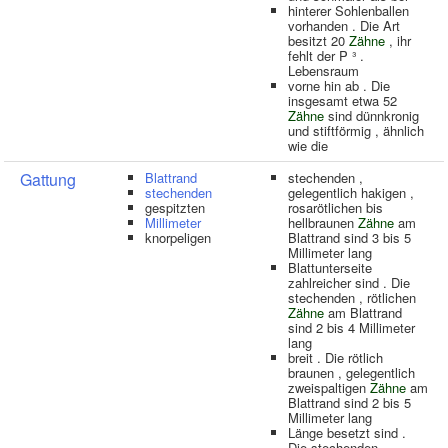
hinterer Sohlenballen
vorhanden . Die Art
besitzt 20
Zähne
, ihr
fehlt der P ³ .
Lebensraum
vorne hin ab . Die
insgesamt etwa 52
Zähne
sind dünnkronig
und stiftförmig , ähnlich
wie die
Gattung
Blattrand
stechenden ,
stechenden
gelegentlich hakigen ,
gespitzten
rosarötlichen bis
Millimeter
hellbraunen
Zähne
am
knorpeligen
Blattrand sind 3 bis 5
Millimeter lang
Blattunterseite
zahlreicher sind . Die
stechenden , rötlichen
Zähne
am Blattrand
sind 2 bis 4 Millimeter
lang
breit . Die rötlich
braunen , gelegentlich
zweispaltigen
Zähne
am
Blattrand sind 2 bis 5
Millimeter lang
Länge besetzt sind .
Die stechenden ,