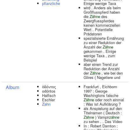
pflanzliche
Einige wenige Taxa
wird . Anders als beim
Großflusspferd haben
die
Zähne
des
Zwergflusspferdes
keinen kommerziellen
Wert . Potentielle
Prädatoren
spezialisierte Ernährung
zu einer Reduktion der
Anzahl der
Zähne
gekommen . Einige
wenige Taxa , zum
Beispiel
aber einen Trend zur
Reduktion der Anzahl
der
Zähne
, wie bei den
Glires ( Nagetiere und
Album
ὀδόντος
Frankfurt , Eichborn
odóntos
1997 : George
Haifisch
Washingtons falsche
Eschler
Zähne
oder noch einmal
Zahn
: Was ist Aufklärung ?
als Anspielung auf den
Titelnamen ( Deutsch :
Zähne
) Vampir
zähne
zu sehen . . Das Video
In : Robert Darnton :