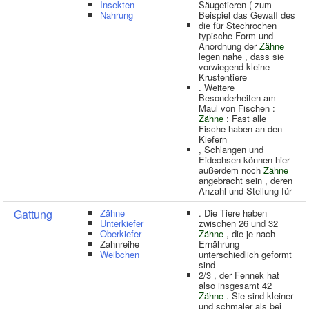
Insekten
Säugetieren ( zum
Nahrung
Beispiel das Gewaff des
die für Stechrochen
typische Form und
Anordnung der
Zähne
legen nahe , dass sie
vorwiegend kleine
Krustentiere
. Weitere
Besonderheiten am
Maul von Fischen :
Zähne
: Fast alle
Fische haben an den
Kiefern
, Schlangen und
Eidechsen können hier
außerdem noch
Zähne
angebracht sein , deren
Anzahl und Stellung für
Gattung
Zähne
. Die Tiere haben
Unterkiefer
zwischen 26 und 32
Oberkiefer
Zähne
, die je nach
Zahnreihe
Ernährung
Weibchen
unterschiedlich geformt
sind
2/3 , der Fennek hat
also insgesamt 42
Zähne
. Sie sind kleiner
und schmaler als bei