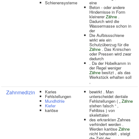
Schienensysteme
eine
Beton - oder andere
Hindernisse in Form
kleinerer
Zähne
.
Dadurch wird die
Wassermasse schon in
der
Die Aufbissschiene
wirkt wie ein
Schutzüberzug für die
Zähne
. Das Knirschen
oder Pressen wird zwar
dadurch
. Da der Hobelkamm in
der Regel weniger
Zähne
besitzt , als das
Werkstück erhalten soll
,
Zahnmedizin
Karies
bewirkt . Man
Fehlstellungen
unterscheidet dentale
Mundhöhle
Fehlstellungen ( „
Zähne
Kiefer
stehen falsch “ ,
kariöse
Fehlbiss ) von
skelettalen
des erkrankten Zahnes
verhindert werden .
Werden kariöse
Zähne
nicht behandelt , steigt
die Zahl der