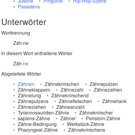
Justine
Pinguine
Hip-Hop-Szene
Pasadena
Unterwörter
Worttrennung
Zäh-ne
In diesem Wort enthaltene Wörter
Zäh
ne
Abgeleitete Wörter
Zähnen
Zähneknirschen
Zähneputzen
Zähneklappern
Zähnezahl
Zähnezahlen
Zähnelung
Zähneknirschend
Zähneputzens
Zähnefletschen
Zähnerlank
Zähneziehen
Zähneanzahl
Tyrannosauriden-Zähne
Zähneknirscher
sapiens-Zähne
Zähner
Peristom-Zähne
Zähne-Bedingung
Werkstück-Zähne
Pharyngeal-Zähne
Zähneknirschens