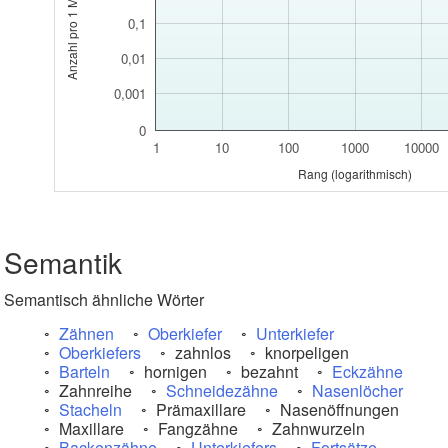
0,1
0,01
0,001
0
1
10
100
1000
10000
Rang (logarithmisch)
Semantik
Semantisch ähnliche Wörter
Zähnen
Oberkiefer
Unterkiefer
Oberkiefers
zahnlos
knorpeligen
Barteln
hornigen
bezahnt
Eckzähne
Zahnreihe
Schneidezähne
Nasenlöcher
Stacheln
Prämaxillare
Nasenöffnungen
Maxillare
Fangzähne
Zahnwurzeln
Backenzähne
Unterkiefers
Fortsätze