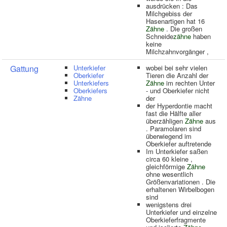
ausdrücken : Das
Milchgebiss der
Hasenartigen hat 16
Zähne
. Die großen
Schneide
zähne
haben
keine
Milchzahnvorgänger ,
Gattung
Unterkiefer
wobei bei sehr vielen
Oberkiefer
Tieren die Anzahl der
Unterkiefers
Zähne
im rechten Unter
Oberkiefers
- und Oberkiefer nicht
Zähne
der
der Hyperdontie macht
fast die Hälfte aller
überzähligen
Zähne
aus
. Paramolaren sind
überwiegend im
Oberkiefer auftretende
Im Unterkiefer saßen
circa 60 kleine ,
gleichförmige
Zähne
ohne wesentlich
Größenvariationen . Die
erhaltenen Wirbelbogen
sind
wenigstens drei
Unterkiefer und einzelne
Oberkieferfragmente