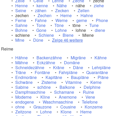
Zelle
Celle
Lenne
Zeche
zeche
Henne
kenne
Nähe
nähe
ziehe
Seine
zähen
Zecken
Zellen
zechen
Zechen
Herne
Hahne
Ferne
Fahne
Werne
gerne
Phone
Sahne
Tone
Töne
töne
Tune
Bohne
Gone
Lohne
lohne
diene
schiene
Schiene
Biene
Miene
Mine
Düne
Zeige 46 weitere
Reime
Hähne
Backenzähne
Migräne
Kähne
Mähne
Eckzähne
Domäne
Schneidezähne
Kräne
Däne
Lehrpläne
Träne
Fontäne
Fahrpläne
Quarantäne
Endmoräne
Kapitäne
Baupläne
Pläne
Schwäne
Zisterne
Vitamine
Kerne
Sabine
schöne
Balkone
Delphine
Dampfmaschine
Schamane
Ruine
Moderne
Kline
Anemone
Vene
endogene
Waschmaschine
Telefone
ohne
Grauzone
Cousine
Konzerne
Zeitzone
Lohne
Klone
Herne