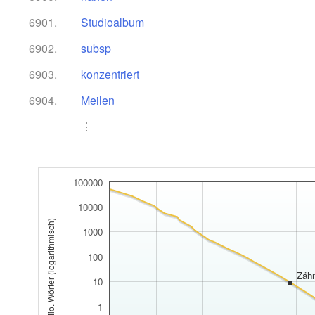
6901.
Studioalbum
6902.
subsp
6903.
konzentriert
6904.
Meilen
⋮
100000
10000
Anzahl pro 1 Mio. Wörter (logarithmisch)
1000
100
Zäh
10
1