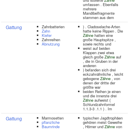
und isolierte
Zähne
umfassen . Ebenfalls
mehrere
Mandibelfragmente
stammen aus dem
Gattung
Zahnbatterien
) . Cladoselache-Arten
Zahn
hatte keine Rippen . Die
Kiefer
Zähne
hatten eine
Zahnreihen
große Hauptspitze ,
Abnutzung
sowie rechts und
weist auf beiden
Klappen zwei etwa
gleich große
Zähne
auf
, die in Gruben in der
anderen
) befanden sich drei
eckzahnähnliche , leicht
gebogene
Zähne
, von
denen der dritte der
größte war
beiden Reihen je einen
und die innerste drei
Zähne
aufweist (
Schlundzahnformel
1.1.3-3 .1.1 ) . Im
Gattung
Marmosetten
typischen Jagdtrophäen
pflanzliche
gehören meist Geweihe
Baumrinde
, Hörner und
Zähne
von