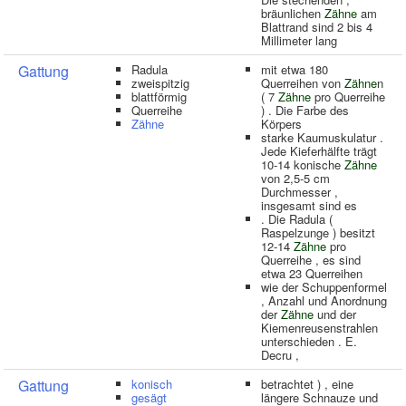
bräunlichen
Zähne
am
Blattrand sind 2 bis 4
Millimeter lang
Gattung
Radula
mit etwa 180
zweispitzig
Querreihen von
Zähne
n
blattförmig
( 7
Zähne
pro Querreihe
Querreihe
) . Die Farbe des
Zähne
Körpers
starke Kaumuskulatur .
Jede Kieferhälfte trägt
10-14 konische
Zähne
von 2,5-5 cm
Durchmesser ,
insgesamt sind es
. Die Radula (
Raspelzunge ) besitzt
12-14
Zähne
pro
Querreihe , es sind
etwa 23 Querreihen
wie der Schuppenformel
, Anzahl und Anordnung
der
Zähne
und der
Kiemenreusenstrahlen
unterschieden . E.
Decru ,
Gattung
konisch
betrachtet ) , eine
gesägt
längere Schnauze und