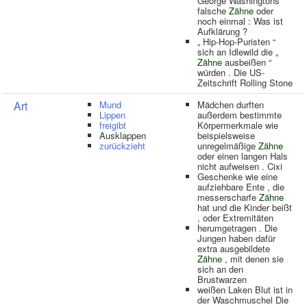
George Washingtons
falsche
Zähne
oder
noch einmal : Was ist
Aufklärung ?
„ Hip-Hop-Puristen “
sich an Idlewild die „
Zähne
ausbeißen “
würden . Die US-
Zeitschrift Rolling Stone
Art
Mund
Mädchen durften
Lippen
außerdem bestimmte
freigibt
Körpermerkmale wie
Ausklappen
beispielsweise
zurückzieht
unregelmäßige
Zähne
oder einen langen Hals
nicht aufweisen . Cixi
Geschenke wie eine
aufziehbare Ente , die
messerscharfe
Zähne
hat und die Kinder beißt
, oder Extremitäten
herumgetragen . Die
Jungen haben dafür
extra ausgebildete
Zähne
, mit denen sie
sich an den
Brustwarzen
weißen Laken Blut ist in
der Waschmuschel Die