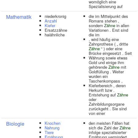
womöglich eine
Spezialisierung auf
Mathematik
niederkronig
die im Mittelpunkt des
Anzahl
Romans stehen ,
Kiefer
sondern
Zähne
in allen
Ersatzzähne
Variationen . Erst sind
haiähnliche
die im
, wird häufig eine
Zahnprothese ( „ dritte
Zähne
“ ) oder eine
Brücke eingesetzt . Seit
Währung sowie etwas
Gold und einige ihm
gehörende
Zähne
mit
Goldfüllung . Weiter
wurden ein
Taschenkompass ,
Kieferbereich , deren
Herkunft bzw .
Entstehung auf
Zähne
oder
Zahnbildungsorgane
zurückgeht . Sie sind
von einer
Biologie
Knochen
den meisten Fällen hat
Nahrung
sich die Zahl der
Zähne
Tiere
infolge spezialisierter
Ernährung
Ernährung vermindert .