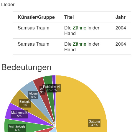
Lieder
Künstler/Gruppe
Titel
Jahr
Samsas Traum
Die
Zähne
in der
2004
Hand
Samsas Traum
Die
Zähne
in der
2004
Hand
Bedeutungen
Fahrrad
Rebsorte
Art
1%
3%
3%
Album
5%
Biologie
5%
Mathematik
5%
Gattung
47%
Archäologie
6%