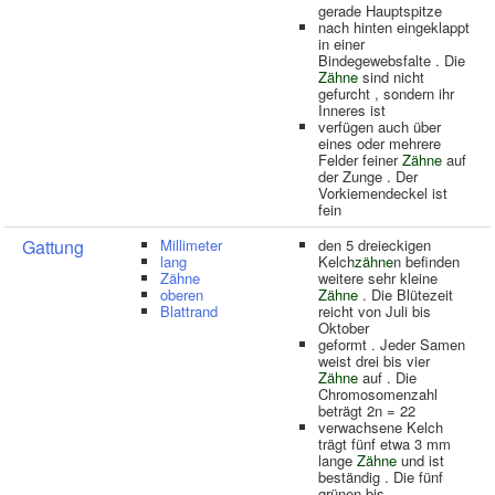
gerade Hauptspitze
nach hinten eingeklappt
in einer
Bindegewebsfalte . Die
Zähne
sind nicht
gefurcht , sondern ihr
Inneres ist
verfügen auch über
eines oder mehrere
Felder feiner
Zähne
auf
der Zunge . Der
Vorkiemendeckel ist
fein
Gattung
Millimeter
den 5 dreieckigen
lang
Kelch
zähne
n befinden
Zähne
weitere sehr kleine
oberen
Zähne
. Die Blütezeit
Blattrand
reicht von Juli bis
Oktober
geformt . Jeder Samen
weist drei bis vier
Zähne
auf . Die
Chromosomenzahl
beträgt 2n = 22
verwachsene Kelch
trägt fünf etwa 3 mm
lange
Zähne
und ist
beständig . Die fünf
grünen bis