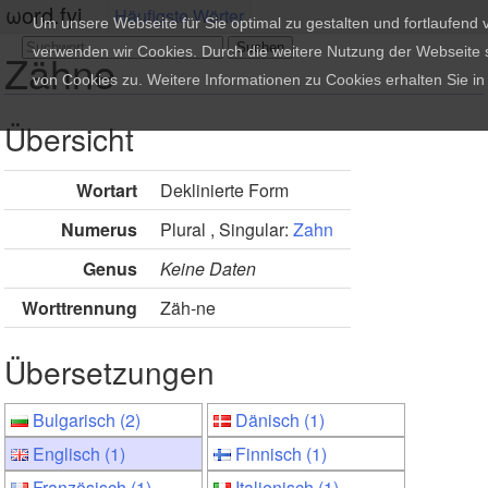
ωord.fyi
Häufigste Wörter
Um unsere Webseite für Sie optimal zu gestalten und fortlaufend
verwenden wir Cookies. Durch die weitere Nutzung der Webseite
Zähne
von Cookies zu. Weitere Informationen zu Cookies erhalten Sie i
Übersicht
Wortart
Deklinierte Form
Numerus
Plural , Singular:
Zahn
Genus
Keine Daten
Worttrennung
Zäh-ne
Übersetzungen
Bulgarisch (2)
Dänisch (1)
Englisch (1)
Finnisch (1)
Französisch (1)
Italienisch (1)