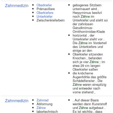
Zahnmedizin
Oberkiefer
gebogenes Sitzbein
Prämaxillare
untermauert wird .
Oberkiefers
Harpymimus besitzt
Unterkiefer
noch
Zähne
im
Zwischenkieferbein
Unterkiefer und steht so
der zahnlosen
Garudimimus-
Ornithomimidae-Klade
horizontal , der
Unterkiefer steht vor .
Die
Zähne
im Vorderteil
des Unterkiefers und
einige an den
Oberkiefer sitzenden
Knochen , befanden
sich je vier
Zähne
; im
etwa 29 cm langen
Oberkiefer saßen
die knöcherne
Augenhöhle das größte
Schädelfenster . Die
Zähne
waren einspitzig
und entweder nach
vorne stehend ,
Zahnmedizin
Zahnrad
. Auf dieser Basis
Abformung
werden dann Kunststoff
Zähne
und
Zähne
aufgebaut .
labortechnisch
Es ist wichtig , dass