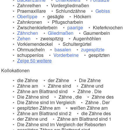
Zahnreihen
Vordergliedmaßen
Praemaxillare
Schlundzähne
Gebiss
Oberlippe
gesägte
Höckern
Zahnkronen
Pflugscharbein
Zwischenkieferbein
paarige
Kieferknochen
Zähnchen
Gliedmaßen
Gaumenbein
Zehen
zweispitzig
Augenhöhlen
Vorkiemendeckel
Schultergürtel
Ohrmuscheln
basalen
zugespitzte
schuppenlos
Vorderbeine
gespitzten
Zeige 50 weitere
Kollokationen
die Zähne
der Zähne
Die Zähne
Zähne am
Zähne sind
Zähne und
Zähne am Blattrand sind
Zähne . Die
Die Zähne sind
Zähne , die
Zähne des
Die Zähne sind im Vergleich
Zähne . Der
gespitzten Zähne am
weißen Zähne am
Zähne am Blattrand sind 2
die Zähne des
der Zähne und
Zähne am Blattrand sind 1
Die Zähne sind im Vergleich der Rebsorten
gespitzten Zähne am Blattrand sind