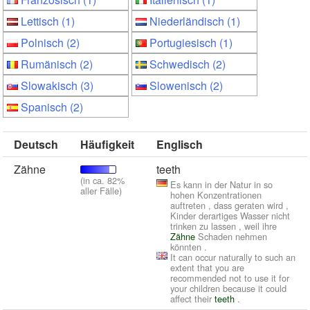
Lettisch (1)
Niederländisch (1)
Polnisch (2)
Portugiesisch (1)
Rumänisch (2)
Schwedisch (2)
Slowakisch (3)
Slowenisch (2)
Spanisch (2)
Deutsch
Häufigkeit
Englisch
Zähne
teeth
(in ca. 82%
Es kann in der Natur in so
aller Fälle)
hohen Konzentrationen
auftreten , dass geraten wird ,
Kinder derartiges Wasser nicht
trinken zu lassen , weil ihre
Zähne
Schaden nehmen
könnten .
It can occur naturally to such an
extent that you are
recommended not to use it for
your children because it could
affect their
teeth
.