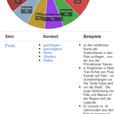
6%
10%
Bergbau
Vorname
7%
7%
Burg
Adelsgeschlecht
7%
7%
Sinn
Kontext
Beispiele
Fluss
geschlagen
er den nördlichen
geschlagene
Kanal der
Höhle
Südschleuse in den
Gibraltar
Fels
schlagen , von
Gelber
wo aus der
Primärkanal Yasran
in Kirgisistan in Nord
Tian-Schan am Flus
Kastek auf
Fels
- un
Schotterhängen vor 
Die Tarda-Tulpe wird
um die Stadt . Die
enge Verbindung vo
Fels
und Wasser in
der Region ließ die
Legende
Er musste im 18 .
Jahrhundert aus de
Fels
freigesprengt