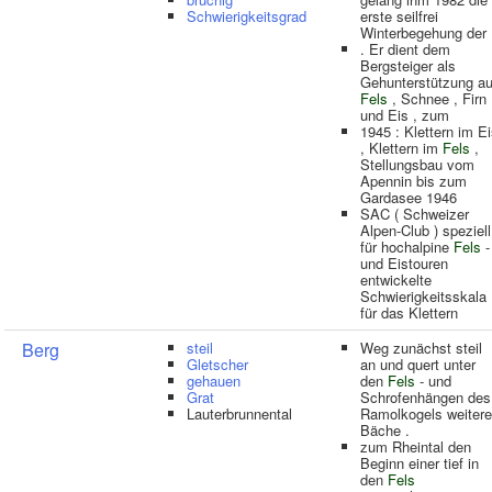
Schwierigkeitsgrad
erste seilfrei
Winterbegehung der
. Er dient dem
Bergsteiger als
Gehunterstützung au
Fels
, Schnee , Firn
und Eis , zum
1945 : Klettern im E
, Klettern im
Fels
,
Stellungsbau vom
Apennin bis zum
Gardasee 1946
SAC ( Schweizer
Alpen-Club ) speziell
für hochalpine
Fels
-
und Eistouren
entwickelte
Schwierigkeitsskala
für das Klettern
Berg
steil
Weg zunächst steil
Gletscher
an und quert unter
gehauen
den
Fels
- und
Grat
Schrofenhängen des
Lauterbrunnental
Ramolkogels weitere
Bäche .
zum Rheintal den
Beginn einer tief in
den
Fels