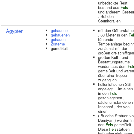
unbedeckte Rest
bestand aus
Fels
-
und anderem Gestei
. Bei den
Steinkorallen
Ägypten
gehauene
mit den Götterstatue
gehauenen
, 63 Meter in den
Fe
gehauen
führende
Zisterne
Tempelanlage beginn
gemeißelt
zunächst mit der
großen dreischiffigen
großen Kult - und
Bestattungsräume
wurden aus dem
Fel
gemeißelt und waren
über eine Treppe
zugänglich .
hellenistischen Stil
angelegt . Um einen
in den
Fels
geschlagenen ,
säulenumstandenen
Innenhof , der von
einer
( Buddha-Statuen vo
Bamiyan ) wurden in
den
Fels
gemeißelt .
Diese
Fels
statuen
befanden sich nahe