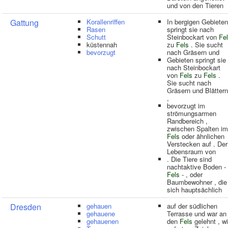
und von den Tieren
Gattung
Korallenriffen
In bergigen Gebieten
Rasen
springt sie nach
Schutt
Steinbockart von
Fe
küstennah
zu
Fels
. Sie sucht
bevorzugt
nach Gräsern und
Gebieten springt sie
nach Steinbockart
von
Fels
zu
Fels
.
Sie sucht nach
Gräsern und Blättern
,
bevorzugt im
strömungsarmen
Randbereich ,
zwischen Spalten im
Fels
oder ähnlichen
Verstecken auf . Der
Lebensraum von
. Die Tiere sind
nachtaktive Boden - 
Fels
- , oder
Baumbewohner , die
sich hauptsächlich
Dresden
gehauen
auf der südlichen
gehauene
Terrasse und war an
gehauenen
den
Fels
gelehnt , w