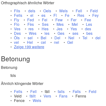
Orthographisch ähnliche Wörter
Fils
dels
Oels
Wels
Fell
Feld
Fells
el
es
Fl
Fe
Res
Fey
Fly
Fed
Fei
Few
Fer
Fee
Flo
Fès
Ses
Mes
Mel
Les
Ves
res
Hes
Jes
Yes
des
Des
Wes
les
Ges
ses
bes
Öls
sel
Bel
Del
Nel
Tel
del
vel
Hel
cel
nel
Gel
Zeige 199 weitere
Betonung
Betonung
fɛls
Ähnlich klingende Wörter
Fells
Fell
fäll
falls
Falls
Feld
Veld
fällt
Vers
Fans
Fenns
Fence
Wels