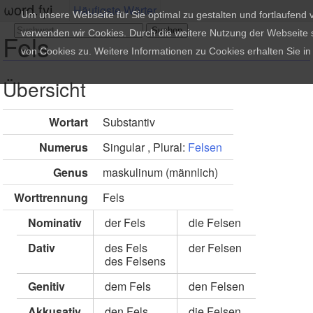
ωord.fyi
Häufigste Wörter
Um unsere Webseite für Sie optimal zu gestalten und fortlaufend
verwenden wir Cookies. Durch die weitere Nutzung der Webseite
Fels
von Cookies zu. Weitere Informationen zu Cookies erhalten Sie i
Übersicht
Wortart
Substantiv
Numerus
Singular , Plural:
Felsen
Genus
maskulinum (männlich)
Worttrennung
Fels
Nominativ
der Fels
die Felsen
Dativ
des Fels
der Felsen
des Felsens
Genitiv
dem Fels
den Felsen
Akkusativ
den Fels
die Felsen