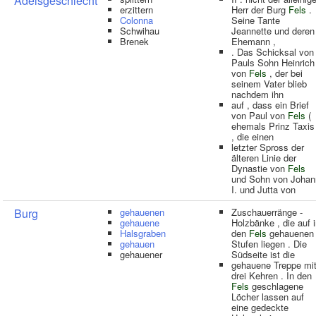
Adelsgeschlecht
erzittern
Herr der Burg
Fels
.
Colonna
Seine Tante
Schwihau
Jeannette und deren
Brenek
Ehemann ,
. Das Schicksal von
Pauls Sohn Heinrich
von
Fels
, der bei
seinem Vater blieb
nachdem ihn
auf , dass ein Brief
von Paul von
Fels
(
ehemals Prinz Taxis 
, die einen
letzter Spross der
älteren Linie der
Dynastie von
Fels
und Sohn von Johan
I. und Jutta von
Burg
gehauenen
Zuschauerränge -
gehauene
Holzbänke , die auf 
Halsgraben
den
Fels
gehauenen
gehauen
Stufen liegen . Die
gehauener
Südseite ist die
gehauene Treppe mi
drei Kehren . In den
Fels
geschlagene
Löcher lassen auf
eine gedeckte