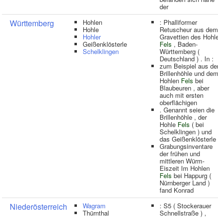
der
Württemberg
Hohlen
: Phalliformer
Hohle
Retuscheur aus dem
Hohler
Gravettien des Hohl
Geißenklösterle
Fels
, Baden-
Schelklingen
Württemberg (
Deutschland ) . In :
zum Beispiel aus de
Brillenhöhle und de
Hohlen
Fels
bei
Blaubeuren , aber
auch mit ersten
oberflächigen
. Genannt seien die
Brillenhöhle , der
Hohle
Fels
( bei
Schelklingen ) und
das Geißenklösterle 
Grabungsinventare
der frühen und
mittleren Würm-
Eiszeit Im Hohlen
Fels
bei Happurg (
Nürnberger Land )
fand Konrad
Niederösterreich
Wagram
: S5 ( Stockerauer
Thürnthal
Schnellstraße ) ,