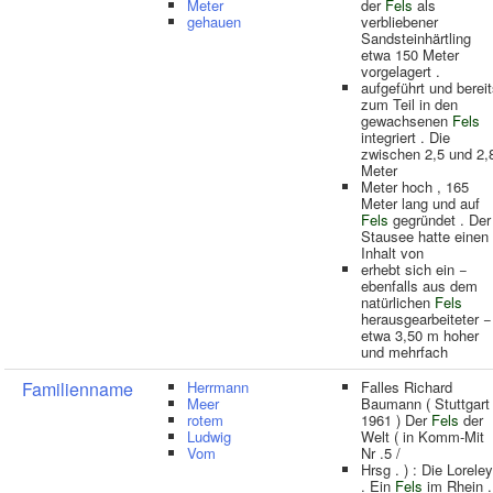
Meter
der
Fels
als
gehauen
verbliebener
Sandsteinhärtling
etwa 150 Meter
vorgelagert .
aufgeführt und berei
zum Teil in den
gewachsenen
Fels
integriert . Die
zwischen 2,5 und 2,
Meter
Meter hoch , 165
Meter lang und auf
Fels
gegründet . Der
Stausee hatte einen
Inhalt von
erhebt sich ein −
ebenfalls aus dem
natürlichen
Fels
herausgearbeiteter −
etwa 3,50 m hoher
und mehrfach
Familienname
Herrmann
Falles Richard
Meer
Baumann ( Stuttgart
rotem
1961 ) Der
Fels
der
Ludwig
Welt ( in Komm-Mit
Vom
Nr .5 /
Hrsg . ) : Die Loreley
. Ein
Fels
im Rhein .