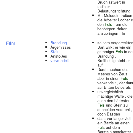
Bruchlastwert in
radialer
Belastungsrichtung
Mit Meisseln treiben
die Arbeiter Löcher i
den
Fels
, um die
benötigten Haken
anzubringen . In
Film
Brandung
seinem vorgereckte
Ärgernisses
Bart wirkt er wie ein
Stein
grimmiger
Fels
in de
Anstoßes
Brandung .
verwandelt
Breitbeinig steht er
auf
Durchtauchen des
Meeres von Zeus
aber in einen
Fels
verwandelt , der dan
auf Bitten Letos als
unvergleichlich
mächtige Waffe , die
auch den härtesten
Fels
und Stein zu
schneiden versteht ,
doch Bastian
dass vor langer Zeit
ein Barde an einen
Fels
auf dem
Barstein angekettet