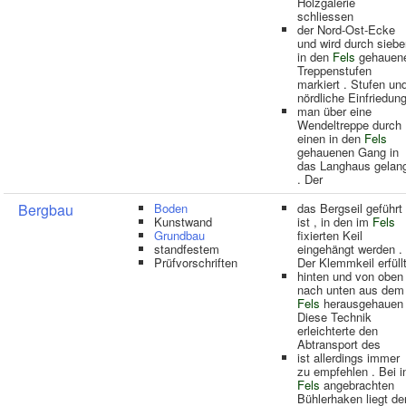
Holzgalerie
schliessen
der Nord-Ost-Ecke
und wird durch siebe
in den
Fels
gehauen
Treppenstufen
markiert . Stufen un
nördliche Einfriedun
man über eine
Wendeltreppe durch
einen in den
Fels
gehauenen Gang in
das Langhaus gelan
. Der
Bergbau
Boden
das Bergseil geführt
Kunstwand
ist , in den im
Fels
Grundbau
fixierten Keil
standfestem
eingehängt werden .
Prüfvorschriften
Der Klemmkeil erfüll
hinten und von oben
nach unten aus dem
Fels
herausgehauen 
Diese Technik
erleichterte den
Abtransport des
ist allerdings immer
zu empfehlen . Bei i
Fels
angebrachten
Bühlerhaken liegt de