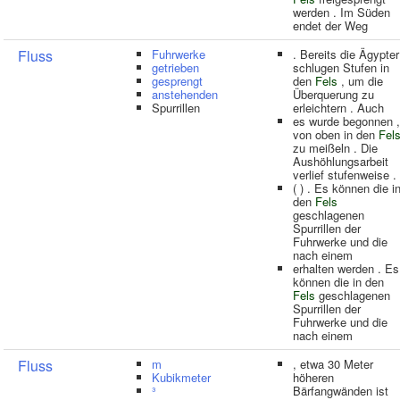
werden . Im Süden
endet der Weg
Fluss
Fuhrwerke
. Bereits die Ägypter
getrieben
schlugen Stufen in
gesprengt
den
Fels
, um die
anstehenden
Überquerung zu
Spurrillen
erleichtern . Auch
es wurde begonnen ,
von oben in den
Fel
zu meißeln . Die
Aushöhlungsarbeit
verlief stufenweise .
( ) . Es können die i
den
Fels
geschlagenen
Spurrillen der
Fuhrwerke und die
nach einem
erhalten werden . Es
können die in den
Fels
geschlagenen
Spurrillen der
Fuhrwerke und die
nach einem
Fluss
m
, etwa 30 Meter
Kubikmeter
höheren
³
Bärfangwänden ist