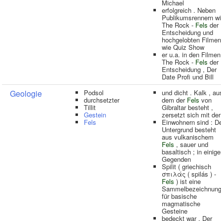
Michael
erfolgreich . Neben
Publikumsrennern w
The Rock -
Fels
der
Entscheidung und
hochgelobten Filmen
wie Quiz Show
er u.a. in den Filmen
The Rock -
Fels
der
Entscheidung , Der
Date Profi und Bill
Geologie
Podsol
und dicht . Kalk , au
durchsetzter
dem der
Fels
von
Tillit
Gibraltar besteht ,
Gestein
zersetzt sich mit der
Fels
Einwohnern sind : D
Untergrund besteht
aus vulkanischem
Fels
, sauer und
basaltisch ; in einig
Gegenden
Spilit ( griechisch
σπιλάς ( spilás ) -
Fels
) ist eine
Sammelbezeichnun
für basische
magmatische
Gesteine
bedeckt war . Der