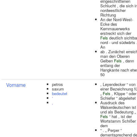
eingeschnittenen
Schlucht , die sich i
nordwestlicher
Richtung
An der Nord-West-
Ecke des
Kernmauerwerks
erstreckt sich der
Fels
deutlich sichtba
nord - und südwärts 
An
ab . Zunächst erreic
man den Oberen
Gelben
Fels
, dann
entlang der
Hangkante nach etw
50
Vorname
petros
, Leyendecker “ von
saxum
einer Bezeichnung fü
bedeutet
„
Fels
, Klippe “ oder
‘
Schiefer “ abgeleitet
‚
Ausdruck des
Walserdeutschen ist
und als Bedeutung „
Fels
“ hat , ist der
Wortstamm Schißer
dem
“ . „ Perper “
dementsprechend de