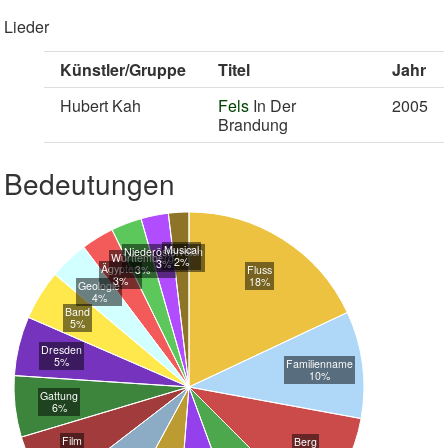
Lieder
Künstler/Gruppe
Titel
Jahr
Hubert Kah
Fels
In Der
2005
Brandung
Bedeutungen
Musical
Niederösterreich
Württemberg
2%
3%
Ägypten
3%
Fluss
3%
18%
Geologie
4%
Band
5%
Dresden
5%
Familienname
10%
Gattung
6%
Film
Berg