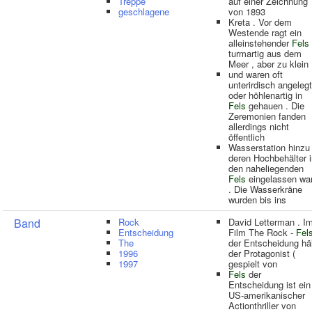
Treppe
auf einer Zeichnung
geschlagene
von 1893
Kreta . Vor dem
Westende ragt ein
alleinstehender
Fels
turmartig aus dem
Meer , aber zu klein
und waren oft
unterirdisch angelegt
oder höhlenartig in
Fels
gehauen . Die
Zeremonien fanden
allerdings nicht
öffentlich
Wasserstation hinzu 
deren Hochbehälter i
den naheliegenden
Fels
eingelassen wa
. Die Wasserkräne
wurden bis ins
Band
Rock
David Letterman . I
Entscheidung
Film The Rock -
Fel
The
der Entscheidung häl
1996
der Protagonist (
1997
gespielt von
Fels
der
Entscheidung ist ein
US-amerikanischer
Actionthriller von