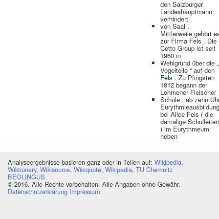
den Salzburger
Landeshauptmann
verhindert .
von Saal .
Mittlerweile gehört e
zur Firma
Fels
. Die
Cetto Group ist seit
1960 in
Wehlgrund über die „
Vogeltelle “ auf den
Fels
. Zu Pfingsten
1812 begann der
Lohmener Fleischer
Schule , ab zehn Uh
Eurythmieausbildun
bei Alice
Fels
( die
damalige Schulleiter
) im Eurythmeum
neben
Analyseergebnisse basieren ganz oder in Teilen auf:
Wikipedia
,
Wiktionary
,
Wikisource
,
Wikiquote
,
Wikipedia
,
TU Chemnitz
BEOLINGUS
© 2016. Alle Rechte vorbehalten. Alle Angaben ohne Gewähr.
Datenschutzerklärung
Impressum