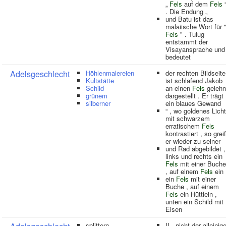
„
Fels
auf dem
Fels
. Die Endung „
und Batu ist das
malaiische Wort für 
Fels
" . Tulug
entstammt der
Visayansprache und
bedeutet
Adelsgeschlecht
Höhlenmalereien
der rechten Bildseite
Kultstätte
ist schlafend Jakob
Schild
an einen
Fels
gelehn
grünem
dargestellt . Er trägt
silberner
ein blaues Gewand
“ , wo goldenes Licht
mit schwarzem
erratischem
Fels
kontrastiert , so greif
er wieder zu seiner
und Rad abgebildet ,
links und rechts ein
Fels
mit einer Buche
, auf einem
Fels
ein
ein
Fels
mit einer
Buche , auf einem
Fels
ein Hüttlein ,
unten ein Schild mit
Eisen
splittern
II . nicht der alleinig