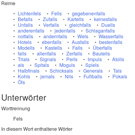
Reime
Lichtenfels
Fells
gegebenenfalls
Befalls
Zufalls
Kartells
keinesfalls
Unfalls
Verfalls
gleichfalls
Duells
anderenfalls
jedenfalls
Schlaganfalls
notfalls
andernfalls
Wels
Wasserfalls
Hotels
ebenfalls
Ausfalls
bestenfalls
Modells
Kastells
Falls
Überfalls
falls
allenfalls
Zerfalls
Bauteils
Trials
Signals
Perls
Impuls
Atolls
als
Spitals
Moguls
Spiels
Halbfinals
Schicksals
Generals
Tals
Kohls
jemals
Nils
Fußballs
Pokals
Öls
Unterwörter
Worttrennung
Fels
In diesem Wort enthaltene Wörter