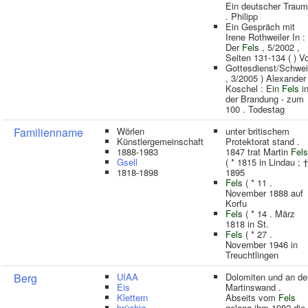
Ein deutscher Traum
. Philipp
Ein Gespräch mit
Irene Rothweiler In :
Der
Fels
, 5/2002 ,
Seiten 131-134 ( ) V
Gottesdienst/Schwe
, 3/2005 ) Alexander
Koschel : Ein
Fels
i
der Brandung - zum
100 . Todestag
Familienname
Wörlen
unter britischem
Künstlergemeinschaft
Protektorat stand .
1888-1983
1847 trat Martin
Fels
Gsell
( * 1815 in Lindau ; †
1818-1898
1895
Fels
( * 11 .
November 1888 auf
Korfu
Fels
( * 14 . März
1818 in St.
Fels
( * 27 .
November 1946 in
Treuchtlingen
Berg
UIAA
Dolomiten und an de
Eis
Martinswand .
Klettern
Abseits vom
Fels
brüchig
gelang ihm 1982 die