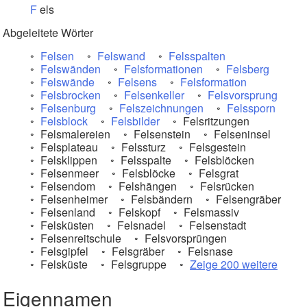
F
els
Abgeleitete Wörter
Felsen
Felswand
Felsspalten
Felswänden
Felsformationen
Felsberg
Felswände
Felsens
Felsformation
Felsbrocken
Felsenkeller
Felsvorsprung
Felsenburg
Felszeichnungen
Felssporn
Felsblock
Felsbilder
Felsritzungen
Felsmalereien
Felsenstein
Felseninsel
Felsplateau
Felssturz
Felsgestein
Felsklippen
Felsspalte
Felsblöcken
Felsenmeer
Felsblöcke
Felsgrat
Felsendom
Felshängen
Felsrücken
Felsenheimer
Felsbändern
Felsengräber
Felsenland
Felskopf
Felsmassiv
Felsküsten
Felsnadel
Felsenstadt
Felsenreitschule
Felsvorsprüngen
Felsgipfel
Felsgräber
Felsnase
Felsküste
Felsgruppe
Zeige 200 weitere
Eigennamen