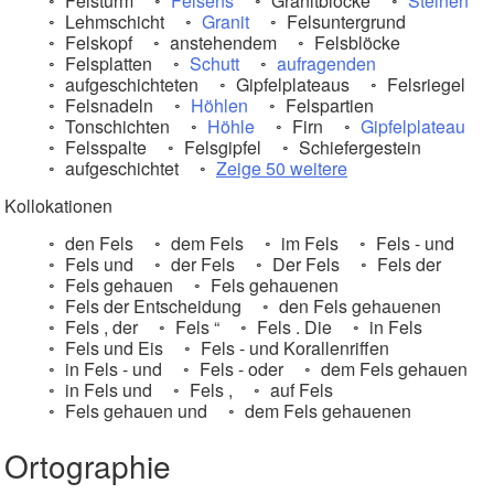
Felsturm
Felsens
Granitblöcke
Steinen
Lehmschicht
Granit
Felsuntergrund
Felskopf
anstehendem
Felsblöcke
Felsplatten
Schutt
aufragenden
aufgeschichteten
Gipfelplateaus
Felsriegel
Felsnadeln
Höhlen
Felspartien
Tonschichten
Höhle
Firn
Gipfelplateau
Felsspalte
Felsgipfel
Schiefergestein
aufgeschichtet
Zeige 50 weitere
Kollokationen
den Fels
dem Fels
im Fels
Fels - und
Fels und
der Fels
Der Fels
Fels der
Fels gehauen
Fels gehauenen
Fels der Entscheidung
den Fels gehauenen
Fels , der
Fels “
Fels . Die
in Fels
Fels und Eis
Fels - und Korallenriffen
in Fels - und
Fels - oder
dem Fels gehauen
in Fels und
Fels ,
auf Fels
Fels gehauen und
dem Fels gehauenen
Ortographie