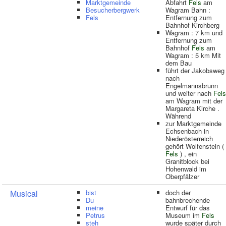
Marktgemeinde
Abfahrt
Fels
am
Besucherbergwerk
Wagram Bahn :
Fels
Entfernung zum
Bahnhof Kirchberg
Wagram : 7 km und
Entfernung zum
Bahnhof
Fels
am
Wagram : 5 km Mit
dem Bau
führt der Jakobsweg
nach
Engelmannsbrunn
und weiter nach
Fels
am Wagram mit der
Margareta Kirche .
Während
zur Marktgemeinde
Echsenbach in
Niederösterreich
gehört Wolfenstein (
Fels
) , ein
Granitblock bei
Hohenwald im
Oberpfälzer
Musical
bist
doch der
Du
bahnbrechende
meine
Entwurf für das
Petrus
Museum im
Fels
steh
wurde später durch