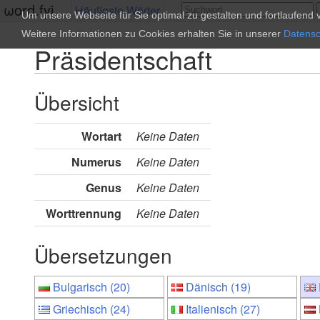
ωord.fyi
Häufigste Wörter
Um unsere Webseite für Sie optimal zu gestalten und fortlaufen
Weitere Informationen zu Cookies erhalten Sie in unserer
Datensc
Präsidentschaft
Übersicht
Wortart
Keine Daten
Numerus
Keine Daten
Genus
Keine Daten
Worttrennung
Keine Daten
Übersetzungen
Bulgarisch (20)
Dänisch (19)
Griechisch (24)
Italienisch (27)