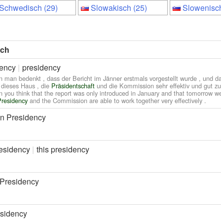
Schwedisch (29)
Slowakisch (25)
Slowenisch
sch
ency
presidency
 man bedenkt , dass der Bericht im Jänner erstmals vorgestellt wurde , und d
 dieses Haus , die
Präsidentschaft
und die Kommission sehr effektiv und gut 
 you think that the report was only introduced in January and that tomorrow we 
residency
and the Commission are able to work together very effectively .
n Presidency
residency
this presidency
Presidency
sidency