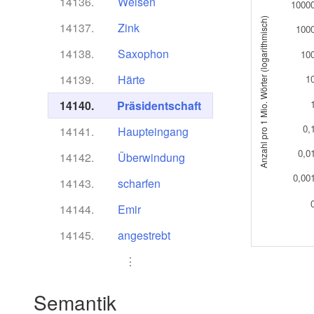
14136.
Weisen
1000
Anzahl pro 1 Mio. Wörter (logarithmisch)
14137.
Zink
100
14138.
Saxophon
10
14139.
Härte
1
14140.
Präsidentschaft
0,
14141.
Haupteingang
0,0
14142.
Überwindung
0,00
14143.
scharfen
14144.
Emir
14145.
angestrebt
⋮
Semantik