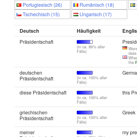
Portugiesisch (26)
Rumänisch (18)
Tschechisch (15)
Ungarisch (17)
Deutsch
Häufigkeit
Engli
Präsidentschaft
Presid
(in ca. 86% aller
Wenn
Fälle)
dass
When
the
P
deutschen
Germa
(in ca. 100% aller
Präsidentschaft
Fälle)
diese Präsidentschaft
this P
(in ca. 100% aller
Fälle)
griechischen
Greek 
(in ca. 100% aller
Präsidentschaft
Fälle)
meiner
my pre