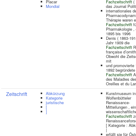
Placar
Fachzeitschrift
( 
Mondial
das Journal Polit
internationales d
Pharmacodynami
Thérapie waren e
Fachzeitschrift
fü
Pharmakologie , 
1895 bis 1996
Denis ( 1863-191
Jahr 1909 die
Fachzeitschrift
R
française d’ornith
Obwohl die Zeitsc
mit
und promovierte 
1892 begründete 
Fachzeitschrift
A
des Maladies de
Oreilles et du La
Zeitschrift
Abkürzung
Kunstmuseum in
Kategorie
Wolfenbütteler
juristische
Renaissance-
[
Mitteilungen , ei
]
wissenschaftlich
Fachzeitschrift
z
Renaissancefors
[ Kategorie : Ab
|
erfüllt sie für Ös