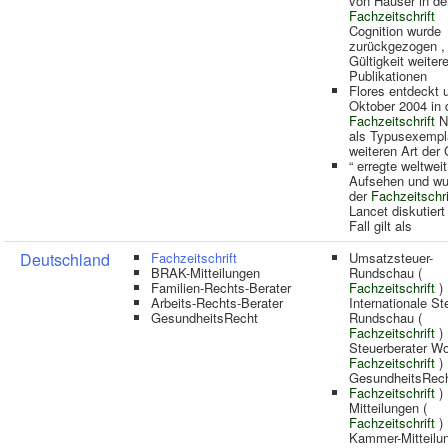
von Hauser in de
Fachzeitschrift
Cognition wurde
zurückgezogen , 
Gültigkeit weitere
Publikationen
Flores entdeckt 
Oktober 2004 in 
Fachzeitschrift
N
als Typusexempla
weiteren Art der
“ erregte weltweit
Aufsehen und wu
der
Fachzeitschri
Lancet diskutiert
Fall gilt als
Deutschland
Fachzeitschrift
Umsatzsteuer-
BRAK-Mitteilungen
Rundschau (
Familien-Rechts-Berater
Fachzeitschrift
) 
Arbeits-Rechts-Berater
Internationale St
GesundheitsRecht
Rundschau (
Fachzeitschrift
) 
Steuerberater W
Fachzeitschrift
)
GesundheitsRec
Fachzeitschrift
)
Mitteilungen (
Fachzeitschrift
)
Kammer-Mitteilu