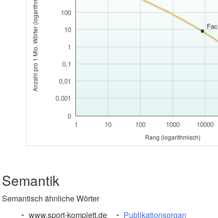
Anzahl pro 1 Mio. Wörter (logarithmisch)
100
Fach
10
1
0,1
0,01
0,001
0
1
10
100
1000
10000
Rang (logarithmisch)
Semantik
Semantisch ähnliche Wörter
www.sport-komplett.de
Publikationsorgan