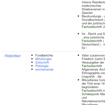
Interno Residente
medizinisches
Staatsexamen in
Spanien
Beurkundungs - 
Grundbuchrecht
und der juristisc
Fachzeitschrift
Ju
.
für : Recht und 
, eine juristische
Fachzeitschrift
(
Deutschland ) . r
für :
Historiker
Fundberichte
Vater zusammen
Mitteilungen
Friedrich Justin 
Zeitschrift
Herausgeber der
Philologie
Fachzeitschrift
erscheinende
Allgemeines Arch
Ethnographie un
Linguistik , die
Miscellanea Curi
der Titel einer 1
begründeten
Fachzeitschrift
m
Schwerpunkt Med
und
Naturwissenschaf
Miscellanea