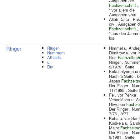
Ausgaben der
Fachzeitschrift
„ 
“ vor allem die
Ausgaben vom
Allah Datta , Pak
div . Ausgaben d
Fachzeitschrift
„ 
“ aus den Jahren
bis
Ringer
Ringer
Himmel u. Andre
Nummern
Dimitrow u. vor I
Athletik
Illes
Fachzeitschr
u.
Ringer , Nummer
Div
5/1979 , Seite
Kakuchiyama un
Naohira Saito , b
Japan
Fachzeitsc
Der Ringer , Nu
1171985 , Seite 
Fe , vor Pehka
Vehvelänen u. An
Hirvonen
Fachzei
Der Ringer , Nu
7/76 , 8/77
Kuba u. vor Harri
Koskela u. Sand
Major
Fachzeitsc
Der Ringer , Nu
9/1981 , Seite