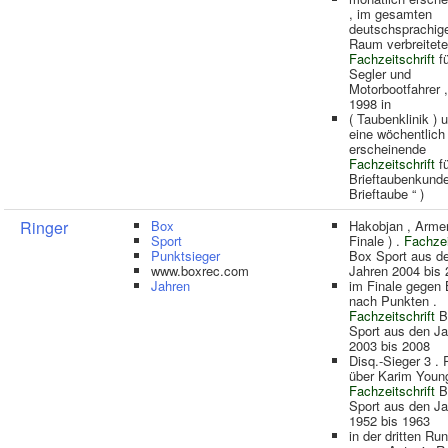
, im gesamten
deutschsprachig
Raum verbreitete
Fachzeitschrift
fü
Segler und
Motorbootfahrer ,
1998 in
( Taubenklinik ) 
eine wöchentlich
erscheinende
Fachzeitschrift
fü
Brieftaubenkunde
Brieftaube “ )
Ringer
Box
Hakobjan , Armen
Sport
Finale ) .
Fachzei
Punktsieger
Box Sport aus d
www.boxrec.com
Jahren 2004 bis
Jahren
im Finale gegen 
nach Punkten .
Fachzeitschrift
B
Sport aus den J
2003 bis 2008
Disq.-Sieger 3 .
über Karim Young
Fachzeitschrift
B
Sport aus den J
1952 bis 1963
in der dritten Ru