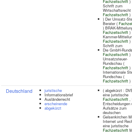
Fachzeitschrift
) 
Schrift zum
Wirtschaftsrecht 
Fachzeitschrift
)
) Der Umsatz-Ste
Berater (
Fachzei
) BRAK-Mitteilun
Fachzeitschrift
)
Kammer-Mitteilu
Fachzeitschrift
) 
Schrift zum
Die GmbH-Runds
Fachzeitschrift
) 
Umsatzsteuer-
Rundschau (
Fachzeitschrift
) 
Internationale St
Rundschau (
Fachzeitschrift
) 
Deutschland
juristische
( abgekürzt : DVBl
Informationsbrief
eine juristische
Ausländerrecht
Fachzeitschrift
, 
erscheinende
Entscheidungen 
abgekürzt
Aufsätze zum
deutschen
Gelsenkirchen M
Internet und Rech
eine juristische
Fachzeitschrift
M