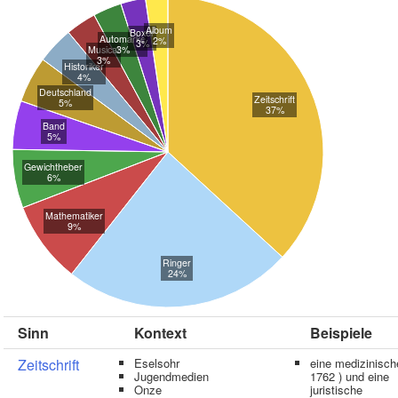
Album
Boxer
Automarke
2%
3%
Musical
3%
3%
Historiker
4%
Deutschland
Zeitschrift
5%
37%
Band
5%
Gewichtheber
6%
Mathematiker
9%
Ringer
24%
Sinn
Kontext
Beispiele
Zeitschrift
Eselsohr
eine medizinisch
Jugendmedien
1762 ) und eine
Onze
juristische