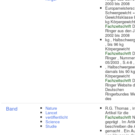
2003 bis 2008
Europameistersc
Schwergewicht =
Gewichtsklasse 
kg Körpergewich
Fachzeitschrift
D
Ringer aus den 
2002 bis 2008
kg , Halbschwer
, bis 96 kg
Körpergewicht
Fachzeitschrift
D
Ringer , Nummer
05/2003 , S.4-8 ,
, Halbschwergewi
damals bis 90 kg
Körpergewicht
Fachzeitschrift
D
Ringer Website 
Deutschen
Ringerbundes We
des
Band
Nature
R.G. Thomas , i
Lancet
Artikel für die
veröffentlicht
Fachzeitschrift
N
Science
geprägt . Im Arti
Studie
beschreiben die 
gemacht . Ein A