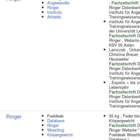
Angewandte
.
Fachzeitschrift
Ringer
Ringer Datenban
Instituts
Instituts für An
Athletik
Trainingswissens
Instituts für An
Trainingswissens
der Universität Le
Fachzeitschrift
D
Ringer , Website
KSV 05 Aalen
Lamczek , Ücker
Christine Breuer 
Heusweiler
Fachzeitschrift
D
Ringer Datenban
Instituts für An
Trainingswissens
, Espoirs = bis 
Lebensjahr
Fachzeitschrift
D
Ringer Datenban
Instituts für An
Trainingswissens
Ringer
Foeldeak
55 kg , Feder bi
Database
Körpergewicht
Ringer
Fachzeitschrift
D
Wrestling
Ringer Website "
Körpergewicht
Foeldeak Wrestli
Database "