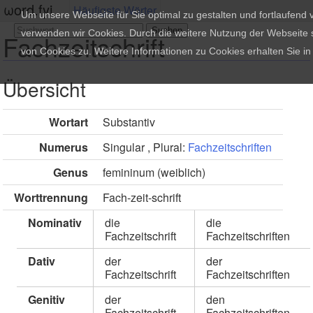
ωord.fyi
Häufigste Wörter
Um unsere Webseite für Sie optimal zu gestalten und fortlaufend
verwenden wir Cookies. Durch die weitere Nutzung der Webseite
Fachzeitschrift
von Cookies zu. Weitere Informationen zu Cookies erhalten Sie i
Übersicht
Wortart
Substantiv
Numerus
Singular , Plural:
Fachzeitschriften
Genus
femininum (weiblich)
Worttrennung
Fach-zeit-schrift
Nominativ
die
die
Fachzeitschrift
Fachzeitschriften
Dativ
der
der
Fachzeitschrift
Fachzeitschriften
Genitiv
der
den
Fachzeitschrift
Fachzeitschriften