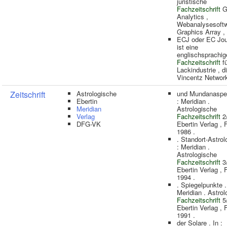
juristische
Fachzeitschrift
G
Analytics ,
Webanalysesoft
Graphics Array ,
ECJ oder EC Jou
ist eine
englischsprachig
Fachzeitschrift
fü
Lackindustrie , 
Vincentz Networ
Zeitschrift
Astrologische
und Mundanaspek
Ebertin
: Meridian .
Meridian
Astrologische
Verlag
Fachzeitschrift
2/
DFG-VK
Ebertin Verlag , 
1986 .
. Standort-Astrolo
: Meridian .
Astrologische
Fachzeitschrift
3/
Ebertin Verlag , 
1994 .
. Spiegelpunkte . 
Meridian . Astro
Fachzeitschrift
5/
Ebertin Verlag , 
1991 .
der Solare . In :