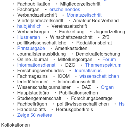
Fachpublikation
Mitgliederzeitschrift
Fachorgan
erscheinendes
Verbandszeitschrift
Monatszeitschrift
Vierteljahreszeitschrift
Amateur-Box-Verband
halbjährlich
Vereinszeitschrift
Verbandsorgan
Fachzeitung
Jugendzeitung
Illustrierten
Wirtschaftszeitschrift
ZfB
politikwissenschaftliche
Redaktionsbeirat
Printausgabe
Amerikastudien
Journalistenausbildung
Demokratieforschung
Online-Journal
Mitteilungsorgan
Forum
Informationsdienst
DZG
Themenspektrum
Forschungsverbundes
Journalismus
Fachmagazins
ICOM
wissenschaftlichen
federführender
Informationsschrift
Wissenschaftsjournalisten
DAZ
Organ
Hauptstadtbüro
Publikationsreihen
Studiengemeinschaft
Forschungsbeiträge
Fachbeiträgen
politikwissenschaftlichen
Hs
Handelsblatts
Herausgeberkreis
Zeige 50 weitere
Kollokationen