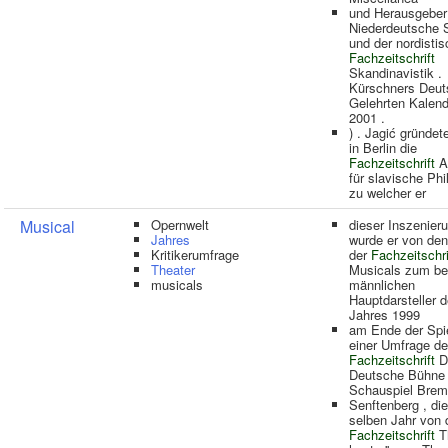
und Herausgeber
Niederdeutsche 
und der nordisti
Fachzeitschrift
Skandinavistik .
Kürschners Deut
Gelehrten Kalend
2001 .
) . Jagić gründet
in Berlin die
Fachzeitschrift
A
für slavische Phil
zu welcher er
Musical
Opernwelt
dieser Inszenier
Jahres
wurde er von den
Kritikerumfrage
der
Fachzeitschri
Theater
Musicals zum be
musicals
männlichen
Hauptdarsteller 
Jahres 1999
am Ende der Spie
einer Umfrage de
Fachzeitschrift
D
Deutsche Bühne
Schauspiel Breme
Senftenberg , di
selben Jahr von 
Fachzeitschrift
T