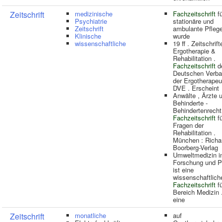
Zeitschrift
medizinische
Fachzeitschrift
fü
Psychiatrie
stationäre und
Zeitschrift
ambulante Pflege
Klinische
wurde
wissenschaftliche
19 ff . Zeitschrift
Ergotherapie &
Rehabilitation .
Fachzeitschrift
d
Deutschen Verb
der Ergotherapeu
DVE . Erscheint
Anwälte , Ärzte 
Behinderte -
Behindertenrecht
Fachzeitschrift
fü
Fragen der
Rehabilitation .
München : Richa
Boorberg-Verlag
Umweltmedizin i
Forschung und P
ist eine
wissenschaftlich
Fachzeitschrift
fü
Bereich Medizin .
eine
Zeitschrift
monatliche
auf