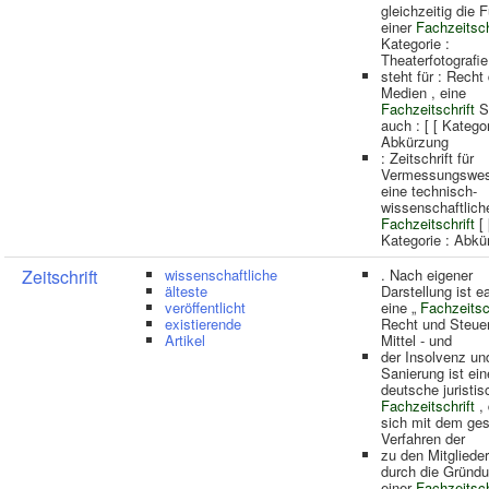
gleichzeitig die 
einer
Fachzeitsch
Kategorie :
Theaterfotografie
steht für : Recht
Medien , eine
Fachzeitschrift
S
auch : [ [ Kategor
Abkürzung
: Zeitschrift für
Vermessungswese
eine technisch-
wissenschaftlich
Fachzeitschrift
[ 
Kategorie : Abkü
Zeitschrift
wissenschaftliche
. Nach eigener
älteste
Darstellung ist e
veröffentlicht
eine „
Fachzeitsc
existierende
Recht und Steuer
Artikel
Mittel - und
der Insolvenz un
Sanierung ist ein
deutsche juristis
Fachzeitschrift
, 
sich mit dem ge
Verfahren der
zu den Mitglieder
durch die Gründ
einer
Fachzeitsch