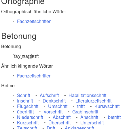
Ortographie
Orthographisch ähnliche Wörter
Fachzeitschriften
Betonung
Betonung
ˈfaχˌʦaɪ̯tʃʀɪft
Ähnlich klingende Wörter
Fachzeitschriften
Reime
Schrift
Aufschrift
Habilitationsschrift
Inschrift
Denkschrift
Literaturzeitschrift
Flugschrift
Umschrift
trifft
Kursivschrift
übertrifft
Vorschrift
Grabinschrift
Niederschrift
Abschrift
Anschrift
betrifft
Kurzschrift
Überschrift
Unterschrift
Zeitschrift
Drift
Anklageschrift