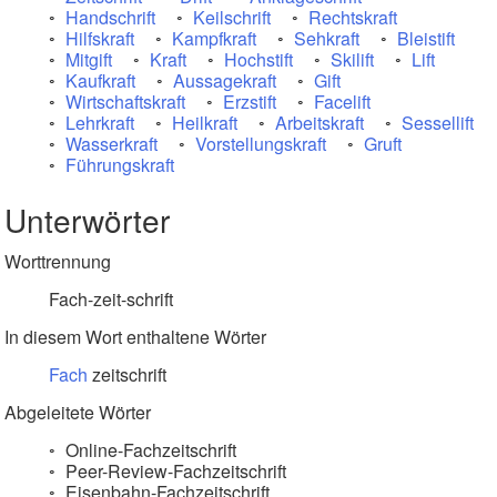
Handschrift
Keilschrift
Rechtskraft
Hilfskraft
Kampfkraft
Sehkraft
Bleistift
Mitgift
Kraft
Hochstift
Skilift
Lift
Kaufkraft
Aussagekraft
Gift
Wirtschaftskraft
Erzstift
Facelift
Lehrkraft
Heilkraft
Arbeitskraft
Sessellift
Wasserkraft
Vorstellungskraft
Gruft
Führungskraft
Unterwörter
Worttrennung
Fach-zeit-schrift
In diesem Wort enthaltene Wörter
Fach
zeitschrift
Abgeleitete Wörter
Online-Fachzeitschrift
Peer-Review-Fachzeitschrift
Eisenbahn-Fachzeitschrift