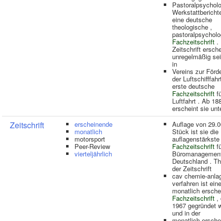
Pastoralpsychol
Werkstattberichte
eine deutsche
theologische ,
pastoralpsycholo
Fachzeitschrift
. 
Zeitschrift ersche
unregelmäßig sei
in
Vereins zur Förd
der Luftschifffahr
erste deutsche
Fachzeitschrift
fü
Luftfahrt . Ab 18
erscheint sie unt
Zeitschrift
erscheinende
Auflage von 29.
monatlich
Stück ist sie die
motorsport
auflagenstärkste
Peer-Review
Fachzeitschrift
fü
vierteljährlich
Büromanagement
Deutschland . T
der Zeitschrift
cav chemie-anla
verfahren ist ein
monatlich ersch
Fachzeitschrift
, 
1967 gegründet 
und in der
monatlich ersch