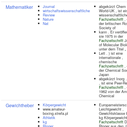
Mathematiker
Journal
abgekürzt Chem 
wirtschaftswissenschaftliche
World-UK , ist ei
Review
wissenschaftlich
Nature
Fachzeitschrift
, 
Nat
der britischen Ro
Society of
kann . Er veröffe
sie 1975 in der
Fachzeitschrift
J
of Molecular Bio
unter dem Titel „
Lett . ) ist eine
internationale ,
chemische
Fachzeitschrift
, 
der Chemical Soc
Japan
abgekürzt Inorg 
, ist eine Peer-R
Fachzeitschrift
, 
1962 von der Am
Chemical
Gewichtheber
Körpergewicht
Europameistersc
www.amateur-
Leichtgewicht ,
boxing.strefa.pl
Gewichtsklasse 
Athletik
kg Körpergewich
kg
Fachzeitschrift
D
Ringer
Ringer aus den 