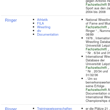
gegen Antonio R
Fachzeitschrift
B
Sport aus den J
2004 bis 2008
Ringer
Athletik
National Wrestlin
FILA
of Fame and Mu
Wrestling
Fachzeitschrift
„ 
div
Ringer “ , Numme
Documentation
08/89
1976 , Internatio
Wrestling Databa
Universität Leipz
Fachzeitschrift
„ 
“ Nr . 6/34 und 3
International Wre
Database der
Universität Leipzi
Fachzeitschrift
„ 
“ Nr . 20/34 und
31/32/36
. Um so
bemerkenswerter
seine Erfolge .
Fachzeitschrift
At
Documentation o
International Wre
Championships d
Ringer
Trainingswissenschaften
er die Plätze 21 