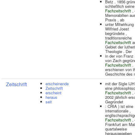
Betz . 1856 grün
schließlich seine
Fachzeitschrift
, 
Memorabilien au
Praxis , ab
unter Mitwirkung
Wilfried Joest
begründete ,
traditionsreiche
Fachzeitschrift
a
Gebiet der luthe
Theologie . Der
in der von Franz
von Zach gegrün
Fachzeitschrift
. 
erschienen von 
Geschichte des 
Zeitschrift
erscheinende
mit der Sigle IJH 
Zeitschrift
eine philosophis
erscheint
Fachzeitschrift
, 
heraus
2002 jährlich ers
seit
Gegründet
: CRIA ) ist eine
internationale ,
englischsprachig
Fachzeitschrift
, 
Frankfurt am Ma
quartalweise
herausgegeben