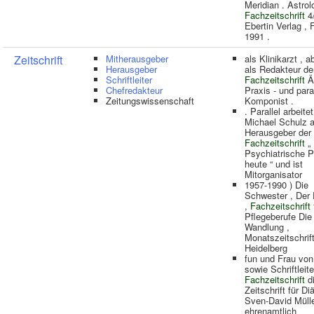
Meridian . Astro
Fachzeitschrift
4/
Ebertin Verlag , 
1991 .
Zeitschrift
Mitherausgeber
als Klinikarzt , 
Herausgeber
als Redakteur de
Schriftleiter
Fachzeitschrift
Är
Chefredakteur
Praxis - und paral
Zeitungswissenschaft
Komponist .
. Parallel arbeitet
Michael Schulz a
Herausgeber der
Fachzeitschrift
„
Psychiatrische P
heute “ und ist
Mitorganisator
1957-1990 ) Die
Schwester , Der 
,
Fachzeitschrift
Pflegeberufe Die
Wandlung ,
Monatszeitschrift
Heidelberg
fun und Frau von
sowie Schriftleite
Fachzeitschrift
di
Zeitschrift für Diä
Sven-David Müll
ehrenamtlich