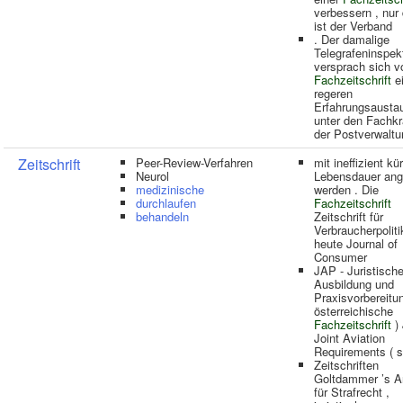
verbessern , nur
ist der Verband
. Der damalige
Telegrafeninspek
versprach sich v
Fachzeitschrift
e
regeren
Erfahrungsausta
unter den Fachkr
der Postverwaltu
Zeitschrift
Peer-Review-Verfahren
mit ineffizient kü
Neurol
Lebensdauer ang
medizinische
werden . Die
durchlaufen
Fachzeitschrift
behandeln
Zeitschrift für
Verbraucherpoliti
heute Journal of
Consumer
JAP - Juristisch
Ausbildung und
Praxisvorbereitun
österreichische
Fachzeitschrift
) 
Joint Aviation
Requirements ( s
Zeitschriften
Goltdammer ’s A
für Strafrecht ,