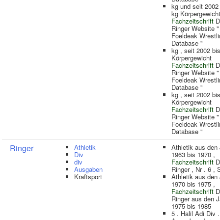
kg und seit 2002
kg Körpergewich
Fachzeitschrift
D
Ringer Website "
Foeldeak Wrestli
Database "
kg , seit 2002 bi
Körpergewicht
Fachzeitschrift
D
Ringer Website "
Foeldeak Wrestli
Database "
kg , seit 2002 bi
Körpergewicht
Fachzeitschrift
D
Ringer Website "
Foeldeak Wrestli
Database "
Ringer
Athletik
Athletik aus den
Div
1963 bis 1970 ,
div
Fachzeitschrift
D
Ausgaben
Ringer , Nr . 6 , 
Kraftsport
Athletik aus den
1970 bis 1975 ,
Fachzeitschrift
D
Ringer aus den 
1975 bis 1985
5 . Halil Adi Div .