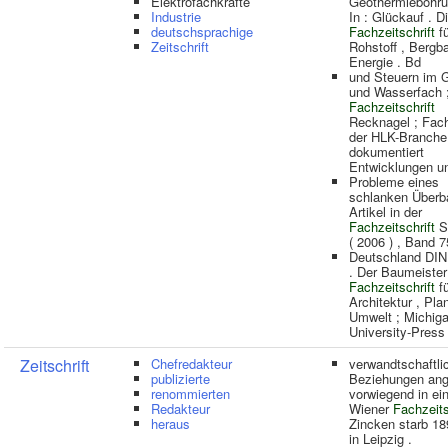
Elektrofachkräfte
Geothermiebohru
Industrie
In : Glückauf . D
deutschsprachige
Fachzeitschrift
fü
Zeitschrift
Rohstoff , Bergb
Energie . Bd
und Steuern im 
und Wasserfach 
Fachzeitschrift
Recknagel ; Fac
der HLK-Branche
dokumentiert
Entwicklungen u
Probleme eines
schlanken Überb
Artikel in der
Fachzeitschrift
S
( 2006 ) , Band 7
Deutschland DIN
. Der Baumeister
Fachzeitschrift
fü
Architektur , Pla
Umwelt ; Michiga
University-Press
Zeitschrift
Chefredakteur
verwandtschaftli
publizierte
Beziehungen ang
renommierten
vorwiegend in ei
Redakteur
Wiener
Fachzeits
heraus
Zincken starb 18
in Leipzig .