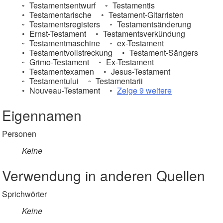
Testamentsentwurf
Testamentis
Testamentarische
Testament-Gitarristen
Testamentsregisters
Testamentsänderung
Ernst-Testament
Testamentsverkündung
Testamentmaschine
ex-Testament
Testamentvollstreckung
Testament-Sängers
Grimo-Testament
Ex-Testament
Testamentexamen
Jesus-Testament
Testamentului
Testamentarii
Nouveau-Testament
Zeige 9 weitere
Eigennamen
Personen
Keine
Verwendung in anderen Quellen
Sprichwörter
Keine