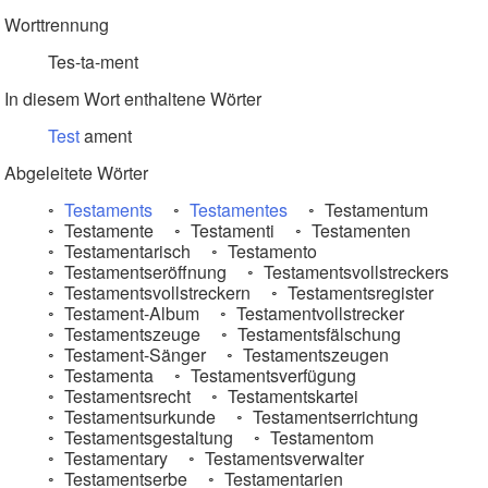
Worttrennung
Tes-ta-ment
In diesem Wort enthaltene Wörter
Test
ament
Abgeleitete Wörter
Testaments
Testamentes
Testamentum
Testamente
Testamenti
Testamenten
Testamentarisch
Testamento
Testamentseröffnung
Testamentsvollstreckers
Testamentsvollstreckern
Testamentsregister
Testament-Album
Testamentvollstrecker
Testamentszeuge
Testamentsfälschung
Testament-Sänger
Testamentszeugen
Testamenta
Testamentsverfügung
Testamentsrecht
Testamentskartei
Testamentsurkunde
Testamentserrichtung
Testamentsgestaltung
Testamentom
Testamentary
Testamentsverwalter
Testamentserbe
Testamentarien