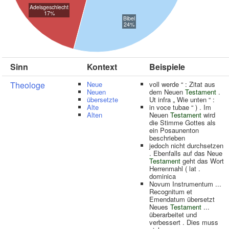
Adelsgeschlecht
17%
Bibel
24%
Sinn
Kontext
Beispiele
Theologe
Neue
voll werde “ : Zitat aus
Neuen
dem Neuen
Testament
.
übersetzte
Ut infra „ Wie unten “ :
Alte
in voce tubae “ ) . Im
Alten
Neuen
Testament
wird
die Stimme Gottes als
ein Posaunenton
beschrieben
jedoch nicht durchsetzen
. Ebenfalls auf das Neue
Testament
geht das Wort
Herrenmahl ( lat .
dominica
Novum Instrumentum ...
Recognitum et
Emendatum übersetzt
Neues
Testament
...
überarbeitet und
verbessert . Dies muss