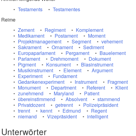
Testaments
Testamentes
Reime
Zement
Regiment
Komplement
Medikament
Postament
Moment
Projektmanagement
Segment
vehement
Sakrament
Ornament
Sediment
Europaparlament
Pergament
Bauelement
Parlament
Drehmoment
Dokument
Pigment
Konsument
Blasinstrument
Musikinstrument
Element
Argument
Experiment
Fundament
Gedankenexperiment
Instrument
Fragment
Monument
Department
Referent
Klient
zunehmend
Maryland
Patient
übereinstimmend
Absolvent
stammend
Privatdozent
getrennt
Polizeipräsident
trennt
kennt
Edmund
Regent
niemand
Vizepräsident
intelligent
Unterwörter