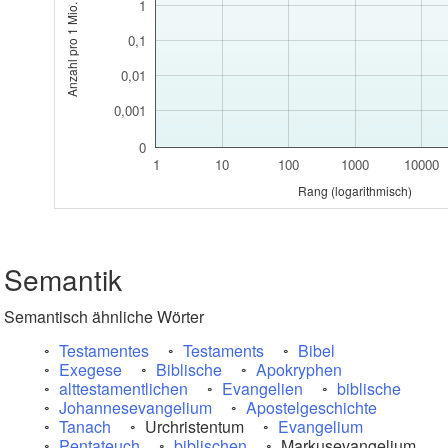
1
0,1
0,01
0,001
0
1
10
100
1000
10000
Rang (logarithmisch)
Semantik
Semantisch ähnliche Wörter
Testamentes
Testaments
Bibel
Exegese
Biblische
Apokryphen
alttestamentlichen
Evangelien
biblische
Johannesevangelium
Apostelgeschichte
Tanach
Urchristentum
Evangelium
Pentateuch
biblischen
Markusevangelium