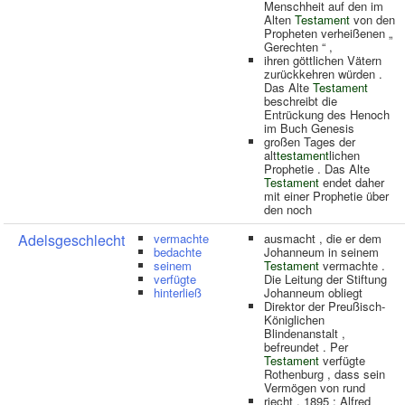
Menschheit auf den im
Alten
Testament
von den
Propheten verheißenen „
Gerechten “ ,
ihren göttlichen Vätern
zurückkehren würden .
Das Alte
Testament
beschreibt die
Entrückung des Henoch
im Buch Genesis
großen Tages der
alt
testament
lichen
Prophetie . Das Alte
Testament
endet daher
mit einer Prophetie über
den noch
Adelsgeschlecht
vermachte
ausmacht , die er dem
bedachte
Johanneum in seinem
seinem
Testament
vermachte .
verfügte
Die Leitung der Stiftung
hinterließ
Johanneum obliegt
Direktor der Preußisch-
Königlichen
Blindenanstalt ,
befreundet . Per
Testament
verfügte
Rothenburg , dass sein
Vermögen von rund
riecht . 1895 : Alfred