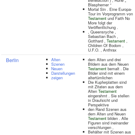
Benediction ) , Rune „
Blasphemer “
Mortal Sin . Eine Europa-
Tour im Vorprogramm von
Testament
und Faith No
More folgt der
Veröffentlichung .
, Queensryche ,
Sebastian Bach ,
Gotthard ,
Testament
,
Children Of Bodom ,
U.F.O. , Anthrax
Berlin
Alten
dem Alten und drei
Szenen
Bildern aus dem Neuen
Neuen
Testament
bemalt . Die
Darstellungen
Bilder sind mit einem
zeigen
altertümlichen
Die Kupferplatten sind
mit Zitaten aus dem
Alten
Testament
eingerahmt . Sie stellen
in Draufsicht und
Perspektive
den Rand Szenen aus
dem Alten und Neuen
Testament
bilden . Alle
Figuren sind ineinander
verschlungen ,
Behälter mit Szenen aus