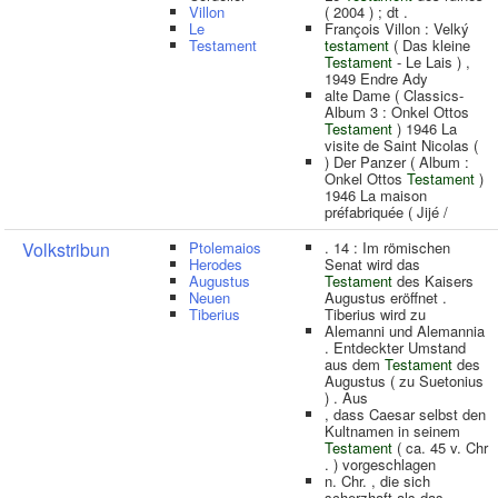
Villon
( 2004 ) ; dt .
Le
François Villon : Velký
Testament
testament
( Das kleine
Testament
- Le Lais ) ,
1949 Endre Ady
alte Dame ( Classics-
Album 3 : Onkel Ottos
Testament
) 1946 La
visite de Saint Nicolas (
) Der Panzer ( Album :
Onkel Ottos
Testament
)
1946 La maison
préfabriquée ( Jijé /
Volkstribun
Ptolemaios
. 14 : Im römischen
Herodes
Senat wird das
Augustus
Testament
des Kaisers
Neuen
Augustus eröffnet .
Tiberius
Tiberius wird zu
Alemanni und Alemannia
. Entdeckter Umstand
aus dem
Testament
des
Augustus ( zu Suetonius
) . Aus
, dass Caesar selbst den
Kultnamen in seinem
Testament
( ca. 45 v. Chr
. ) vorgeschlagen
n. Chr. , die sich
scherzhaft als das