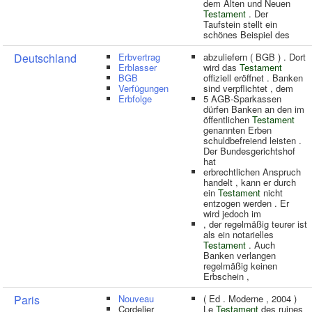
dem Alten und Neuen
Testament
. Der
Taufstein stellt ein
schönes Beispiel des
Deutschland
Erbvertrag
abzuliefern ( BGB ) . Dort
Erblasser
wird das
Testament
BGB
offiziell eröffnet . Banken
Verfügungen
sind verpflichtet , dem
Erbfolge
5 AGB-Sparkassen
dürfen Banken an den im
öffentlichen
Testament
genannten Erben
schuldbefreiend leisten .
Der Bundesgerichtshof
hat
erbrechtlichen Anspruch
handelt , kann er durch
ein
Testament
nicht
entzogen werden . Er
wird jedoch im
, der regelmäßig teurer ist
als ein notarielles
Testament
. Auch
Banken verlangen
regelmäßig keinen
Erbschein ,
Paris
Nouveau
( Ed . Moderne , 2004 )
Cordelier
Le
Testament
des ruines