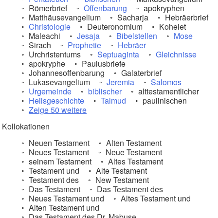
Römerbrief
Offenbarung
apokryphen
Matthäusevangelium
Sacharja
Hebräerbrief
Christologie
Deuteronomium
Kohelet
Maleachi
Jesaja
Bibelstellen
Mose
Sirach
Prophetie
Hebräer
Urchristentums
Septuaginta
Gleichnisse
apokryphe
Paulusbriefe
Johannesoffenbarung
Galaterbrief
Lukasevangelium
Jeremia
Salomos
Urgemeinde
biblischer
alttestamentlicher
Heilsgeschichte
Talmud
paulinischen
Zeige 50 weitere
Kollokationen
Neuen Testament
Alten Testament
Neues Testament
Neue Testament
seinem Testament
Altes Testament
Testament und
Alte Testament
Testament des
New Testament
Das Testament
Das Testament des
Neues Testament und
Altes Testament und
Alten Testament und
Das Testament des Dr. Mabuse