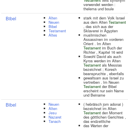
Testament
teils synonym
verwendet werden :
thelema und boule
Bibel
Alten
stark mit dem Volk Israel
Neuen
aus dem Alten
Testament
Bibel
, das sich aus der
Testament
Sklaverei in Ägypten
Altes
muslimischen
Assassinen im vorderen
Orient . Im Alten
Testament
im Buch der
Richter , Kapitel 16 wird
Sowohl David als auch
Kyros werden im Alten
Testament
als Messias
bezeichnet ; Koresh
beanspruchte , ebenfalls
gewaltsam aus Israel zu
vertreiben . Im Neuen
Testament
der Bibel
erscheint nur sein Name
und Beiname
Bibel
Neuen
( hebräisch jom adonai )
Alten
bezeichnet im Alten
Jesu
Testament
den Moment
Nazaret
des göttlichen Gerichtes ,
Tanach
das endzeitliche
das Warten der