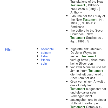
Translations of the New
Testament
, ISBN 0-
7618-2556-8 ( engl . )
Anthony
: Journal for the Study of
the New
Testament
14 ,
1982 , , S. 88-112
Ferdinand
the Letters to the Seven
Churches . New
Testament
Studies 39 .
Jg. , 1993 , S.
Film
bedachte
Zigarette anzustecken .
seinem
Da John Wayne in
Erben
seinem
Testament
Hitlers
verfügt hatte , dass man
sein
keine Bilder von
vor zwei Monaten und hat
Jim in ihrem
Testament
die Freiheit geschenkt .
Aber Tom hat das
Gray von einem Anwalt ,
dass Grady kein
Testament
aufgesetzt hat
und sie daher sein
Vermögen nicht
auszugeben und in dieser
Rolle sich selbst per
Testament
Octopus zu