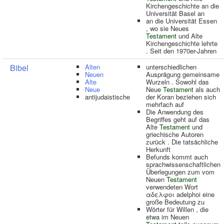
Kirchengeschichte an die
Universität Basel an
an die Universität Essen
, wo sie Neues
Testament
und Alte
Kirchengeschichte lehrte
. Seit den 1970er-Jahren
Bibel
Alten
unterschiedlichen
Neuen
Ausprägung gemeinsame
Alte
Wurzeln . Sowohl das
Neue
Neue
Testament
als auch
antijudaistische
der Koran beziehen sich
mehrfach auf
Die Anwendung des
Begriffes geht auf das
Alte
Testament
und
griechische Autoren
zurück . Die tatsächliche
Herkunft
Befunds kommt auch
sprachwissenschaftlichen
Überlegungen zum vom
Neuen
Testament
verwendeten Wort
αδελφοι adelphoi eine
große Bedeutung zu
Wörter für Willen , die
etwa im Neuen