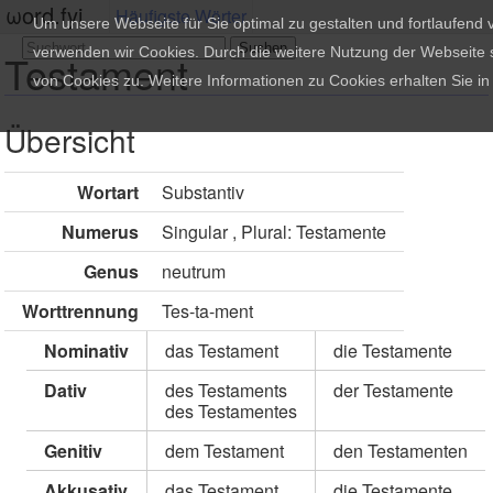
ωord.fyi
Häufigste Wörter
Um unsere Webseite für Sie optimal zu gestalten und fortlaufend
verwenden wir Cookies. Durch die weitere Nutzung der Webseite
Testament
von Cookies zu. Weitere Informationen zu Cookies erhalten Sie i
Übersicht
Wortart
Substantiv
Numerus
Singular , Plural: Testamente
Genus
neutrum
Worttrennung
Tes-ta-ment
Nominativ
das Testament
die Testamente
Dativ
des Testaments
der Testamente
des Testamentes
Genitiv
dem Testament
den Testamenten
Akkusativ
das Testament
die Testamente