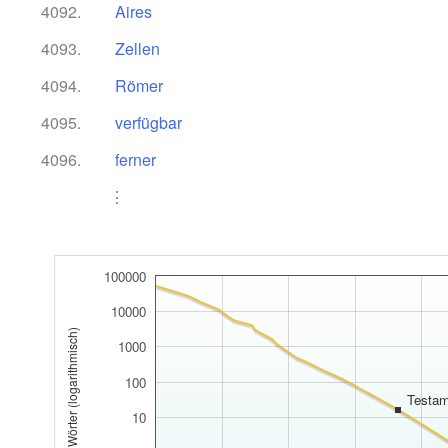
4092.
Aires
4093.
Zellen
4094.
Römer
4095.
verfügbar
4096.
ferner
⋮
100000
10000
Anzahl pro 1 Mio. Wörter (logarithmisch)
1000
100
Testam
10