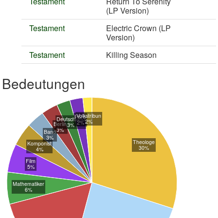
Testament
Return To Serenity
(LP Version)
Testament
Electric Crown (LP
Version)
Testament
Killing Season
Bedeutungen
Volkstribun
Paris
Deutschland
2%
2%
Berlin
3%
3%
Band
3%
Theologe
Komponist
30%
4%
Film
5%
Mathematiker
6%