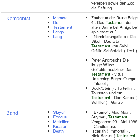
vererben sowie den Zoo
als Stiftung
Komponist
Mabuse
Zauber in der Ruine Folge
Dr.
6 : Das
Testament
der
Testament
alten Dame bei Amigo bei
Langs
spieletest.at [
Lang
) Nominierungsliste : Die
Bibel - Das alte
Testament
von Sybil
Gräfin Schönfeldt ( Text )
,
Peter Androschs Die
listige Witwe -
Gerichtsmediziner Das
Testament
- Vitus
Umschlag Eugen Onegin
- Triquet ,
Bock/Stein ) , Tortellini ,
Touristen und ein
Testament
, Don Karlos (
Schiller ) , Ganze
Band
Slayer
, Exumer , Mad Max ,
Exodus
Stryper ,
Testament
,
Metallica
Vengeance 23 . Mai 1988
Kreator
: Candlemass
Death
Iscariah ( Immortal ) ,
Nick Barker (
Testament
,