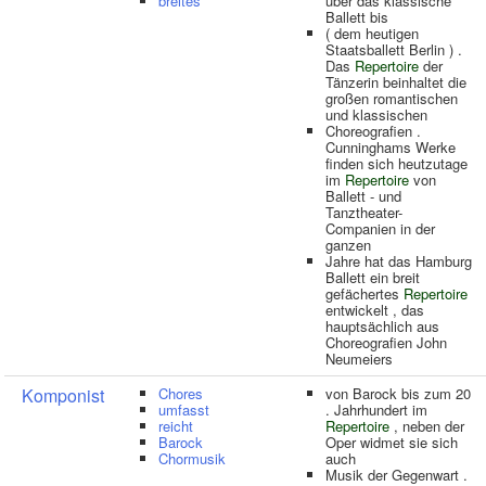
breites
über das klassische
Ballett bis
( dem heutigen
Staatsballett Berlin ) .
Das
Repertoire
der
Tänzerin beinhaltet die
großen romantischen
und klassischen
Choreografien .
Cunninghams Werke
finden sich heutzutage
im
Repertoire
von
Ballett - und
Tanztheater-
Companien in der
ganzen
Jahre hat das Hamburg
Ballett ein breit
gefächertes
Repertoire
entwickelt , das
hauptsächlich aus
Choreografien John
Neumeiers
Komponist
Chores
von Barock bis zum 20
umfasst
. Jahrhundert im
reicht
Repertoire
, neben der
Barock
Oper widmet sie sich
Chormusik
auch
Musik der Gegenwart .