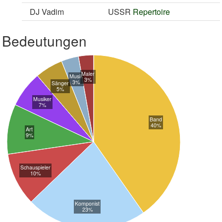
DJ Vadim
USSR
Repertoire
Bedeutungen
Maler
Musik
3%
3%
Sänger
5%
Musiker
7%
Band
40%
Art
9%
Schauspieler
10%
Komponist
23%