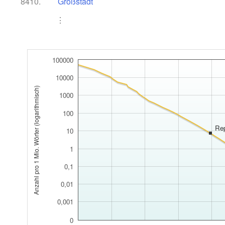
8410.
Großstadt
⋮
100000
10000
Anzahl pro 1 Mio. Wörter (logarithmisch)
1000
100
Rep
10
1
0,1
0,01
0,001
0