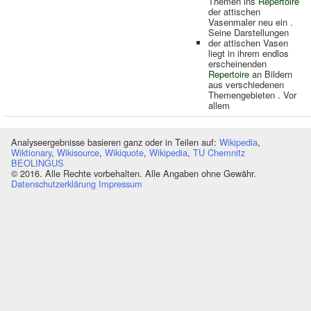
Themen ins
Repertoire
der attischen
Vasenmaler neu ein .
Seine Darstellungen
der attischen Vasen
liegt in ihrem endlos
erscheinenden
Repertoire
an Bildern
aus verschiedenen
Themengebieten . Vor
allem
Analyseergebnisse basieren ganz oder in Teilen auf:
Wikipedia
,
Wiktionary
,
Wikisource
,
Wikiquote
,
Wikipedia
,
TU Chemnitz
BEOLINGUS
© 2016. Alle Rechte vorbehalten. Alle Angaben ohne Gewähr.
Datenschutzerklärung
Impressum