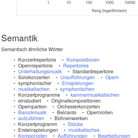
1
10
100
1000
10000
Rang (logarithmisch)
Semantik
Semantisch ähnliche Wörter
Konzertrepertoire
Kompositionen
Opernrepertoire
Repertoires
Unterhaltungsmusik
Standardrepertoire
Solokonzerten
Uraufführungen
Opern
symphonischer
Einspielungen
musikalischen
symphonischen
Konzertprogramme
kammermusikalischen
einstudiert
Originalkompositionen
Opernpartien
Orchesterkonzerten
Barockmusik
Belcanto
Opernrollen
aufzuführen
Bühnenwerken
Konzertprogramm
Stücke
Ersteinspielungen
musikalisches
Komponisten
Aufführungen
Bearbeitungen