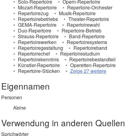
Solo-Repertoire
Opern-Repertoire
Mozart-Repertoire
Repertoire-Orchester
Repertoirezug
Musik-Repertoire
Repertoirebetriebs
Theater-Repertoire
GEMA-Repertoire
Repertoirewahl
Duo-Repertoire
Repertoire-Betrieb
Strauss-Repertoire
Band-Repertoire
Repertoirewerken
Repertoiresystems
Repertoiregestaltung
Repertoireband
Repertoirechef
Repertoirestudium
Repertoirekenntnis
Repertoirebestandteil
Künstler-Repertoire
Operetten-Repertoire
Repertoire-Stücken
Zeige 27 weitere
Eigennamen
Personen
Keine
Verwendung in anderen Quellen
Sprichwörter