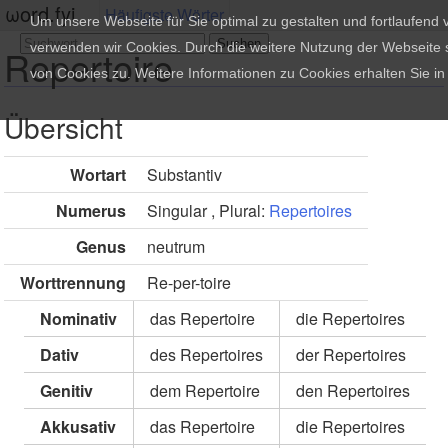
ωord.fyi
Häufigste Wörter
Um unsere Webseite für Sie optimal zu gestalten und fortlaufend
verwenden wir Cookies. Durch die weitere Nutzung der Webseite
Repertoire
von Cookies zu. Weitere Informationen zu Cookies erhalten Sie i
Übersicht
Wortart
Substantiv
Numerus
Singular , Plural:
Repertoires
Genus
neutrum
Worttrennung
Re-per-toire
Nominativ
das Repertoire
die Repertoires
Dativ
des Repertoires
der Repertoires
Genitiv
dem Repertoire
den Repertoires
Akkusativ
das Repertoire
die Repertoires