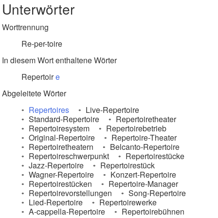
Unterwörter
Worttrennung
Re-per-toire
In diesem Wort enthaltene Wörter
Repertoir
e
Abgeleitete Wörter
Repertoires
Live-Repertoire
Standard-Repertoire
Repertoiretheater
Repertoiresystem
Repertoirebetrieb
Original-Repertoire
Repertoire-Theater
Repertoiretheatern
Belcanto-Repertoire
Repertoireschwerpunkt
Repertoirestücke
Jazz-Repertoire
Repertoirestück
Wagner-Repertoire
Konzert-Repertoire
Repertoirestücken
Repertoire-Manager
Repertoirevorstellungen
Song-Repertoire
Lied-Repertoire
Repertoirewerke
A-cappella-Repertoire
Repertoirebühnen