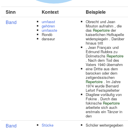
Sinn
Kontext
Beispiele
Band
umfasst
Obrecht und Jean
gehören
Mouton aufnahm , die
umfasste
das
Repertoire
der
Rondò
kaiserlichen Hofkapelle
danseur
widerspiegeln . Darüber
hinaus tritt
, Jean Françaix und
Edmund Rubbra zu
Dolmetschs
Repertoire
. Nach dem Tod des
Vaters 1940 übernahm
eine Dritte aus dem
barocken oder dem
zeitgenössischen
Repertoire
. Im Jahre
1974 wurde Bernard
Lefort Festspielleiter
Diagilew vorläufig von
Fokine . Durch das
fokinsche
Repertoire
arbeitete sich auch
erstmals ein Tänzer in
den
Band
Stücke
Schüler weitergegeben