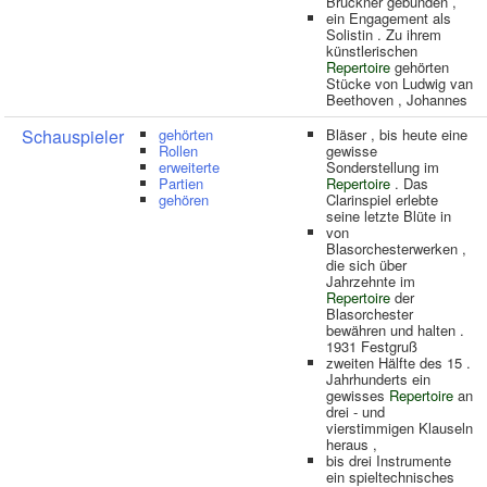
Bruckner gebunden ,
ein Engagement als
Solistin . Zu ihrem
künstlerischen
Repertoire
gehörten
Stücke von Ludwig van
Beethoven , Johannes
Schauspieler
gehörten
Bläser , bis heute eine
Rollen
gewisse
erweiterte
Sonderstellung im
Partien
Repertoire
. Das
gehören
Clarinspiel erlebte
seine letzte Blüte in
von
Blasorchesterwerken ,
die sich über
Jahrzehnte im
Repertoire
der
Blasorchester
bewähren und halten .
1931 Festgruß
zweiten Hälfte des 15 .
Jahrhunderts ein
gewisses
Repertoire
an
drei - und
vierstimmigen Klauseln
heraus ,
bis drei Instrumente
ein spieltechnisches