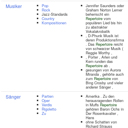
Musiker
Pop
Jennifer Saunders oder
Rock
Graham Norton Lemer
Jazz-Standards
beherrscht ein
Country
Repertoire
vom
Kompositionen
populären Lied bis hin
zu abstrakter
Vokalakrobatik
, D-Phunk Musik ist
deren Produktionsfirma
. Das
Repertoire
reicht
von schwarzer Musik (
Reggie Worthy ,
, Porter , Arlen und
Kern runden das
Repertoire
ab .
gesungen von Aurora
Miranda , gehörte auch
zum
Repertoire
von
Bing Crosby und vieler
anderer Sänger ,
Sänger
Partien
Amerika . Zu den
Oper
herausragenden Rollen
Verdis
in Muffs
Repertoire
Rigoletto
gehören Baron Ochs in
Zu
Der Rosenkavalier ,
Hans
ohne Schatten von
Richard Strauss