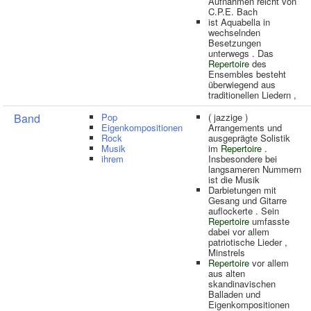
Aufnahmen reicht von
C.P.E. Bach
ist Aquabella in
wechselnden
Besetzungen
unterwegs . Das
Repertoire
des
Ensembles besteht
überwiegend aus
traditionellen Liedern ,
Band
Pop
( jazzige )
Eigenkompositionen
Arrangements und
Rock
ausgeprägte Solistik
Musik
im
Repertoire
.
ihrem
Insbesondere bei
langsameren Nummern
ist die Musik
Darbietungen mit
Gesang und Gitarre
auflockerte . Sein
Repertoire
umfasste
dabei vor allem
patriotische Lieder ,
Minstrels
Repertoire
vor allem
aus alten
skandinavischen
Balladen und
Eigenkompositionen