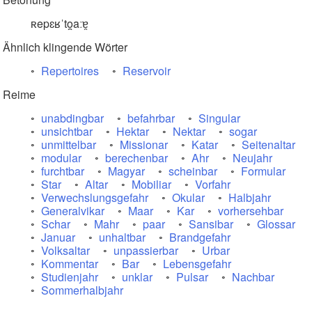
ʀepɛʁˈto̯aːɐ̯
Ähnlich klingende Wörter
Repertoires
Reservoir
Reime
unabdingbar
befahrbar
Singular
unsichtbar
Hektar
Nektar
sogar
unmittelbar
Missionar
Katar
Seitenaltar
modular
berechenbar
Ahr
Neujahr
furchtbar
Magyar
scheinbar
Formular
Star
Altar
Mobiliar
Vorfahr
Verwechslungsgefahr
Okular
Halbjahr
Generalvikar
Maar
Kar
vorhersehbar
Schar
Mahr
paar
Sansibar
Glossar
Januar
unhaltbar
Brandgefahr
Volksaltar
unpassierbar
Urbar
Kommentar
Bar
Lebensgefahr
Studienjahr
unklar
Pulsar
Nachbar
Sommerhalbjahr