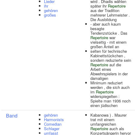
Lieder
wird . Dhadis wählen
ihr
später ihr
Repertoire
gehören
aus der Tradition
großes
mehrerer Lehrmeister .
Die Ausbildung
- aber auch kaum
besagte
Tendenzstücke . Das
Repertoire
war
vielseitig - mit einem
großen Anteil an
selten für technische
Kabinettstückchen ,
sondern reduzierte sein
Repertoire
auf die
Arbeit eines
Abwehrspielers in der
damaligen
Minimum reduziert
werden , die sich auch
im
Repertoire
widerspiegelten :
Spielte man 1936 noch
einen jüdischen
Band
gehören
Kabanowa ) . Maurer
Harmonists
trat mit einem
Comedian
umfangreichen
Schlager
Repertoire
auch als
umfasst
Konzertsängerin hervor