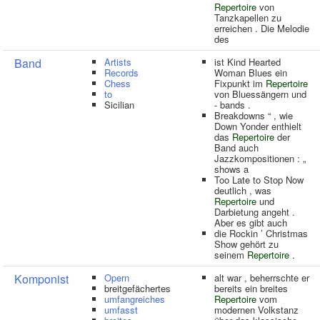
Repertoire
von
Tanzkapellen zu
erreichen . Die Melodie
des
Band
Artists
ist Kind Hearted
Records
Woman Blues ein
Chess
Fixpunkt im
Repertoire
to
von Bluessängern und
Sicilian
- bands .
Breakdowns “ , wie
Down Yonder enthielt
das
Repertoire
der
Band auch
Jazzkompositionen : „
shows a
Too Late to Stop Now
deutlich , was
Repertoire
und
Darbietung angeht .
Aber es gibt auch
die Rockin ’ Christmas
Show gehört zu
seinem
Repertoire
.
Komponist
Opern
alt war , beherrschte er
breitgefächertes
bereits ein breites
umfangreiches
Repertoire
vom
umfasst
modernen Volkstanz