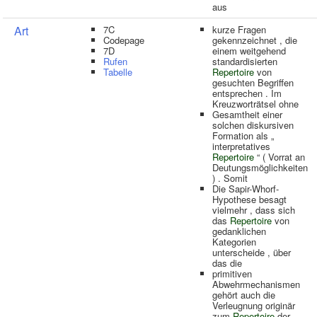
aus
Art
7C
kurze Fragen
Codepage
gekennzeichnet , die
7D
einem weitgehend
Rufen
standardisierten
Tabelle
Repertoire
von
gesuchten Begriffen
entsprechen . Im
Kreuzworträtsel ohne
Gesamtheit einer
solchen diskursiven
Formation als „
interpretatives
Repertoire
“ ( Vorrat an
Deutungsmöglichkeiten
) . Somit
Die Sapir-Whorf-
Hypothese besagt
vielmehr , dass sich
das
Repertoire
von
gedanklichen
Kategorien
unterscheide , über
das die
primitiven
Abwehrmechanismen
gehört auch die
Verleugnung originär
zum
Repertoire
der