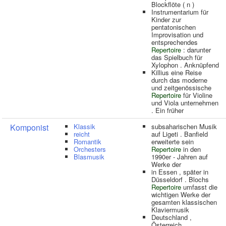
Blockflöte ( n )
Instrumentarium für
Kinder zur
pentatonischen
Improvisation und
entsprechendes
Repertoire
: darunter
das Spielbuch für
Xylophon . Anknüpfend
Killius eine Reise
durch das moderne
und zeitgenössische
Repertoire
für Violine
und Viola unternehmen
. Ein früher
Komponist
Klassik
subsaharischen Musik
reicht
auf Ligeti . Banfield
Romantik
erweiterte sein
Orchesters
Repertoire
in den
Blasmusik
1990er - Jahren auf
Werke der
in Essen , später in
Düsseldorf . Blochs
Repertoire
umfasst die
wichtigen Werke der
gesamten klassischen
Klaviermusik
Deutschland ,
Österreich ,