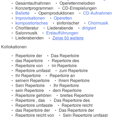
Gesamtaufnahmen
Operettenmelodien
Konzertprogrammen
CD-Einspielungen
Ballette
Opernproduktionen
CD-Aufnahmen
Improvisationen
Operetten
kompositorisches
sinfonischer
Chormusik
Chorliteratur
Liederabende
dirigiert
Salonmusik
Erstaufführungen
Liederabenden
Zeige 50 weitere
Kollokationen
Repertoire der
Das Repertoire
das Repertoire
Repertoire des
Repertoire von
im Repertoire
Repertoire umfasst
zum Repertoire
ihr Repertoire
Repertoire an
seinem Repertoire
ihrem Repertoire
Sein Repertoire
Ihr Repertoire
sein Repertoire
dem Repertoire
Repertoire gehören
breites Repertoire
Repertoire , das
Das Repertoire des
Repertoire umfasste
Repertoire reicht
das Repertoire der
Das Repertoire der
Repertoire reicht von
Sein Repertoire umfasst