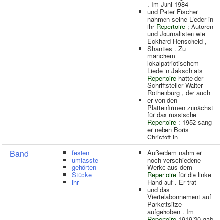
. Im Juni 1984
und Peter Fischer
nahmen seine Lieder in
ihr
Repertoire
; Autoren
und Journalisten wie
Eckhard Henscheid ,
Shanties . Zu
manchem
lokalpatriotischem
Liede in Jakschtats
Repertoire
hatte der
Schriftsteller Walter
Rothenburg , der auch
er von den
Plattenfirmen zunächst
für das russische
Repertoire
: 1952 sang
er neben Boris
Christoff in
Band
festen
Außerdem nahm er
umfasste
noch verschiedene
gehörten
Werke aus dem
Stücke
Repertoire
für die linke
ihr
Hand auf . Er trat
und das
Viertelabonnement auf
Parkettsitze
aufgehoben . Im
Repertoire
1919/20 gab