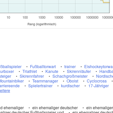
10
100
1000
10000
100000
1000000
100000
Rang (logarithmisch)
ßballspieler
Fußballtorwart
trainer
Eishockeytorwa
urboxer
Triathlet
Kanute
Skirennläufer
Handbal
teiger
Skirennfahrer
Schachgroßmeister
Nordisch
Mountainbiker
Teammanager
Oboist
Cyclocross
arriereende
Spielertrainer
kurdischer
17-Jähriger
eitere
d ehemaliger
ein ehemaliger deutscher
ein ehemaliger
liger deutscher Fußballspieler und
ein ehemaliger deutsch