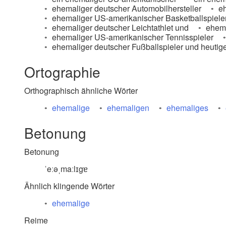
ehemaliger deutscher Automobilhersteller
eh
ehemaliger US-amerikanischer Basketballspiele
ehemaliger deutscher Leichtathlet und
ehema
ehemaliger US-amerikanischer Tennisspieler
ehemaliger deutscher Fußballspieler und heutig
Ortographie
Orthographisch ähnliche Wörter
ehemalige
ehemaligen
ehemaliges
Betonung
Betonung
ˈeːəˌmaːlɪgɐ
Ähnlich klingende Wörter
ehemalige
Reime