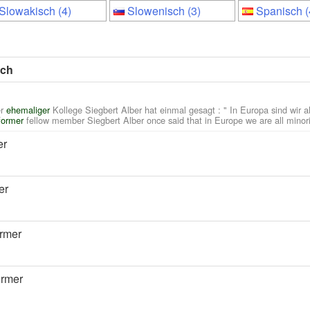
Slowakisch (4)
Slowenisch (3)
Spanisch (
sch
r
ehemaliger
Kollege Siegbert Alber hat einmal gesagt : " In Europa sind wir al
former
fellow member Siegbert Alber once said that in Europe we are all minori
er
er
ormer
ormer