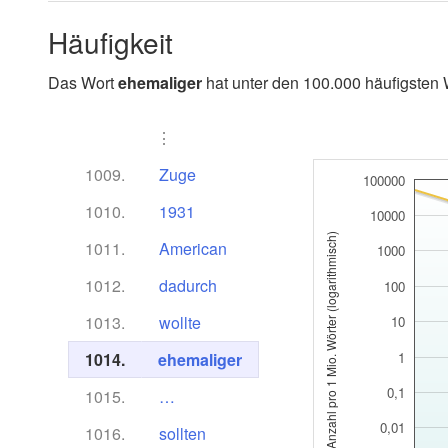
Häufigkeit
Das Wort
ehemaliger
hat unter den 100.000 häufigsten 
⋮
1009.
Zuge
100000
1010.
1931
10000
Anzahl pro 1 Mio. Wörter (logarithmisch)
1011.
American
1000
1012.
dadurch
100
1013.
wollte
10
1014.
ehemaliger
1
0,1
1015.
…
0,01
1016.
sollten