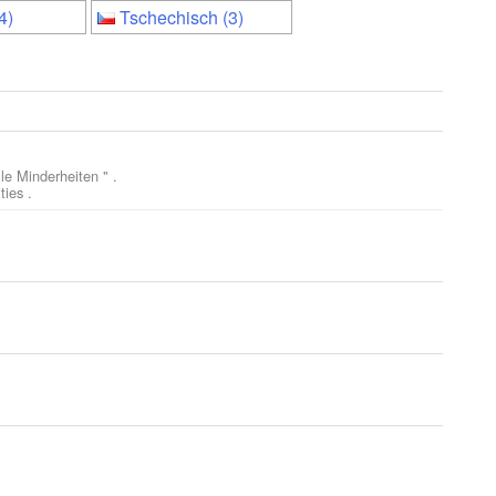
4)
Tschechisch (3)
le Minderheiten " .
ties .