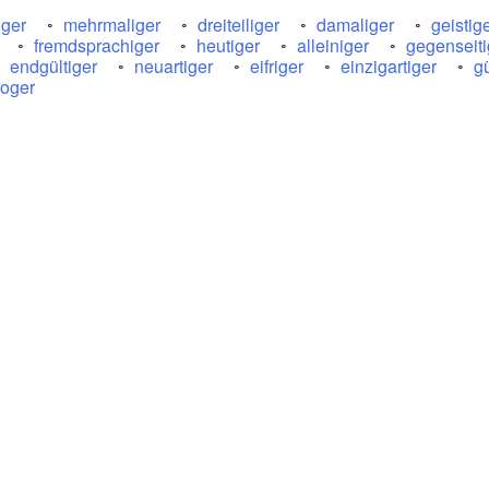
iger
mehrmaliger
dreiteiliger
damaliger
geistig
fremdsprachiger
heutiger
alleiniger
gegenseiti
endgültiger
neuartiger
eifriger
einzigartiger
gü
loger