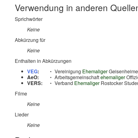
Verwendung in anderen Quelle
Sprichwörter
Keine
Abkürzung für
Keine
Enthalten in Abkürzungen
VEG
:
Vereinigung
Ehemaliger
Geisenheime
AeO:
Arbeitsgemeinschaft
ehemaliger
Offizi
VERS:
Verband
Ehemaliger
Rostocker Stude
Filme
Keine
Lieder
Keine