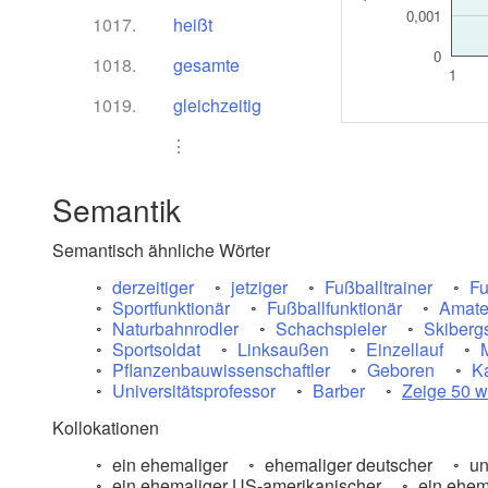
0,001
1017.
heißt
0
1018.
gesamte
1
1019.
gleichzeitig
⋮
Semantik
Semantisch ähnliche Wörter
derzeitiger
jetziger
Fußballtrainer
Fu
Sportfunktionär
Fußballfunktionär
Amate
Naturbahnrodler
Schachspieler
Skibergs
Sportsoldat
Linksaußen
Einzellauf
Pflanzenbauwissenschaftler
Geboren
K
Universitätsprofessor
Barber
Zeige 50 w
Kollokationen
ein ehemaliger
ehemaliger deutscher
un
ein ehemaliger US-amerikanischer
ein ehema