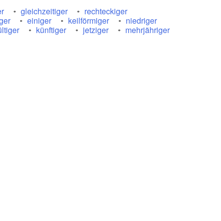
er
gleichzeitiger
rechteckiger
ger
einiger
keilförmiger
niedriger
ltiger
künftiger
jetziger
mehrjähriger