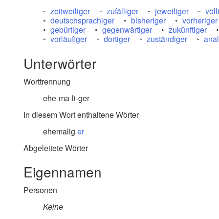
zeitweiliger
zufälliger
jeweiliger
völl
deutschsprachiger
bisheriger
vorheriger
gebürtiger
gegenwärtiger
zukünftiger
vorläufiger
dortiger
zuständiger
ana
Unterwörter
Worttrennung
ehe-ma-li-ger
In diesem Wort enthaltene Wörter
ehemalig
er
Abgeleitete Wörter
Eigennamen
Personen
Keine