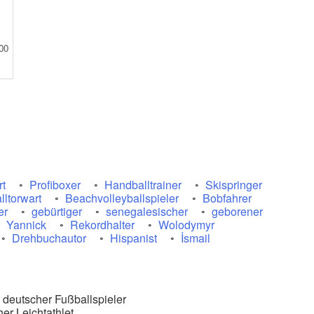
00
rt
Profiboxer
Handballtrainer
Skispringer
ltorwart
Beachvolleyballspieler
Bobfahrer
er
gebürtiger
senegalesischer
geborener
Yannick
Rekordhalter
Wolodymyr
Drehbuchautor
Hispanist
İsmail
 deutscher Fußballspieler
er Leichtathlet