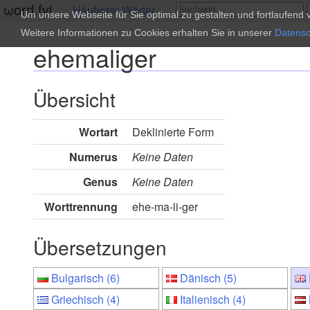
ωord.fyi
Häufigste Wörter
Um unsere Webseite für Sie optimal zu gestalten und fortlaufen
Weitere Informationen zu Cookies erhalten Sie in unserer
Datensc
ehemaliger
Übersicht
Wortart
Deklinierte Form
Numerus
Keine Daten
Genus
Keine Daten
Worttrennung
ehe-ma-li-ger
Übersetzungen
Bulgarisch (6)
Dänisch (5)
Griechisch (4)
Italienisch (4)