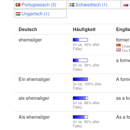
Portugiesisch (3)
Schwedisch (1)
Ungarisch (1)
Deutsch
Häufigkeit
Engli
ehemaliger
former
(in ca. 42% aller
Unse
Fälle)
Our
a form
(in ca. 38% aller
Fälle)
Ein ehemaliger
A form
(in ca. 100% aller
Fälle)
als ehemaliger
as a f
(in ca. 88% aller
Fälle)
Als ehemaliger
As a f
(in ca. 80% aller
Fälle)