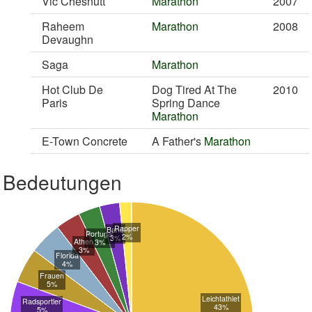
Vic Chesnutt
Marathon
2007
Raheem
Marathon
2008
Devaughn
Saga
Marathon
Hot Club De
Dog Tired At The
2010
Paris
Spring Dance
Marathon
E-Town Concrete
A Father's
Marathon
Bedeutungen
Rapper
Band
Portugal
2%
3%
Athen
3%
3%
Florida
4%
Frauen
5%
Leichtathlet
Radsportler
43%
5%