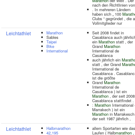
Marathon
der Welt . Der
nach den Richtlinien von
. In mehreren Ländern
haben sich „ 100
Marath
Clubs “ gegründet , die a
Vollmitglieder nur
Leichtathlet
Marathon
Seit 2008 findet in
Sables
Casablanca auch jährlic
Taipei
ein
Marathon
statt , der
Bike
Grand
Marathon
International
International de
Casablanca
auch jährlich ein
Marath
statt , der Grand
Marath
International de
Casablanca . Casablanc
ist die größte
Grand
Marathon
International de
Casablanca ) ist ein
Marathon
, der seit 2008
Casablanca stattfindet .
:
Marathon
International
Marrakech ) ist ein
Marathon
in Marrakesch 
der seit 1987 jährlich ,
Leichtathlet
Halbmarathon
allem Sportarten wie da
42,195
Laufen ( Halb
marathon
,