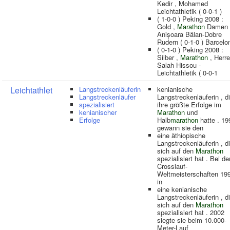
Kedir , Mohamed
Leichtathletik ( 0-0-1 )
( 1-0-0 ) Peking 2008 :
Gold ,
Marathon
Damen
Anișoara Bălan-Dobre
Rudern ( 0-1-0 ) Barcelo
( 0-1-0 ) Peking 2008 :
Silber ,
Marathon
, Herr
Salah Hissou -
Leichtathletik ( 0-0-1
Leichtathlet
Langstreckenläuferin
kenianische
Langstreckenläufer
Langstreckenläuferin , d
spezialisiert
ihre größte Erfolge im
kenianischer
Marathon
und
Erfolge
Halb
marathon
hatte . 19
gewann sie den
eine äthiopische
Langstreckenläuferin , d
sich auf den
Marathon
spezialisiert hat . Bei de
Crosslauf-
Weltmeisterschaften 19
in
eine kenianische
Langstreckenläuferin , d
sich auf den
Marathon
spezialisiert hat . 2002
siegte sie beim 10.000-
Meter-Lauf