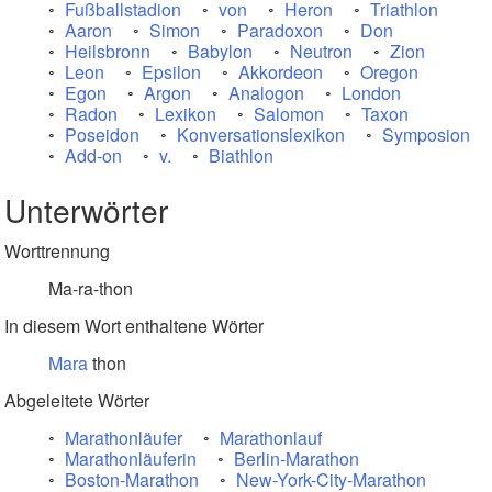
Fußballstadion
von
Heron
Triathlon
Aaron
Simon
Paradoxon
Don
Heilsbronn
Babylon
Neutron
Zion
Leon
Epsilon
Akkordeon
Oregon
Egon
Argon
Analogon
London
Radon
Lexikon
Salomon
Taxon
Poseidon
Konversationslexikon
Symposion
Add-on
v.
Biathlon
Unterwörter
Worttrennung
Ma-ra-thon
In diesem Wort enthaltene Wörter
Mara
thon
Abgeleitete Wörter
Marathonläufer
Marathonlauf
Marathonläuferin
Berlin-Marathon
Boston-Marathon
New-York-City-Marathon