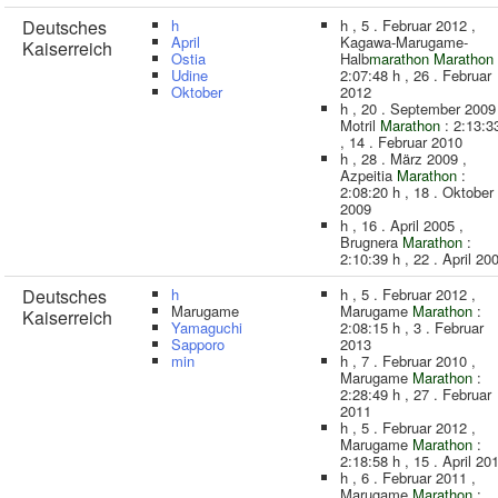
Deutsches
h
h , 5 . Februar 2012 ,
April
Kagawa-Marugame-
Kaiserreich
Ostia
Halb
marathon
Marathon
Udine
2:07:48 h , 26 . Februar
Oktober
2012
h , 20 . September 2009
Motril
Marathon
: 2:13:3
, 14 . Februar 2010
h , 28 . März 2009 ,
Azpeitia
Marathon
:
2:08:20 h , 18 . Oktober
2009
h , 16 . April 2005 ,
Brugnera
Marathon
:
2:10:39 h , 22 . April 20
Deutsches
h
h , 5 . Februar 2012 ,
Marugame
Marugame
Marathon
:
Kaiserreich
Yamaguchi
2:08:15 h , 3 . Februar
Sapporo
2013
min
h , 7 . Februar 2010 ,
Marugame
Marathon
:
2:28:49 h , 27 . Februar
2011
h , 5 . Februar 2012 ,
Marugame
Marathon
:
2:18:58 h , 15 . April 20
h , 6 . Februar 2011 ,
Marugame
Marathon
: