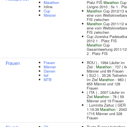
Marathon
Platz FIS
Marathon
Cup
Inline
Livigno 2010 ; 5x 1 . Pla
Cup
Marathon
Cup 2012/13 w
Meister
eine vom Weltskiverban
FIS zwischen
Marathon
Cup 2011/12 w
eine vom Weltskiverban
FIS zwischen
Cup Jizerska Padesatka
2012 1 . Platz FIS
Marathon
Cup
Gesamtwertung 2011/12
2 . Platz FIS
Frauen
Frauen
ROU ) , 1994 Läufer im
Männer
Ziel :
Marathon
: 737 ( 6
Damen
Männer und 89 Frauen
lief
( SLO ) , 35:26 Teilnehm
MTB
im Ziel
Marathon
: 983 (
855 Männer und 128
Frauen
( ITA ) , 2007 Läufer im
Ziel
Marathon
: 78 ( 59
Männer und 19 Frauen
: Luminita Zaituc ( GER )
1:19:39
Marathon
: 2043
1715 Männer und 328
Frauen
Oil
Punta Europa betreiben