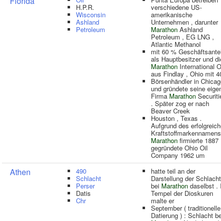
Florida
H.P.R.
verschiedene US-
Wisconsin
amerikanische
Ashland
Unternehmen , darunter
Petroleum
Marathon
Ashland
Petroleum , EG LNG ,
Atlantic Methanol
mit 60 % Geschäftsantei
als Hauptbesitzer und di
Marathon
International O
aus Findlay , Ohio mit 4
Börsenhändler in Chicag
und gründete seine eige
Firma
Marathon
Securiti
. Später zog er nach
Beaver Creek
Houston , Texas .
Aufgrund des erfolgreic
Kraftstoffmarkennamens
Marathon
firmierte 1887
gegründete Ohio Oil
Company 1962 um
Athen
490
hatte teil an der
Schlacht
Darstellung der Schlacht
Perser
bei
Marathon
daselbst .
Datis
Tempel der Dioskuren
Chr
malte er
September ( traditionelle
Datierung ) : Schlacht be