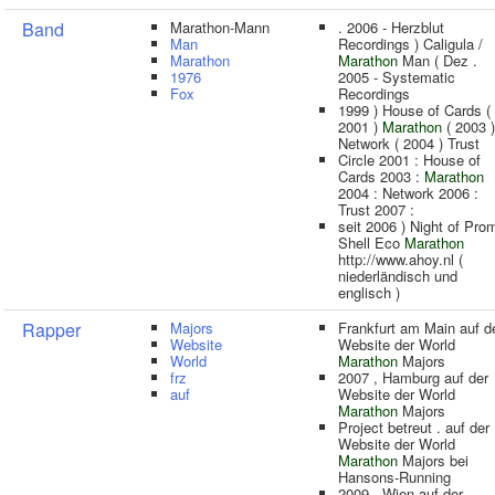
Band
Marathon-Mann
. 2006 - Herzblut
Man
Recordings ) Caligula /
Marathon
Marathon
Man ( Dez .
1976
2005 - Systematic
Fox
Recordings
1999 ) House of Cards (
2001 )
Marathon
( 2003 )
Network ( 2004 ) Trust
Circle 2001 : House of
Cards 2003 :
Marathon
2004 : Network 2006 :
Trust 2007 :
seit 2006 ) Night of Pro
Shell Eco
Marathon
http://www.ahoy.nl (
niederländisch und
englisch )
Rapper
Majors
Frankfurt am Main auf d
Website
Website der World
World
Marathon
Majors
frz
2007 , Hamburg auf der
auf
Website der World
Marathon
Majors
Project betreut . auf der
Website der World
Marathon
Majors bei
Hansons-Running
2009 , Wien auf der