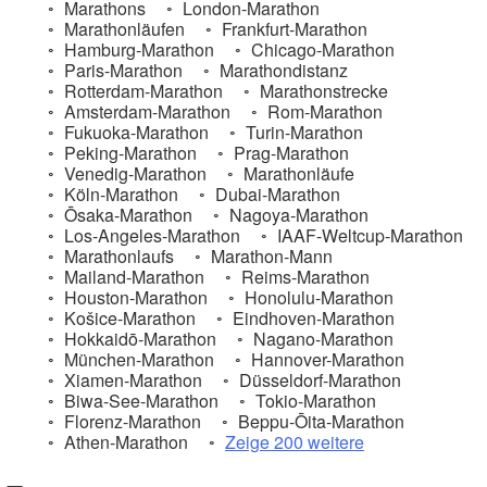
Marathons
London-Marathon
Marathonläufen
Frankfurt-Marathon
Hamburg-Marathon
Chicago-Marathon
Paris-Marathon
Marathondistanz
Rotterdam-Marathon
Marathonstrecke
Amsterdam-Marathon
Rom-Marathon
Fukuoka-Marathon
Turin-Marathon
Peking-Marathon
Prag-Marathon
Venedig-Marathon
Marathonläufe
Köln-Marathon
Dubai-Marathon
Ōsaka-Marathon
Nagoya-Marathon
Los-Angeles-Marathon
IAAF-Weltcup-Marathon
Marathonlaufs
Marathon-Mann
Mailand-Marathon
Reims-Marathon
Houston-Marathon
Honolulu-Marathon
Košice-Marathon
Eindhoven-Marathon
Hokkaidō-Marathon
Nagano-Marathon
München-Marathon
Hannover-Marathon
Xiamen-Marathon
Düsseldorf-Marathon
Biwa-See-Marathon
Tokio-Marathon
Florenz-Marathon
Beppu-Ōita-Marathon
Athen-Marathon
Zeige 200 weitere