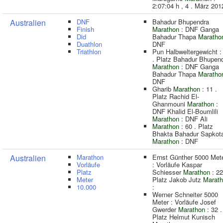
2:07:04 h , 4 . März 201
Australien
DNF
Bahadur Bhupendra
Finish
Marathon
: DNF Ganga
Did
Bahadur Thapa
Maratho
Duathlon
DNF
Triathlon
Pun Halbweltergewicht :
. Platz Bahadur Bhupen
Marathon
: DNF Ganga
Bahadur Thapa
Maratho
DNF
Gharib
Marathon
: 11 .
Platz Rachid El-
Ghanmouni
Marathon
:
DNF Khalid El-Boumlili
Marathon
: DNF Ali
Marathon
: 60 . Platz
Bhakta Bahadur Sapkot
Marathon
: DNF
Australien
Marathon
Ernst Günther 5000 Met
Vorläufe
: Vorläufe Kaspar
Platz
Schiesser
Marathon
: 22
Meter
Platz Jakob Jutz
Marat
10.000
:
Werner Schneiter 5000
Meter : Vorläufe Josef
Gwerder
Marathon
: 32 .
Platz Helmut Kunisch