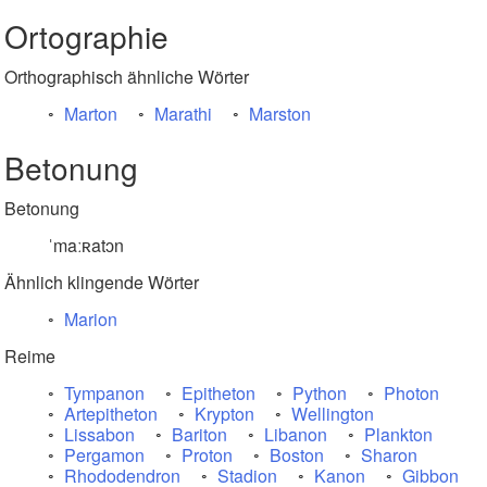
Ortographie
Orthographisch ähnliche Wörter
Marton
Marathi
Marston
Betonung
Betonung
ˈmaːʀatɔn
Ähnlich klingende Wörter
Marion
Reime
Tympanon
Epitheton
Python
Photon
Artepitheton
Krypton
Wellington
Lissabon
Bariton
Libanon
Plankton
Pergamon
Proton
Boston
Sharon
Rhododendron
Stadion
Kanon
Gibbon