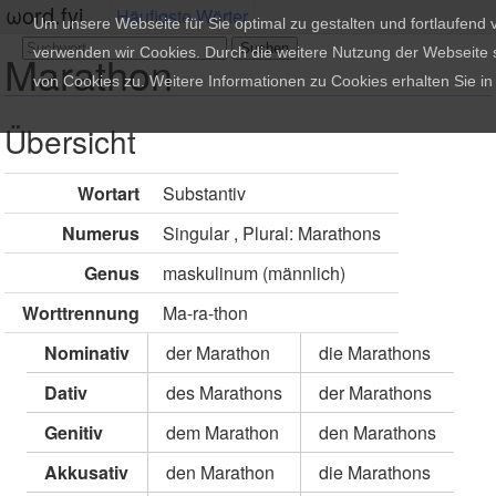
ωord.fyi
Häufigste Wörter
Um unsere Webseite für Sie optimal zu gestalten und fortlaufend
verwenden wir Cookies. Durch die weitere Nutzung der Webseite
Marathon
von Cookies zu. Weitere Informationen zu Cookies erhalten Sie i
Übersicht
Wortart
Substantiv
Numerus
Singular , Plural: Marathons
Genus
maskulinum (männlich)
Worttrennung
Ma-ra-thon
Nominativ
der Marathon
die Marathons
Dativ
des Marathons
der Marathons
Genitiv
dem Marathon
den Marathons
Akkusativ
den Marathon
die Marathons