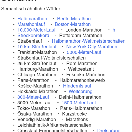
Semantisch ähnliche Wörter
Halbmarathon
Berlin-Marathon
Marathonlauf
Boston-Marathon
10.000-Meter-Lauf
London-Marathon
h
Streckenrekord
Rotterdam-Marathon
Straßenlauf
Halbmarathon-Weltmeisterschaften
10-km-Straßenlauf
New-York-City-Marathon
Frankfurt-Marathon
5000-Meter-Lauf
Straßenlauf-Weltmeisterschaften
25-km-Straßenlauf
Rom-Marathon
Hamburg-Marathon
Weltbestzeit
Chicago-Marathon
Fukuoka-Marathon
Paris-Marathon
Halbmarathonbewerb
Košice-Marathon
Hindernislauf
Hokkaidō-Marathon
Weitsprung
800-Meter-Lauf
Delhi-Halbmarathon
3000-Meter-Lauf
1500-Meter-Lauf
Tokio-Marathon
Paris-Halbmarathon
Ōsaka-Marathon
Kurzstrecke
Venedig-Marathon
Marathons
Leichtathletik-Afrikameisterschaften
Crosslauf-Europameisterschaften
Dreisprung