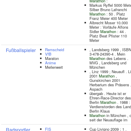
Marathon
:
Markus Ryffel 5000 Mete
Silber Bruno Lafranchi
Marathon
: 50 . Platz
Franz Meier 400 Meter
Albrecht Moser 10.000
Meter : Vorläufe Alfons
Sidler
Marathon
: 44 .
Platz Beat Pfister 110
Meter
Fußballspieler
Remscheid
, Landsberg 1999 , ISB
VfB
3-478-24390-4 . Mein
Maraton
Marathon
des Lebens .
Anime
MVG , Landsberg und
Meilenweit
München
, Linz 1999 ; Neuaufl . L
2001
Marathon
,
Gunskirchen 2001
Herbarium des Präsens 
Aspach
übergab . Heute ist er
Ehren-Race-Director des
Berlin
Marathon
. 1988 :
Verdienstorden des Lan
Berlin Klaus
Marathon
in München , 
seit der Neuauflage im
Radsportler
FIS
Cup Livigno 2009 ; 1 .