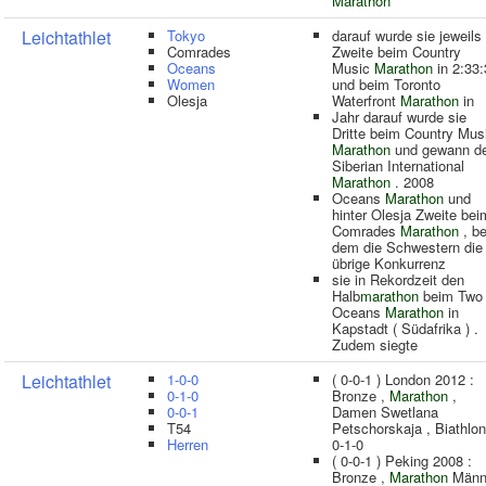
Marathon
Leichtathlet
Tokyo
darauf wurde sie jeweils
Comrades
Zweite beim Country
Oceans
Music
Marathon
in 2:33:
Women
und beim Toronto
Olesja
Waterfront
Marathon
in
Jahr darauf wurde sie
Dritte beim Country Mus
Marathon
und gewann d
Siberian International
Marathon
. 2008
Oceans
Marathon
und
hinter Olesja Zweite bei
Comrades
Marathon
, be
dem die Schwestern die
übrige Konkurrenz
sie in Rekordzeit den
Halb
marathon
beim Two
Oceans
Marathon
in
Kapstadt ( Südafrika ) .
Zudem siegte
Leichtathlet
1-0-0
( 0-0-1 ) London 2012 :
0-1-0
Bronze ,
Marathon
,
0-0-1
Damen Swetlana
T54
Petschorskaja , Biathlon
Herren
0-1-0
( 0-0-1 ) Peking 2008 :
Bronze ,
Marathon
Männ