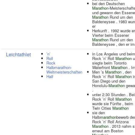
bei den Deutschen
Marathon
-Meisterschaft
und gewann den Essene
Marathon
Rund um den
Baldeneysee . 1983 wur
er
Herkunft . 1992 wurde er
Vierter beim Essener
Marathon
Rund um den
Baldeneysee , den er im
Leichtathlet
’n’
in Los Angeles und bei
Roll
Rock ’n’ Roll
Marathon
u
Rock
siegte beim Toronto
Halbmarathon-
Waterfront
Marathon
. I
Weltmeisterschaften
Men ’s
Marathon
, den
Half
Rock ’n’ Roll
Marathon
i
San Diego und den
Honolulu-
Marathon
gewa
.
unter 2:30 Stunden . Be
Rock ’n’ Roll
Marathon
wurde sie Fünfte , beim
Twin Cities
Marathon
sie den
Halb
marathon
bewerb de
Rock ’n’ Roll Arizona
Marathon
. 2013 nahm s
erneut am Boston