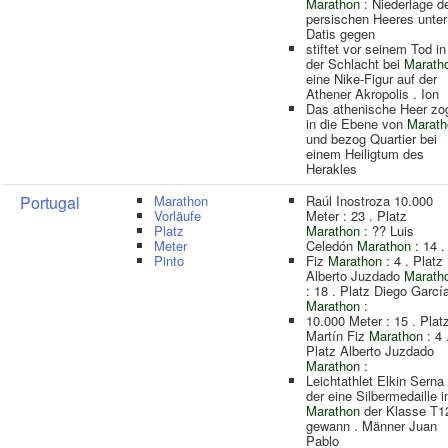
Marathon
: Niederlage d
persischen Heeres unter
Datis gegen
stiftet vor seinem Tod in
der Schlacht bei
Marath
eine Nike-Figur auf der
Athener Akropolis . Ion
Das athenische Heer zo
in die Ebene von
Marath
und bezog Quartier bei
einem Heiligtum des
Herakles
Portugal
Marathon
Raúl Inostroza 10.000
Vorläufe
Meter : 23 . Platz
Platz
Marathon
: ?? Luis
Meter
Celedón
Marathon
: 14 .
Pinto
Fiz
Marathon
: 4 . Platz
Alberto Juzdado
Marath
: 18 . Platz Diego Garcí
Marathon
:
10.000 Meter : 15 . Plat
Martín Fiz
Marathon
: 4 
Platz Alberto Juzdado
Marathon
:
Leichtathlet Elkin Serna 
der eine Silbermedaille 
Marathon
der Klasse T1
gewann . Männer Juan
Pablo