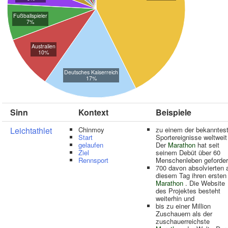
Fußballspieler
7%
Australien
10%
Deutsches Kaiserreich
17%
Sinn
Kontext
Beispiele
Leichtathlet
Chinmoy
zu einem der bekanntes
Start
Sportereignisse weltweit
gelaufen
Der
Marathon
hat seit
Ziel
seinem Debüt über 60
Rennsport
Menschenleben geforder
700 davon absolvierten 
diesem Tag ihren ersten
Marathon
. Die Website
des Projektes besteht
weiterhin und
bis zu einer Million
Zuschauern als der
zuschauerreichste