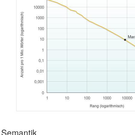
10000
Anzahl pro 1 Mio. Wörter (logarithmisch)
1000
100
Mar
10
1
0,1
0,01
0,001
0
1
10
100
1000
10000
Rang (logarithmisch)
Semantik