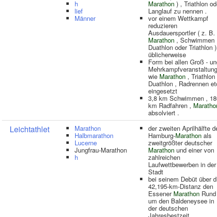
h
Marathon
) , Triathlon od
lief
Langlauf zu nennen .
Männer
vor einem Wettkampf
reduzieren
Ausdauersportler ( z. B.
Marathon
, Schwimmen 
Duathlon oder Triathlon )
üblicherweise
Form bei allen Groß - u
Mehrkampfveranstaltun
wie
Marathon
, Triathlon 
Duathlon , Radrennen et
eingesetzt
3,8 km Schwimmen , 18
km Radfahren ,
Maratho
absolviert .
Leichtathlet
Marathon
der zweiten Aprilhälfte d
Halbmarathon
Hamburg-
Marathon
als
Lucerne
zweitgrößter deutscher
Jungfrau-Marathon
Marathon
und einer von
h
zahlreichen
Laufwettbewerben in der
Stadt
bei seinem Debüt über d
42,195-km-Distanz den
Essener
Marathon
Rund
um den Baldeneysee in
der deutschen
Jahresbestzeit