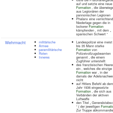
auf und setzte eine neue
Formation
, die überwieg
aus Legionären der
pannonischen Legionen
Phalanx eine vernichten
Niederlage gegen die in
lockerer
Formation
kämpfenden , mit dem „
spanischen Schwert “
Wehrmacht
militärische
Landespolizei eine meist
Armee
bis 35 Mann starke
paramilitärische
Formation
von
Roten
Polizeivollzugsbeamten
Inneres
genannt , die einem
Zugführer unterstellt
des französischen Heere
ein , welches die einzige
Formation
war , in der
damals der Adelsnachwe
nicht
auf Hitlers Befehl ab de
Jahr 1936 eingesetzte
Formation
, die sich aus
Verbänden der aktiven
Luftwaffe
den Titel „ Generalstabs
“ ( der jeweiligen
Formati
Zur Truppe abkommandie