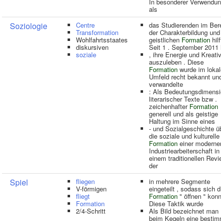
In besonderer Verwendu
als
Soziologie
Centre
das Studierenden im Ber
Transformation
der Charakterbildung und
Wohlfahrtsstaates
geistlichen
Formation
hilf
diskursiven
Seit 1 . September 2011 
soziale
, ihre Energie und Kreativ
auszuleben . Diese
Formation
wurde im loka
Umfeld recht bekannt un
verwandelte
: Als Bedeutungsdimens
literarischer Texte bzw .
zeichenhafter
Formation
generell und als geistige
Haltung im Sinne eines
- und Sozialgeschichte ü
die soziale und kulturelle
Formation
einer moderne
Industriearbeiterschaft in
einem traditionellen Revi
der
Spiel
fliegen
in mehrere Segmente
V-förmigen
eingeteilt , sodass sich d
fliegt
Formation
" öffnen " konn
Formation
Diese Taktik wurde
2/4-Schritt
Als Bild bezeichnet man
beim Kegeln eine bestim