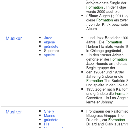
erfolgreichste Single der
Formation
. In der Folge
wurde 2000 auch zu
( Blaue Augen ) ; 2011 le
diese
Formation
ein zwei
, von der Kritik beachtet
Album
Musiker
Jazz
- und Jazz-Band der 193
eigene
Jahre . Die
Formation
gründete
Harlem Hamfats wurde 1
Supersax
in Chicago gegründet ,
spielte
. In den 1920er Jahren
gehörte er der
Formation
Jazz Hounds an , die als
Begleitgruppe der
den 1960er und 1970er
Jahren gründete er die
Formation
The Surfside 
und spielte in den Lokale
1955 zog er nach Kalifor
und gründete die
Formati
Corvettes . In Los Angel
lernte er Johnny
Musiker
Shelly
Frontmann der kalifornis
Manne
Bluegrass-Gruppe The
gründete
Dillards , zur
Formation
His
Dillard and Clark zusam