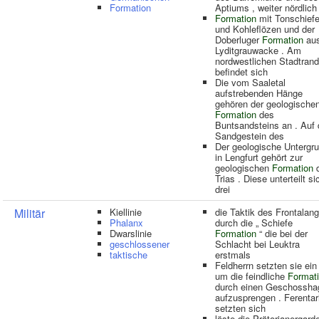
Formation
Aptiums , weiter nördlich
Formation
mit Tonschiefe
und Kohleflözen und der
Doberluger
Formation
au
Lyditgrauwacke . Am
nordwestlichen Stadtrand
befindet sich
Die vom Saaletal
aufstrebenden Hänge
gehören der geologische
Formation
des
Buntsandsteins an . Auf
Sandgestein des
Der geologische Untergr
in Lengfurt gehört zur
geologischen
Formation
d
Trias . Diese unterteilt si
drei
Militär
Kiellinie
die Taktik des Frontalangr
Phalanx
durch die „ Schiefe
Dwarslinie
Formation
“ die bei der
geschlossener
Schlacht bei Leuktra
taktische
erstmals
Feldherrn setzten sie ein 
um die feindliche
Format
durch einen Geschossha
aufzusprengen . Ferentari
setzten sich
löste die Prätorianergard