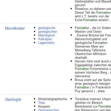
Gartenplatten und Mauer
genutzt
Rhaetium zu datieren sei
Dieser Teil der
Formation
wird z.T. bereits von der
Exter-
Formation
ersetzt .
Mondkrater
geologische
Formation
, die im Süden
geologischen
Westen und Osten
Mächtigkeit
. Eiserne Brücke bei Fre
Kalkalpen
Naturschutzgebiet und
Lagerstätte
geologische
Formation
Steinernes Meer am
Weiselberg Talbrücke
Oberkirchen Mithräum
oberhalb
Hameln führt steil durch 
Eggegebirge zwischen de
Formation
Externsteine 
seinem höchsten Berg , 
Velmerstot
Broue steht auf der Spit
einer geologisch felsigen
Formation
( in Frankreich
Puy genannt ) , etwa
Geologie
lithostratigraphische
Tonsteine marinen Urspr
Trias
gehören im Bereich
Keupers
Berenbostel zur
Formati
Germanischen
des Barremiums und des