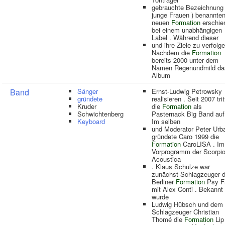
gebrauchte Bezeichnung 
junge Frauen ) benannte
neuen
Formation
erschie
bei einem unabhängigen
Label . Während dieser
und ihre Ziele zu verfolge
Nachdem die
Formation
bereits 2000 unter dem
Namen Regenundmild da
Album
Band
Sänger
Ernst-Ludwig Petrowsky
gründete
realisieren . Seit 2007 trit
Kruder
die
Formation
als
Schwichtenberg
Pasternack Big Band auf
Keyboard
Im selben
und Moderator Peter Urb
gründete Caro 1999 die
Formation
CaroLISA . Im
Vorprogramm der Scorpio
Acoustica
. Klaus Schulze war
zunächst Schlagzeuger d
Berliner
Formation
Psy F
mit Alex Conti . Bekannt
wurde
Ludwig Hübsch und dem
Schlagzeuger Christian
Thomé die
Formation
Lip