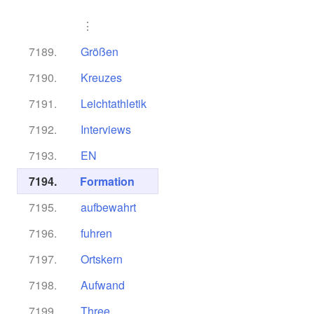
⋮
7189.
Größen
7190.
Kreuzes
7191.
Leichtathletik
7192.
Interviews
7193.
EN
7194.
Formation
7195.
aufbewahrt
7196.
fuhren
7197.
Ortskern
7198.
Aufwand
7199.
Three