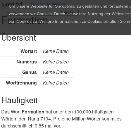
ωord.fyi
Häufigste Wörter
Um unsere Webseite für Sie optimal zu gestalten und fortlaufend
verwenden wir Cookies. Durch die weitere Nutzung der Webseite
Formation
von Cookies zu. Weitere Informationen zu Cookies erhalten Sie i
Übersicht
Wortart
Keine Daten
Numerus
Keine Daten
Genus
Keine Daten
Worttrennung
Keine Daten
Häufigkeit
Das Wort
Formation
hat unter den 100.000 häufigsten
Wörtern den Rang 7194. Pro eine Million Wörter kommt es
durchschnittlich 9.85 mal vor.