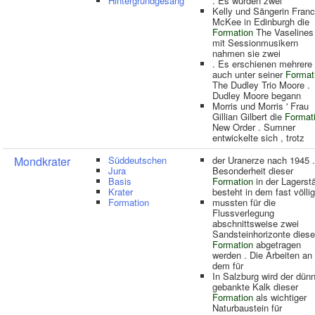
Hintergrundgesang
. Es wurden zwei
Kelly und Sängerin Fran
McKee in Edinburgh die
Formation
The Vaselines 
mit Sessionmusikern
nahmen sie zwei
. Es erschienen mehrere
auch unter seiner
Format
The Dudley Trio Moore .
Dudley Moore begann
Morris und Morris ' Frau
Gillian Gilbert die
Format
New Order . Sumner
entwickelte sich , trotz
Mondkrater
Süddeutschen
der Uranerze nach 1945 .
Jura
Besonderheit dieser
Basis
Formation
in der Lagerstä
Krater
besteht in dem fast völli
Formation
mussten für die
Flussverlegung
abschnittsweise zwei
Sandsteinhorizonte diese
Formation
abgetragen
werden . Die Arbeiten an
dem für
In Salzburg wird der dün
gebankte Kalk dieser
Formation
als wichtiger
Naturbaustein für