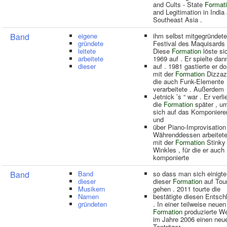
and Cults - State
Format
and Legitimation in India
Southeast Asia .
Band
eigene
ihm selbst mitgegründet
gründete
Festival des Maquisards 
leitete
Diese
Formation
löste si
arbeitete
1969 auf . Er spielte dan
dieser
auf . 1981 gastierte er do
mit der
Formation
Dizzaz
die auch Funk-Elemente
verarbeitete . Außerdem
Jetnick ’s “ war . Er verli
die
Formation
später , u
sich auf das Komponiere
und
über Piano-Improvisation
Währenddessen arbeitete
mit der
Formation
Stinky
Winkles , für die er auch
komponierte
Band
Band
so dass man sich einigte 
dieser
dieser
Formation
auf Tou
Musikern
gehen . 2011 tourte die
Namen
bestätigte diesen Entsch
gründeten
. In einer teilweise neuen
Formation
produzierte W
im Jahre 2006 einen neu
Tonträger