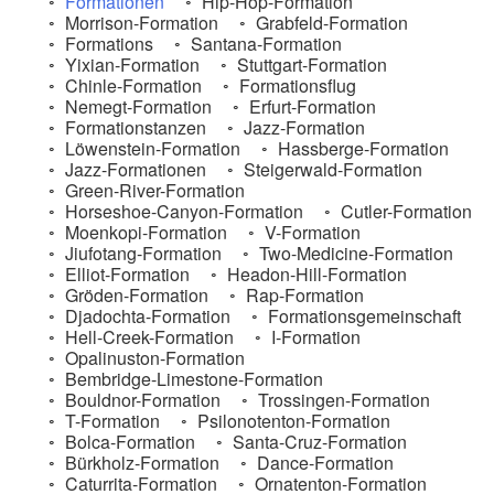
Formationen
Hip-Hop-Formation
Morrison-Formation
Grabfeld-Formation
Formations
Santana-Formation
Yixian-Formation
Stuttgart-Formation
Chinle-Formation
Formationsflug
Nemegt-Formation
Erfurt-Formation
Formationstanzen
Jazz-Formation
Löwenstein-Formation
Hassberge-Formation
Jazz-Formationen
Steigerwald-Formation
Green-River-Formation
Horseshoe-Canyon-Formation
Cutler-Formation
Moenkopi-Formation
V-Formation
Jiufotang-Formation
Two-Medicine-Formation
Elliot-Formation
Headon-Hill-Formation
Gröden-Formation
Rap-Formation
Djadochta-Formation
Formationsgemeinschaft
Hell-Creek-Formation
I-Formation
Opalinuston-Formation
Bembridge-Limestone-Formation
Bouldnor-Formation
Trossingen-Formation
T-Formation
Psilonotenton-Formation
Bolca-Formation
Santa-Cruz-Formation
Bürkholz-Formation
Dance-Formation
Caturrita-Formation
Ornatenton-Formation