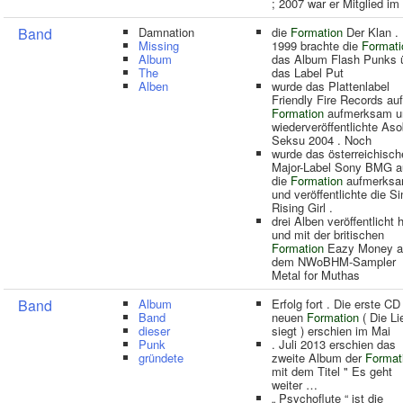
; 2007 war er Mitglied im
Band
Damnation
die
Formation
Der Klan .
Missing
1999 brachte die
Formati
Album
das Album Flash Punks 
The
das Label Put
Alben
wurde das Plattenlabel
Friendly Fire Records auf
Formation
aufmerksam u
wiederveröffentlichte Aso
Seksu 2004 . Noch
wurde das österreichisch
Major-Label Sony BMG a
die
Formation
aufmerks
und veröffentlichte die Si
Rising Girl .
drei Alben veröffentlicht 
und mit der britischen
Formation
Eazy Money a
dem NWoBHM-Sampler
Metal for Muthas
Band
Album
Erfolg fort . Die erste CD
Band
neuen
Formation
( Die Li
dieser
siegt ) erschien im Mai
Punk
. Juli 2013 erschien das
gründete
zweite Album der
Format
mit dem Titel " Es geht
weiter …
„ Psychoflute “ ist die