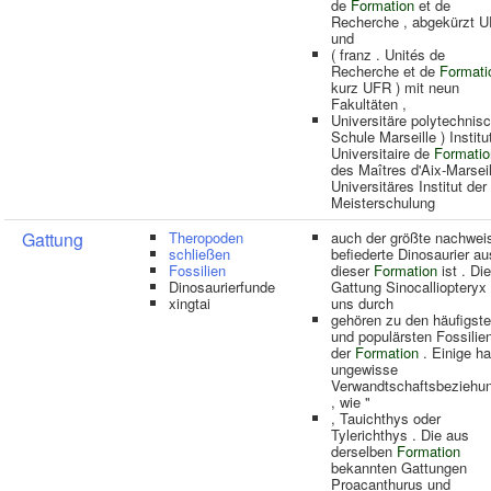
de
Formation
et de
Recherche , abgekürzt U
und
( franz . Unités de
Recherche et de
Formati
kurz UFR ) mit neun
Fakultäten ,
Universitäre polytechnis
Schule Marseille ) Institu
Universitaire de
Formatio
des Maîtres d'Aix-Marseil
Universitäres Institut der
Meisterschulung
Gattung
Theropoden
auch der größte nachweis
schließen
befiederte Dinosaurier au
Fossilien
dieser
Formation
ist . Die
Dinosaurierfunde
Gattung Sinocalliopteryx 
xingtai
uns durch
gehören zu den häufigst
und populärsten Fossilie
der
Formation
. Einige h
ungewisse
Verwandtschaftsbeziehu
, wie "
, Tauichthys oder
Tylerichthys . Die aus
derselben
Formation
bekannten Gattungen
Proacanthurus und