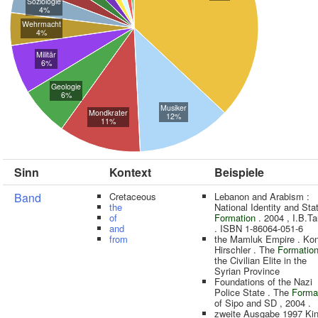
Soziologie
4%
Wehrmacht
4%
Militär
6%
Geologie
6%
Musiker
Mondkrater
12%
11%
Sinn
Kontext
Beispiele
Band
Cretaceous
Lebanon and Arabism :
the
National Identity and Sta
of
Formation
. 2004 , I.B.Ta
and
. ISBN 1-86064-051-6
from
the Mamluk Empire . Ko
Hirschler . The
Formatio
the Civilian Elite in the
Syrian Province
Foundations of the Nazi
Police State . The
Forma
of Sipo and SD , 2004 .
zweite Ausgabe 1997 Ki