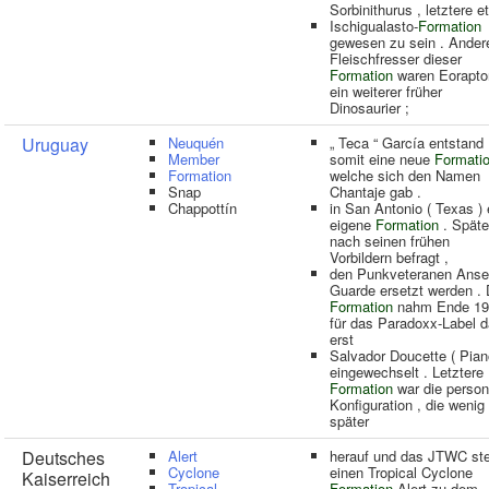
Sorbinithurus , letztere e
Ischigualasto-
Formation
gewesen zu sein . Ander
Fleischfresser dieser
Formation
waren Eoraptor
ein weiterer früher
Dinosaurier ;
Uruguay
Neuquén
„ Teca “ García entstand
Member
somit eine neue
Formati
Formation
welche sich den Namen
Snap
Chantaje gab .
Chappottín
in San Antonio ( Texas ) 
eigene
Formation
. Späte
nach seinen frühen
Vorbildern befragt ,
den Punkveteranen Ans
Guarde ersetzt werden . 
Formation
nahm Ende 19
für das Paradoxx-Label 
erst
Salvador Doucette ( Pian
eingewechselt . Letztere
Formation
war die person
Konfiguration , die wenig
später
Deutsches
Alert
herauf und das JTWC ste
Cyclone
einen Tropical Cyclone
Kaiserreich
Tropical
Formation
Alert zu dem