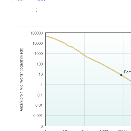
⋮
100000
10000
Anzahl pro 1 Mio. Wörter (logarithmisch)
1000
100
For
10
1
0,1
0,01
0,001
0