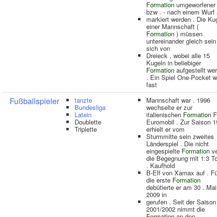
Formation
umgeworfener
bzw . - nach einem Wurf 
markiert werden . Die Ku
einer Mannschaft (
Formation
) müssen
untereinander gleich sein
sich von
Dreieck , wobei alle 15
Kugeln in beliebiger
Formation
aufgestellt we
. Ein Spiel One-Pocket w
fast
Fußballspieler
tanzte
Mannschaft war . 1996
Bundesliga
wechselte er zur
Latein
italienischen
Formation
Fi
Doublette
Euromobil . Zur Saison 
Triplette
erhielt er vom
Sturmmitte sein zweites
Länderspiel . Die nicht
eingespielte
Formation
ve
die Begegnung mit 1:3 T
. Kaufhold
B-Elf von Xamax auf . Fü
die erste
Formation
debütierte er am 30 . Mai
2009 in
gerufen . Seit der Saison
2001/2002 nimmt die
Formation
an den