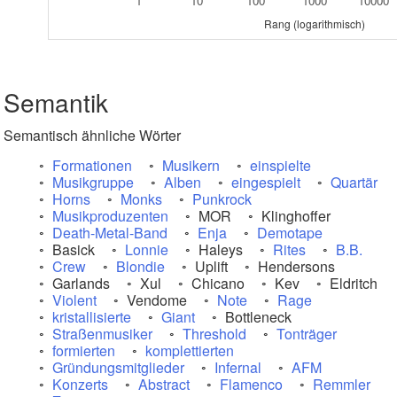
1
10
100
1000
10000
Rang (logarithmisch)
Semantik
Semantisch ähnliche Wörter
Formationen
Musikern
einspielte
Musikgruppe
Alben
eingespielt
Quartär
Horns
Monks
Punkrock
Musikproduzenten
MOR
Klinghoffer
Death-Metal-Band
Enja
Demotape
Basick
Lonnie
Haleys
Rites
B.B.
Crew
Blondie
Uplift
Hendersons
Garlands
Xul
Chicano
Kev
Eldritch
Violent
Vendome
Note
Rage
kristallisierte
Giant
Bottleneck
Straßenmusiker
Threshold
Tonträger
formierten
komplettierten
Gründungsmitglieder
Infernal
AFM
Konzerts
Abstract
Flamenco
Remmler