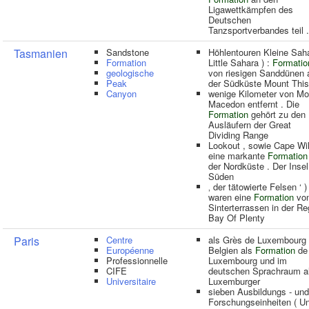
Ligawettkämpfen des
Deutschen
Tanzsportverbandes teil .
Tasmanien
Sandstone
Höhlentouren Kleine Saha
Formation
Little Sahara ) :
Formatio
geologische
von riesigen Sanddünen 
Peak
der Südküste Mount Thi
Canyon
wenige Kilometer von Mo
Macedon entfernt . Die
Formation
gehört zu den
Ausläufern der Great
Dividing Range
Lookout , sowie Cape Wil
eine markante
Formation
der Nordküste . Der Insel
Süden
‚ der tätowierte Felsen ‘ )
waren eine
Formation
vo
Sinterterrassen in der Re
Bay Of Plenty
Paris
Centre
als Grès de Luxembourg ,
Européenne
Belgien als
Formation
de
Professionnelle
Luxembourg und im
CIFE
deutschen Sprachraum a
Universitaire
Luxemburger
sieben Ausbildungs - und
Forschungseinheiten ( Un