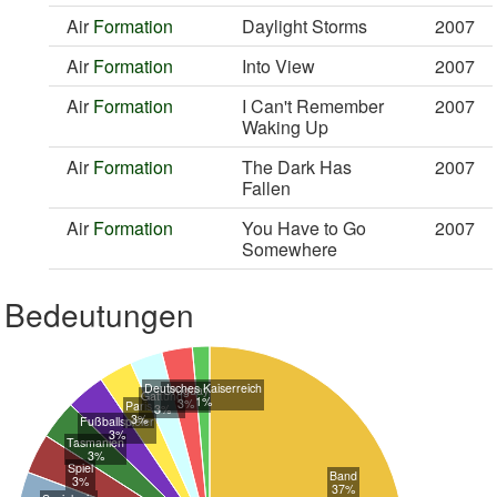
Air
Formation
Daylight Storms
2007
Air
Formation
Into View
2007
Air
Formation
I Can't Remember
2007
Waking Up
Air
Formation
The Dark Has
2007
Fallen
Air
Formation
You Have to Go
2007
Somewhere
Bedeutungen
Deutsches Kaiserreich
Uruguay
Gattung
1%
3%
Paris
3%
3%
Fußballspieler
3%
Tasmanien
3%
Spiel
Band
3%
37%