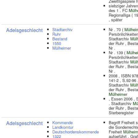
Zweitligaspiele h
siebziger Jahren
des 1 . FC
Mülh
Regionalliga ( 1
, später
Adelsgeschlecht
Stadtarchiv
Nr . 70 (
Mülhei
Ruhr
Persönlichkeiten
Bestand
Stadtarchiv
Mül
1550
der Ruhr , Best
Mülheimer
Nr .
Nr . 139 (
Mülhe
Persönlichkeiten
Stadtarchiv
Mül
der Ruhr , Best
Nr .
2008 , ISBN 978
141-2 , S.92-96 
Stadtarchiv
Mül
der Ruhr , Best
Mülheim
er
, Essen 2006 , 
. Stadtarchiv
Mü
der Ruhr , Best
Sterberegister
Adelsgeschlecht
Kommende
Begriff Freiheit 
Landkomtur
die Sonderrecht
Deutschordenskommende
Freiheit
Mülhei
1322
aufgeführt . Graf