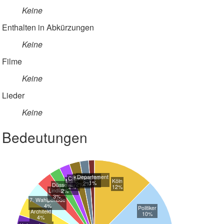
Keine
Enthalten in Abkürzungen
Keine
Filme
Keine
Lieder
Keine
Bedeutungen
Departement
Kaliningrad
Chemiker
Maler
Köln
1%
2%
2%
Düsseldorf
2%
12%
Lindlar
2%
3%
7. Wahlperiode
4%
Politiker
Architekt
10%
4%