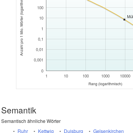
Anzahl pro 1 Mio. Wörter (logarithmisch)
100
Mü
10
1
0,1
0,01
0,001
0
1
10
100
1000
10000
Rang (logarithmisch)
Semantik
Semantisch ähnliche Wörter
Ruhr
Kettwig
Duisburg
Gelsenkirchen