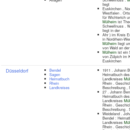
liegt
Euskirchen , Nor
Westfalen . Ort
für Wichterich u
Mülheim
ist The
Schwellnuss . W
liegt in der
Ahr ) im Kreis 
in Nordrhein-Wes
Mülheim
liegt u
von Wald an der
Mülheim
ist ein 
von Zülpich im 
Euskirchen
Düsseldorf
Bendel
1911 . Johann B
Sagen
Heimatbuch des
Heimatbuch
Landkreises
Mül
Rhein
Rhein . Geschic
Landkreises
Beschreibung ,
27 . Johann Ben
Heimatbuch des
Landkreises
Mül
Rhein . Geschic
Beschreibung .
Weideland . Joh
Bendel : Heima
Landkreises
Mül
Rhein . Geschic