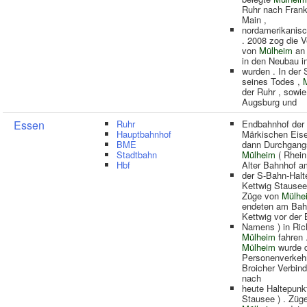
Ruhr nach Frank
Main ,
nordamerikanis
. 2008 zog die 
von
Mülheim
an 
in den Neubau 
wurden . In der 
seines Todes ,
der Ruhr , sowie
Augsburg und
Essen
Ruhr
Endbahnhof der 
Hauptbahnhof
Märkischen Eis
BME
dann Durchgang
Stadtbahn
Mülheim
( Rhein
Hbf
Alter Bahnhof a
der S-Bahn-Halt
Kettwig Stausee 
Züge von
Mülhe
endeten am Bah
Kettwig vor der 
Namens ) in Ric
Mülheim
fahren .
Mülheim
wurde 
Personenverkehr
Broicher Verbin
nach
heute Haltepunk
Stausee ) . Züg