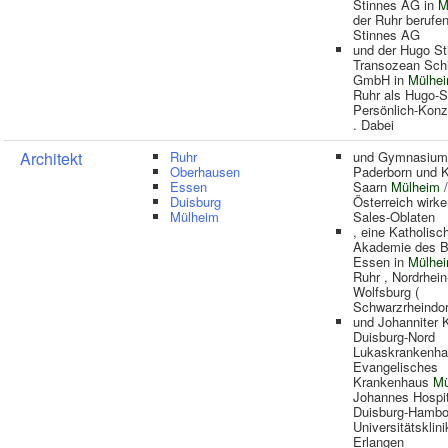
Stinnes AG in
M
der Ruhr berufen
Stinnes AG
und der Hugo St
Transozean Schi
GmbH in
Mülhe
Ruhr als Hugo-S
Persönlich-Konz
. Dabei
Architekt
Ruhr
und Gymnasium 
Oberhausen
Paderborn und K
Essen
Saarn
Mülheim
/
Duisburg
Österreich wirke
Mülheim
Sales-Oblaten
, eine Katholisc
Akademie des B
Essen in
Mülhe
Ruhr , Nordrhei
Wolfsburg (
Schwarzrheindor
und Johanniter 
Duisburg-Nord
Lukaskrankenh
Evangelisches
Krankenhaus
Mü
Johannes Hospit
Duisburg-Hambor
Universitätsklin
Erlangen