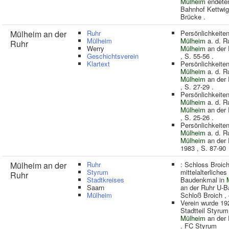
Mülheim
endete
Bahnhof Kettwig
Brücke .
Mülheim an der
Ruhr
Persönlichkeiten
Mülheim
Mülheim
a. d. Ru
Ruhr
Werry
Mülheim
an der 
Geschichtsverein
, S. 55-56 .
Klartext
Persönlichkeiten
Mülheim
a. d. Ru
Mülheim
an der 
, S. 27-29 .
Persönlichkeiten
Mülheim
a. d. Ru
Mülheim
an der 
, S. 25-26 .
Persönlichkeiten
Mülheim
a. d. Ru
Mülheim
an der 
1983 , S. 87-90
Mülheim an der
Ruhr
: Schloss Broich
Styrum
mittelalterliches
Ruhr
Stadtkreises
Baudenkmal in
Saarn
an der Ruhr U-B
Mülheim
Schloß Broich , 
Verein wurde 19
Stadtteil Styrum
Mülheim
an der 
. FC Styrum