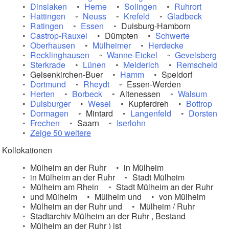
Dinslaken
Herne
Solingen
Ruhrort
Hattingen
Neuss
Krefeld
Gladbeck
Ratingen
Essen
Duisburg-Hamborn
Castrop-Rauxel
Dümpten
Schwerte
Oberhausen
Mülheimer
Herdecke
Recklinghausen
Wanne-Eickel
Gevelsberg
Sterkrade
Lünen
Meiderich
Remscheid
Gelsenkirchen-Buer
Hamm
Speldorf
Dortmund
Rheydt
Essen-Werden
Herten
Borbeck
Altenessen
Walsum
Duisburger
Wesel
Kupferdreh
Bottrop
Dormagen
Mintard
Langenfeld
Dorsten
Frechen
Saarn
Iserlohn
Zeige 50 weitere
Kollokationen
Mülheim an der Ruhr
in Mülheim
in Mülheim an der Ruhr
Stadt Mülheim
Mülheim am Rhein
Stadt Mülheim an der Ruhr
und Mülheim
Mülheim und
von Mülheim
Mülheim an der Ruhr und
Mülheim / Ruhr
Stadtarchiv Mülheim an der Ruhr , Bestand
Mülheim an der Ruhr ) ist