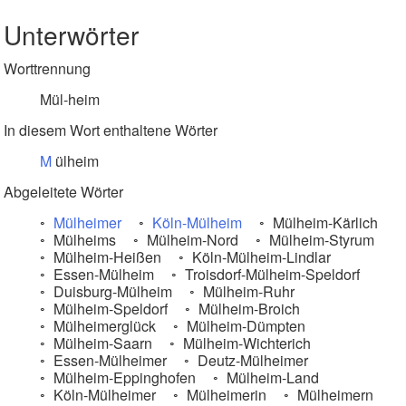
Unterwörter
Worttrennung
Mül-heim
In diesem Wort enthaltene Wörter
M
ülheim
Abgeleitete Wörter
Mülheimer
Köln-Mülheim
Mülheim-Kärlich
Mülheims
Mülheim-Nord
Mülheim-Styrum
Mülheim-Heißen
Köln-Mülheim-Lindlar
Essen-Mülheim
Troisdorf-Mülheim-Speldorf
Duisburg-Mülheim
Mülheim-Ruhr
Mülheim-Speldorf
Mülheim-Broich
Mülheimerglück
Mülheim-Dümpten
Mülheim-Saarn
Mülheim-Wichterich
Essen-Mülheimer
Deutz-Mülheimer
Mülheim-Eppinghofen
Mülheim-Land
Köln-Mülheimer
Mülheimerin
Mülheimern