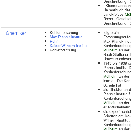
Beschreibung .
. Klasse Johann
Heimatbuch des
Landkreises
Mül
Rhein . Geschic
Beschreibung .
Chemiker
Kohlenforschung
folgte ein
Max-Planck-Institut
Forschungsaufe
Ruhr
Max-Planck-Insti
Kaiser-Wilhelm-Institut
Kohlenforschung
Kohleforschung
Mülheim
an der 
Nach Stationen
Umweltbundesa
1943 bis 1969 d
Planck-Institut f
Kohlenforschung
Mülheim
an der 
leitete . Die Karl
Schule hat
als Direktor an 
Planck-Institut f
Kohlenforschung
Mülheim
an der 
er entscheidend
die experimentel
Arbeiten am Kai
Wilhelm-Institut 
Kohlenforschung
Mülheim
an der 