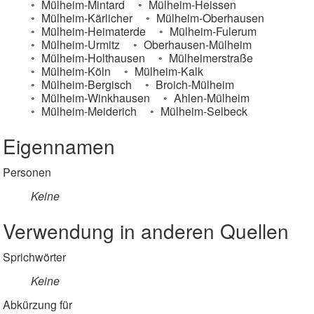
Mülheim-Mintard
Mülheim-Heissen
Mülheim-Kärlicher
Mülheim-Oberhausen
Mülheim-Heimaterde
Mülheim-Fulerum
Mülheim-Urmitz
Oberhausen-Mülheim
Mülheim-Holthausen
Mülheimerstraße
Mülheim-Köln
Mülheim-Kalk
Mülheim-Bergisch
Broich-Mülheim
Mülheim-Winkhausen
Ahlen-Mülheim
Mülheim-Meiderich
Mülheim-Selbeck
Eigennamen
Personen
Keine
Verwendung in anderen Quellen
Sprichwörter
Keine
Abkürzung für