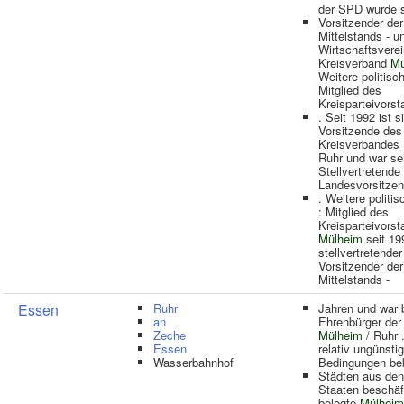
der SPD wurde 
Vorsitzender de
Mittelstands - u
Wirtschaftsvere
Kreisverband
Mü
Weitere politisc
Mitglied des
Kreisparteivors
. Seit 1992 ist s
Vorsitzende des
Kreisverbandes
Ruhr und war se
Stellvertretende
Landesvorsitze
. Weitere politi
: Mitglied des
Kreisparteivors
Mülheim
seit 19
stellvertretender
Vorsitzender der
Mittelstands -
Essen
Ruhr
Jahren und war 
an
Ehrenbürger der
Zeche
Mülheim
/ Ruhr 
Essen
relativ ungünsti
Wasserbahnhof
Bedingungen b
Städten aus den
Staaten beschäft
belegte
Mülheim