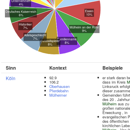
Unternehmen
4%
Essen
Deutsches Kaiserreich
10%
6%
Historiker
Mülheim an der Ruhr
7%
9%
Adelsgeschlecht
7%
Familienname
Fußballspieler
8%
8%
Sinn
Kontext
Beispiele
Köln
92.9
er stark daran bet
106.2
dass im Kreis
M
Oberhausen
Linksruck erfolg
Pferdebahn
dieser zusamme
Mülheimer
Gemeinden führ
des 20 . Jahrhu
Mülheim
aus zu 
großen national
Erweckung , in
evangelischen 
des öffentlichen
kirchlichen Leb
Mülheim
. Von 2