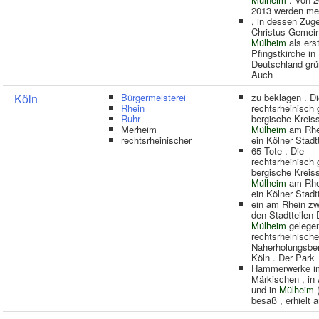
2013 werden me
, in dessen Zuge
Christus Gemei
Mülheim
als ers
Pfingstkirche in
Deutschland grü
Auch
Köln
Bürgermeisterei
zu beklagen . D
Rhein
rechtsrheinisch
Ruhr
bergische Kreis
Merheim
Mülheim
am Rhei
rechtsrheinischer
ein Kölner Stadtt
65 Tote . Die
rechtsrheinisch
bergische Kreis
Mülheim
am Rhei
ein Kölner Stadtt
ein am Rhein z
den Stadtteilen
Mülheim
gelege
rechtsrheinische
Naherholungsber
Köln . Der Park
Hammerwerke i
Märkischen , in
und in
Mülheim
(
besaß , erhielt 