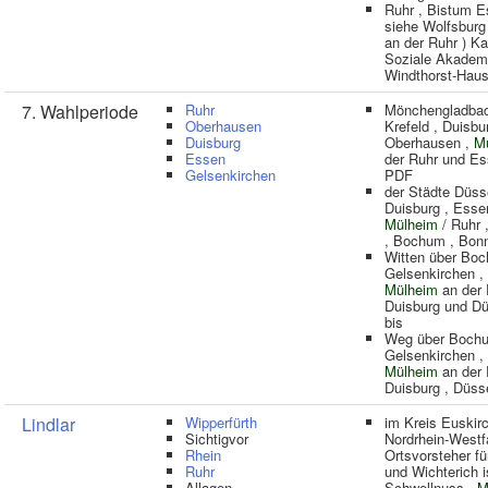
Ruhr , Bistum E
siehe Wolfsburg
an der Ruhr ) Ka
Soziale Akadem
Windthorst-Hau
7. Wahlperiode
Ruhr
Mönchengladbac
Oberhausen
Krefeld , Duisbu
Duisburg
Oberhausen ,
M
Essen
der Ruhr und Es
Gelsenkirchen
PDF
der Städte Düsse
Duisburg , Esse
Mülheim
/ Ruhr 
, Bochum , Bon
Witten über Boc
Gelsenkirchen ,
Mülheim
an der 
Duisburg und Dü
bis
Weg über Bochu
Gelsenkirchen ,
Mülheim
an der 
Duisburg , Düss
Lindlar
Wipperfürth
im Kreis Euskir
Sichtigvor
Nordrhein-Westf
Rhein
Ortsvorsteher f
Ruhr
und Wichterich 
Allagen
Schwellnuss .
M