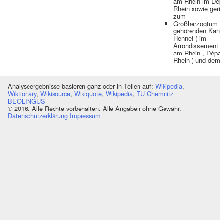
am Rhein im Dé
Rhein sowie geri
zum
Großherzogtum 
gehörenden Kan
Hennef ( im
Arrondissement
am Rhein , Dép
Rhein ) und dem
Analyseergebnisse basieren ganz oder in Teilen auf:
Wikipedia
,
Wiktionary
,
Wikisource
,
Wikiquote
,
Wikipedia
,
TU Chemnitz
BEOLINGUS
© 2016. Alle Rechte vorbehalten. Alle Angaben ohne Gewähr.
Datenschutzerklärung
Impressum