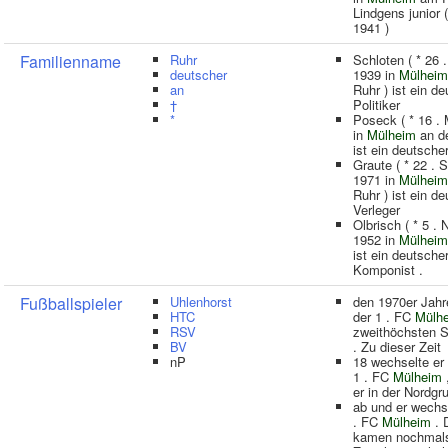
Lindgens junior 
1941 )
Familienname
Ruhr
Schloten ( * 26 
deutscher
1939 in
Mülheim
an
Ruhr ) ist ein d
†
Politiker
*
Poseck ( * 16 .
in
Mülheim
an de
ist ein deutscher
Graute ( * 22 .
1971 in
Mülheim
Ruhr ) ist ein d
Verleger
Olbrisch ( * 5 .
1952 in
Mülheim
ist ein deutsche
Komponist .
Fußballspieler
Uhlenhorst
den 1970er Jahr
HTC
der 1 . FC
Mülh
RSV
zweithöchsten S
BV
. Zu dieser Zeit
nP
18 wechselte er
1 . FC
Mülheim
er in der Nordgr
ab und er wechs
. FC
Mülheim
. 
kamen nochmal