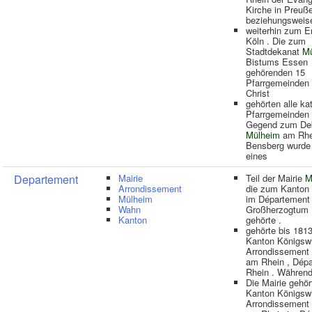
Kirche in Preuß
beziehungsweis
weiterhin zum E
Köln . Die zum
Stadtdekanat
Mü
Bistums Essen
gehörenden 15
Pfarrgemeinden
Christ
gehörten alle ka
Pfarrgemeinden 
Gegend zum De
Mülheim
am Rhe
Bensberg wurde 
eines
Departement
Mairie
Teil der Mairie
M
Arrondissement
die zum Kanton
Mülheim
im Département
Wahn
Großherzogtum 
Kanton
gehörte .
gehörte bis 181
Kanton Königswi
Arrondissement
am Rhein , Dép
Rhein . Während
Die Mairie gehö
Kanton Königswi
Arrondissement