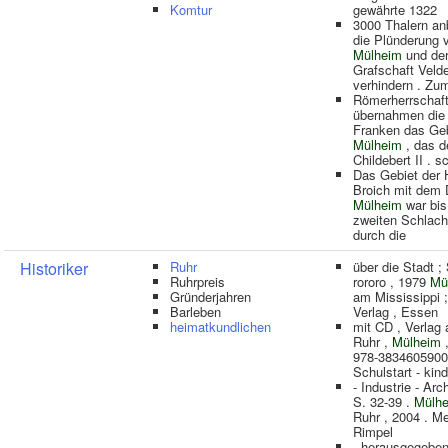
Komtur
gewährte 1322
3000 Thalern an
die Plünderung 
Mülheim
und de
Grafschaft Veld
verhindern . Zu
Römerherrschaf
übernahmen die 
Franken das Ge
Mülheim
, das d
Childebert II . s
Das Gebiet der 
Broich mit dem 
Mülheim
war bis
zweiten Schlach
durch die
Historiker
Ruhr
über die Stadt 
Ruhrpreis
rororo , 1979
Mü
Gründerjahren
am Mississippi ;
Barleben
Verlag , Essen
heimatkundlichen
mit CD , Verlag 
Ruhr ,
Mülheim
978-3834605900
Schulstart - kind
- Industrie - Arch
S. 32-39 .
Mülh
Ruhr , 2004 . Me
Rimpel
, herausgegebe