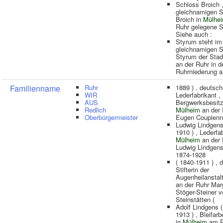
Schloss Broich 
gleichnamigen St
Broich in
Mülhe
Ruhr gelegene 
Siehe auch :
Styrum steht im
gleichnamigen St
Styrum der Sta
an der Ruhr in d
Ruhrniederung a
Familienname
Ruhr
1889 ) , deutsch
WIR
Lederfabrikant ,
AUS
Bergwerksbesitz
Redlich
Mülheim
an der 
Oberbürgermeister
Eugen Coupienn
Ludwig Lindgens
1910 ) , Lederfab
Mülheim
an der 
Ludwig Lindgens 
1874-1928
( 1840-1911 ) , 
Stifterin der
Augenheilanstal
an der Ruhr Mar
Stöger-Steiner 
Steinstätten (
Adolf Lindgens (
1913 ) , Bleifarb
in
Mülheim
am R