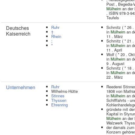
Post , Begedia-V
Mülheim
an der 
, ISBN 978-3-94
Teufels
Deutsches
Ruhr
Schmitz ( * 26 .
†
in
Mülheim
an de
Kaiserreich
Rhein
11 . März
;
Schmitz ( * 21 .
*
in
Mülheim
an de
11 . April
Wolf ( * 20 . Ok
in
Mülheim
an de
9 . August
Schmitz ( * 18 .
in
Mülheim
an de
22 . März
Unternehmen
Ruhr
Reederei Stinne
Wilhelms-Hütte
1808 von Mathia
Stinnes
in
Mülheim
an de
Thyssen
Schifffahrts - un
Ehrenring
Kohlenhandelsge
gründete mit de
Kapital in Styru
Mülheim
an der 
Walzwerk Thyss
der damals zu
Konzern gehöre