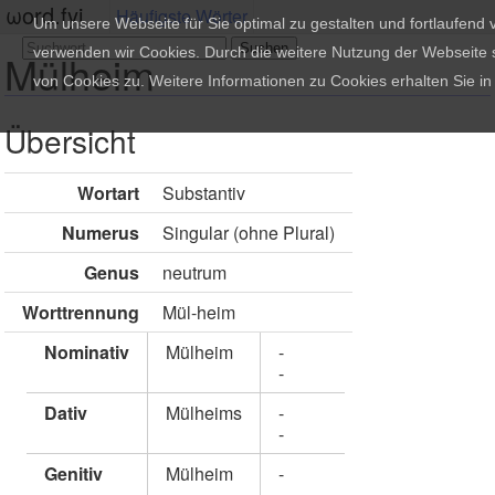
ωord.fyi
Häufigste Wörter
Um unsere Webseite für Sie optimal zu gestalten und fortlaufend
verwenden wir Cookies. Durch die weitere Nutzung der Webseite
Mülheim
von Cookies zu. Weitere Informationen zu Cookies erhalten Sie i
Übersicht
Wortart
Substantiv
Numerus
Singular (ohne Plural)
Genus
neutrum
Worttrennung
Mül-heim
Nominativ
Mülheim
-
-
Dativ
Mülheims
-
-
Genitiv
Mülheim
-
-