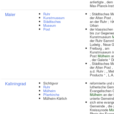
anfertigte , dem
Max-Planck-Insti
Maler
Ruhr
; Städtisches M
Kunstmuseum
der Alten Post ,
Städtisches
an der Ruhr ; 19
Museum
Urban
Post
der klassischen
bis zur Gegenwa
Kunstmuseum
M
der Ruhr Samml
Ludwig , Neue G
Freiburg , am
Kunstmuseum in
Post
Mülheim
an
, der Galerie " D
, Städtisches M
der Alten Post ,
a.d. Ruhr ; „ Met
Products “ , L.A
Kaliningrad
Sichtigvor
reformierte und 
Ruhr
lutherische Gem
Mülheim
Evangelischen 
Pfarrkirche
Mülheim
an der 
Mülheim-Kärlich
unierte Gemeinde
sich eine evang
Gemeinde , die 
Kreissynode
Mü
Rhein der Evang