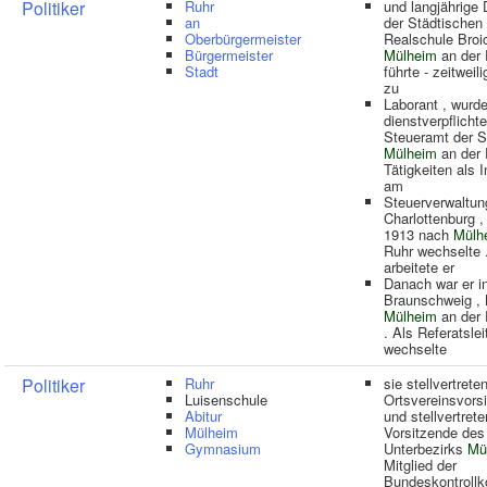
Politiker
Ruhr
und langjährige 
an
der Städtischen
Oberbürgermeister
Realschule Broi
Bürgermeister
Mülheim
an der 
Stadt
führte - zeitweili
zu
Laborant , wurd
dienstverpflichte
Steueramt der S
Mülheim
an der 
Tätigkeiten als I
am
Steuerverwaltung
Charlottenburg ,
1913 nach
Mülh
Ruhr wechselte .
arbeitete er
Danach war er i
Braunschweig , 
Mülheim
an der 
. Als Referatslei
wechselte
Politiker
Ruhr
sie stellvertrete
Luisenschule
Ortsvereinsvors
Abitur
und stellvertret
Mülheim
Vorsitzende de
Gymnasium
Unterbezirks
Mü
Mitglied der
Bundeskontroll