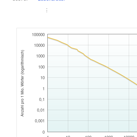
⋮
100000
10000
Anzahl pro 1 Mio. Wörter (logarithmisch)
1000
100
10
1
0,1
0,01
0,001
0