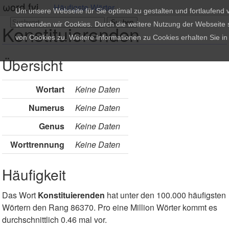
ωord.fyi
Häufigste Wörter
Um unsere Webseite für Sie optimal zu gestalten und fortlaufend
verwenden wir Cookies. Durch die weitere Nutzung der Webseite
Konstituierenden
von Cookies zu. Weitere Informationen zu Cookies erhalten Sie i
Übersicht
Wortart
Keine Daten
Numerus
Keine Daten
Genus
Keine Daten
Worttrennung
Keine Daten
Häufigkeit
Das Wort
Konstituierenden
hat unter den 100.000 häufigsten
Wörtern den Rang 86370. Pro eine Million Wörter kommt es
durchschnittlich 0.46 mal vor.