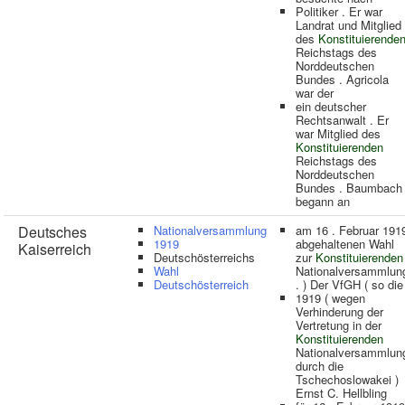
Politiker . Er war
Landrat und Mitglied
des
Konstituierende
Reichstags des
Norddeutschen
Bundes . Agricola
war der
ein deutscher
Rechtsanwalt . Er
war Mitglied des
Konstituierenden
Reichstags des
Norddeutschen
Bundes . Baumbach
begann an
Deutsches
Nationalversammlung
am 16 . Februar 191
1919
abgehaltenen Wahl
Kaiserreich
Deutschösterreichs
zur
Konstituierenden
Wahl
Nationalversammlun
Deutschösterreich
. ) Der VfGH ( so die
1919 ( wegen
Verhinderung der
Vertretung in der
Konstituierenden
Nationalversammlun
durch die
Tschechoslowakei )
Ernst C. Hellbling