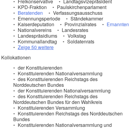
Freikonservative
Landtagsvizepräsident
KPD-Fraktion
Paulskirchenparlament
Beratenden
Verfassungsausschuss
Ernennungsperiode
Ständekammer
Kaiserdeputation
Provinzialrates
Ernannten
Nationalvereins
Landesrates
Landespräsidiums
Volkstag
Kommunallandtag
Soldatenrats
Zeige 50 weitere
Kollokationen
der Konstituierenden
Konstituierenden Nationalversammlung
des Konstituierenden Reichstags des
Norddeutschen Bundes
der Konstituierenden Nationalversammlung
des Konstituierenden Reichstags des
Norddeutschen Bundes für den Wahlkreis
Konstituierenden Versammlung
Konstituierenden Reichstags des Norddeutschen
Bundes
Konstituierenden Nationalversammlung und