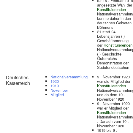
für 16 . Februar 1919
angesetzte Wahl der
Konstituierenden
Nationalversammlun
konnte daher in den
deutschen Gebieten
Böhmens
21 statt 24
Lebensjahren ( )
Geschäftsordnung
der
Konstituierenden
Nationalversammlun
( ) Geschichte
Österreichs
Demonstration der
Sudetendeutschen
Deutsches
Nationalversammlung
9 . November 1920
1920
war sie Mitglied der
Kaiserreich
1919
Konstituierenden
November
Nationalversammlun
Mitglied
und ab dem 10 .
November 1920
9 . November 1920
war er Mitglied der
Konstituierenden
Nationalversammlun
. Danach vom 10 .
November 1920
1919 bis 9 .