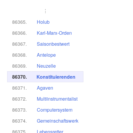
⋮
86365.
Holub
86366.
Karl-Marx-Orden
86367.
Saisonbestwert
86368.
Antelope
86369.
Neuzelle
86370.
Konstituierenden
86371.
Agaven
86372.
Multiinstrumentalist
86373.
Computersystem
86374.
Gemeinschaftswerk
86375.
Lebensretter