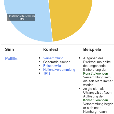
Deutsches Kaiserreich
33%
Sinn
Kontext
Beispiele
Politiker
Versammlung
Aufgaben des
Gesamtdeutschen
Direktoriums sollte
Bolschewiki
die umgehende
Nationalversammlung
Einberufung der
1918
Konstituierenden
Versammlung sein ,
die seit März immer
wieder
zeigte sich als
Ultraroyalist . Nach
Auflösung der
Konstituierenden
Versammlung begab
er sich nach
Hamburg , dann