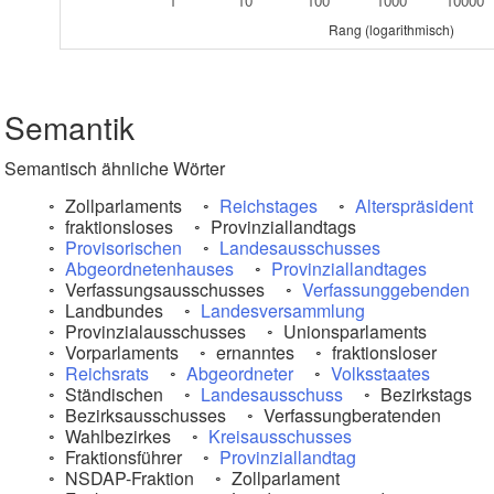
1
10
100
1000
10000
Rang (logarithmisch)
Semantik
Semantisch ähnliche Wörter
Zollparlaments
Reichstages
Alterspräsident
fraktionsloses
Provinziallandtags
Provisorischen
Landesausschusses
Abgeordnetenhauses
Provinziallandtages
Verfassungsausschusses
Verfassunggebenden
Landbundes
Landesversammlung
Provinzialausschusses
Unionsparlaments
Vorparlaments
ernanntes
fraktionsloser
Reichsrats
Abgeordneter
Volksstaates
Ständischen
Landesausschuss
Bezirkstags
Bezirksausschusses
Verfassungberatenden
Wahlbezirkes
Kreisausschusses
Fraktionsführer
Provinziallandtag
NSDAP-Fraktion
Zollparlament